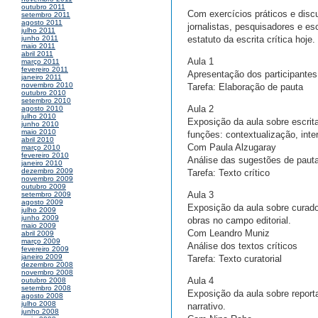
outubro 2011
Com exercícios práticos e disc
setembro 2011
agosto 2011
jornalistas, pesquisadores e es
julho 2011
estatuto da escrita crítica hoje.
junho 2011
maio 2011
abril 2011
Aula 1
março 2011
fevereiro 2011
Apresentação dos participantes 
janeiro 2011
novembro 2010
Tarefa: Elaboração de pauta
outubro 2010
setembro 2010
Aula 2
agosto 2010
julho 2010
Exposição da aula sobre escrita
junho 2010
maio 2010
funções: contextualização, inte
abril 2010
Com Paula Alzugaray
março 2010
fevereiro 2010
Análise das sugestões de paut
janeiro 2010
dezembro 2009
Tarefa: Texto crítico
novembro 2009
outubro 2009
Aula 3
setembro 2009
agosto 2009
Exposição da aula sobre curador
julho 2009
junho 2009
obras no campo editorial.
maio 2009
Com Leandro Muniz
abril 2009
março 2009
Análise dos textos críticos
fevereiro 2009
janeiro 2009
Tarefa: Texto curatorial
dezembro 2008
novembro 2008
Aula 4
outubro 2008
setembro 2008
Exposição da aula sobre reporta
agosto 2008
julho 2008
narrativo.
junho 2008