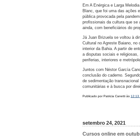
Em A Enérgica e Larga Melodia 
Blanc, que foi uma das ações e
pública provocada pela pandemia
profissionais da cultura que se
ainda, com beneficiários do pr
Já Juan Brizuela se voltou à di
Cultural no Agreste Baiano, no
interior da Bahia. A partir de e
a disputas sociais e religiosas, 
periferias, interiores e metrópol
Juntos com Néstor García Cancl
conclusão do caderno. Segundo
de sedimentação transnacional 
comunitárias e à busca por direi
Publicado por Patricia Canetti às
12:13
setembro 24, 2021
Cursos online em outub