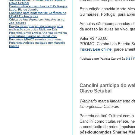
Olavo Setubal
Cursos online em outubro na EAV Parque
Esta edição convida Marta Mest
Lage, Rio de Janeiro
Concurso para professor de Cerâmica na
Guimarães, Portugal, para apres
FAV-UFG - Inscrições
Crítica de Arte Agora com Ana Avelar no
Zait_seLecT
As aulas são acompanhadas de re
Projeto de exposição: da concepção à
dá acesso às aulas ao vivo, gr
realização com Luiza Mello no Zait
Programa Entre Livros: Ana Vaz conversa
com Juliana Fausto no Canal Pivô
Valor R$ 450,00
Encontros ABACT estreia com o tema
Programa Artístico mediado por Marcello
PROMO: Combo Lab Escrita Sel
Dantas
Inscreva-se online
, parcelamen
Publicado por Patricia Canetti às
5:34 
Canclini participa do w
Olavo Setubal
Webinário marca lançamento de
Emergências Culturais
Parceria do Itaú Cultural com 
Canclini como titular, reflete, 
a construção de redes impulsio
pós-doutorandos Sharine Mel