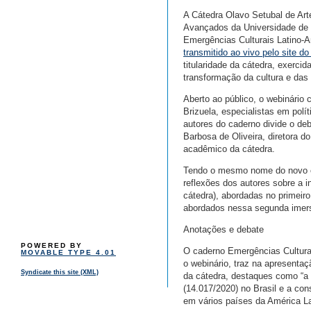
A Cátedra Olavo Setubal de Arte,
Avançados da Universidade de 
Emergências Culturais Latino-A
transmitido ao vivo pelo site d
titularidade da cátedra, exercid
transformação da cultura e da
Aberto ao público, o webinário
Brizuela, especialistas em polí
autores do caderno divide o de
Barbosa de Oliveira, diretora 
acadêmico da cátedra.
Tendo o mesmo nome do novo ca
reflexões dos autores sobre a i
cátedra), abordadas no primeir
abordados nessa segunda imers
Anotações e debate
POWERED BY
O caderno Emergências Culturai
MOVABLE TYPE 4.01
o webinário, traz na apresenta
Syndicate this site (XML)
da cátedra, destaques como “a 
(14.017/2020) no Brasil e a co
em vários países da América La