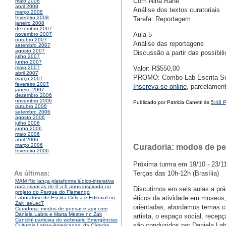
Com Nina Rahe
maio 2008
abril 2008
Análise dos textos curatoriais
março 2008
fevereiro 2008
Tarefa: Reportagem
janeiro 2008
dezembro 2007
Aula 5
novembro 2007
outubro 2007
Análise das reportagens
setembro 2007
agosto 2007
Discussão a partir das possibi
julho 2007
junho 2007
Valor: R$550,00
maio 2007
abril 2007
PROMO: Combo Lab Escrita Sel
março 2007
fevereiro 2007
Inscreva-se online
, parcelamen
janeiro 2007
dezembro 2006
novembro 2006
Publicado por Patricia Canetti às
5:48 
outubro 2006
setembro 2006
agosto 2006
julho 2006
junho 2006
maio 2006
abril 2006
março 2006
Curadoria: modos de pen
fevereiro 2006
Próxima turma em 19/10 - 23/1
Terças das 10h-12h (Brasília)
As últimas:
MAM Rio lança plataforma lúdico-interativa
para crianças de 0 a 6 anos inspirada no
Discutimos em seis aulas a prát
projeto do Parque do Flamengo
éticos da atividade em museus,
Laboratório de Escrita Crítica e Editorial no
Zait_seLecT
orientadas, abordamos temas co
Curadoria: modos de pensar e agir com
Daniela Labra e Marta Mestre no Zait
artista, o espaço social, recepç
Canclini participa do webinário Emergências
são conduzidos por Daniela Lab
Culturais Latino-Americanas, da Cátedra