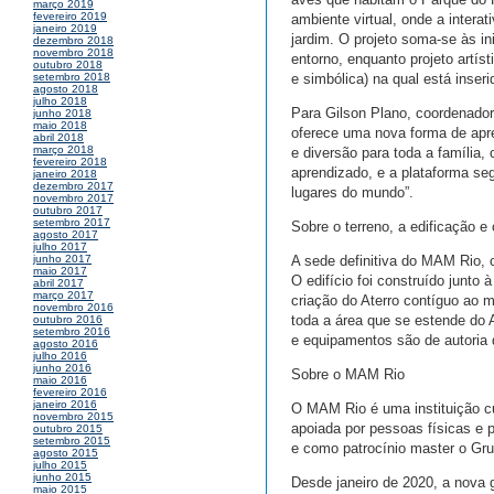
março 2019
fevereiro 2019
ambiente virtual, onde a inter
janeiro 2019
jardim. O projeto soma-se às i
dezembro 2018
novembro 2018
entorno, enquanto projeto artí
outubro 2018
e simbólica) na qual está inser
setembro 2018
agosto 2018
julho 2018
Para Gilson Plano, coordenado
junho 2018
maio 2018
oferece uma nova forma de apr
abril 2018
março 2018
e diversão para toda a família
fevereiro 2018
aprendizado, e a plataforma seg
janeiro 2018
dezembro 2017
lugares do mundo”.
novembro 2017
outubro 2017
setembro 2017
Sobre o terreno, a edificação e
agosto 2017
julho 2017
A sede definitiva do MAM Rio, 
junho 2017
maio 2017
O edifício foi construído junt
abril 2017
março 2017
criação do Aterro contíguo ao
novembro 2016
toda a área que se estende do 
outubro 2016
setembro 2016
e equipamentos são de autoria
agosto 2016
julho 2016
junho 2016
Sobre o MAM Rio
maio 2016
fevereiro 2016
janeiro 2016
O MAM Rio é uma instituição c
novembro 2015
apoiada por pessoas físicas e 
outubro 2015
setembro 2015
e como patrocínio master o Gru
agosto 2015
julho 2015
junho 2015
Desde janeiro de 2020, a nova 
maio 2015