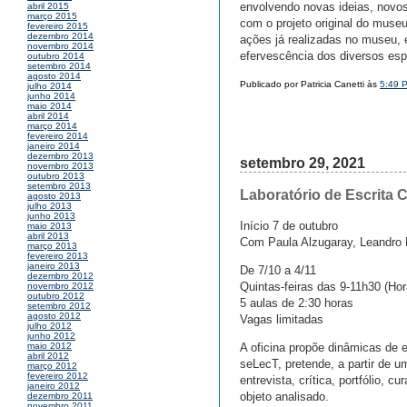
envolvendo novas ideias, novos
abril 2015
março 2015
com o projeto original do muse
fevereiro 2015
dezembro 2014
ações já realizadas no museu, 
novembro 2014
efervescência dos diversos esp
outubro 2014
setembro 2014
agosto 2014
Publicado por Patricia Canetti às
5:49 
julho 2014
junho 2014
maio 2014
abril 2014
março 2014
fevereiro 2014
janeiro 2014
dezembro 2013
setembro 29, 2021
novembro 2013
outubro 2013
setembro 2013
Laboratório de Escrita C
agosto 2013
julho 2013
junho 2013
Início 7 de outubro
maio 2013
abril 2013
Com Paula Alzugaray, Leandro
março 2013
fevereiro 2013
janeiro 2013
​De 7/10 a 4/11
dezembro 2012
Quintas-feiras das 9-11h30 (Horá
novembro 2012
outubro 2012
5 aulas de 2:30 horas
setembro 2012
agosto 2012
Vagas limitadas
julho 2012
junho 2012
​A oficina propõe dinâmicas de e
maio 2012
abril 2012
seLecT, pretende, a partir de u
março 2012
fevereiro 2012
entrevista, crítica, portfólio, 
janeiro 2012
objeto analisado.
dezembro 2011
novembro 2011