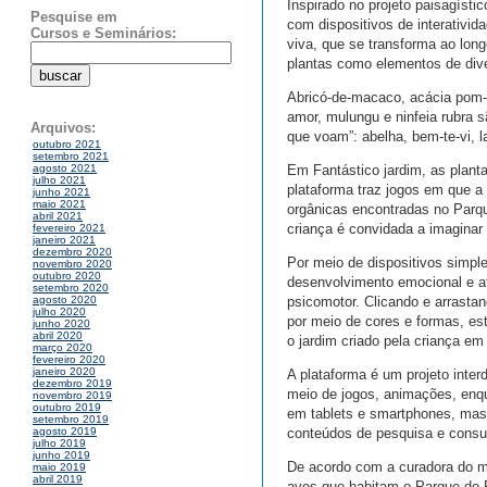
Inspirado no projeto paisagísti
Pesquise em
com dispositivos de interativi
Cursos e Seminários:
viva, que se transforma ao lo
plantas como elementos de diver
Abricó-de-macaco, acácia pom-po
amor, mulungu e ninfeia rubra 
Arquivos:
que voam”: abelha, bem-te-vi, l
outubro 2021
setembro 2021
Em Fantástico jardim, as plant
agosto 2021
julho 2021
plataforma traz jogos em que a
junho 2021
maio 2021
orgânicas encontradas no Parqu
abril 2021
criança é convidada a imaginar 
fevereiro 2021
janeiro 2021
dezembro 2020
Por meio de dispositivos simpl
novembro 2020
outubro 2020
desenvolvimento emocional e af
setembro 2020
psicomotor. Clicando e arrastan
agosto 2020
julho 2020
por meio de cores e formas, est
junho 2020
abril 2020
o jardim criado pela criança em
março 2020
fevereiro 2020
janeiro 2020
A plataforma é um projeto inte
dezembro 2019
meio de jogos, animações, enqu
novembro 2019
outubro 2019
em tablets e smartphones, mas
setembro 2019
conteúdos de pesquisa e consu
agosto 2019
julho 2019
junho 2019
De acordo com a curadora do m
maio 2019
abril 2019
aves que habitam o Parque do F