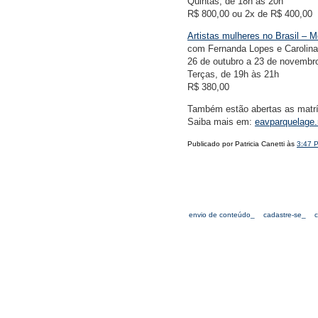
Quintas, de 18h às 20h
R$ 800,00 ou 2x de R$ 400,00
Artistas mulheres no Brasil – M
com Fernanda Lopes e Carolina
26 de outubro a 23 de novembr
Terças, de 19h às 21h
R$ 380,00
Também estão abertas as matr
Saiba mais em:
eavparquelage.r
Publicado por Patricia Canetti às
3:47 
envio de conteúdo_
cadastre-se_