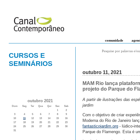
comunidade
agen
Pesquise por palavras e/ou
CURSOS E
SEMINÁRIOS
outubro 11, 2021
MAM Rio lança plataforma
projeto do Parque do F
A partir de ilustrações das esp
outubro 2021
jardim
Dom
Seg
Ter
Qua
Qui
Sex
Sab
1
2
Com o objetivo de criar experiê
3
4
5
6
7
8
9
10
11
12
13
14
15
16
Moderna do Rio de Janeiro lança
17
18
19
20
21
22
23
fantasticojardim.org
- lúdico-in
24
25
26
27
28
29
30
31
Parque do Flamengo. Esta é uma