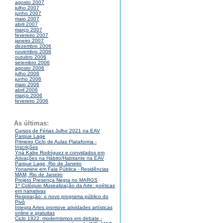
agosto 2007
julho 2007
junho 2007
maio 2007
abril 2007
março 2007
fevereiro 2007
janeiro 2007
dezembro 2006
novembro 2006
outubro 2006
setembro 2006
agosto 2006
julho 2006
junho 2006
maio 2006
abril 2006
março 2006
fevereiro 2006
As últimas:
Cursos de Férias Julho 2021 na EAV
Parque Lage
Primeiro Ciclo de Aulas Plataforma -
Inscrições
Yná Kabe Rodríguez e convidados em
Ativações na Hábito/Habitante na EAV
Parque Lage, Rio de Janeiro
Yonamine em Fala Pública - Residências
MAM, Rio de Janeiro
Projeto Presença Negra no MARGS
1º Colóquio Musealização da Arte: poéticas
em narrativas
Respiração: o novo programa público do
Pivô
Integra Artes promove atividades artísticas
online e gratuitas
Ciclo 1922: modernismos em debate -