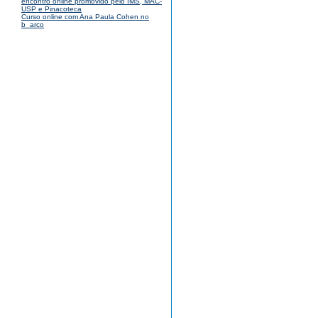
encontro online promovido pelo IMS, MAC-
USP e Pinacoteca
Curso online com Ana Paula Cohen no
b_arco