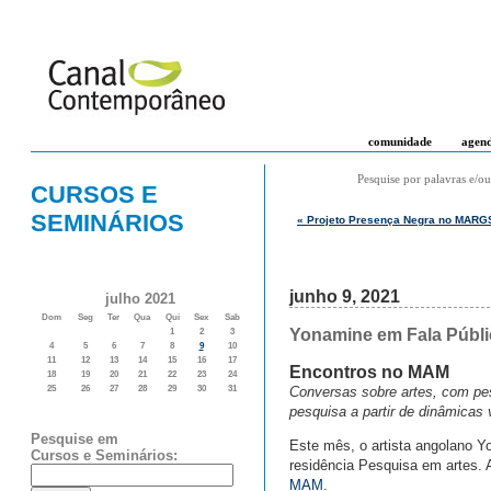
comunidade
agen
Pesquise por palavras e/ou
CURSOS E
SEMINÁRIOS
« Projeto Presença Negra no MARG
junho 9, 2021
julho 2021
Dom
Seg
Ter
Qua
Qui
Sex
Sab
Yonamine em Fala Públi
1
2
3
4
5
6
7
8
9
10
11
12
13
14
15
16
17
Encontros no MAM
18
19
20
21
22
23
24
Conversas sobre artes, com pe
25
26
27
28
29
30
31
pesquisa a partir de dinâmicas 
Pesquise em
Este mês, o artista angolano 
Cursos e Seminários:
residência Pesquisa em artes.
MAM
.