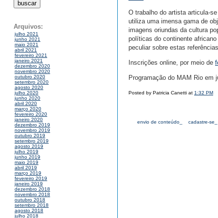
O trabalho do artista articula-
utiliza uma imensa gama de obje
Arquivos:
imagens oriundas da cultura po
julho 2021
políticas do continente africa
junho 2021
maio 2021
peculiar sobre estas referência
abril 2021
fevereiro 2021
janeiro 2021
Inscrições online, por meio de
f
dezembro 2020
novembro 2020
Programação do MAM Rio em j
outubro 2020
setembro 2020
agosto 2020
Posted by Patricia Canetti at
1:32 PM
julho 2020
junho 2020
abril 2020
março 2020
fevereiro 2020
janeiro 2020
envio de conteúdo_
cadastre-se_
dezembro 2019
novembro 2019
outubro 2019
setembro 2019
agosto 2019
julho 2019
junho 2019
maio 2019
abril 2019
março 2019
fevereiro 2019
janeiro 2019
dezembro 2018
novembro 2018
outubro 2018
setembro 2018
agosto 2018
julho 2018