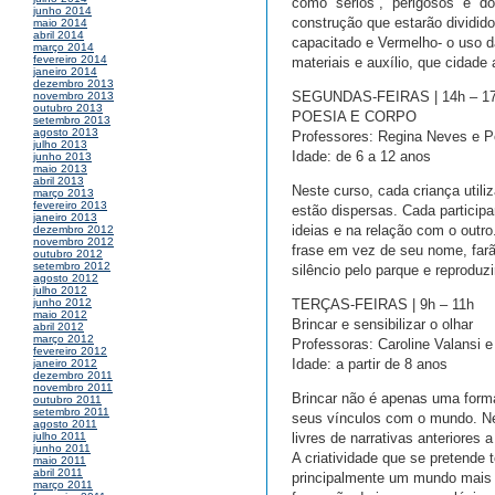
como “sérios”, “perigosos” e “d
junho 2014
construção que estarão dividido
maio 2014
abril 2014
capacitado e Vermelho- o uso 
março 2014
fevereiro 2014
materiais e auxílio, que cidade
janeiro 2014
dezembro 2013
SEGUNDAS-FEIRAS | 14h – 1
novembro 2013
outubro 2013
POESIA E CORPO
setembro 2013
agosto 2013
Professores: Regina Neves e 
julho 2013
Idade: de 6 a 12 anos
junho 2013
maio 2013
abril 2013
Neste curso, cada criança utili
março 2013
fevereiro 2013
estão dispersas. Cada particip
janeiro 2013
ideias e na relação com o outr
dezembro 2012
novembro 2012
frase em vez de seu nome, farã
outubro 2012
setembro 2012
silêncio pelo parque e reprodu
agosto 2012
julho 2012
TERÇAS-FEIRAS | 9h – 11h
junho 2012
maio 2012
Brincar e sensibilizar o olhar
abril 2012
março 2012
Professoras: Caroline Valansi e
fevereiro 2012
Idade: a partir de 8 anos
janeiro 2012
dezembro 2011
novembro 2011
Brincar não é apenas uma forma
outubro 2011
setembro 2011
seus vínculos com o mundo. Nes
agosto 2011
livres de narrativas anteriores 
julho 2011
junho 2011
A criatividade que se pretende 
maio 2011
abril 2011
principalmente um mundo mais s
março 2011