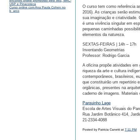
encontro online promovido pelo IMS, MAC-
USP e Pinacoteca
O curso tem como referência as 
Curso online com Ana Paula Cohen no
b_arco
2016). As crianças serão estimu
sua imaginação e criatividade.
é uma vivência singular em espa
pequenas caminhadas possibilit
elementos da natureza.
SEXTAS-FEIRAS | 14h – 17h
Inventando Geometrias
Professor: Rodrigo Garcia
A oficina propõe atividades em 
riqueza da arte e cultura indíge
contemporâneos, brasileiros, eu
que constituirão um repertório
orgânicas, presentes na arquite
caderno de imagens. Materiais d
Parquinho Lage
Escola de Artes Visuais do Pa
Rua Jardim Botânico 414, Jardi
21-2334-4088
Posted by Patricia Canetti at
7:11 PM