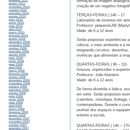
formação da imagem analógica, 
fevereiro 2011
janeiro 2011
criação de um negativo fotográfi
novembro 2010
outubro 2010
setembro 2010
TERÇAS-FEIRAS | 14h – 17
agosto 2010
Laboratório de inventos em arte
julho 2010
junho 2010
Professor: pequenoLAB (Marryt
maio 2010
abril 2010
Idade: de 6 a 12 anos
março 2010
fevereiro 2010
janeiro 2010
Serão propostas experiências pa
dezembro 2009
ciência, o meio ambiente e a te
novembro 2009
outubro 2009
integrando circuitos, desenhos,
setembro 2009
vivências que alimentam a imagi
agosto 2009
julho 2009
junho 2009
QUARTAS-FEIRAS | 9h – 11h
maio 2009
abril 2009
Gravura, impressões e experi
março 2009
fevereiro 2009
Professor: João Atanásio
janeiro 2009
Idade: de 6 a 12 anos
dezembro 2008
novembro 2008
outubro 2008
De forma divertida e lúdica, es
setembro 2008
agosto 2008
em série. Serão propostos exer
julho 2008
(carimbos, monotipia, frottage,
junho 2008
maio 2008
contemporânea. Durante o curso
abril 2008
março 2008
usufruir dos espaços e equipam
fevereiro 2008
entorno a escola.
janeiro 2008
dezembro 2007
novembro 2007
QUARTAS-FEIRAS | 14h – 17h
outubro 2007
setembro 2007