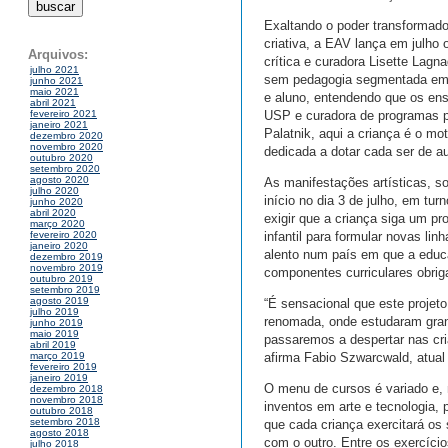
Exaltando o poder transformad
criativa, a EAV lança em julho
Arquivos:
crítica e curadora Lisette Lagn
julho 2021
sem pedagogia segmentada em té
junho 2021
maio 2021
e aluno, entendendo que os en
abril 2021
USP e curadora de programas pú
fevereiro 2021
janeiro 2021
Palatnik, aqui a criança é o mo
dezembro 2020
novembro 2020
dedicada a dotar cada ser de a
outubro 2020
setembro 2020
agosto 2020
As manifestações artísticas, so
julho 2020
início no dia 3 de julho, em tu
junho 2020
abril 2020
exigir que a criança siga um pr
março 2020
infantil para formular novas l
fevereiro 2020
janeiro 2020
alento num país em que a educa
dezembro 2019
novembro 2019
componentes curriculares obriga
outubro 2019
setembro 2019
agosto 2019
“É sensacional que este projet
julho 2019
renomada, onde estudaram grande
junho 2019
maio 2019
passaremos a despertar nas cri
abril 2019
afirma Fabio Szwarcwald, atual 
março 2019
fevereiro 2019
janeiro 2019
O menu de cursos é variado e, no
dezembro 2018
novembro 2018
inventos em arte e tecnologia
outubro 2018
setembro 2018
que cada criança exercitará os
agosto 2018
com o outro. Entre os exercíci
julho 2018