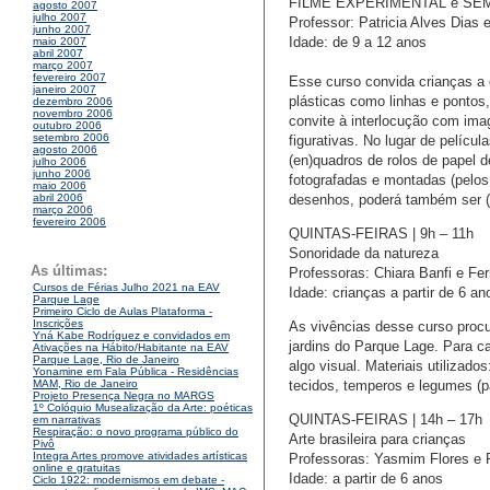
FILME EXPERIMENTAL e SE
agosto 2007
julho 2007
Professor: Patricia Alves Dias 
junho 2007
Idade: de 9 a 12 anos
maio 2007
abril 2007
março 2007
fevereiro 2007
Esse curso convida crianças a 
janeiro 2007
plásticas como linhas e pontos
dezembro 2006
novembro 2006
convite à interlocução com ima
outubro 2006
setembro 2006
figurativas. No lugar de pelíc
agosto 2006
(en)quadros de rolos de papel 
julho 2006
junho 2006
fotografadas e montadas (pelos
maio 2006
desenhos, poderá também ser (p
abril 2006
março 2006
fevereiro 2006
QUINTAS-FEIRAS | 9h – 11h
Sonoridade da natureza
As últimas:
Professoras: Chiara Banfi e Fer
Cursos de Férias Julho 2021 na EAV
Idade: crianças a partir de 6 an
Parque Lage
Primeiro Ciclo de Aulas Plataforma -
Inscrições
As vivências desse curso procu
Yná Kabe Rodríguez e convidados em
jardins do Parque Lage. Para c
Ativações na Hábito/Habitante na EAV
Parque Lage, Rio de Janeiro
algo visual. Materiais utilizado
Yonamine em Fala Pública - Residências
tecidos, temperos e legumes (pa
MAM, Rio de Janeiro
Projeto Presença Negra no MARGS
1º Colóquio Musealização da Arte: poéticas
QUINTAS-FEIRAS | 14h – 17h
em narrativas
Respiração: o novo programa público do
Arte brasileira para crianças
Pivô
Integra Artes promove atividades artísticas
Professoras: Yasmim Flores e 
online e gratuitas
Idade: a partir de 6 anos
Ciclo 1922: modernismos em debate -