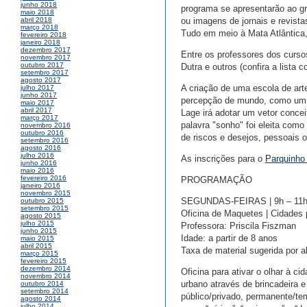
junho 2018
programa se apresentarão ao g
maio 2018
ou imagens de jornais e revist
abril 2018
março 2018
Tudo em meio à Mata Atlântica, 
fevereiro 2018
janeiro 2018
dezembro 2017
Entre os professores dos cursos
novembro 2017
outubro 2017
Dutra e outros (confira a lista
setembro 2017
agosto 2017
A criação de uma escola de ar
julho 2017
junho 2017
percepção de mundo, como um c
maio 2017
abril 2017
Lage irá adotar um vetor concei
março 2017
palavra "sonho" foi eleita com
novembro 2016
outubro 2016
de riscos e desejos, pessoais o
setembro 2016
agosto 2016
julho 2016
As inscrições para o
Parquinho
junho 2016
maio 2016
fevereiro 2016
PROGRAMAÇÃO
janeiro 2016
novembro 2015
SEGUNDAS-FEIRAS | 9h – 11
outubro 2015
setembro 2015
Oficina de Maquetes | Cidades 
agosto 2015
julho 2015
Professora: Priscila Fiszman
junho 2015
Idade: a partir de 8 anos
maio 2015
abril 2015
Taxa de material sugerida por a
março 2015
fevereiro 2015
dezembro 2014
Oficina para ativar o olhar à 
novembro 2014
urbano através de brincadeira 
outubro 2014
setembro 2014
público/privado, permanente/tem
agosto 2014
julho 2014