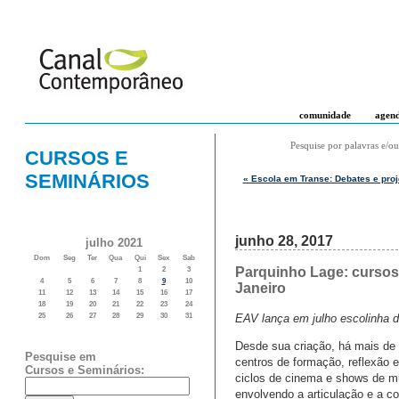
comunidade
agen
Pesquise por palavras e/ou
CURSOS E
SEMINÁRIOS
« Escola em Transe: Debates e pro
junho 28, 2017
julho 2021
Dom
Seg
Ter
Qua
Qui
Sex
Sab
Parquinho Lage: cursos 
1
2
3
4
5
6
7
8
9
10
Janeiro
11
12
13
14
15
16
17
18
19
20
21
22
23
24
EAV lança em julho escolinha d
25
26
27
28
29
30
31
Desde sua criação, há mais de 
Pesquise em
centros de formação, reflexão 
Cursos e Seminários:
ciclos de cinema e shows de mús
envolvendo a articulação e a 