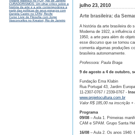
Viviane Matesco no POP, Rio de Janeiro
CURADORISMOS: Um olhar crítico sobre a
julho 23, 2010
história da arte e a arte contemporânea a
partir das políticas de seus espaços com
Daniela Castro no CFAV, Recife
Arte brasileira: da Sem
Curso Livre de Filosofia com Jorge
Vasconcellos no Kreatori, Rio de Janeiro
A história da arte brasileira 
Moderna de 1922, a influência d
1950, a arte para além do obje
esse discurso que se tornou canô
comenta algumas produções con
brasileira autonomamente.
Professora: Paula Braga
9 de agosto a 4 de outubro, 
Fundação Ema Klabin
Rua Portugal 43, Jardim Europ
11-2307-0767 / 2339-0767 -
Ins
www.projetocultura.com.br
Valor R$ 185,00 na inscrição +
Programa
09/08
– Aula 1. Primeiras manif
CAM e SPAM. Grupo Santa Hel
16/08
– Aula 2. Os anos 1940. 