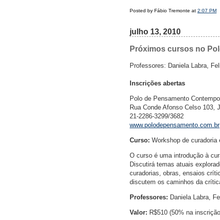
Posted by Fábio Tremonte at
2:07 PM
julho 13, 2010
Próximos cursos no Po
Professores: Daniela Labra, Fe
Inscrições abertas
Polo de Pensamento Contempo
Rua Conde Afonso Celso 103, Ja
21-2286-3299/3682
www.polodepensamento.com.br
Curso:
Workshop de curadoria e 
O curso é uma introdução à cura
Discutirá temas atuais explora
curadorias, obras, ensaios crí
discutem os caminhos da crític
Professores:
Daniela Labra, Fe
Valor:
R$510 (50% na inscrição