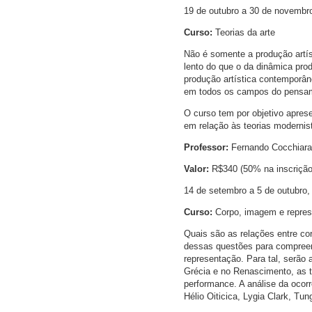
19 de outubro a 30 de novembro
Curso:
Teorias da arte
Não é somente a produção artís
lento do que o da dinâmica pr
produção artística contemporân
em todos os campos do pensame
O curso tem por objetivo apres
em relação às teorias modernis
Professor:
Fernando Cocchiara
Valor:
R$340 (50% na inscrição
14 de setembro a 5 de outubro, 
Curso:
Corpo, imagem e repre
Quais são as relações entre co
dessas questões para compreend
representação. Para tal, serão 
Grécia e no Renascimento, as t
performance. A análise da ocorr
Hélio Oiticica, Lygia Clark, Tun