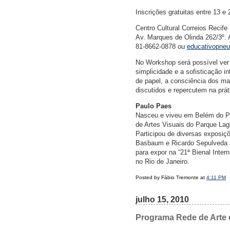
Inscrições gratuitas entre 13 e
Centro Cultural Correios Recife
Av. Marques de Olinda 262/3º. A
81-8662-0878 ou
educativopne
No Workshop será possível ver
simplicidade e a sofisticação i
de papel, a consciência dos ma
discutidos e repercutem na prá
Paulo Paes
Nasceu e viveu em Belém do Pa
de Artes Visuais do Parque La
Participou de diversas exposiç
Basbaum e Ricardo Sepulveda a 
para expor na “21ª Bienal Inte
no Rio de Janeiro.
Posted by Fábio Tremonte at
4:11 PM
julho 15, 2010
Programa Rede de Arte 