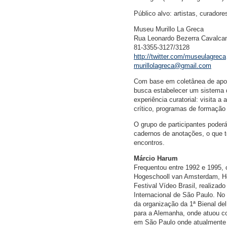
Público alvo: artistas, curador
Museu Murillo La Greca
Rua Leonardo Bezerra Cavalcant
81-3355-3127/3128
http://twitter.com/museulagreca
murillolagreca@gmail.com
Com base em coletânea de apont
busca estabelecer um sistema d
experiência curatorial: visita a
crítico, programas de formação
O grupo de participantes poder
cadernos de anotações, o que t
encontros.
Márcio Harum
Frequentou entre 1992 e 1995, o
Hogeschooll van Amsterdam, Ho
Festival Vídeo Brasil, realizad
Internacional de São Paulo. No 
da organização da 1ª Bienal de
para a Alemanha, onde atuou co
em São Paulo onde atualmente é