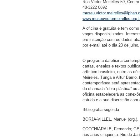
Rua Victor Meirelles 59, Centro 
48-3222 0692
museu.victor.meirelles@iphan.g
www.museuvictormeirelles.org.b
A oficina é gratuita e tem como
vagas disponibilizadas. Intere
pré-inscrição com os dados aba
por e-mail até o dia 23 de julho.
O programa da oficina contempla
cartas, ensaios e textos public
artístico brasileiro, entre as d
Meireles, Tunga e Artur Barrio.
contemporânea será apresentad
da chamada “obra plástica” ou 
oficina estabelecerá as conexõe
estudo e a sua discussão com o
Bibliografia sugerida
BORJA-VILLEL, Manuel (org.). L
COCCHIARALE, Fernando; GEIGER
nos anos cinquenta. Rio de Jane