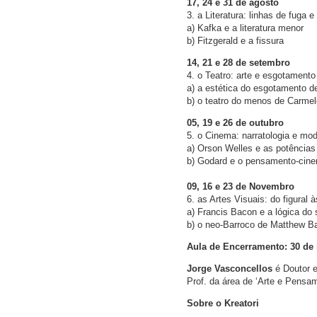
17, 24 e 31 de agosto
3. a Literatura: linhas de fuga e
a) Kafka e a literatura menor
b) Fitzgerald e a fissura
14, 21 e 28 de setembro
4. o Teatro: arte e esgotament
a) a estética do esgotamento 
b) o teatro do menos de Carme
05, 19 e 26 de outubro
5. o Cinema: narratologia e mo
a) Orson Welles e as potências
b) Godard e o pensamento-cin
09, 16 e 23 de Novembro
6. as Artes Visuais: do figural
a) Francis Bacon e a lógica do 
b) o neo-Barroco de Matthew B
Aula de Encerramento: 30 d
Jorge Vasconcellos
é Doutor e
Prof. da área de ‘Arte e Pensam
Sobre o Kreatori