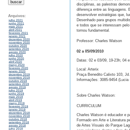
disciplinas, as palestras demo
diferença entre as linguagens.
desenvolver estratégias que, l
Arquivos:
Desenhado para grupos multidisci
julho 2021
junho 2021
e todos que se interessam pelo
maio 2021
tornou fundamental.
abril 2021
fevereiro 2021
janeiro 2021
dezembro 2020
Professor: Charles Watson
novembro 2020
outubro 2020
setembro 2020
02 a 05/09/2010
agosto 2020
julho 2020
junho 2020
Datas: 02 e 03/09, 19-23h; 04 e
abril 2020
março 2020
fevereiro 2020
Local: Arterix
janeiro 2020
Praça Benedito Calixto 103, Jd
dezembro 2019
novembro 2019
Informações: 3085-9454 (Lucia 
outubro 2019
setembro 2019
agosto 2019
julho 2019
junho 2019
Sobre Charles Watson:
maio 2019
abril 2019
março 2019
CURRICULUM
fevereiro 2019
janeiro 2019
dezembro 2018
Charles Watson é educador e pa
novembro 2018
outubro 2018
Formado em Arte e Literatura pe
setembro 2018
de Artes Visuais do Parque La
agosto 2018
julho 2018