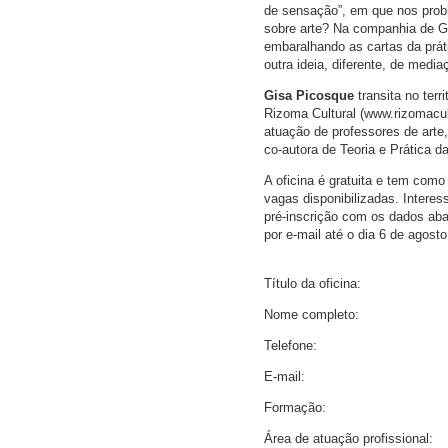
de sensação”, em que nos prob
sobre arte? Na companhia de Gil
embaralhando as cartas da prát
outra ideia, diferente, de media
Gisa Picosque
transita no terr
Rizoma Cultural (www.rizomacult
atuação de professores de arte
co-autora de Teoria e Prática d
A oficina é gratuita e tem como
vagas disponibilizadas. Intere
pré-inscrição com os dados aba
por e-mail até o dia 6 de agosto
Título da oficina:
Nome completo:
Telefone:
E-mail:
Formação:
Área de atuação profissional: