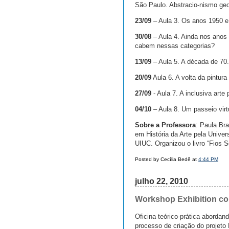
São Paulo. Abstracio-nismo geom
23/09
– Aula 3. Os anos 1950 e
30/08
– Aula 4. Ainda nos anos
cabem nessas categorias?
13/09
– Aula 5. A década de 70. 
20/09
Aula 6. A volta da pintura 
27/09
- Aula 7. A inclusiva arte
04/10
– Aula 8. Um passeio virt
Sobre a Professora
: Paula Br
em História da Arte pela Unive
UIUC. Organizou o livro “Fios So
Posted by Cecília Bedê at
4:44 PM
julho 22, 2010
Workshop Exhibition co
Oficina teórico-prática aborda
processo de criação do projeto 