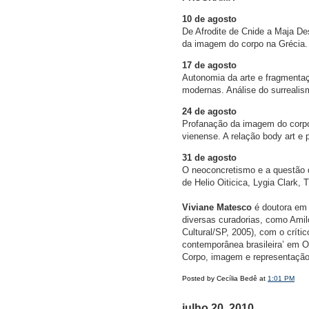
10 de agosto
De Afrodite de Cnide a Maja De
da imagem do corpo na Grécia. 
17 de agosto
Autonomia da arte e fragmenta
modernas. Análise do surreali
24 de agosto
Profanação da imagem do corpo
vienense. A relação body art e 
31 de agosto
O neoconcretismo e a questão d
de Helio Oiticica, Lygia Clark, 
Viviane Matesco
é doutora em 
diversas curadorias, como Amilc
Cultural/SP, 2005), com o críti
contemporânea brasileira’ em O 
Corpo, imagem e representação
Posted by Cecília Bedê at
1:01 PM
julho 20, 2010