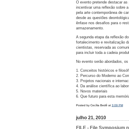
O evento pretende destacar as 
incentivar uma reflexão sobre 
pela arte contemporânea de car
desde as questões deontológica
ênfase nos desafios para o res
armazenamento.
A segunda etapa da reflexão do
fortalecimento e revitalização d
cientistas, reservada as comun
para incluir toda a cadeia prod
No evento serão abordados, os 
1. Conceitos históricos e filosó
2. Percurso do Moderno ao Co
3. Projetos nacionais e internac
4. Da análise científica ao lab
5. Novos materiais
6. Que futuro para esta memóri
Posted by Cecília Bedê at
3:09 PM
julho 21, 2010
FILE - File Symposium n