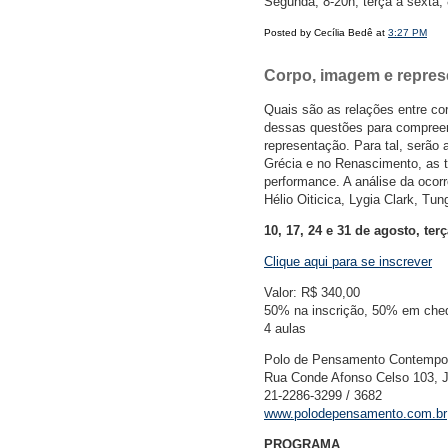
Segunda, 8-20h; terça a sexta,
Posted by Cecília Bedê at
3:27 PM
Corpo, imagem e repres
Quais são as relações entre co
dessas questões para compreend
representação. Para tal, serão 
Grécia e no Renascimento, as t
performance. A análise da ocorr
Hélio Oiticica, Lygia Clark, Tun
10, 17, 24 e 31 de agosto, ter
Clique aqui para se inscrever
Valor: R$ 340,00
50% na inscrição, 50% em cheq
4 aulas
Polo de Pensamento Contempo
Rua Conde Afonso Celso 103, J
21-2286-3299 / 3682
www.polodepensamento.com.br
PROGRAMA