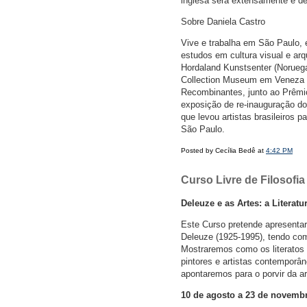
inglesa será extensamente e d
Sobre Daniela Castro
Vive e trabalha em São Paulo, 
estudos em cultura visual e arq
Hordaland Kunstsenter (Noruega
Collection Museum em Veneza (I
Recombinantes, junto ao Prêmio 
exposição de re-inauguração d
que levou artistas brasileiros 
São Paulo.
Posted by Cecília Bedê at
4:42 PM
Curso Livre de Filosofi
Deleuze e as Artes: a Literatu
Este Curso pretende apresentar
Deleuze (1925-1995), tendo como 
Mostraremos como os literatos 
pintores e artistas contemporâ
apontaremos para o porvir da a
10 de agosto a 23 de novembro