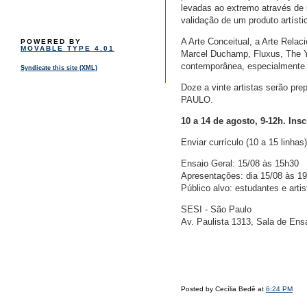
levadas ao extremo através de 
validação de um produto artísti
A Arte Conceitual, a Arte Relaci
POWERED BY
MOVABLE TYPE 4.01
Marcel Duchamp, Fluxus, The Y
contemporânea, especialmente 
Syndicate this site (XML)
Doze a vinte artistas serão pr
PAULO.
10 a 14 de agosto, 9-12h. Ins
Enviar currículo (10 a 15 linha
Ensaio Geral: 15/08 às 15h30
Apresentações: dia 15/08 às 1
Público alvo: estudantes e arti
SESI - São Paulo
Av. Paulista 1313, Sala de Ens
Posted by Cecília Bedê at
6:24 PM