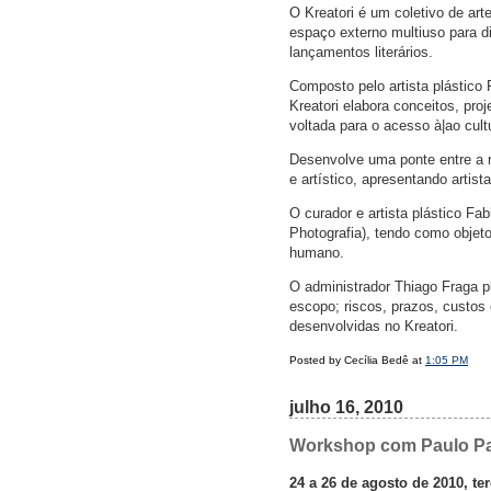
O Kreatori é um coletivo de art
espaço externo multiuso para di
lançamentos literários.
Composto pelo artista plástico 
Kreatori elabora conceitos, pro
voltada para o acesso à|ao cul
Desenvolve uma ponte entre a n
e artístico, apresentando artis
O curador e artista plástico Fa
Photografia), tendo como objet
humano.
O administrador Thiago Fraga p
escopo; riscos, prazos, custos
desenvolvidas no Kreatori.
Posted by Cecília Bedê at
1:05 PM
julho 16, 2010
Workshop com Paulo Pae
24 a 26 de agosto de 2010, ter