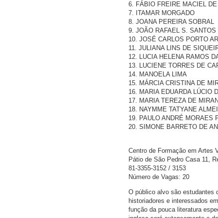
6. FÁBIO FREIRE MACIEL D
7. ITAMAR MORGADO
8. JOANA PEREIRA SOBRAL
9. JOÃO RAFAEL S. SANTOS
10. JOSÉ CARLOS PORTO A
11. JULIANA LINS DE SIQUE
12. LUCIA HELENA RAMOS DA
13. LUCIENE TORRES DE C
14. MANOELA LIMA
15. MÁRCIA CRISTINA DE M
16. MARIA EDUARDA LÚCIO 
17. MARIA TEREZA DE MIRA
18. NAYMME TATYANE ALME
19. PAULO ANDRÉ MORAES 
20. SIMONE BARRETO DE A
Centro de Formação em Artes 
Pátio de São Pedro Casa 11, Re
81-3355-3152 / 3153
Número de Vagas: 20
O público alvo são estudantes de
historiadores e interessados e
função da pouca literatura espe