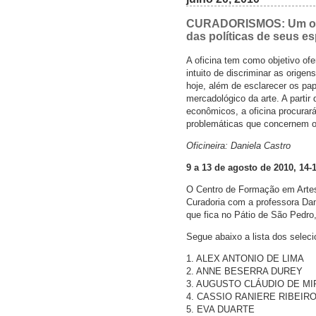
CURADORISMOS: Um olhar 
das políticas de seus e
A oficina tem como objetivo ofe
intuito de discriminar as origen
hoje, além de esclarecer os papé
mercadológico da arte. A partir 
econômicos, a oficina procurar
problemáticas que concernem o 
Oficineira: Daniela Castro
9 a 13 de agosto de 2010, 14-
O Centro de Formação em Artes 
Curadoria com a professora Da
que fica no Pátio de São Pedro,
Segue abaixo a lista dos selec
1. ALEX ANTONIO DE LIMA
2. ANNE BESERRA DUREY
3. AUGUSTO CLÁUDIO DE M
4. CASSIO RANIERE RIBEIRO
5. EVA DUARTE