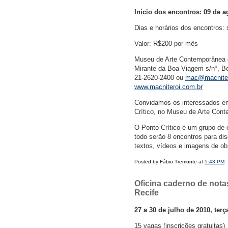
Início dos encontros: 09 de a
Dias e horários dos encontros:
Valor: R$200 por mês
Museu de Arte Contemporânea d
Mirante da Boa Viagem s/nº, Bo
21-2620-2400 ou
mac@macniter
www.macniteroi.com.br
Convidamos os interessados em 
Crítico, no Museu de Arte Cont
O Ponto Crítico é um grupo de e
todo serão 8 encontros para di
textos, vídeos e imagens de ob
Posted by Fábio Tremonte at
5:43 PM
Oficina caderno de nota
Recife
27 a 30 de julho de 2010, terç
15 vagas (inscrições gratuitas)