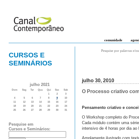
comunidade
agen
Pesquise por palavras e/ou
CURSOS E
SEMINÁRIOS
julho 30, 2010
julho 2021
Dom
Seg
Ter
Qua
Qui
Sex
Sab
O Processo criativo com
1
2
3
4
5
6
7
8
9
10
11
12
13
14
15
16
17
18
19
20
21
22
23
24
Pensamento criativo e concei
25
26
27
28
29
30
31
O Workshop completo do Proce
Cada módulo contém uma série 
Pesquise em
intensivo de 4 horas por dia ao
Cursos e Seminários:
Amplamente ilustrado com texto