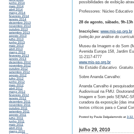
possibilidades de exibição atrav
junho 2014
maio 2014
abril 2014
Professores: Núcleo Educativo
março 2014
fevereiro 2014
janeiro 2014
28 de agosto, sábado, 9h-13h
dezembro 2013
novembro 2013
outubro 2013
Inscrições:
www.mis-sp.org.br
setembro 2013
agosto 2013
(seleção por análise do currícul
julho 2013
junho 2013
Museu da Imagem e do Som (M
maio 2013
abril 2013
Avenida Europa 158, Jardim Eu
março 2013
fevereiro 2013
11-2117-4777
janeiro 2013
www.mis-sp.org.br
dezembro 2012
novembro 2012
No Estúdio Educativo. Gratuito.
outubro 2012
setembro 2012
agosto 2012
Sobre Ananda Carvalho:
julho 2012
junho 2012
maio 2012
Ananda Carvalho é pesquisadora
abril 2012
Audiovisual na FMU. Doutorand
março 2012
fevereiro 2012
Imagem e Som pelo SENAC-SP. 
janeiro 2012
curadora da exposição [das ima
dezembro 2011
novembro 2011
textos críticos para o Canal 
outubro 2011
setembro 2011
agosto 2011
Posted by Paula Dalgalarrondo at
3:32
julho 2011
junho 2011
maio 2011
abril 2011
julho 29, 2010
março 2011