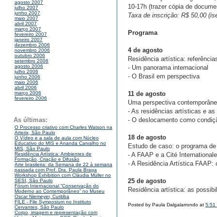
agosto 2007
10-17h (trazer cópia de docum
julho 2007
junho 2007
Taxa de inscrição: R$ 50,00 (is
maio 2007
abril 2007
março 2007
Programa
fevereiro 2007
janeiro 2007
dezembro 2006
4 de agosto
novembro 2006
outubro 2006
Residência artística: referência
setembro 2006
agosto 2006
- Um panorama internacional
julho 2006
- O Brasil em perspectiva
junho 2006
maio 2006
abril 2006
11 de agosto
março 2006
fevereiro 2006
Uma perspectiva contemporânea 
- As residências artísticas e as
- O deslocamento como condiçã
As últimas:
O Processo criativo com Charles Watson na
Arterix, São Paulo
18 de agosto
O Vídeo e a sala de aula com Núcleo
Educativo do MIS e Ananda Carvalho no
Estudo de caso: o programa de
MIS, São Paulo
- A FAAP e a Cité International
Residência Artística: Ambientes de
Formação, Criação e Difusão
- A Residência Artística FAAP: 
Arte brasileira: da Semana de 22 à semana
passada com Prof. Dra. Paula Braga
Workshop Exhibition com Cláudia Müller no
25 de agosto
SESI, São Paulo
Fórum Internacional “Conservação do
Residência artística: as possib
Moderno ao Contemporâneo” no Museu
Oscar Niemeyer, Curitiba
FILE - File Symposium no Instituto
Posted by Paula Dalgalarrondo at
5:51
Cervantes, São Paulo
Corpo, imagem e representação com