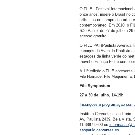
O FILE - Festival Internacional
onze anos, insere o Brasil no 
artísticas no campo das artes e
contemporâneo. Em 2010, o FIL
São Paulo, de 27 de julho a 29
acesso gratuito.
O FILE PAI (Paulista Avenida Int
espaços da Avenida Paulista co
estações da linha verde do metr
móvel e Espaço Fiesp compõem
A 11ª edição o FILE apresenta u
File Nômade, File Maquinema, F
File Symposium
27 a 30 de julho, 14-19h
Inscrições e programação comp
Instituto Cervantes - auditório
Av. Paulista 2439, Bela Vista,
11-3897-9600 ou
informasao@c
saopaulo.cervantes.es