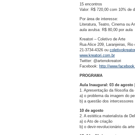
15 encontros
Valor: R$ 720,00 com 10% de d
Por área de interesse:
Literatura, Teatro, Cinema ou A
aula avulsa: R$ 80,00 por aula
Kreatori – Coletivo de Arte
Rua Alice 209, Laranjeiras, Rio 
21-3734-4326 ou
coletivokreat
www.kreatori.com.br
Twitter: @artenokreatori
Facebook:
http://www.facebook
PROGRAMA
Aula Inaugural: 03 de agosto 
1. Apresentação da filosofia da
a) o problema da imagem do p
b) a questão dos intercessores
10 de agosto
2. A estética materialista de De
a) o Ato de criação
b) o devir-revolucionário da arte