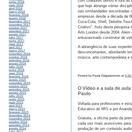
com criadores dentro e fora do 
junho 2018
que hoje abrange várias discipli
maio 2018
abril 2018
nas similaridades encontradas 
março 2018
fevereiro 2018
empresas desde a década de 80
janeiro 2018
Coca-Cola, Shell, Deloitte Tou
dezembro 2017
novembro 2017
Criativo", fruto desta pesquisa 
outubro 2017
setembro 2017
Arts London desde 2004. Além 
agosto 2017
entusiasmado construtor de vel
julho 2017
junho 2017
maio 2017
A abrangência de suas experiên
abril 2017
março 2017
desconcertantes, abordando tem
novembro 2016
música, arte contemporânea e e
outubro 2016
setembro 2016
agosto 2016
julho 2016
junho 2016
maio 2016
Posted by Paula Dalgalarrondo at
5:50
fevereiro 2016
janeiro 2016
novembro 2015
outubro 2015
O Vídeo e a sala de aul
setembro 2015
Paulo
agosto 2015
julho 2015
junho 2015
maio 2015
Voltada para professores e estu
abril 2015
Educativo do MIS e por Ananda
março 2015
fevereiro 2015
dezembro 2014
Gratuita, a oficina parte da pr
novembro 2014
outubro 2014
cada vez mais acessíveis para 
setembro 2014
produção de um conteúdo audiovi
agosto 2014
julho 2014