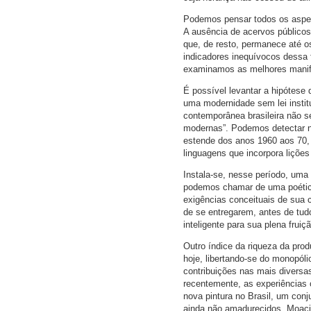
Podemos pensar todos os aspect
A ausência de acervos públicos
que, de resto, permanece até os
indicadores inequívocos dessa 
examinamos as melhores manif
É possível levantar a hipótese 
uma modernidade sem lei institu
contemporânea brasileira não s
modernas”. Podemos detectar n
estende dos anos 1960 aos 70, 
linguagens que incorpora lições
Instala-se, nesse período, uma 
podemos chamar de uma poética 
exigências conceituais de sua 
de se entregarem, antes de tudo
inteligente para sua plena fruiçã
Outro índice da riqueza da pro
hoje, libertando-se do monopóli
contribuições nas mais diversas
recentemente, as experiências
nova pintura no Brasil, um conj
ainda não amadurecidos. Moacir 