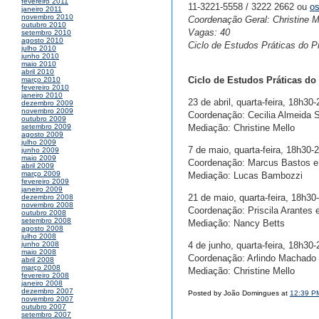
fevereiro 2011
11-3221-5558 / 3222 2662 ou
o
janeiro 2011
novembro 2010
Coordenação Geral: Christine M
outubro 2010
Vagas: 40
setembro 2010
agosto 2010
Ciclo de Estudos Práticas do Pr
julho 2010
junho 2010
maio 2010
abril 2010
Ciclo de Estudos Práticas do
março 2010
fevereiro 2010
janeiro 2010
23 de abril, quarta-feira, 18h30
dezembro 2009
novembro 2009
Coordenação: Cecilia Almeida S
outubro 2009
Mediação: Christine Mello
setembro 2009
agosto 2009
julho 2009
7 de maio, quarta-feira, 18h30-
junho 2009
maio 2009
Coordenação: Marcus Bastos e 
abril 2009
março 2009
Mediação: Lucas Bambozzi
fevereiro 2009
janeiro 2009
21 de maio, quarta-feira, 18h30
dezembro 2008
novembro 2008
Coordenação: Priscila Arantes 
outubro 2008
setembro 2008
Mediação: Nancy Betts
agosto 2008
julho 2008
4 de junho, quarta-feira, 18h30
junho 2008
maio 2008
Coordenação: Arlindo Machado 
abril 2008
março 2008
Mediação: Christine Mello
fevereiro 2008
janeiro 2008
dezembro 2007
Posted by João Domingues at
12:39 P
novembro 2007
outubro 2007
setembro 2007