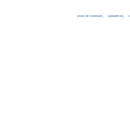
envio de conteúdo_
cadastre-se_