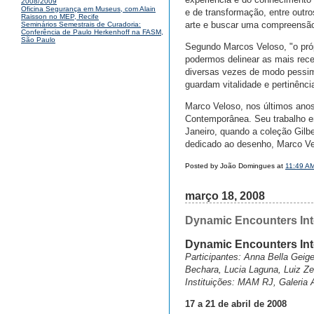
2008/2009
Oficina Segurança em Museus, com Alain
e de transformação, entre outr
Raisson no MEP, Recife
arte e buscar uma compreensão
Seminários Semestrais de Curadoria:
Conferência de Paulo Herkenhoff na FASM,
São Paulo
Segundo Marcos Veloso, "o próp
podermos delinear as mais rece
diversas vezes de modo pessimi
guardam vitalidade e pertinênc
Marco Veloso, nos últimos anos,
Contemporânea. Seu trabalho e
Janeiro, quando a coleção Gilb
dedicado ao desenho, Marco Ve
Posted by João Domingues at
11:49 A
março 18, 2008
Dynamic Encounters Int
Dynamic Encounters Int
Participantes: Anna Bella Geig
Bechara, Lucia Laguna, Luiz Z
Instituições: MAM RJ, Galeria 
17 a 21 de abril de 2008