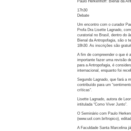
Paulo Herkenhoff: Bienal da An
17h30
Debate
Um encontro com o curador Paul
Profa Dra Lisette Lagnado, com 
curatorial no Brasil, dentro d
Bienal da Antropofagia, são o t
18h30. As inscrições são gratui
A fim de compreender o que é a
importante fazer uma revisão de
para a Antropofagia, é consider
internacional, enquanto foi rec
Segundo Lagnado, que fará a me
contribuído para um “sentiment
críticas”.
Lisette Lagnado, autora de Leon
intitulada “Como Viver Junto”.
O Seminário com Paulo Herkenh
(www.uol.com.br/tropico), edita
A Faculdade Santa Marcelina já