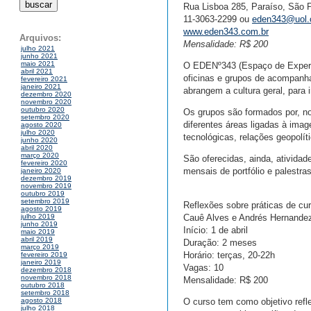
Rua Lisboa 285, Paraíso, São 
11-3063-2299 ou
eden343@uol.
www.eden343.com.br
Arquivos:
Mensalidade: R$ 200
julho 2021
junho 2021
maio 2021
O EDENº343 (Espaço de Experime
abril 2021
oficinas e grupos de acompanh
fevereiro 2021
janeiro 2021
abrangem a cultura geral, par
dezembro 2020
novembro 2020
outubro 2020
Os grupos são formados por, no
setembro 2020
diferentes áreas ligadas à image
agosto 2020
julho 2020
tecnológicas, relações geopolíti
junho 2020
abril 2020
março 2020
São oferecidas, ainda, atividad
fevereiro 2020
mensais de portfólio e palestra
janeiro 2020
dezembro 2019
novembro 2019
outubro 2019
setembro 2019
Reflexões sobre práticas de cur
agosto 2019
Cauê Alves e Andrés Hernande
julho 2019
junho 2019
Início: 1 de abril
maio 2019
abril 2019
Duração: 2 meses
março 2019
Horário: terças, 20-22h
fevereiro 2019
janeiro 2019
Vagas: 10
dezembro 2018
novembro 2018
Mensalidade: R$ 200
outubro 2018
setembro 2018
O curso tem como objetivo refle
agosto 2018
julho 2018