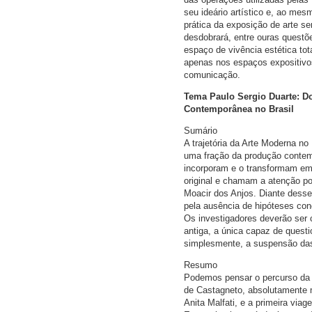
seu ideário artístico e, ao mes
prática da exposição de arte se
desdobrará, entre ouras questõe
espaço de vivência estética to
apenas nos espaços expositivos
comunicação.
Tema Paulo Sergio Duarte: Do
Contemporânea no Brasil
Sumário
A trajetória da Arte Moderna no 
uma fração da produção contem
incorporam e o transformam em
original e chamam a atenção por 
Moacir dos Anjos. Diante desse 
pela ausência de hipóteses co
Os investigadores deverão ser 
antiga, a única capaz de quest
simplesmente, a suspensão das
Resumo
Podemos pensar o percurso da 
de Castagneto, absolutamente m
Anita Malfati, e a primeira vi