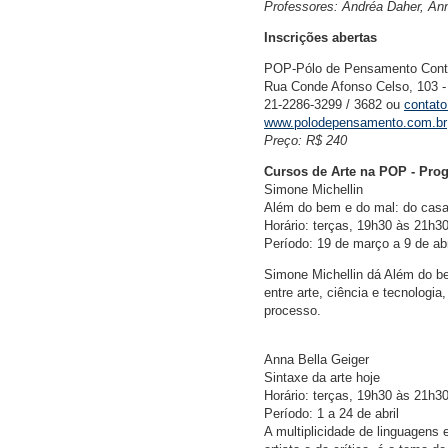
Professores: Andréa Daher, Ann
Inscrições abertas
POP-Pólo de Pensamento Con
Rua Conde Afonso Celso, 103 - 
21-2286-3299 / 3682 ou
contat
www.polodepensamento.com.br
Preço: R$ 240
Cursos de Arte na POP - Pro
Simone Michellin
Além do bem e do mal: do casa
Horário: terças, 19h30 às 21h3
Período: 19 de março a 9 de abr
Simone Michellin dá Além do be
entre arte, ciência e tecnologi
processo.
Anna Bella Geiger
Sintaxe da arte hoje
Horário: terças, 19h30 às 21h3
Período: 1 a 24 de abril
A multiplicidade de linguagens