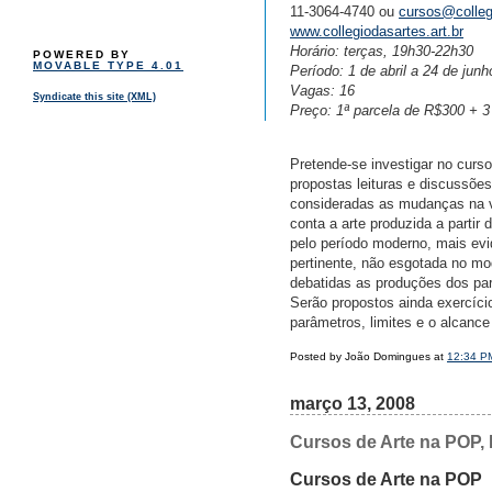
11-3064-4740 ou
cursos@collegi
www.collegiodasartes.art.br
Horário: terças, 19h30-22h30
POWERED BY
MOVABLE TYPE 4.01
Período: 1 de abril a 24 de jun
Vagas: 16
Syndicate this site (XML)
Preço: 1ª parcela de R$300 + 
Pretende-se investigar no curs
propostas leituras e discussõe
consideradas as mudanças na 
conta a arte produzida a partir
pelo período moderno, mais ev
pertinente, não esgotada no mo
debatidas as produções dos part
Serão propostos ainda exercíci
parâmetros, limites e o alcanc
Posted by João Domingues at
12:34 P
março 13, 2008
Cursos de Arte na POP, 
Cursos de Arte na POP