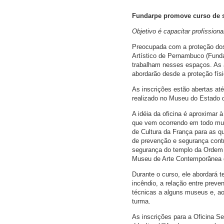
Fundarpe promove curso de
Objetivo é capacitar profission
Preocupada com a proteção dos 
Artístico de Pernambuco (Fund
trabalham nesses espaços. As a
abordarão desde a proteção fís
As inscrições estão abertas até
realizado no Museu do Estado 
A idéia da oficina é aproximar
que vem ocorrendo em todo mund
de Cultura da França para as q
de prevenção e segurança contr
segurança do templo da Ordem T
Museu de Arte Contemporânea d
Durante o curso, ele abordará t
incêndio, a relação entre preve
técnicas a alguns museus e, ao 
turma.
As inscrições para a Oficina S