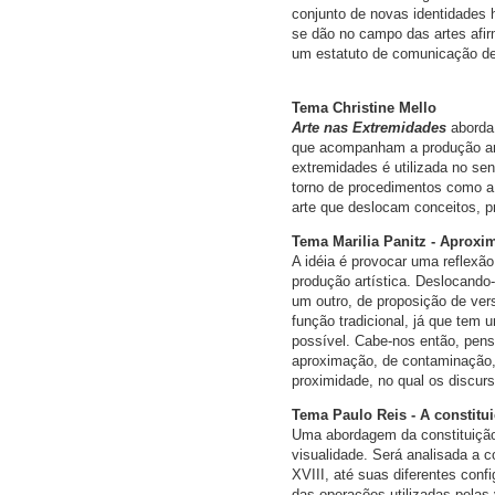
conjunto de novas identidades 
se dão no campo das artes afir
um estatuto de comunicação dent
Tema Christine Mello
Arte nas Extremidades
aborda 
que acompanham a produção art
extremidades é utilizada no s
torno de procedimentos como a
arte que deslocam conceitos, p
Tema Marilia Panitz - Aproxim
A idéia é provocar uma reflex
produção artística. Deslocando-
um outro, de proposição de vers
função tradicional, já que tem 
possível. Cabe-nos então, pensa
aproximação, de contaminação,
proximidade, no qual os discurs
Tema Paulo Reis - A constitu
Uma abordagem da constituição
visualidade. Será analisada a 
XVIII, até suas diferentes co
das operações utilizadas pela