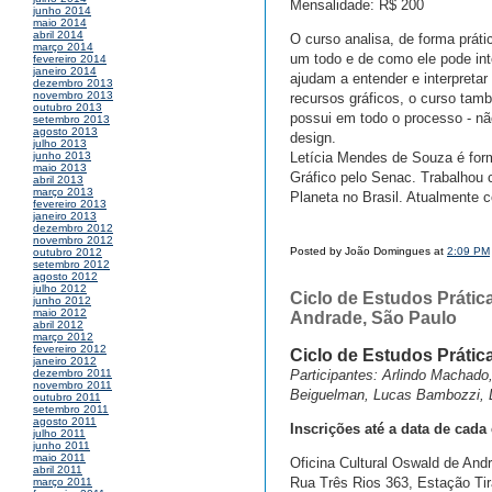
Mensalidade: R$ 200
junho 2014
maio 2014
abril 2014
O curso analisa, de forma prát
março 2014
um todo e de como ele pode inte
fevereiro 2014
janeiro 2014
ajudam a entender e interpretar
dezembro 2013
novembro 2013
recursos gráficos, o curso tam
outubro 2013
possui em todo o processo - n
setembro 2013
agosto 2013
design.
julho 2013
Letícia Mendes de Souza é fo
junho 2013
maio 2013
Gráfico pelo Senac. Trabalhou 
abril 2013
março 2013
Planeta no Brasil. Atualmente 
fevereiro 2013
janeiro 2013
dezembro 2012
novembro 2012
Posted by João Domingues at
2:09 PM
outubro 2012
setembro 2012
agosto 2012
julho 2012
Ciclo de Estudos Prátic
junho 2012
maio 2012
Andrade, São Paulo
abril 2012
março 2012
fevereiro 2012
Ciclo de Estudos Prátic
janeiro 2012
Participantes: Arlindo Machado,
dezembro 2011
novembro 2011
Beiguelman, Lucas Bambozzi, L
outubro 2011
setembro 2011
agosto 2011
Inscrições até a data de cada
julho 2011
junho 2011
maio 2011
Oficina Cultural Oswald de And
abril 2011
Rua Três Rios 363, Estação Ti
março 2011