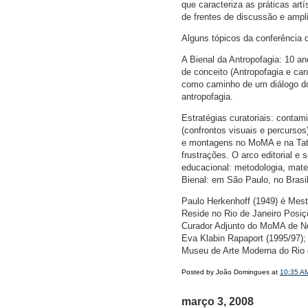
que caracteriza as práticas art
de frentes de discussão e ampl
Alguns tópicos da conferência 
A Bienal da Antropofagia: 10 a
de conceito (Antropofagia e can
como caminho de um diálogo do 
antropofagia.
Estratégias curatoriais: contami
(confrontos visuais e percurso
e montagens no MoMA e na Tate.
frustrações. O arco editorial e 
educacional: metodologia, materi
Bienal: em São Paulo, no Brasil
Paulo Herkenhoff (1949) é Mest
Reside no Rio de Janeiro Posiç
Curador Adjunto do MoMA de No
Eva Klabin Rapaport (1995/97); 
Museu de Arte Moderna do Rio de
Posted by João Domingues at
10:35 A
março 3, 2008