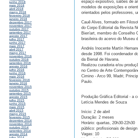
espaço expositivo, salões de a
junho 2018
maio 2018
modelos de exposições e orient
abril 2018
orientados pelos professores,
março 2018
fevereiro 2018
janeiro 2018
Cauê Alves, formado em Filos
dezembro 2017
novembro 2017
do Corpo Editorial da Revista 
outubro 2017
Bien'art, membro do Conselho
setembro 2017
agosto 2017
brasileira do acervo do Museu 
julho 2017
junho 2017
maio 2017
Andrés Inocente Martín Hernand
abril 2017
março 2017
desde 1998. Foi coordenador d
novembro 2016
da Bienal de Havana.
outubro 2016
setembro 2016
Realizou curadoria e/ou produçã
agosto 2016
no Centro de Arte Contemporâne
julho 2016
junho 2016
Cimino - Arco 99, Madri; Princi
maio 2016
fevereiro 2016
Paulo.
janeiro 2016
novembro 2015
outubro 2015
setembro 2015
Produção Gráfica Editorial - a 
agosto 2015
julho 2015
Letícia Mendes de Souza
junho 2015
maio 2015
abril 2015
Início: 2 de abril
março 2015
Duração: 2 meses
fevereiro 2015
dezembro 2014
Horário: quartas, 20h30-22h30
novembro 2014
outubro 2014
público: profissionais de design
setembro 2014
Vagas: 10
agosto 2014
julho 2014