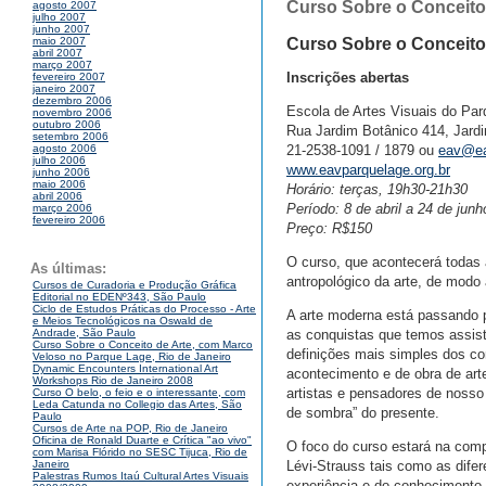
Curso Sobre o Conceito
agosto 2007
julho 2007
junho 2007
Curso Sobre o Conceito
maio 2007
abril 2007
março 2007
Inscrições abertas
fevereiro 2007
janeiro 2007
dezembro 2006
Escola de Artes Visuais do Pa
novembro 2006
outubro 2006
Rua Jardim Botânico 414, Jardi
setembro 2006
21-2538-1091 / 1879 ou
eav@ea
agosto 2006
julho 2006
www.eavparquelage.org.br
junho 2006
maio 2006
Horário: terças, 19h30-21h30
abril 2006
Período: 8 de abril a 24 de junh
março 2006
fevereiro 2006
Preço: R$150
O curso, que acontecerá todas 
As últimas:
antropológico da arte, de modo 
Cursos de Curadoria e Produção Gráfica
Editorial no EDENº343, São Paulo
Ciclo de Estudos Práticas do Processo - Arte
A arte moderna está passando p
e Meios Tecnológicos na Oswald de
as conquistas que temos assisti
Andrade, São Paulo
Curso Sobre o Conceito de Arte, com Marco
definições mais simples dos con
Veloso no Parque Lage, Rio de Janeiro
Dynamic Encounters International Art
acontecimento e de obra de arte
Workshops Rio de Janeiro 2008
artistas e pensadores de nosso
Curso O belo, o feio e o interessante, com
Leda Catunda no Collegio das Artes, São
de sombra” do presente.
Paulo
Cursos de Arte na POP, Rio de Janeiro
Oficina de Ronald Duarte e Crítica "ao vivo"
O foco do curso estará na com
com Marisa Flórido no SESC Tijuca, Rio de
Lévi-Strauss tais como as difere
Janeiro
Palestras Rumos Itaú Cultural Artes Visuais
experiência e do conhecimento a