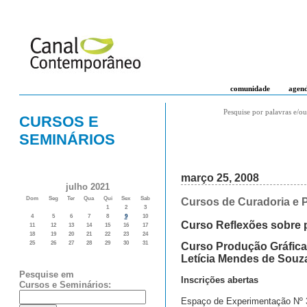
comunidade
agen
Pesquise por palavras e/ou
CURSOS E
SEMINÁRIOS
março 25, 2008
julho 2021
Dom
Seg
Ter
Qua
Qui
Sex
Sab
Cursos de Curadoria e 
1
2
3
4
5
6
7
8
9
10
Curso Reflexões sobre 
11
12
13
14
15
16
17
18
19
20
21
22
23
24
25
26
27
28
29
30
31
Curso Produção Gráfica E
Letícia Mendes de Souz
Pesquise em
Inscrições abertas
Cursos e Seminários:
Espaço de Experimentação Nº 