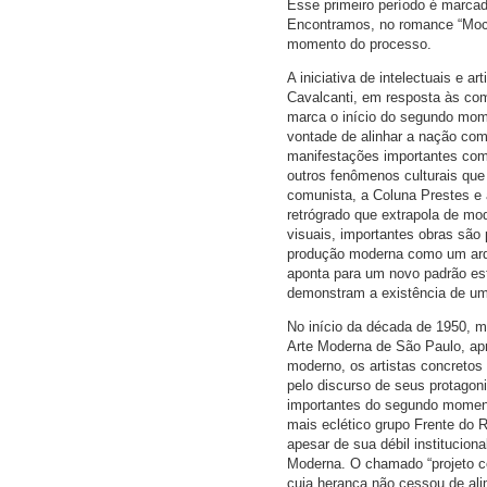
Esse primeiro período é marcad
Encontramos, no romance “Mocid
momento do processo.
A iniciativa de intelectuais e
Cavalcanti, em resposta às com
marca o início do segundo mom
vontade de alinhar a nação com
manifestações importantes como
outros fenômenos culturais que
comunista, a Coluna Prestes e
retrógrado que extrapola de mod
visuais, importantes obras são
produção moderna como um arqui
aponta para um novo padrão es
demonstram a existência de um 
No início da década de 1950, 
Arte Moderna de São Paulo, apr
moderno, os artistas concretos
pelo discurso de seus protagon
importantes do segundo moment
mais eclético grupo Frente do R
apesar de sua débil institucion
Moderna. O chamado “projeto con
cuja herança não cessou de ali