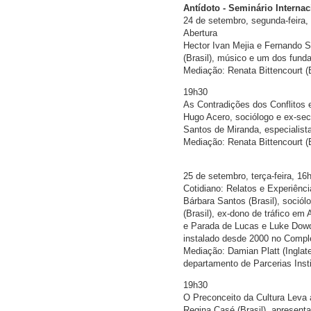
Antídoto - Seminário Interna
24 de setembro, segunda-feira,
Abertura
Hector Ivan Mejia e Fernando S
(Brasil), músico e um dos fund
Mediação: Renata Bittencourt (B
19h30
As Contradições dos Conflitos 
Hugo Acero, sociólogo e ex-sec
Santos de Miranda, especialist
Mediação: Renata Bittencourt (B
25 de setembro, terça-feira, 16
Cotidiano: Relatos e Experiênc
Bárbara Santos (Brasil), soció
(Brasil), ex-dono de tráfico em
e Parada de Lucas e Luke Dowdne
instalado desde 2000 no Comp
Mediação: Damian Platt (Inglate
departamento de Parcerias Inst
19h30
O Preconceito da Cultura Leva 
Regina Casé (Brasil), apresentad