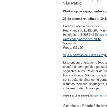
São Paulo
Workshop: o espaço entre a 
29 de setembro, sábado, 10-1
Cursos Collegio das Artes
Rua Francisco Leitão 265, Pinh
Inscrições: 11-3064-4740 ou
cu
www.collegiodasartes.art.br
Vagas: 20
Preço: R$ 120
Veja o portfolio de Edith Derd
Este encontro terá como foco a
criação de uma poética pessoal.
seguintes livros: Palomar de Ít
Francis Ponge. São textos que
construção do olhar como gerado
distintas técnicas, linguagens,
colagem, vídeo, livro-objeto.
Posted by João Domingues at
5:33 PM
Antídoto - Seminário In