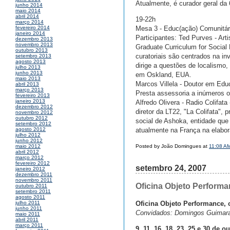
Atualmente, é curador geral da 
junho 2014
maio 2014
abril 2014
19-22h
março 2014
Mesa 3 - Educ(ação) Comunitár
fevereiro 2014
janeiro 2014
Participantes: Ted Purves - Arti
dezembro 2013
novembro 2013
Graduate Curriculum for Social 
outubro 2013
curatoriais são centrados na in
setembro 2013
agosto 2013
dirige a questões de localismo
julho 2013
junho 2013
em Oskland, EUA.
maio 2013
Marcos Villela - Doutor em Ed
abril 2013
março 2013
Presta assessoria a inúmeros o
fevereiro 2013
janeiro 2013
Alfredo Olivera - Radio Colifat
dezembro 2012
diretor da LT22, "La Colifata",
novembro 2012
outubro 2012
social de Ashoka, entidade que
setembro 2012
atualmente na França na elabor
agosto 2012
julho 2012
junho 2012
Posted by João Domingues at
11:08 A
maio 2012
abril 2012
março 2012
fevereiro 2012
setembro 24, 2007
janeiro 2012
dezembro 2011
novembro 2011
Oficina Objeto Perform
outubro 2011
setembro 2011
agosto 2011
Oficina Objeto Performance
julho 2011
junho 2011
Convidados: Domingos Guimarae
maio 2011
abril 2011
março 2011
9, 11, 16, 18, 23, 25 e 30 de 