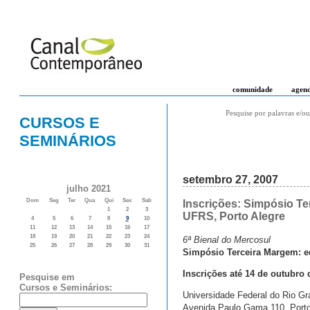
comunidade
agen
Pesquise por palavras e/ou
CURSOS E
SEMINÁRIOS
setembro 27, 2007
julho 2021
Dom
Seg
Ter
Qua
Qui
Sex
Sab
Inscrições: Simpósio Te
1
2
3
UFRS, Porto Alegre
4
5
6
7
8
9
10
11
12
13
14
15
16
17
18
19
20
21
22
23
24
6ª Bienal do Mercosul
25
26
27
28
29
30
31
Simpósio Terceira Margem: ed
Inscrições até 14 de outubro 
Pesquise em
Cursos e Seminários:
Universidade Federal do Rio Gr
Avenida Paulo Gama 110, Porto