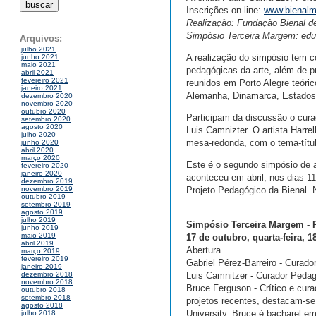
Inscrições on-line:
www.bienalme
Realização: Fundação Bienal d
Simpósio Terceira Margem: educ
Arquivos:
julho 2021
A realização do simpósio tem c
junho 2021
maio 2021
pedagógicas da arte, além de pr
abril 2021
fevereiro 2021
reunidos em Porto Alegre teóri
janeiro 2021
Alemanha, Dinamarca, Estados U
dezembro 2020
novembro 2020
outubro 2020
Participam da discussão o curad
setembro 2020
agosto 2020
Luis Camnizter. O artista Harre
julho 2020
mesa-redonda, com o tema-títu
junho 2020
abril 2020
março 2020
Este é o segundo simpósio de a
fevereiro 2020
janeiro 2020
aconteceu em abril, nos dias 11
dezembro 2019
Projeto Pedagógico da Bienal. N
novembro 2019
outubro 2019
setembro 2019
agosto 2019
julho 2019
Simpósio Terceira Margem -
junho 2019
maio 2019
17 de outubro, quarta-feira, 1
abril 2019
Abertura
março 2019
fevereiro 2019
Gabriel Pérez-Barreiro - Curado
janeiro 2019
Luis Camnitzer - Curador Pedag
dezembro 2018
novembro 2018
Bruce Ferguson - Crítico e cur
outubro 2018
setembro 2018
projetos recentes, destacam-se 
agosto 2018
University. Bruce é bacharel e
julho 2018