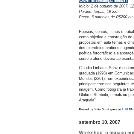
www.ateliedaimagem.com.br
Início: 2 de outubro de 2007, 1
Horário: terças, 19-22h
Preço: 3 parcelas de R$200 ou 
Poesias, contos, filmes e traba
como objetivo a construção de p
propostos em aula temas e din
dos exercícios práticos sugeri
poética fotográfica: a elaboraçã
curso o aluno deverá apresentar
Claudia Linhares Sanz é douto
graduada (1998) em Comunicaçã
Mendes (2201).Tem experiência
principalmente nos seguintes t
imagem. Como fotógrafa já traba
Globo e Símbolo, e realizou pro
Araguaia".
Posted by João Domingues at
2:18 PM
setembro 10, 2007
Workshop: o espaço entr