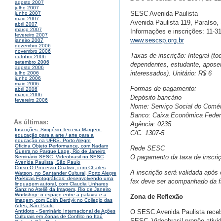
agosto 2007
julho 2007
SESC Avenida Paulista
junho 2007
maio 2007
Avenida Paulista 119, Paraíso,
abril 2007
março 2007
Informações e inscrições: 11-3
fevereiro 2007
www.sescsp.org.br
janeiro 2007
dezembro 2006
novembro 2006
Taxas de inscrição: Integral (t
outubro 2006
setembro 2006
dependentes, estudante, aposen
agosto 2006
interessados). Unitário: R$ 6
julho 2006
junho 2006
maio 2006
Formas de pagamento:
abril 2006
março 2006
Depósito bancário
fevereiro 2006
Nome: Serviço Social do Comér
Banco: Caixa Econômica Feder
As últimas:
Agência: 0235
Inscrições: Simpósio Terceira Margem:
C/C: 1307-5
educação para a arte / arte para a
educação na UFRS, Porto Alegre
Oficina Objeto Performance, com Nadam
Rede SESC
Guerra no Parque Lage, Rio de Janeiro
O pagamento da taxa de inscri
Seminário SESC_Videobrasil no SESC
Avenida Paulista, São Paulo
Curso O Processo Criativo, com Charles
A inscrição será validada após
Watson, no Santander Cultural, Porto Alegre
Poéticas Fotográficas: desenvolvendo uma
fax deve ser acompanhado da fic
linguagem autoral, com Claudia Linhares
Sanz no Ateliê da Imagem, Rio de Janeiro
Workshop: o espaço entre a palavra e a
Zona de Reflexão
imagem, com Edith Derdyk no Collegio das
Artes, São Paulo
O SESC Avenida Paulista recebe
Antídoto - Seminário Internacional de Ações
Culturais em Zonas de Conflito no Itaú
SESC_Videobrasil propõe ativid