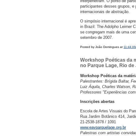
interpenetram. O ponto de parti
participantes desses grupos, e 
internacionais de abstração.
O simpósio internacional é apr
in Brazil: The Adolpho Leirner 
se congregam mais de uma cent
setembro de 2007.
Posted by João Domingues at
11:44 A
Workshop Poéticas da m
no Parque Lage, Rio de 
Workshop Poéticas da matéria
Palestrantes: Brígida Baltar, 
Luiz Áquila, Charles Watson, 
Professores "Experiências com
Inscrições abertas
Escola de Artes Visuais do Pa
Rua Jardim Botânico 414, Jardi
21-2538-1878 / 1091
www.eavparquelage.org.br
Palestras com artistas convida