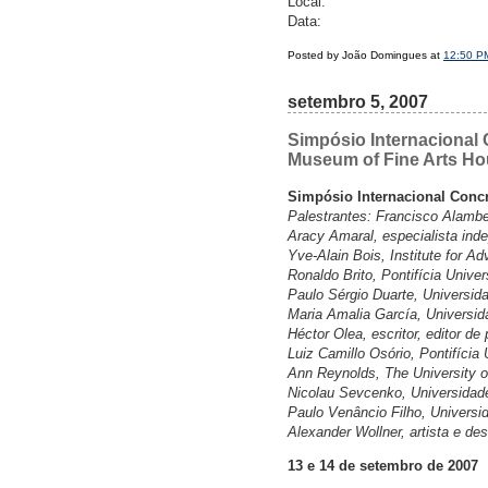
Local:
Data:
Posted by João Domingues at
12:50 P
setembro 5, 2007
Simpósio Internacional
Museum of Fine Arts H
Simpósio Internacional Conc
Palestrantes: Francisco Alambe
Aracy Amaral, especialista ind
Yve-Alain Bois, Institute for A
Ronaldo Brito, Pontifícia Unive
Paulo Sérgio Duarte, Universid
Maria Amalia García, Universid
Héctor Olea, escritor, editor d
Luiz Camillo Osório, Pontifícia
Ann Reynolds, The University o
Nicolau Sevcenko, Universidade
Paulo Venâncio Filho, Universi
Alexander Wollner, artista e de
13 e 14 de setembro de 2007