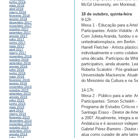
junho 2018
McGil University, em Montreal,
maio 2018
abril 2018
março 2018
18 de outubro, quinta-feira
fevereiro 2018
9-12h
janeiro 2018
dezembro 2017
Mesa 1 - Educação para a Arte
novembro 2017
outubro 2017
Participantes: Antón Vidokle - 
setembro 2017
Com Julieta Aranda, fundou o e-
agosto 2017
julho 2017
unitednationsplaza, em Berlim.
junho 2017
maio 2017
Harrell Fletcher - Artista plást
abril 2017
individualmente e como colabor
março 2017
novembro 2016
uma década. Participou da Whit
outubro 2016
setembro 2016
participativo, ainda atuante, L
agosto 2016
Roberta Scatolini - Pós-gradua
julho 2016
junho 2016
Universidade Mackenzie. Atualm
maio 2016
do Ministério da Cultura e na S
fevereiro 2016
janeiro 2016
novembro 2015
14-17h
outubro 2015
setembro 2015
Mesa 2 - Público para a arte: Ar
agosto 2015
julho 2015
Participantes: Simon Scheikh - 
junho 2015
Programa de Estudos Críticos 
maio 2015
abril 2015
Santiago Eraso - Diretor de Ar
março 2015
a 2007. Atualmente, integra a 
fevereiro 2015
dezembro 2014
Andalucia e é assessor indepen
novembro 2014
outubro 2014
Gabriel Pérez-Barreiro - Doutor
setembro 2014
atua como curador de arte lat
agosto 2014
julho 2014