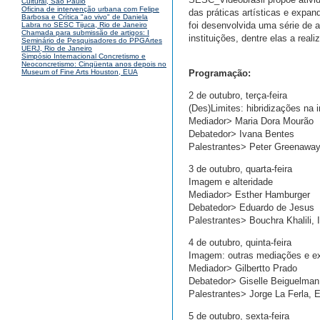
Cultural, São Paulo
Oficina de intervenção urbana com Felipe
das práticas artísticas e expan
Barbosa e Crítica "ao vivo" de Daniela
foi desenvolvida uma série de 
Labra no SESC Tijuca, Rio de Janeiro
Chamada para submissão de artigos: I
instituições, dentre elas a re
Seminário de Pesquisadores do PPGArtes
UERJ, Rio de Janeiro
Simpósio Internacional Concretismo e
Neoconcretismo: Cinqüenta anos depois no
Programação:
Museum of Fine Arts Houston, EUA
2 de outubro, terça-feira
(Des)Limites: hibridizações n
Mediador> Maria Dora Mourão
Debatedor> Ivana Bentes
Palestrantes> Peter Greenaway,
3 de outubro, quarta-feira
Imagem e alteridade
Mediador> Esther Hamburger
Debatedor> Eduardo de Jesus
Palestrantes> Bouchra Khalili, 
4 de outubro, quinta-feira
Imagem: outras mediações e e
Mediador> Gilbertto Prado
Debatedor> Giselle Beiguelman
Palestrantes> Jorge La Ferla, E
5 de outubro, sexta-feira