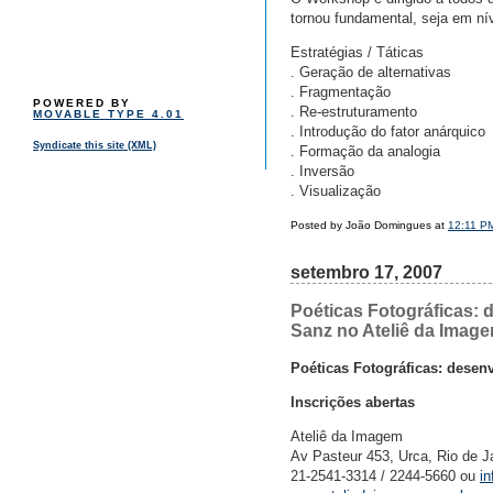
tornou fundamental, seja em nív
Estratégias / Táticas
. Geração de alternativas
. Fragmentação
POWERED BY
. Re-estruturamento
MOVABLE TYPE 4.01
. Introdução do fator anárquico
Syndicate this site (XML)
. Formação da analogia
. Inversão
. Visualização
Posted by João Domingues at
12:11 P
setembro 17, 2007
Poéticas Fotográficas:
Sanz no Ateliê da Image
Poéticas Fotográficas: dese
Inscrições abertas
Ateliê da Imagem
Av Pasteur 453, Urca, Rio de J
21-2541-3314 / 2244-5660 ou
i