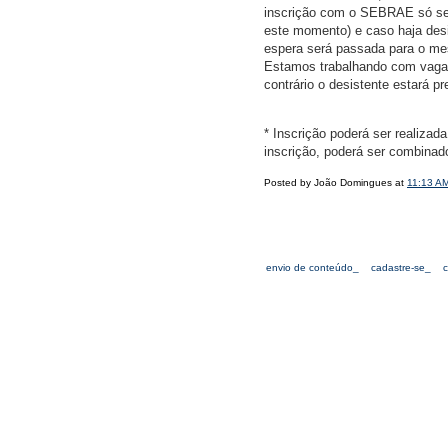
inscrição com o SEBRAE só ser
este momento) e caso haja desis
espera será passada para o mes
Estamos trabalhando com vagas
contrário o desistente estará p
* Inscrição poderá ser realizad
inscrição, poderá ser combinado
Posted by João Domingues at
11:13 A
envio de conteúdo_
cadastre-se_