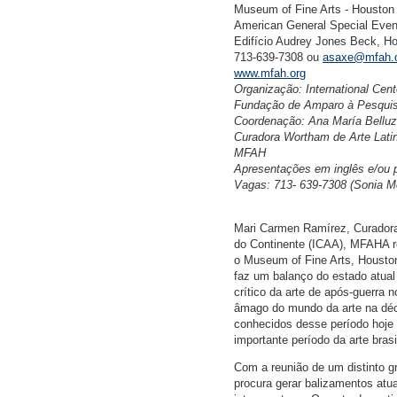
Museum of Fine Arts - Houston
American General Special Eve
Edifício Audrey Jones Beck, H
713-639-7308 ou
asaxe@mfah.
www.mfah.org
Organização: International Cent
Fundação de Amparo à Pesqui
Coordenação: Ana María Bellu
Curadora Wortham de Arte Latin
MFAH
Apresentações em inglês e/ou 
Vagas: 713- 639-7308 (Sonia M
Mari Carmen Ramírez, Curadora 
do Continente (ICAA), MFAHA rec
o Museum of Fine Arts, Housto
faz um balanço do estado atual 
crítico da arte de após-guerra n
âmago do mundo da arte na déc
conhecidos desse período hoje 
importante período da arte bras
Com a reunião de um distinto gr
procura gerar balizamentos atua