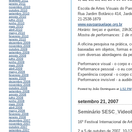
fevereiro 2011
janeiro 2011
novembro 2010
Escola de Artes Visuais do Pa
outubro 2010
Rua Jardim Botânico 414, Jardi
setembro 2010
agosto 2010
21-2538-1879
julho 2010
junho 2010
www.eavparquelage.org.br
maio 2010
Horário: terças e quintas, 19h3
abril 2010
março 2010
Mostra de performances: 1 de
fevereiro 2010
janeiro 2010
dezembro 2009
A oficina pesquisa na prática,
novembro 2009
baseadas em objetos, formas e 
outubro 2009
setembro 2009
com diversas abordagens da pe
agosto 2009
julho 2009
junho 2009
Performance visual - o corpo 
maio 2009
Performance pessoal - o eu co
abril 2009
março 2009
Experiência corporal - o corpo
fevereiro 2009
janeiro 2009
Performance invisível - a audiê
dezembro 2008
novembro 2008
outubro 2008
Posted by João Domingues at
1:52 PM
setembro 2008
agosto 2008
julho 2008
setembro 21, 2007
junho 2008
maio 2008
abril 2008
março 2008
Seminário SESC_Videobr
fevereiro 2008
janeiro 2008
dezembro 2007
16º Festival Internacional de A
novembro 2007
outubro 2007
setembro 2007
2 a 5 de outubro de 2007, 10-1