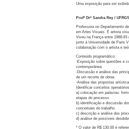
Uma exposição para ser exibid
Profª Drª Sandra Rey / UFRG
Professora no Departamento d
em Artes Visuais. É artista vis
Viveu na França entre 1988-93 
junto à Universidade de Paris
colaboração com o artista e teó
Conteúdo programático:
-Exposição sobre questões e c
contemporânea.
-Discussão e análise das princ
de um recorte de obras.
-Análise das propostas artístic
Identificar conceitos operatóri
a) colocação em palavras: form
etapas do processo
b) identificação e discussão d
conceituais do trabalho.
c) descrição e análise dos pro
d) análise de possíveis desdob
* O valor de R$ 130,00 é refer