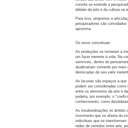
convite se estende a pesquisa
debate da arte e da cultura na a
Para isso, propomos a articula
pesquisadores são convidados a 
aproxima.
Os eixos conceituais
As produções se tornaram a med
um fazer inerente à vida. Na c
sensíveis, dentro do pensament
atualizariam somente por meio
deslocadas de seu valor inerent
As lacunas são espaços a que g
podem ser consideradas como um
entre os elementos da arte e da
poderia, por exemplo, o "coefic
conhecimento, como desdobram
As insubordinações no âmbito 
movimento que se afasta da vid
indivíduos que se transformam 
redes de sentidos entre arte, 