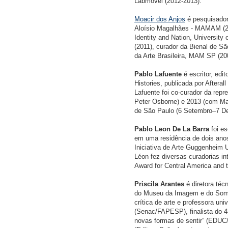
Labmovel (2012-2013).
Moacir dos Anjos
é pesquisador
Aloísio Magalhães - MAMAM (200
Identity and Nation, University
(2011), curador da Bienal de S
da Arte Brasileira, MAM SP (20
Pablo Lafuente
é escritor, edit
Histories, publicada por Aftera
Lafuente foi co-curador da rep
Peter Osborne) e 2013 (com Mar
de São Paulo (6 Setembro–7 D
Pablo Leon De La Barra
foi e
em uma residência de dois ano
Iniciativa de Arte Guggenheim 
Léon fez diversas curadorias in
Award for Central America and 
Priscila Arantes
é diretora téc
do Museu da Imagem e do Som (
crítica de arte e professora uni
(Senac/FAPESP), finalista do 4
novas formas de sentir” (EDUC/