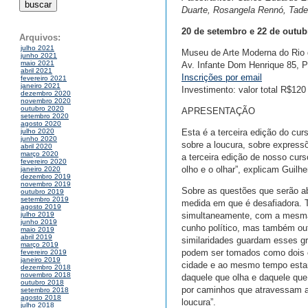
Duarte, Rosangela Rennó, Tade
20 de setembro e 22 de outubro
Arquivos:
julho 2021
Museu de Arte Moderna do Rio 
junho 2021
maio 2021
Av. Infante Dom Henrique 85, P
abril 2021
Inscrições por email
fevereiro 2021
janeiro 2021
Investimento: valor total R$120
dezembro 2020
novembro 2020
outubro 2020
APRESENTAÇÃO
setembro 2020
agosto 2020
Esta é a terceira edição do cu
julho 2020
junho 2020
sobre a loucura, sobre express
abril 2020
março 2020
a terceira edição de nosso curs
fevereiro 2020
olho e o olhar”, explicam Guil
janeiro 2020
dezembro 2019
novembro 2019
Sobre as questões que serão a
outubro 2019
setembro 2019
medida em que é desafiadora. 
agosto 2019
simultaneamente, com a mesma 
julho 2019
junho 2019
cunho político, mas também out
maio 2019
abril 2019
similaridades guardam esses gr
março 2019
podem ser tomados como dois 
fevereiro 2019
janeiro 2019
cidade e ao mesmo tempo estar 
dezembro 2018
novembro 2018
daquele que olha e daquele que 
outubro 2018
por caminhos que atravessam as
setembro 2018
agosto 2018
loucura”.
julho 2018