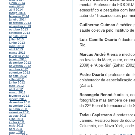
junho 2014
mental. Professor da FIOCRUZ 
maio 2014
etnográfico e pesquisa com ima
abril 2014
março 2014
autor de “Trocando seis por me
fevereiro 2014
janeiro 2014
dezembro 2013
Guilherme Gutman
é médico ps
novembro 2013
outubro 2013
saúde coletiva pelo Instituto de
setembro 2013
agosto 2013
Luiz Camillo Osorio
é doutor 
julho 2013
junho 2013
Rio.
maio 2013
abril 2013
março 2013
Marcus André Vieira
é médico,
fevereiro 2013
na favela da Maré; autor, entre
janeiro 2013
dezembro 2012
2009) e “A paixão” (Zahar, 2001)
novembro 2012
outubro 2012
setembro 2012
Pedro Duarte
é professor de fi
agosto 2012
julho 2012
colaborador da especialização 
junho 2012
(Zahar).
maio 2012
abril 2012
março 2012
Rosangela Rennó
é artista, c
fevereiro 2012
janeiro 2012
fotográfica mas também de seus
dezembro 2011
da 22ª Bienal Internacional de 
novembro 2011
outubro 2011
setembro 2011
Tadeu Capistrano
é professor 
agosto 2011
julho 2011
Janeiro. Realizou tese de dout
junho 2011
Columbia, em Nova York, onde fo
maio 2011
abril 2011
março 2011