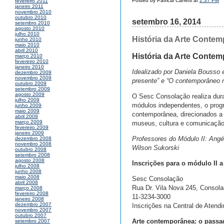
Posted by Patricia Canetti at
2:37 PM
fevereiro 2011
janeiro 2011
novembro 2010
outubro 2010
setembro 16, 2014
setembro 2010
agosto 2010
julho 2010
História da Arte Conte
junho 2010
maio 2010
abril 2010
História da Arte Conte
março 2010
fevereiro 2010
janeiro 2010
Idealizado por Daniela Bousso 
dezembro 2009
novembro 2009
presente” e “O contemporâneo n
outubro 2009
setembro 2009
agosto 2009
O Sesc Consolação realiza dur
julho 2009
módulos independentes, o prog
junho 2009
maio 2009
contemporânea, direcionados a e
abril 2009
março 2009
museus, cultura e comunicação
fevereiro 2009
janeiro 2009
Professores do Módulo II: Angé
dezembro 2008
novembro 2008
Wilson Sukorski
outubro 2008
setembro 2008
agosto 2008
Inscrições para o módulo II a
julho 2008
junho 2008
maio 2008
Sesc Consolação
abril 2008
Rua Dr. Vila Nova 245, Consol
março 2008
fevereiro 2008
11-3234-3000
janeiro 2008
dezembro 2007
Inscrições na Central de Atend
novembro 2007
outubro 2007
Arte contemporânea: o passa
setembro 2007