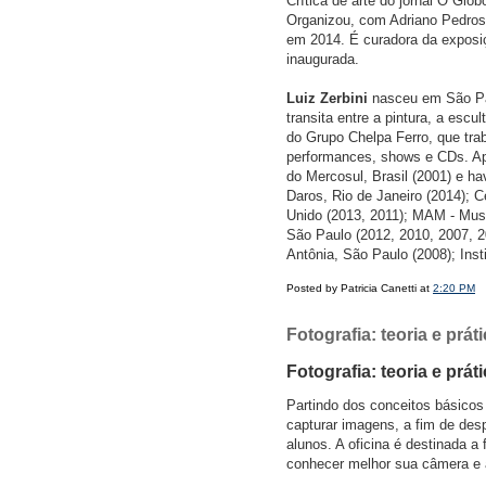
Crítica de arte do jornal O Gl
Organizou, com Adriano Pedrosa
em 2014. É curadora da exposi
inaugurada.
Luiz Zerbini
nasceu em São Paul
transita entre a pintura, a escu
do Grupo Chelpa Ferro, que tra
performances, shows e CDs. Apr
do Mercosul, Brasil (2001) e h
Daros, Rio de Janeiro (2014); 
Unido (2013, 2011); MAM - Museu
São Paulo (2012, 2010, 2007, 20
Antônia, São Paulo (2008); Inst
Posted by Patricia Canetti at
2:20 PM
Fotografia: teoria e pr
Fotografia: teoria e prát
Partindo dos conceitos básicos 
capturar imagens, a fim de desp
alunos. A oficina é destinada a
conhecer melhor sua câmera e a