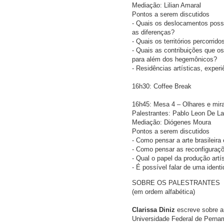
Mediação: Lilian Amaral
Pontos a serem discutidos
- Quais os deslocamentos possív
as diferenças?
- Quais os territórios percorri
- Quais as contribuições que o
para além dos hegemônicos?
- Residências artísticas, exper
16h30: Coffee Break
16h45: Mesa 4 – Olhares e mirada
Palestrantes: Pablo Leon De La
Mediação: Diógenes Moura
Pontos a serem discutidos
- Como pensar a arte brasileira e
- Como pensar as reconfiguraçõ
- Qual o papel da produção artí
- É possível falar de uma ident
SOBRE OS PALESTRANTES
(em ordem alfabética)
Clarissa Diniz
escreve sobre ar
Universidade Federal de Perna