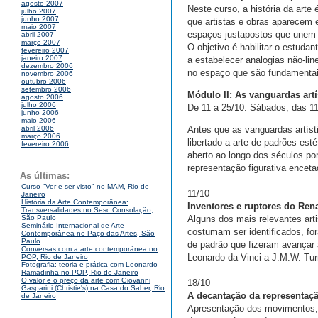
agosto 2007
Neste curso, a história da arte
julho 2007
junho 2007
que artistas e obras aparecem 
maio 2007
espaços justapostos que unem o
abril 2007
março 2007
O objetivo é habilitar o estuda
fevereiro 2007
janeiro 2007
a estabelecer analogias não-lin
dezembro 2006
no espaço que são fundamentais
novembro 2006
outubro 2006
setembro 2006
Módulo II: As vanguardas artí
agosto 2006
julho 2006
De 11 a 25/10. Sábados, das 1
junho 2006
maio 2006
Antes que as vanguardas artíst
abril 2006
março 2006
libertado a arte de padrões est
fevereiro 2006
aberto ao longo dos séculos por
representação figurativa encet
As últimas:
Curso "Ver e ser visto" no MAM, Rio de
11/10
Janeiro
História da Arte Contemporânea:
Inventores e ruptores do Re
Transversalidades no Sesc Consolação,
Alguns dos mais relevantes art
São Paulo
Seminário Internacional de Arte
costumam ser identificados, f
Contemporânea no Paço das Artes, São
Paulo
de padrão que fizeram avançar 
Conversas com a arte contemporânea no
Leonardo da Vinci a J.M.W. Tur
POP, Rio de Janeiro
Fotografia: teoria e prática com Leonardo
Ramadinha no POP, Rio de Janeiro
O valor e o preço da arte com Giovanni
18/10
Gasparini (Christie's) na Casa do Saber, Rio
A decantação da representaçã
de Janeiro
Apresentação dos movimentos, 