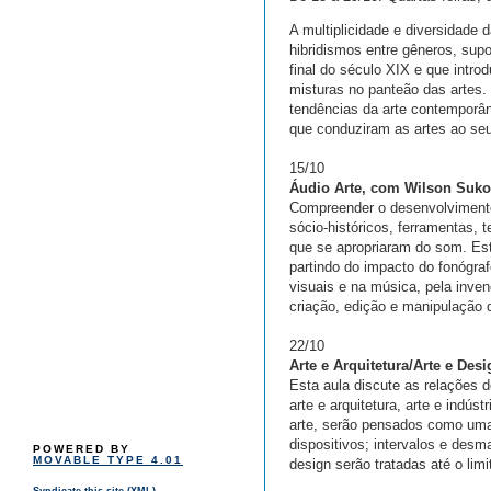
A multiplicidade e diversidade
hibridismos entre gêneros, supo
final do século XIX e que introd
misturas no panteão das artes.
tendências da arte contemporâ
que conduziram as artes ao seu
15/10
Áudio Arte, com Wilson Suko
Compreender o desenvolvimento 
sócio-históricos, ferramentas, 
que se apropriaram do som. Es
partindo do impacto do fonógra
visuais e na música, pela inven
criação, edição e manipulação
22/10
Arte e Arquitetura/Arte e Des
Esta aula discute as relações d
arte e arquitetura, arte e indú
arte, serão pensados como uma
dispositivos; intervalos e de
POWERED BY
MOVABLE TYPE 4.01
design serão tratadas até o limi