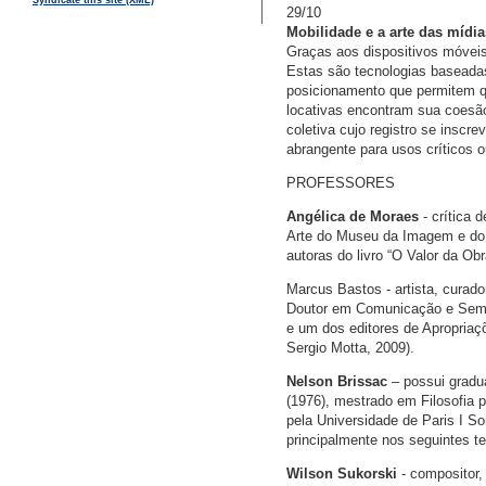
Syndicate this site (XML)
29/10
Mobilidade e a arte das mídi
Graças aos dispositivos móvei
Estas são tecnologias baseadas 
posicionamento que permitem qu
locativas encontram sua coesão
coletiva cujo registro se inscre
abrangente para usos críticos o
PROFESSORES
Angélica de Moraes
- crítica d
Arte do Museu da Imagem e do 
autoras do livro “O Valor da Obr
Marcus Bastos - artista, curad
Doutor em Comunicação e Semió
e um dos editores de Apropriaç
Sergio Motta, 2009).
Nelson Brissac
– possui gradu
(1976), mestrado em Filosofia p
pela Universidade de Paris I S
principalmente nos seguintes t
Wilson Sukorski
- compositor,