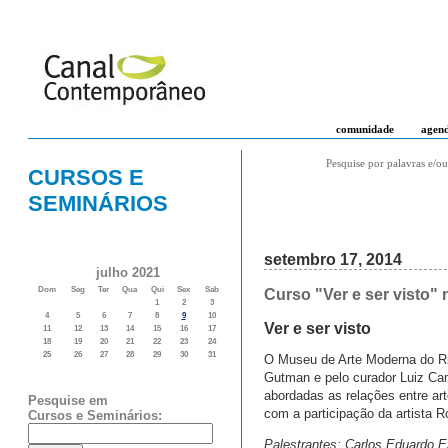
comunidade
agen
Pesquise por palavras e/ou
CURSOS E
SEMINÁRIOS
setembro 17, 2014
julho 2021
Dom
Seg
Ter
Qua
Qui
Sex
Sab
Curso "Ver e ser visto"
1
2
3
4
5
6
7
8
9
10
Ver e ser visto
11
12
13
14
15
16
17
18
19
20
21
22
23
24
25
26
27
28
29
30
31
O Museu de Arte Moderna do Rio 
Gutman e pelo curador Luiz Ca
abordadas as relações entre art
Pesquise em
com a participação da artista R
Cursos e Seminários:
Palestrantes: Carlos Eduardo E