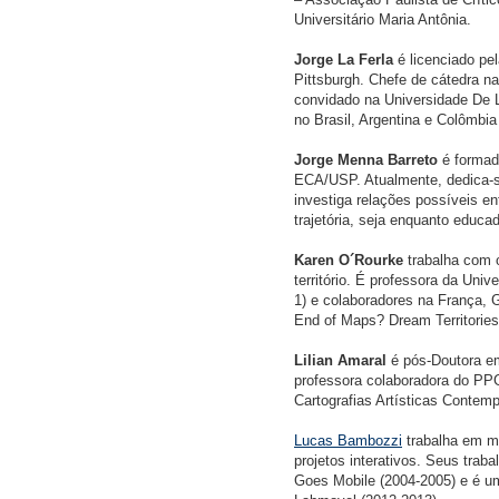
Universitário Maria Antônia.
Jorge La Ferla
é licenciado pe
Pittsburgh. Chefe de cátedra na
convidado na Universidade De L
no Brasil, Argentina e Colômbi
Jorge Menna Barreto
é formad
ECA/USP. Atualmente, dedica-s
investiga relações possíveis en
trajetória, seja enquanto educado
Karen O´Rourke
trabalha com o
território. É professora da Uni
1) e colaboradores na França,
End of Maps? Dream Territories,
Lilian Amaral
é pós-Doutora em
professora colaboradora do P
Cartografias Artísticas Contem
Lucas Bambozzi
trabalha em mí
projetos interativos. Seus trab
Goes Mobile (2004-2005) e é um