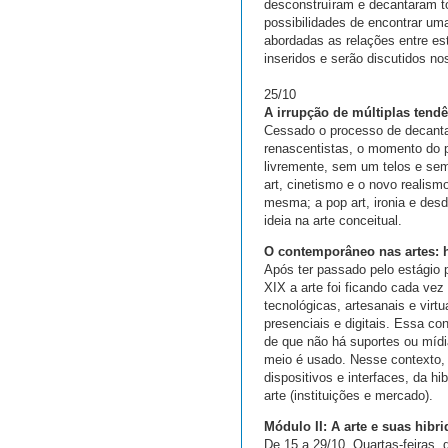
desconstruíram e decantaram t
possibilidades de encontrar um
abordadas as relações entre es
inseridos e serão discutidos n
25/10
A irrupção de múltiplas tend
Cessado o processo de decantaç
renascentistas, o momento do p
livremente, sem um telos e sem
art, cinetismo e o novo realis
mesma; a pop art, ironia e des
ideia na arte conceitual.
O contemporâneo nas artes: h
Após ter passado pelo estágio pr
XIX a arte foi ficando cada ve
tecnológicas, artesanais e virt
presenciais e digitais. Essa c
de que não há suportes ou mídi
meio é usado. Nesse contexto, 
dispositivos e interfaces, da h
arte (instituições e mercado).
Módulo II: A arte e suas hibr
De 15 a 29/10. Quartas-feiras,