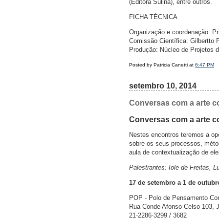
(Editora Sulina), entre outros.
FICHA TÉCNICA
Organização e coordenação: Pri
Comissão Científica: Gilbertto P
Produção: Núcleo de Projetos 
Posted by Patricia Canetti at
6:47 PM
setembro 10, 2014
Conversas com a arte c
Conversas com a arte 
Nestes encontros teremos a opor
sobre os seus processos, métod
aula de contextualização de el
Palestrantes: Iole de Freitas, L
17 de setembro a 1 de outubro
POP - Polo de Pensamento Co
Rua Conde Afonso Celso 103, J
21-2286-3299 / 3682