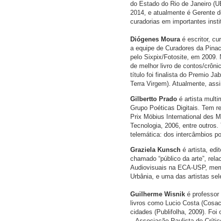
do Estado do Rio de Janeiro (UE
2014, e atualmente é Gerente 
curadorias em importantes insti
Diógenes Moura
é escritor, cu
a equipe de Curadores da Pinac
pelo Sixpix/Fotosite, em 2009.
de melhor livro de contos/crôn
título foi finalista do Premio 
Terra Virgem). Atualmente, ass
Gilbertto Prado
é artista mult
Grupo Poéticas Digitais. Tem re
Prix Möbius International des M
Tecnologia, 2006, entre outros.
telemática: dos intercâmbios pon
Graziela Kunsch
é artista, ed
chamado “público da arte”, rel
Audiovisuais na ECA-USP, membr
Urbânia, e uma das artistas se
Guilherme Wisnik
é professor 
livros como Lucio Costa (Cosac 
cidades (Publifolha, 2009). Fo
– Associação Paulista de Crític