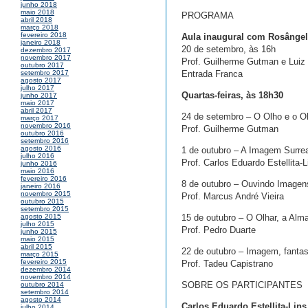
junho 2018
maio 2018
PROGRAMA
abril 2018
março 2018
fevereiro 2018
Aula inaugural com Rosânge
janeiro 2018
20 de setembro, às 16h
dezembro 2017
novembro 2017
Prof. Guilherme Gutman e Luiz 
outubro 2017
Entrada Franca
setembro 2017
agosto 2017
julho 2017
Quartas-feiras, às 18h30
junho 2017
maio 2017
abril 2017
24 de setembro – O Olho e o O
março 2017
novembro 2016
Prof. Guilherme Gutman
outubro 2016
setembro 2016
agosto 2016
1 de outubro – A Imagem Surre
julho 2016
Prof. Carlos Eduardo Estellita-L
junho 2016
maio 2016
fevereiro 2016
8 de outubro – Ouvindo Imagens
janeiro 2016
novembro 2015
Prof. Marcus André Vieira
outubro 2015
setembro 2015
15 de outubro – O Olhar, a Alm
agosto 2015
julho 2015
Prof. Pedro Duarte
junho 2015
maio 2015
abril 2015
22 de outubro – Imagem, fanta
março 2015
fevereiro 2015
Prof. Tadeu Capistrano
dezembro 2014
novembro 2014
SOBRE OS PARTICIPANTES
outubro 2014
setembro 2014
agosto 2014
Carlos Eduardo Estellita-Lins
julho 2014