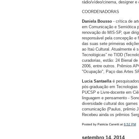
rádio/vídeo/cinema, designer e 
COORDENADORAS
Daniela Bousso
- crítica de a
em Comunicação e Semiótica pe
renovação do MIS-SP, que dirig
responsável pela concepção e f
das suas sete primeiras edições
ao Itaú Cultural. Atualmente é 
Tecnológicas” no TIDD (Tecnolog
curadorias, estão: 24 Bienal de
2006, entre outros. Prêmios AP
"Ocupação", Paço das Artes SP
Lucia Santaella
é pesquisadora
pós-graduação em Tecnologias d
PUCSP e Livre-docente em Ciênc
linguagem e pensamento - Sonor
diversidade cultural dos games 
comunicação (Paulus, prêmio Jab
Recebeu ainda os prêmios Sergi
Posted by Patricia Canetti at
6:52 PM
setembro 14, 2014