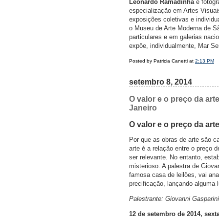
Leonardo Ramadinha
é fotógr
especialização em Artes Visuai
exposições coletivas e individu
o Museu de Arte Moderna de Sã
particulares e em galerias nac
expõe, individualmente, Mar Sem
Posted by Patricia Canetti at
2:13 PM
setembro 8, 2014
O valor e o preço da art
Janeiro
O valor e o preço da art
Por que as obras de arte são c
arte é a relação entre o preço 
ser relevante. No entanto, est
misterioso. A palestra de Giova
famosa casa de leilões, vai anal
precificação, lançando alguma 
Palestrante: Giovanni Gasparini
12 de setembro de 2014, sexta