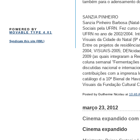
também para o adensamento do p
SANZIA PINHEIRO
Sanzia Pinheiro Barbosa (Natal
Sociais pela UFRN. Fez curso c
POWERED BY
MOVABLE TYPE 4.01
UFRN no ano de 2002/2004. Int
Visuais da Cidade do Natal (9ª
Syndicate this site (XML)
Entre os projetos de residênc
2004; VISUAIS-2005; DENcidad
2009 (as quais integraram a Red
coluna semanal “Fermentações V
discutidas nacional e internaci
contribuições com a imprensa l
catálogo d a 10ª Bienal de Hav
Visuais da Fundação Cultural C
Posted by Guilherme Nicolau at
10:46 
março 23, 2012
Cinema expandido com R
Cinema expandido