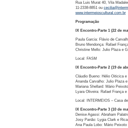
Rua Luis Murat 40, Vila Madale
11-2338-8851 ou
cecilia@interm
www.intermeioscultural.com.br
Programação
IX Encontro-Parte 1 (22 de ma
Paula Garcia: Flávio de Carvalh
Bruno Mendonça: Rafael Franç
Christine Mello: Julio Plaza e G
Local: FASM
IX Encontro-Parte 2 (19 de abr
Cláudio Bueno: Hélio Oiticica e
Ananda Carvalho: Julio Plaza 
Mariana Shellard: Mário Peixo
Lyara Oliveira: Rafael França e
Local: INTERMEIOS – Casa de a
IX Encontro-Parte 3 (10 de ma
Denise Agassi: Abraham Palat
Josy Panão: Lygia Clark e Ric
Ana Paula Lobo: Mário Peixoto 