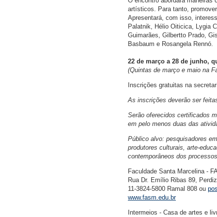
O encontro abordará maneiras co
artísticos. Para tanto, promover
Apresentará, com isso, interes
Palatnik, Hélio Oiticica, Lygia
Guimarães, Gilbertto Prado, Gi
Basbaum e Rosangela Rennó.
22 de março a 28 de junho, qu
(Quintas de março e maio na Fa
Inscrições gratuitas na secret
As inscrições deverão ser feita
Serão oferecidos certificados 
em pelo menos duas das ativid
Público alvo: pesquisadores em a
produtores culturais, arte-educ
contemporâneos dos processos 
Faculdade Santa Marcelina - 
Rua Dr. Emílio Ribas 89, Perdi
11-3824-5800 Ramal 808 ou
po
www.fasm.edu.br
Intermeios - Casa de artes e liv