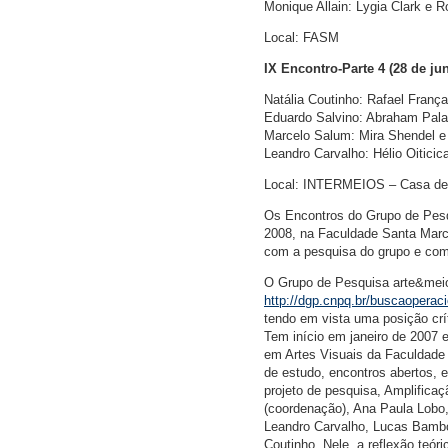
Monique Allain: Lygia Clark e 
Local: FASM
IX Encontro-Parte 4 (28 de ju
Natália Coutinho: Rafael Fran
Eduardo Salvino: Abraham Pala
Marcelo Salum: Mira Shendel 
Leandro Carvalho: Hélio Oiticic
Local: INTERMEIOS – Casa de a
Os Encontros do Grupo de Pes
2008, na Faculdade Santa Marce
com a pesquisa do grupo e com
O Grupo de Pesquisa arte&meio
http://dgp.cnpq.br/buscaopera
tendo em vista uma posição crí
Tem início em janeiro de 2007 e
em Artes Visuais da Faculdade 
de estudo, encontros abertos, ex
projeto de pesquisa, Amplificaç
(coordenação), Ana Paula Lobo
Leandro Carvalho, Lucas Bamboz
Coutinho. Nele, a reflexão teóri