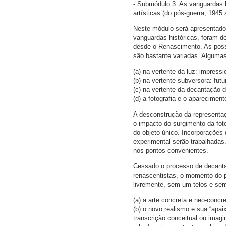
- Submódulo 3: As vanguardas h
artísticas (do pós-guerra, 1945 
Neste módulo será apresentado
vanguardas históricas, foram d
desde o Renascimento. As poss
são bastante variadas. Alguma
(a) na vertente da luz: impress
(b) na vertente subversora: fut
(c) na vertente da decantação 
(d) a fotografia e o aparecimen
A desconstrução da representaç
o impacto do surgimento da fot
do objeto único. Incorporações 
experimental serão trabalhadas
nos pontos convenientes.
Cessado o processo de decantaç
renascentistas, o momento do p
livremente, sem um telos e sem
(a) a arte concreta e neo-concre
(b) o novo realismo e sua “apa
transcrição conceitual ou imagi