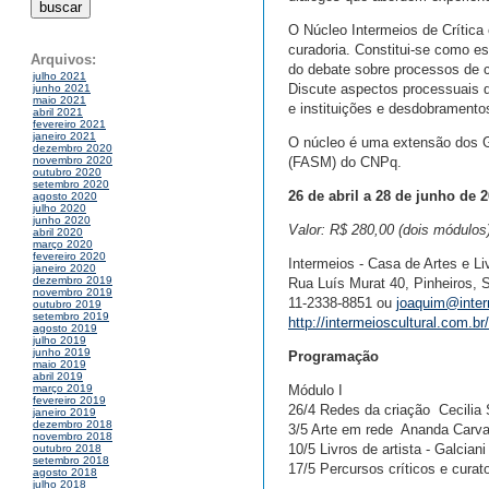
O Núcleo Intermeios de Crítica 
curadoria. Constitui-se como es
Arquivos:
do debate sobre processos de c
julho 2021
Discute aspectos processuais da
junho 2021
maio 2021
e instituições e desdobramentos
abril 2021
fevereiro 2021
janeiro 2021
O núcleo é uma extensão dos 
dezembro 2020
(FASM) do CNPq.
novembro 2020
outubro 2020
setembro 2020
26 de abril a 28 de junho de 2
agosto 2020
julho 2020
junho 2020
Valor: R$ 280,00 (dois módulos
abril 2020
março 2020
fevereiro 2020
Intermeios - Casa de Artes e Li
janeiro 2020
dezembro 2019
Rua Luís Murat 40, Pinheiros, 
novembro 2019
11-2338-8851 ou
joaquim@inter
outubro 2019
setembro 2019
http://intermeioscultural.com.br
agosto 2019
julho 2019
junho 2019
Programação
maio 2019
abril 2019
Módulo I
março 2019
fevereiro 2019
26/4 Redes da criação  Cecilia 
janeiro 2019
dezembro 2018
3/5 Arte em rede  Ananda Carv
novembro 2018
10/5 Livros de artista - Galcian
outubro 2018
setembro 2018
17/5 Percursos críticos e curato
agosto 2018
julho 2018