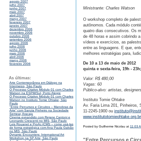
agosto 2007
julho 2007
Ministrante: Charles Watson
junho 2007
maio 2007
abril 2007
O workshop completo de palest
março 2007
fevereiro 2007
autônomos. Cada módulo contém
janeiro 2007
dezembro 2006
quatro dias consecutivos. Os 
novembro 2006
de 48 horas e assim cobrindo a
outubro 2006
setembro 2006
vídeos e exercícios, as palest
agosto 2006
julho 2006
entre as linguagens. E que, en
junho 2006
melhores estratégias para, lud
maio 2006
abril 2006
março 2006
De 10 a 13 de maio de 2012
fevereiro 2006
quinta e sexta-feira, 19h - 2
As últimas:
Valor: R$ 480,00
Arte Contemporânea em Diálogo na
Vagas: 60
Intermeios, São Paulo
Público-alvo: artistas, designe
O Processo Criativo Módulo 01 com Charles
Watson na ESPM/Sul, Porto Alegre
O Processo Criativo Módulo 01 com Charles
Instituto Tomie Ohtake
Watson no Instituto Tomie Ohtake, São
Paulo
Av. Faria Lima 201, Pinheiros,
"Entre Percursos e Circuitos – Manobras da
11-2245-1900 ou
instituto@inst
Arte” com Sanzia Pinheiro na Sociedade
Semear, Aracaju
www.institutotomieohtake.org.br
Cinema expandido com Rejane Cantoni e
Leonardo Crescenti no MIS, São Paulo
Leis Rouanet e ProAc-ICMS – como usá-las
Posted by Guilherme Nicolau at
11:03 
de forma estratégica com Ana Paula Galvão
no MIS, São Paulo
Dynamic Encounters: International Art
Workshop na SP Arte, São Paulo
"Entre Percursos e Circ