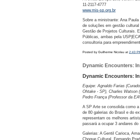
11-2117-4777
www.mis-sp.org.br
Sobre a ministrante: Ana Paul
de soluções em gestão cultural
Gestão de Projetos Culturais. 
Públicas, ambas pela USP|ECA, 
consultoria para empreendimen
Posted by Guilherme Nicolau at
2:43 P
Dynamic Encounters: Int
Dynamic Encounters: In
Equipe: Agnaldo Farias (Curado
Ohtake - SP), Charles Watson 
Pedro França (Professor da EA
A SP Arte se consolida como a m
de 80 galerias do Brasil e do e
representam os melhores artista
passará a ocupar 3 andares do 
Galerias: A Gentil Carioca, Ama
Choque Cultural, Fernando Pradi