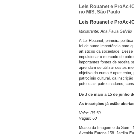
Leis Rouanet e ProAc-I
no MIS, São Paulo
Leis Rouanet e ProAc-I
Ministrante: Ana Paula Galvão
A Lei Rouanet, primeira política
foi de suma importância para q
artísticos da sociedade. Desse d
impulsionar o mercado de patro
importantes fontes de receita p
aprendam se utilizar destes m
objetivo do curso é apresentar
patrocínio cultural, da inscriç
potenciais patrocinadores, cons
De 3 de maio a 15 de junho de 
As inscrições já estão aberta
Valor: R$ 50
Vagas: 60
Museu da Imagem e do Som - M
Avenida Europa 158, Jardim Eu