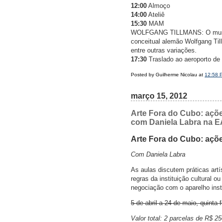
12:00
Almoço
14:00
Ateliê
15:30
MAM
WOLFGANG TILLMANS: O museu ex
conceitual alemão Wolfgang Til
entre outras variações.
17:30
Traslado ao aeroporto d
Posted by Guilherme Nicolau at
12:58 
março 15, 2012
Arte Fora do Cubo: açõe
com Daniela Labra na E
Arte Fora do Cubo: açõe
Com Daniela Labra
As aulas discutem práticas art
regras da instituição cultural o
negociação com o aparelho insti
5 de abril a 24 de maio, quinta-
Valor total: 2 parcelas de R$ 2