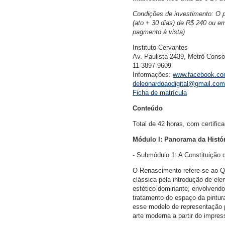
Condições de investimento: O 
(ato + 30 dias) de R$ 240 ou e
pagmento à vista)
Instituto Cervantes
Av. Paulista 2439, Metrô Cons
11-3897-9609
Informações:
www.facebook.co
deleonardoaodigital@gmail.com
Ficha de matrícula
Conteúdo
Total de 42 horas, com certifica
Módulo I: Panorama da Histór
- Submódulo 1: A Constituição 
O Renascimento refere-se ao Qua
clássica pela introdução de el
estético dominante, envolvendo
tratamento do espaço da pintura
esse modelo de representação 
arte moderna a partir do impre