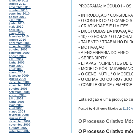
fevereiro 2011
janeiro 2011
PROGRAMA: MÓDULO I - O
novembro 2010
outubro 2010
setembro 2010
• INTRODUÇÃO / CONSIDERA
agosto 2010
• O CONTEXTO / O CAMPO 
julho 2010
junho 2010
• CRIATIVIDADE E LIMITES
maio 2010
abril 2010
• DICOTOMIAS DA INOVAÇÃ
março 2010
• 10,000 HORAS / O LABORA
fevereiro 2010
janeiro 2010
• TALENTO / TRABALHO DUR
dezembro 2009
novembro 2009
• MOTIVAÇÃO
outubro 2009
• A ENGENHARIA DO ERRO
setembro 2009
agosto 2009
• SERENDIPITY
julho 2009
junho 2009
• ETAPAS INCIPIENTES DE 
maio 2009
• MODELO PÓS-DARWINIAN
abril 2009
março 2009
• O GENE INÚTIL / O MODE
fevereiro 2009
• O OLHAR DO OUTRO / BO
janeiro 2009
dezembro 2008
• COMPLEXIDADE / EMERG
novembro 2008
outubro 2008
setembro 2008
agosto 2008
julho 2008
Esta edição é uma produção cul
junho 2008
maio 2008
abril 2008
Posted by Guilherme Nicolau at
11:16 
março 2008
fevereiro 2008
janeiro 2008
O Processo Criativo Mód
dezembro 2007
novembro 2007
outubro 2007
O Processo Criativo mód
setembro 2007