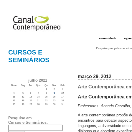
comunidade
agen
Pesquise por palavras e/ou
CURSOS E
SEMINÁRIOS
março 29, 2012
julho 2021
Dom
Seg
Ter
Qua
Qui
Sex
Sab
Arte Contemporânea em 
1
2
3
4
5
6
7
8
9
10
Arte Contemporânea em 
11
12
13
14
15
16
17
18
19
20
21
22
23
24
25
26
27
28
29
30
31
Professores: Ananda Carvalho, C
A arte contemporânea propõe de
Pesquise em
encontros para debater aspecto
Cursos e Seminários:
linguagens, a diversidade de in
diálogos que abordem experiência