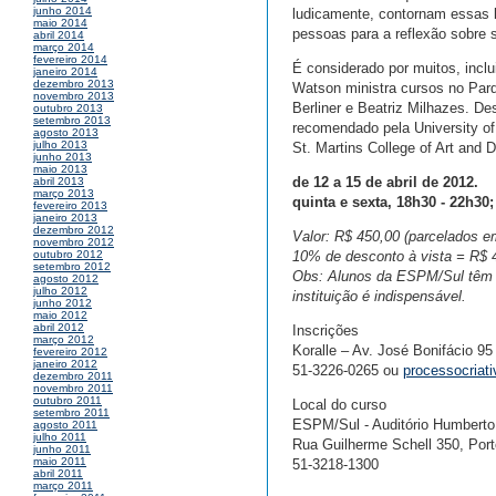
junho 2014
ludicamente, contornam essas l
maio 2014
pessoas para a reflexão sobre 
abril 2014
março 2014
fevereiro 2014
É considerado por muitos, inclui
janeiro 2014
dezembro 2013
Watson ministra cursos no Parq
novembro 2013
Berliner e Beatriz Milhazes. De
outubro 2013
setembro 2013
recomendado pela University of
agosto 2013
julho 2013
St. Martins College of Art and 
junho 2013
maio 2013
de 12 a 15 de abril de 2012.
abril 2013
março 2013
quinta e sexta, 18h30 - 22h3
fevereiro 2013
janeiro 2013
dezembro 2012
Valor: R$ 450,00 (parcelados e
novembro 2012
10% de desconto à vista = R$ 
outubro 2012
setembro 2012
Obs: Alunos da ESPM/Sul têm d
agosto 2012
julho 2012
instituição é indispensável.
junho 2012
maio 2012
abril 2012
Inscrições
março 2012
Koralle – Av. José Bonifácio 95 
fevereiro 2012
janeiro 2012
51-3226-0265 ou
processocria
dezembro 2011
novembro 2011
outubro 2011
Local do curso
setembro 2011
ESPM/Sul - Auditório Humbert
agosto 2011
julho 2011
Rua Guilherme Schell 350, Port
junho 2011
maio 2011
51-3218-1300
abril 2011
março 2011