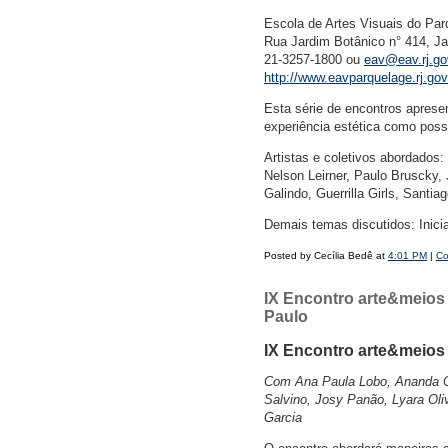
Escola de Artes Visuais do Pa
Rua Jardim Botânico n° 414, Ja
21-3257-1800 ou
eav@eav.rj.go
http://www.eavparquelage.rj.gov
Esta série de encontros apresen
experiência estética como possi
Artistas e coletivos abordados
Nelson Leirner, Paulo Bruscky
Galindo, Guerrilla Girls, Santia
Demais temas discutidos: Inicia
Posted by Cecília Bedê at
4:01 PM
|
Co
IX Encontro arte&meios 
Paulo
IX Encontro arte&meios 
Com Ana Paula Lobo, Ananda Ca
Salvino, Josy Panão, Lyara Oliv
Garcia