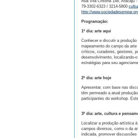
Rua Vila Cristina 148, Aracaju -
79-3302-6323 / 3214-5800
cult
http://www.sociedadesemear.org
Programação:
1º dia: arte aqui
Conhecer e discutir a produção 
mapeamento do campo da arte da
críticos, curadores, gestores, 
desenvolvimento, localizando-o 
estratégias para seu agenciame
2º dia: arte hoje
Apresentar, com base nas discu
têm permeado a atual produção 
participantes do workshop. Est
3º dia: arte, cultura e pensam
Localizar a produção artística 
campos diversos, como o da arte,
indicada, promover discussões 