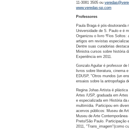
11-3081 3505 ou
veredas@vere
www.veredas-sp.com
Professores
Paula Braga é pós-doutoranda n
Universidade de S. Paulo e é me
Organizou o livro ³Fios Soltos: 
artigos em revistas especializa
Dentre suas curadorias destacam
Ministra cursos sobre história 
Experiência em 2011.
Gonzalo Aguilar é professor de l
livros sobre literatura, cinema 
EDUSP, "Otros mundos (un ensay
ensaios sobre la antropofagia 
Regina Johas Artista é plástic
Artes /USP, graduada em Artes
e especializada em História da 
multimídia. Participou em dive
acervos públicos: Museu de Ar
Museu de Arte Contemporânea d
Preto/São Paulo. Participação 
2011, "Trans_imagem"(como cur