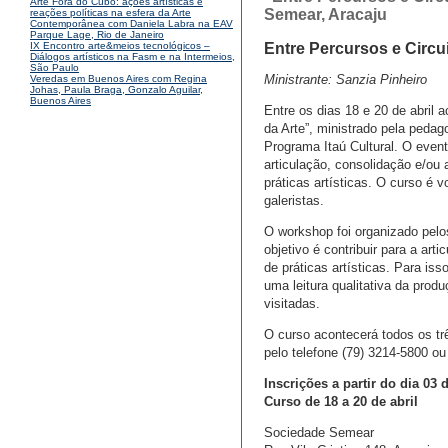
Arte Fora do Cubo: ações artísticas e
Semear, Aracaju
reações políticas na esfera da Arte
Contemporânea com Daniela Labra na EAV
Parque Lage, Rio de Janeiro
Entre Percursos e Circu
IX Encontro arte&meios tecnológicos –
Diálogos artísticos na Fasm e na Intermeios,
São Paulo
Ministrante: Sanzia Pinheiro
Veredas em Buenos Aires com Regina
Johas, Paula Braga, Gonzalo Aguilar,
Buenos Aires
Entre os dias 18 e 20 de abril
da Arte”, ministrado pela peda
Programa Itaú Cultural. O even
articulação, consolidação e/ou 
práticas artísticas. O curso é v
galeristas.
O workshop foi organizado pelo
objetivo é contribuir para a art
de práticas artísticas. Para is
uma leitura qualitativa da prod
visitadas.
O curso acontecerá todos os trê
pelo telefone (79) 3214-5800 o
Inscrições a partir do dia 03 d
Curso de 18 a 20 de abril
Sociedade Semear