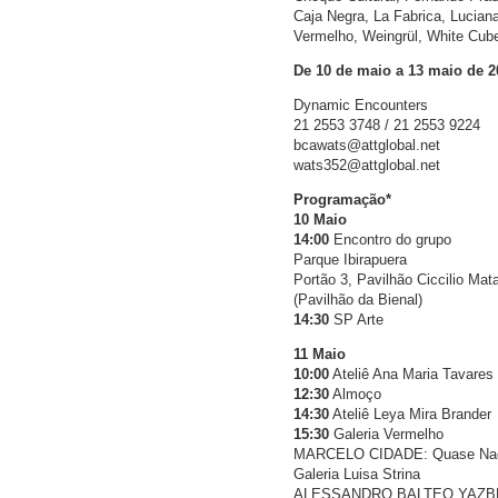
Caja Negra, La Fabrica, Luciana 
Vermelho, Weingrül, White Cube
De 10 de maio a 13 maio de 2
Dynamic Encounters
21 2553 3748 / 21 2553 9224
bcawats@attglobal.net
wats352@attglobal.net
Programação*
10 Maio
14:00
Encontro do grupo
Parque Ibirapuera
Portão 3, Pavilhão Ciccilio Mat
(Pavilhão da Bienal)
14:30
SP Arte
11 Maio
10:00
Ateliê Ana Maria Tavares
12:30
Almoço
14:30
Ateliê Leya Mira Brander
15:30
Galeria Vermelho
MARCELO CIDADE: Quase Na
Galeria Luisa Strina
ALESSANDRO BALTEO YAZBE