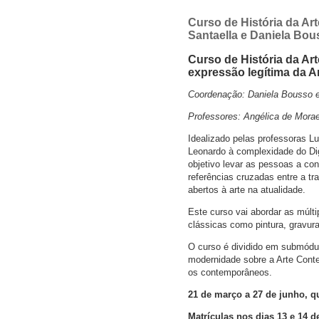
Curso de História da A
Santaella e Daniela Bou
Curso de História da Ar
expressão legítima da 
Coordenação: Daniela Bousso e
Professores: Angélica de Morae
Idealizado pelas professoras L
Leonardo à complexidade do Dig
objetivo levar as pessoas a co
referências cruzadas entre a t
abertos à arte na atualidade.
Este curso vai abordar as múlt
clássicas como pintura, gravura
O curso é dividido em submódu
modernidade sobre a Arte Cont
os contemporâneos.
21 de março a 27 de junho, qu
Matrículas nos dias 13 e 14 d