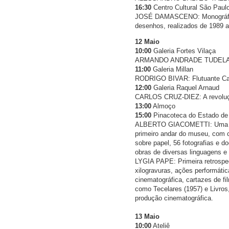
16:30
Centro Cultural São Paul
JOSÉ DAMASCENO: Monográficas (
desenhos, realizados de 1989 a
12 Maio
10:00
Galeria Fortes Vilaça
ARMANDO ANDRADE TUDEL
11:00
Galeria Millan
RODRIGO BIVAR: Flutuante Ca
12:00
Galeria Raquel Arnaud
CARLOS CRUZ-DIEZ: A revolução
13:00
Almoço
15:00
Pinacoteca do Estado de
ALBERTO GIACOMETTI: Uma grand
primeiro andar do museu, com c
sobre papel, 56 fotografias e 
obras de diversas linguagens e
LYGIA PAPE: Primeira retrospec
xilogravuras, ações performátic
cinematográfica, cartazes de 
como Tecelares (1957) e Livros
produção cinematográfica.
13 Maio
10:00
Ateliê