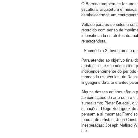
O Barroco também se faz prese
escultura, arquitetura e músic
estabelecermos um contrapont
Voltado para os sentidos e cen
retorcido com senso de movimen
intensificando os efeitos dramá
renascentista.
- Submódulo 2: Inventores e r
Para atender ao objetivo final 
artistas - este submódulo tem p
independentemente do período e
marcando os séculos, da Renas
linguagens da arte e antecipara
Alguns desses artistas são: o 
aproximações da arte com a ciê
surrealismo; Pieter Bruegel, o
situações; Diego Rodríguez de 
pensam a si mesmas; Francisco 
futuras de artistas; John Const
inesperadas; Joseph Mallord Wi
etc.