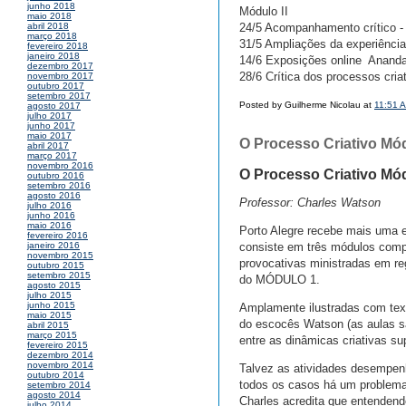
junho 2018
Módulo II
maio 2018
24/5 Acompanhamento crítico -
abril 2018
março 2018
31/5 Ampliações da experiência 
fevereiro 2018
janeiro 2018
14/6 Exposições online  Anand
dezembro 2017
28/6 Crítica dos processos criat
novembro 2017
outubro 2017
setembro 2017
Posted by Guilherme Nicolau at
11:51 
agosto 2017
julho 2017
junho 2017
maio 2017
O Processo Criativo Mó
abril 2017
março 2017
novembro 2016
O Processo Criativo Mó
outubro 2016
setembro 2016
agosto 2016
Professor: Charles Watson
julho 2016
junho 2016
maio 2016
Porto Alegre recebe mais uma
fevereiro 2016
consiste em três módulos com
janeiro 2016
novembro 2015
provocativas ministradas em re
outubro 2015
setembro 2015
do MÓDULO 1.
agosto 2015
julho 2015
junho 2015
Amplamente ilustradas com text
maio 2015
do escocês Watson (as aulas s
abril 2015
março 2015
entre as dinâmicas criativas su
fevereiro 2015
dezembro 2014
novembro 2014
Talvez as atividades desempenh
outubro 2014
todos os casos há um problema,
setembro 2014
agosto 2014
Charles acredita que entendend
julho 2014