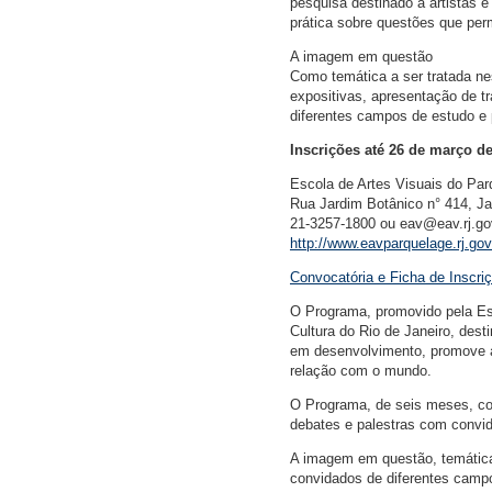
pesquisa destinado a artistas e
prática sobre questões que pe
A imagem em questão
Como temática a ser tratada ne
expositivas, apresentação de tr
diferentes campos de estudo e
Inscrições até 26 de março d
Escola de Artes Visuais do Pa
Rua Jardim Botânico n° 414, Ja
21-3257-1800 ou eav@eav.rj.go
http://www.eavparquelage.rj.gov
Convocatória e Ficha de Inscri
O Programa, promovido pela Es
Cultura do Rio de Janeiro, dest
em desenvolvimento, promove a r
relação com o mundo.
O Programa, de seis meses, cons
debates e palestras com convi
A imagem em questão, temática 
convidados de diferentes camp