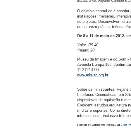
Ministrante: Rejane Cantoni e 
O objetivo central do é abordar
instalações imersivas, interativ
de projetos. Desenvolver no alu
de natureza prática, teórica e/
De 8 a 11 de maio de 2012. ter
Valor: R$ 40
Vagas: 20
Museu da Imagem e do Som - MI
Avenida Europa 158, Jardim Eu
11-2117-4777
www.mis-sp.org.br
Sobre os ministrantes: Rejane
Interfaces Cinemáticas, em Sã
dispositivos de aquisição e m
Crescenti estudou arquitetura 
mídias e suportes. Como direto
internacionais, inclusive três 
Posted by Guilherme Nicolau at
2:59 P