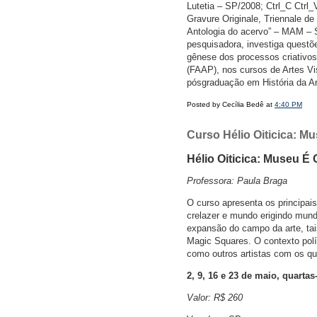
Lutetia – SP/2008; Ctrl_C Ctr
Gravure Originale, Triennale 
Antologia do acervo” – MAM – S
pesquisadora, investiga questõ
gênese dos processos criativo
(FAAP), nos cursos de Artes Vi
pósgraduação em História da A
Posted by Cecília Bedê at
4:40 PM
Curso Hélio Oiticica: 
Hélio Oiticica: Museu É
Professora: Paula Braga
O curso apresenta os principai
crelazer e mundo erigindo mund
expansão do campo da arte, tai
Magic Squares. O contexto polí
como outros artistas com os qua
2, 9, 16 e 23 de maio, quartas-
Valor: R$ 260