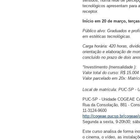
sentidos, numa rede de percepçõ
tecnológicos apresentam para a
receptor.
Início em 20 de março, terças
Público alvo: Graduados e prof
em estéticas tecnológicas.
Carga horária: 420 horas, divid
orientação e elaboração de mon
concluído no prazo de dois an
*Investimento (mensalidade ):
Valor total do curso: R$ 15.004
Valor parcelado em 20x: Matríc
Local de matrícula: PUC-SP 
PUC-SP - Unidade COGEAE Co
Rua da Consolação, 881 - Cons
11-3124-9600
http://cogeae.pucsp.br/cogeae/
Segunda a sexta, 9-20h30; sáb
Este curso analisa de forma ino
o cinema, o vídeo, as instalaçõe