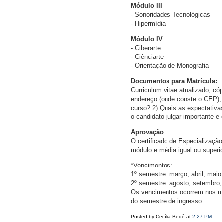
Módulo III
- Sonoridades Tecnológicas
- Hipermídia
Módulo IV
- Ciberarte
- Ciênciarte
- Orientação de Monografia
Documentos para Matrícula:
Curriculum vitae atualizado, c
endereço (onde conste o CEP), 
curso? 2) Quais as expectativa
o candidato julgar importante e 
Aprovação
O certificado de Especializaçã
módulo e média igual ou superio
*Vencimentos:
1º semestre: março, abril, maio,
2º semestre: agosto, setembro
Os vencimentos ocorrem nos me
do semestre de ingresso.
Posted by Cecília Bedê at
2:27 PM