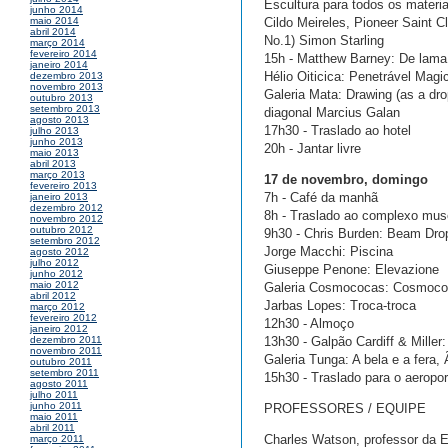
Escultura para todos os materi
junho 2014
Cildo Meireles, Pioneer Saint 
maio 2014
abril 2014
No.1) Simon Starling
março 2014
fevereiro 2014
15h - Matthew Barney: De lama
janeiro 2014
Hélio Oiticica: Penetrável Magi
dezembro 2013
novembro 2013
Galeria Mata: Drawing (as a d
outubro 2013
setembro 2013
diagonal Marcius Galan
agosto 2013
17h30 - Traslado ao hotel
julho 2013
junho 2013
20h - Jantar livre
maio 2013
abril 2013
março 2013
17 de novembro, domingo
fevereiro 2013
7h - Café da manhã
janeiro 2013
dezembro 2012
8h - Traslado ao complexo mus
novembro 2012
outubro 2012
9h30 - Chris Burden: Beam Dro
setembro 2012
Jorge Macchi: Piscina
agosto 2012
julho 2012
Giuseppe Penone: Elevazione
junho 2012
maio 2012
Galeria Cosmococas: Cosmoco
abril 2012
Jarbas Lopes: Troca-troca
março 2012
fevereiro 2012
12h30 - Almoço
janeiro 2012
13h30 - Galpão Cardiff & Miller
dezembro 2011
novembro 2011
Galeria Tunga: A bela e a fera,
outubro 2011
setembro 2011
15h30 - Traslado para o aeropor
agosto 2011
julho 2011
junho 2011
PROFESSORES / EQUIPE
maio 2011
abril 2011
Charles Watson, professor da E
março 2011