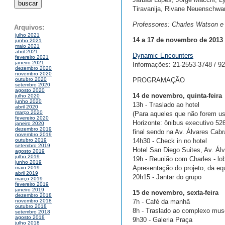
Tiravanija, Rivane Neuenschwan
Professores: Charles Watson e
Arquivos:
julho 2021
14 a 17 de novembro de 2013
junho 2021
maio 2021
abril 2021
Dynamic Encounters
fevereiro 2021
janeiro 2021
Informações: 21-2553-3748 / 9
dezembro 2020
novembro 2020
PROGRAMAÇÃO
outubro 2020
setembro 2020
agosto 2020
14 de novembro, quinta-feira
julho 2020
junho 2020
13h - Traslado ao hotel
abril 2020
março 2020
(Para aqueles que não forem us
fevereiro 2020
Horizonte: ônibus executivo 52
janeiro 2020
dezembro 2019
final sendo na Av. Álvares Cabr
novembro 2019
14h30 - Check in no hotel
outubro 2019
setembro 2019
Hotel San Diego Suites, Av. Ál
agosto 2019
julho 2019
19h - Reunião com Charles - lo
junho 2019
Apresentação do projeto, da eq
maio 2019
abril 2019
20h15 - Jantar do grupo
março 2019
fevereiro 2019
janeiro 2019
15 de novembro, sexta-feira
dezembro 2018
7h - Café da manhã
novembro 2018
outubro 2018
8h - Traslado ao complexo mus
setembro 2018
agosto 2018
9h30 - Galeria Praça
julho 2018