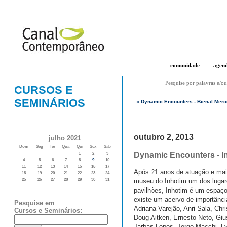
comunidade
agen
Pesquise por palavras e/ou
CURSOS E
SEMINÁRIOS
« Dynamic Encounters - Bienal Merc
outubro 2, 2013
julho 2021
Dom
Seg
Ter
Qua
Qui
Sex
Sab
Dynamic Encounters - I
1
2
3
4
5
6
7
8
9
10
11
12
13
14
15
16
17
Após 21 anos de atuação e mais
18
19
20
21
22
23
24
museu do Inhotim um dos lugar
25
26
27
28
29
30
31
pavilhões, Inhotim é um espaç
existe um acervo de importânci
Pesquise em
Adriana Varejão, Anri Sala, Ch
Cursos e Seminários:
Doug Aitken, Ernesto Neto, Gius
Jarbas Lopes, Jorge Macchi, Lygi