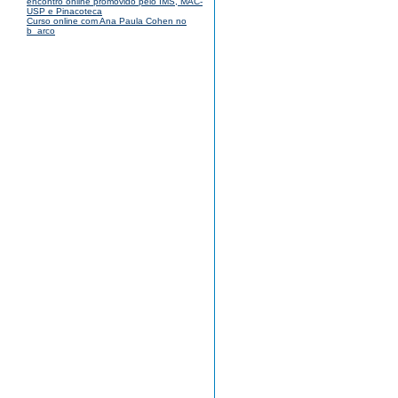
encontro online promovido pelo IMS, MAC-
USP e Pinacoteca
Curso online com Ana Paula Cohen no
b_arco