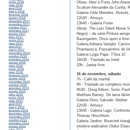
Obras: Abre a Porta John Ahearn
junho 2018
maio 2018
Sculture Alexandre da Cunha, R
abril 2018
março 2018
Galeria Cildo Meireles: Através,
fevereiro 2018
12h30 - Almoço
janeiro 2018
dezembro 2017
13h45 - Galeria Fonte
novembro 2017
outubro 2017
Obras: The Last Silent Movie Su
setembro 2017
Negro) – da série Pintura aerop
agosto 2017
julho 2017
Baumgarten, Once upon a time
junho 2017
Galeria Adriana Varejão: Carní
maio 2017
abril 2017
Phantastica, Passarinhos de In
março 2017
novembro 2016
Galeria Lygia Pape: TTeia 1C
outubro 2016
16h30 - Traslado ao hotel
setembro 2016
agosto 2016
20h - Jantar livre
julho 2016
junho 2016
maio 2016
16 de novembro, sábado
fevereiro 2016
7h - Café da manhã
janeiro 2016
novembro 2015
8h - Traslado ao complexo mus
outubro 2015
setembro 2015
9h30 - Doug Aitken: Sonic Pavi
agosto 2015
Matthew Barney: De lama lâmi
julho 2015
junho 2015
Galeria Doris Salcedo: Neither
maio 2015
abril 2015
12h30 - Almoço
março 2015
13h45 - Galeria Lago: Confront
fevereiro 2015
dezembro 2014
Thomas Hirschhorn
novembro 2014
outubro 2014
Galeria Jardins: Bisected tria
setembro 2014
intuitive realization Olafur Elia
agosto 2014
julho 2014