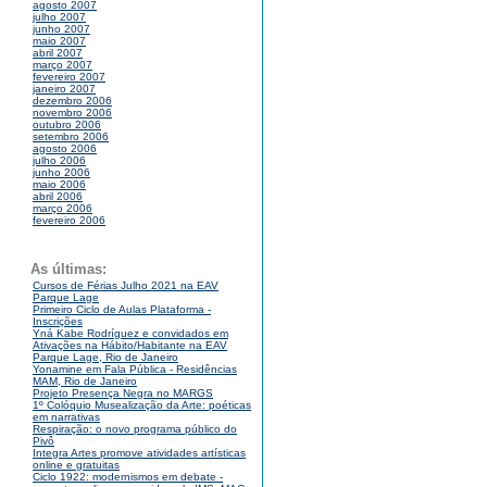
agosto 2007
julho 2007
junho 2007
maio 2007
abril 2007
março 2007
fevereiro 2007
janeiro 2007
dezembro 2006
novembro 2006
outubro 2006
setembro 2006
agosto 2006
julho 2006
junho 2006
maio 2006
abril 2006
março 2006
fevereiro 2006
As últimas:
Cursos de Férias Julho 2021 na EAV
Parque Lage
Primeiro Ciclo de Aulas Plataforma -
Inscrições
Yná Kabe Rodríguez e convidados em
Ativações na Hábito/Habitante na EAV
Parque Lage, Rio de Janeiro
Yonamine em Fala Pública - Residências
MAM, Rio de Janeiro
Projeto Presença Negra no MARGS
1º Colóquio Musealização da Arte: poéticas
em narrativas
Respiração: o novo programa público do
Pivô
Integra Artes promove atividades artísticas
online e gratuitas
Ciclo 1922: modernismos em debate -