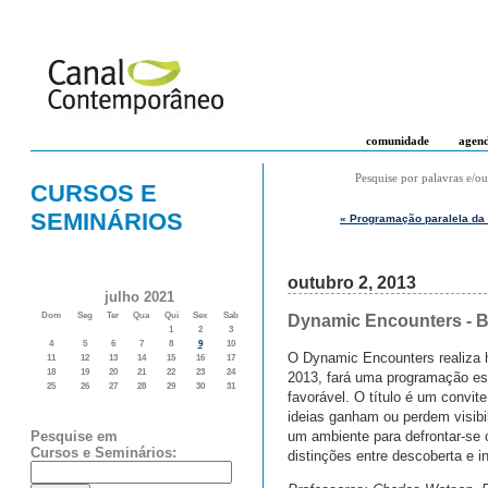
comunidade
agen
Pesquise por palavras e/ou
CURSOS E
SEMINÁRIOS
« Programação paralela da 
outubro 2, 2013
julho 2021
Dom
Seg
Ter
Qua
Qui
Sex
Sab
Dynamic Encounters - B
1
2
3
4
5
6
7
8
9
10
O Dynamic Encounters realiza 
11
12
13
14
15
16
17
18
19
20
21
22
23
24
2013, fará uma programação esp
25
26
27
28
29
30
31
favorável. O título é um convit
ideias ganham ou perdem visib
um ambiente para defrontar-se
Pesquise em
Cursos e Seminários:
distinções entre descoberta e i