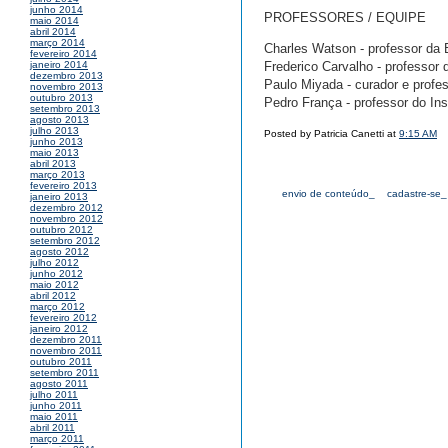
junho 2014
PROFESSORES / EQUIPE
maio 2014
abril 2014
março 2014
Charles Watson - professor da 
fevereiro 2014
Frederico Carvalho - professor
janeiro 2014
dezembro 2013
Paulo Miyada - curador e profe
novembro 2013
outubro 2013
Pedro França - professor do I
setembro 2013
agosto 2013
julho 2013
Posted by Patricia Canetti at
9:15 AM
junho 2013
maio 2013
abril 2013
março 2013
fevereiro 2013
envio de conteúdo_
cadastre-se_
janeiro 2013
dezembro 2012
novembro 2012
outubro 2012
setembro 2012
agosto 2012
julho 2012
junho 2012
maio 2012
abril 2012
março 2012
fevereiro 2012
janeiro 2012
dezembro 2011
novembro 2011
outubro 2011
setembro 2011
agosto 2011
julho 2011
junho 2011
maio 2011
abril 2011
março 2011