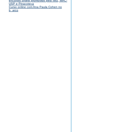
encontro online promovido pelo IMS, MAC-
USP e Pinacoteca
Curso online com Ana Paula Cohen no
b_arco