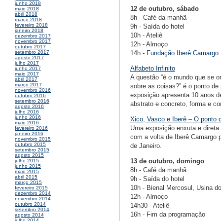
junho 2018
12 de outubro, sábado
maio 2018
abril 2018
8h - Café da manhã
março 2018
fevereiro 2018
9h - Saída do hotel
janeiro 2018
10h - Ateliê
dezembro 2017
novembro 2017
12h - Almoço
outubro 2017
14h -
Fundação Iberê Camargo
:
setembro 2017
agosto 2017
julho 2017
Alfabeto Infinito
junho 2017
maio 2017
A questão “é o mundo que se o
abril 2017
março 2017
sobre as coisas?” é o ponto de 
novembro 2016
exposição apresenta 10 anos de 
outubro 2016
setembro 2016
abstrato e concreto, forma e c
agosto 2016
julho 2016
junho 2016
Xico, Vasco e Iberê – O ponto 
maio 2016
Uma exposição enxuta e direta 
fevereiro 2016
janeiro 2016
com a volta de Iberê Camargo 
novembro 2015
outubro 2015
de Janeiro.
setembro 2015
agosto 2015
13 de outubro, domingo
julho 2015
junho 2015
8h - Café da manhã
maio 2015
abril 2015
9h - Saída do hotel
março 2015
10h - Bienal Mercosul, Usina 
fevereiro 2015
dezembro 2014
12h - Almoço
novembro 2014
outubro 2014
14h30 - Ateliê
setembro 2014
16h - Fim da programação
agosto 2014
julho 2014