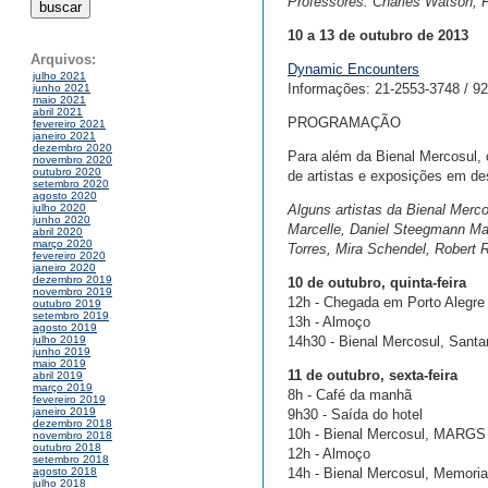
Professores: Charles Watson, F
10 a 13 de outubro de 2013
Arquivos:
Dynamic Encounters
julho 2021
Informações: 21-2553-3748 / 9
junho 2021
maio 2021
abril 2021
PROGRAMAÇÃO
fevereiro 2021
janeiro 2021
dezembro 2020
Para além da Bienal Mercosul, 
novembro 2020
outubro 2020
de artistas e exposições em des
setembro 2020
agosto 2020
Alguns artistas da Bienal Merco
julho 2020
junho 2020
Marcelle, Daniel Steegmann Ma
abril 2020
março 2020
Torres, Mira Schendel, Robert
fevereiro 2020
janeiro 2020
dezembro 2019
10 de outubro, quinta-feira
novembro 2019
12h - Chegada em Porto Alegre
outubro 2019
setembro 2019
13h - Almoço
agosto 2019
14h30 - Bienal Mercosul, Santan
julho 2019
junho 2019
maio 2019
11 de outubro, sexta-feira
abril 2019
março 2019
8h - Café da manhã
fevereiro 2019
janeiro 2019
9h30 - Saída do hotel
dezembro 2018
10h - Bienal Mercosul, MARGS 
novembro 2018
outubro 2018
12h - Almoço
setembro 2018
14h - Bienal Mercosul, Memoria
agosto 2018
julho 2018