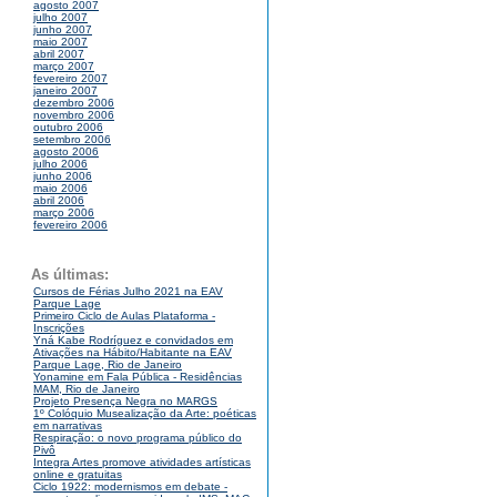
agosto 2007
julho 2007
junho 2007
maio 2007
abril 2007
março 2007
fevereiro 2007
janeiro 2007
dezembro 2006
novembro 2006
outubro 2006
setembro 2006
agosto 2006
julho 2006
junho 2006
maio 2006
abril 2006
março 2006
fevereiro 2006
As últimas:
Cursos de Férias Julho 2021 na EAV
Parque Lage
Primeiro Ciclo de Aulas Plataforma -
Inscrições
Yná Kabe Rodríguez e convidados em
Ativações na Hábito/Habitante na EAV
Parque Lage, Rio de Janeiro
Yonamine em Fala Pública - Residências
MAM, Rio de Janeiro
Projeto Presença Negra no MARGS
1º Colóquio Musealização da Arte: poéticas
em narrativas
Respiração: o novo programa público do
Pivô
Integra Artes promove atividades artísticas
online e gratuitas
Ciclo 1922: modernismos em debate -