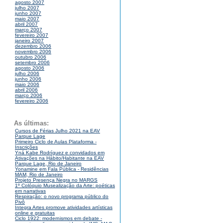
agosto 2007
julho 2007
junho 2007
maio 2007
abril 2007
março 2007
fevereiro 2007
janeiro 2007
dezembro 2006
novembro 2006
outubro 2006
setembro 2006
agosto 2006
julho 2006
junho 2006
maio 2006
abril 2006
março 2006
fevereiro 2006
As últimas:
Cursos de Férias Julho 2021 na EAV
Parque Lage
Primeiro Ciclo de Aulas Plataforma -
Inscrições
Yná Kabe Rodríguez e convidados em
Ativações na Hábito/Habitante na EAV
Parque Lage, Rio de Janeiro
Yonamine em Fala Pública - Residências
MAM, Rio de Janeiro
Projeto Presença Negra no MARGS
1º Colóquio Musealização da Arte: poéticas
em narrativas
Respiração: o novo programa público do
Pivô
Integra Artes promove atividades artísticas
online e gratuitas
Ciclo 1922: modernismos em debate -