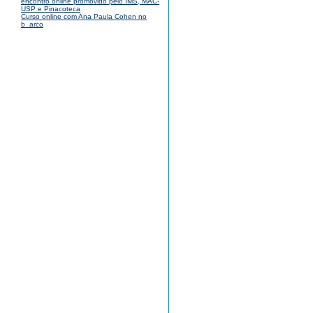
encontro online promovido pelo IMS, MAC-
USP e Pinacoteca
Curso online com Ana Paula Cohen no
b_arco