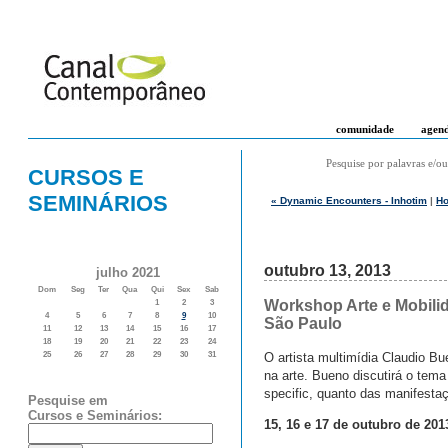
comunidade
agen
Pesquise por palavras e/ou
CURSOS E
SEMINÁRIOS
« Dynamic Encounters - Inhotim
|
H
outubro 13, 2013
julho 2021
Dom
Seg
Ter
Qua
Qui
Sex
Sab
Workshop Arte e Mobili
1
2
3
4
5
6
7
8
9
10
São Paulo
11
12
13
14
15
16
17
18
19
20
21
22
23
24
O artista multimídia Claudio Bu
25
26
27
28
29
30
31
na arte. Bueno discutirá o tema 
specific, quanto das manifesta
Pesquise em
Cursos e Seminários:
15, 16 e 17 de outubro de 2013