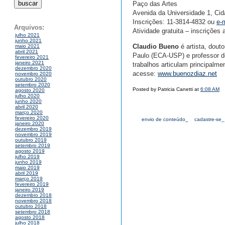
Paço das Artes
Avenida da Universidade 1, Cid
Inscrições: 11-3814-4832 ou
e-
Arquivos:
Atividade gratuita – inscrições 
julho 2021
junho 2021
Claudio Bueno
é artista, dout
maio 2021
abril 2021
Paulo (ECA-USP) e professor do
fevereiro 2021
janeiro 2021
trabalhos articulam principalme
dezembro 2020
acesse:
www.buenozdiaz.net
novembro 2020
outubro 2020
setembro 2020
Posted by Patricia Canetti at
6:08 AM
agosto 2020
julho 2020
junho 2020
abril 2020
março 2020
fevereiro 2020
envio de conteúdo_
cadastre-se_
janeiro 2020
dezembro 2019
novembro 2019
outubro 2019
setembro 2019
agosto 2019
julho 2019
junho 2019
maio 2019
abril 2019
março 2019
fevereiro 2019
janeiro 2019
dezembro 2018
novembro 2018
outubro 2018
setembro 2018
agosto 2018
julho 2018