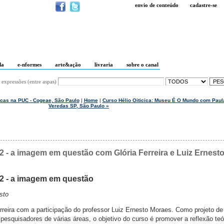
envio de conteúdo
cadastre-se
da
e-nformes
arte&ação
livraria
sobre o canal
 expressões (entre aspas)
icas na PUC - Cogeae, São Paulo
|
Home
|
Curso Hélio Oiticica: Museu É O Mundo com Paul
Veredas SP, São Paulo »
2 - a imagem em questão com Glória Ferreira e Luiz Ernest
12 - a imagem em questão
sto
rreira com a participação do professor Luiz Ernesto Moraes. Como projeto de
 pesquisadores de várias áreas, o objetivo do curso é promover a reflexão teó