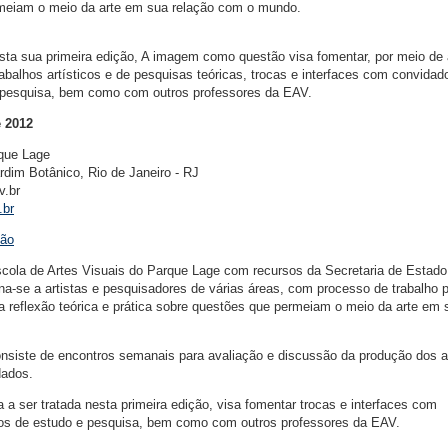
rmeiam o meio da arte em sua relação com o mundo.
sta sua primeira edição, A imagem como questão visa fomentar, por meio de 
abalhos artísticos e de pesquisas teóricas, trocas e interfaces com convidad
 pesquisa, bem como com outros professores da EAV.
e 2012
rque Lage
rdim Botânico, Rio de Janeiro - RJ
v.br
.br
ção
cola de Artes Visuais do Parque Lage com recursos da Secretaria de Estado
ina-se a artistas e pesquisadores de várias áreas, com processo de trabalho 
eflexão teórica e prática sobre questões que permeiam o meio da arte em 
iste de encontros semanais para avaliação e discussão da produção dos a
dados.
a ser tratada nesta primeira edição, visa fomentar trocas e interfaces com
os de estudo e pesquisa, bem como com outros professores da EAV.