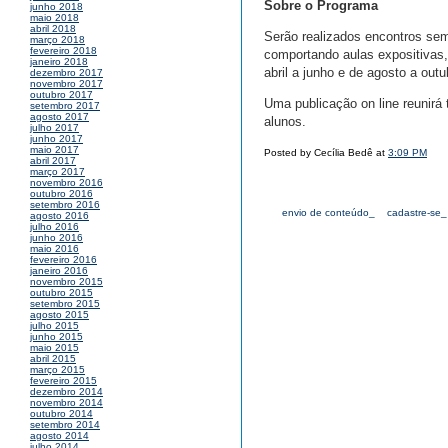
Sobre o Programa
junho 2018
maio 2018
abril 2018
Serão realizados encontros s
março 2018
fevereiro 2018
comportando aulas expositivas, a
janeiro 2018
abril a junho e de agosto a outu
dezembro 2017
novembro 2017
outubro 2017
Uma publicação on line reunir
setembro 2017
agosto 2017
alunos.
julho 2017
junho 2017
maio 2017
Posted by Cecília Bedê at
3:09 PM
abril 2017
março 2017
novembro 2016
outubro 2016
setembro 2016
envio de conteúdo_
cadastre-se_
agosto 2016
julho 2016
junho 2016
maio 2016
fevereiro 2016
janeiro 2016
novembro 2015
outubro 2015
setembro 2015
agosto 2015
julho 2015
junho 2015
maio 2015
abril 2015
março 2015
fevereiro 2015
dezembro 2014
novembro 2014
outubro 2014
setembro 2014
agosto 2014
julho 2014