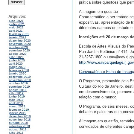
prática sobre questões que pe
A imagem em questão
Arquivos:
Como temática a ser tratada ne
julho 2021
expositivas, apresentação de tr
junho 2021
diferentes campos de estudo e
maio 2021
abril 2021
fevereiro 2021
Inscrições até 26 de março d
janeiro 2021
dezembro 2020
novembro 2020
Escola de Artes Visuais do Pa
outubro 2020
setembro 2020
Rua Jardim Botânico n° 414, Ja
agosto 2020
21-3257-1800 ou eav@eav.rj.go
julho 2020
junho 2020
http://www.eavparquelage.rj.gov
abril 2020
março 2020
fevereiro 2020
Convocatória e Ficha de Inscri
janeiro 2020
dezembro 2019
novembro 2019
O Programa, promovido pela Es
outubro 2019
Cultura do Rio de Janeiro, dest
setembro 2019
agosto 2019
em desenvolvimento, promove a r
julho 2019
relação com o mundo.
junho 2019
maio 2019
abril 2019
O Programa, de seis meses, cons
março 2019
fevereiro 2019
debates e palestras com convi
janeiro 2019
dezembro 2018
novembro 2018
A imagem em questão, temática 
outubro 2018
convidados de diferentes camp
setembro 2018
agosto 2018
julho 2018