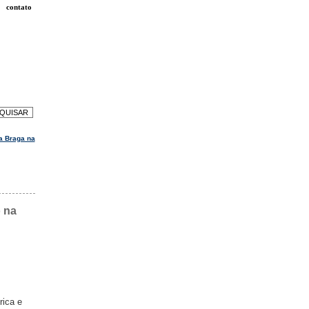
contato
a Braga na
o na
rica e