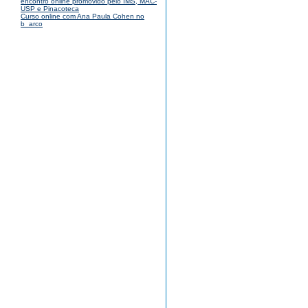
encontro online promovido pelo IMS, MAC-
USP e Pinacoteca
Curso online com Ana Paula Cohen no
b_arco