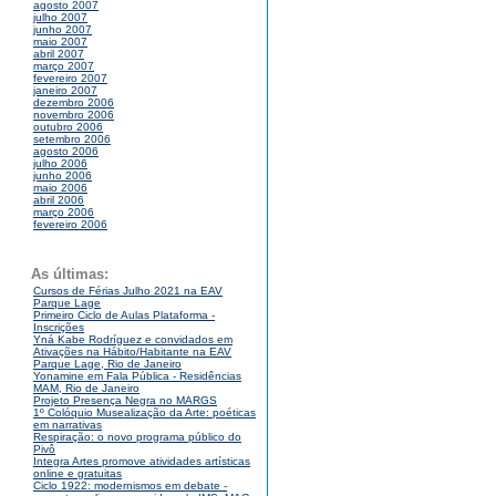
agosto 2007
julho 2007
junho 2007
maio 2007
abril 2007
março 2007
fevereiro 2007
janeiro 2007
dezembro 2006
novembro 2006
outubro 2006
setembro 2006
agosto 2006
julho 2006
junho 2006
maio 2006
abril 2006
março 2006
fevereiro 2006
As últimas:
Cursos de Férias Julho 2021 na EAV
Parque Lage
Primeiro Ciclo de Aulas Plataforma -
Inscrições
Yná Kabe Rodríguez e convidados em
Ativações na Hábito/Habitante na EAV
Parque Lage, Rio de Janeiro
Yonamine em Fala Pública - Residências
MAM, Rio de Janeiro
Projeto Presença Negra no MARGS
1º Colóquio Musealização da Arte: poéticas
em narrativas
Respiração: o novo programa público do
Pivô
Integra Artes promove atividades artísticas
online e gratuitas
Ciclo 1922: modernismos em debate -