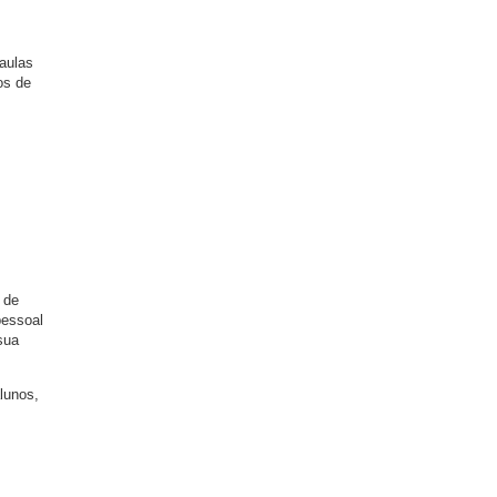
aulas
os de
 de
pessoal
sua
lunos,