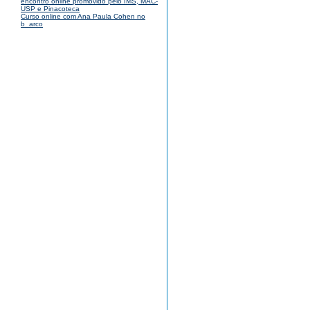
encontro online promovido pelo IMS, MAC-
USP e Pinacoteca
Curso online com Ana Paula Cohen no
b_arco