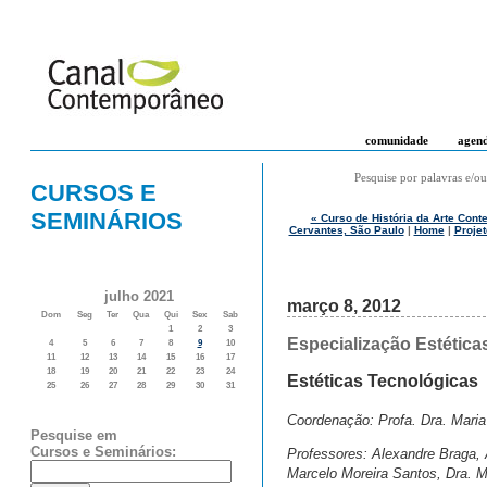
comunidade
agen
Pesquise por palavras e/ou
CURSOS E
SEMINÁRIOS
« Curso de História da Arte Cont
Cervantes, São Paulo
|
Home
|
Projet
julho 2021
março 8, 2012
Dom
Seg
Ter
Qua
Qui
Sex
Sab
1
2
3
Especialização Estétic
4
5
6
7
8
9
10
11
12
13
14
15
16
17
18
19
20
21
22
23
24
Estéticas Tecnológicas
25
26
27
28
29
30
31
Coordenação: Profa. Dra. Maria
Pesquise em
Cursos e Seminários:
Professores: Alexandre Braga, 
Marcelo Moreira Santos, Dra. M