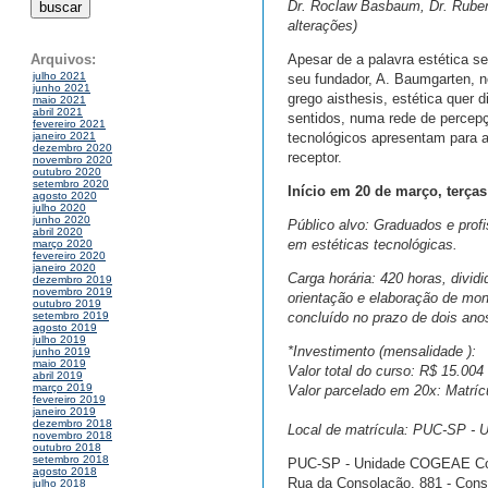
Dr. Roclaw Basbaum, Dr. Rubens
alterações)
Apesar de a palavra estética se
Arquivos:
julho 2021
seu fundador, A. Baumgarten, no
junho 2021
grego aisthesis, estética quer 
maio 2021
abril 2021
sentidos, numa rede de percepçõ
fevereiro 2021
tecnológicos apresentam para a
janeiro 2021
dezembro 2020
receptor.
novembro 2020
outubro 2020
setembro 2020
Início em 20 de março, terças
agosto 2020
julho 2020
junho 2020
Público alvo: Graduados e prof
abril 2020
em estéticas tecnológicas.
março 2020
fevereiro 2020
janeiro 2020
Carga horária: 420 horas, divid
dezembro 2019
novembro 2019
orientação e elaboração de mon
outubro 2019
concluído no prazo de dois an
setembro 2019
agosto 2019
julho 2019
*Investimento (mensalidade ):
junho 2019
maio 2019
Valor total do curso: R$ 15.004
abril 2019
março 2019
Valor parcelado em 20x: Matríc
fevereiro 2019
janeiro 2019
dezembro 2018
Local de matrícula: PUC-SP 
novembro 2018
outubro 2018
setembro 2018
PUC-SP - Unidade COGEAE Co
agosto 2018
Rua da Consolação, 881 - Cons
julho 2018