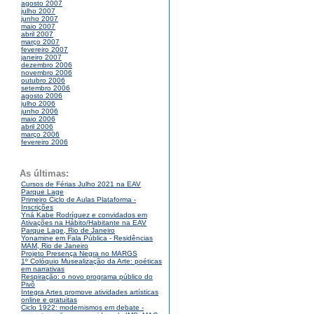
agosto 2007
julho 2007
junho 2007
maio 2007
abril 2007
março 2007
fevereiro 2007
janeiro 2007
dezembro 2006
novembro 2006
outubro 2006
setembro 2006
agosto 2006
julho 2006
junho 2006
maio 2006
abril 2006
março 2006
fevereiro 2006
As últimas:
Cursos de Férias Julho 2021 na EAV
Parque Lage
Primeiro Ciclo de Aulas Plataforma -
Inscrições
Yná Kabe Rodríguez e convidados em
Ativações na Hábito/Habitante na EAV
Parque Lage, Rio de Janeiro
Yonamine em Fala Pública - Residências
MAM, Rio de Janeiro
Projeto Presença Negra no MARGS
1º Colóquio Musealização da Arte: poéticas
em narrativas
Respiração: o novo programa público do
Pivô
Integra Artes promove atividades artísticas
online e gratuitas
Ciclo 1922: modernismos em debate -