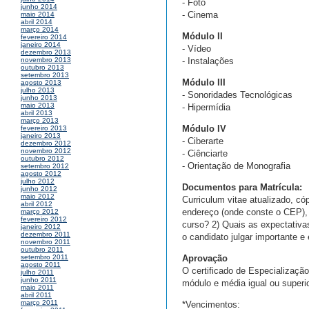
- Foto
junho 2014
- Cinema
maio 2014
abril 2014
março 2014
Módulo II
fevereiro 2014
janeiro 2014
- Vídeo
dezembro 2013
- Instalações
novembro 2013
outubro 2013
setembro 2013
Módulo III
agosto 2013
julho 2013
- Sonoridades Tecnológicas
junho 2013
maio 2013
- Hipermídia
abril 2013
março 2013
Módulo IV
fevereiro 2013
janeiro 2013
- Ciberarte
dezembro 2012
novembro 2012
- Ciênciarte
outubro 2012
- Orientação de Monografia
setembro 2012
agosto 2012
julho 2012
Documentos para Matrícula:
junho 2012
maio 2012
Curriculum vitae atualizado, c
abril 2012
endereço (onde conste o CEP), 
março 2012
fevereiro 2012
curso? 2) Quais as expectativa
janeiro 2012
dezembro 2011
o candidato julgar importante e 
novembro 2011
outubro 2011
Aprovação
setembro 2011
agosto 2011
O certificado de Especializaçã
julho 2011
junho 2011
módulo e média igual ou superio
maio 2011
abril 2011
março 2011
*Vencimentos: