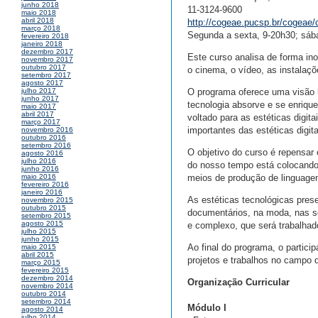
junho 2018
11-3124-9600
maio 2018
abril 2018
http://cogeae.pucsp.br/cogeae/
março 2018
Segunda a sexta, 9-20h30; sáb
fevereiro 2018
janeiro 2018
dezembro 2017
Este curso analisa de forma ino
novembro 2017
outubro 2017
o cinema, o vídeo, as instalaçõe
setembro 2017
agosto 2017
O programa oferece uma visão h
julho 2017
junho 2017
tecnologia absorve e se enriqu
maio 2017
abril 2017
voltado para as estéticas digi
março 2017
importantes das estéticas digit
novembro 2016
outubro 2016
setembro 2016
O objetivo do curso é repensar
agosto 2016
julho 2016
do nosso tempo está colocando
junho 2016
meios de produção de linguagem
maio 2016
fevereiro 2016
janeiro 2016
As estéticas tecnológicas pres
novembro 2015
outubro 2015
documentários, na moda, nas so
setembro 2015
agosto 2015
e complexo, que será trabalhad
julho 2015
junho 2015
Ao final do programa, o particip
maio 2015
abril 2015
projetos e trabalhos no campo d
março 2015
fevereiro 2015
dezembro 2014
Organização Curricular
novembro 2014
outubro 2014
setembro 2014
Módulo I
agosto 2014
julho 2014