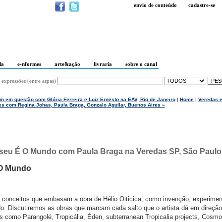
envio de conteúdo
cadastre-se
da
e-nformes
arte&ação
livraria
sobre o canal
 expressões (entre aspas)
m em questão com Glória Ferreira e Luiz Ernesto na EAV, Rio de Janeiro
|
Home
|
Veredas 
es com Regina Johas, Paula Braga, Gonzalo Aguilar, Buenos Aires »
Museu É O Mundo com Paula Braga na Veredas SP, São Paulo
 O Mundo
s conceitos que embasam a obra de Hélio Oiticica, como invenção, experimen
o. Discutiremos as obras que marcam cada salto que o artista dá em direção
s como Parangolé, Tropicália, Éden, subterranean Tropicalia projects, Cosm