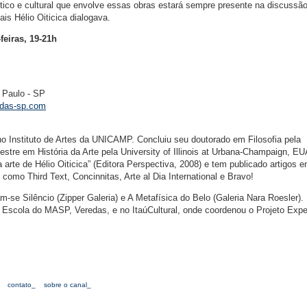
tico e cultural que envolve essas obras estará sempre presente na discussã
is Hélio Oiticica dialogava.
feiras, 19-21h
 Paulo - SP
das-sp.com
o Instituto de Artes da UNICAMP. Concluiu seu doutorado em Filosofia pela
stre em História da Arte pela University of Illinois at Urbana-Champaign, EU
a arte de Hélio Oiticica” (Editora Perspectiva, 2008) e tem publicado artigos 
 como Third Text, Concinnitas, Arte al Dia International e Bravo!
-se Silêncio (Zipper Galeria) e A Metafísica do Belo (Galeria Nara Roesler). 
na Escola do MASP, Veredas, e no ItaúCultural, onde coordenou o Projeto Expe
contato_
sobre o canal_