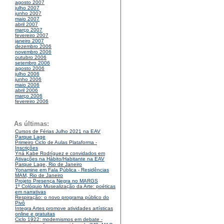
agosto 2007
julho 2007
junho 2007
maio 2007
abril 2007
março 2007
fevereiro 2007
janeiro 2007
dezembro 2006
novembro 2006
outubro 2006
setembro 2006
agosto 2006
julho 2006
junho 2006
maio 2006
abril 2006
março 2006
fevereiro 2006
As últimas:
Cursos de Férias Julho 2021 na EAV
Parque Lage
Primeiro Ciclo de Aulas Plataforma -
Inscrições
Yná Kabe Rodríguez e convidados em
Ativações na Hábito/Habitante na EAV
Parque Lage, Rio de Janeiro
Yonamine em Fala Pública - Residências
MAM, Rio de Janeiro
Projeto Presença Negra no MARGS
1º Colóquio Musealização da Arte: poéticas
em narrativas
Respiração: o novo programa público do
Pivô
Integra Artes promove atividades artísticas
online e gratuitas
Ciclo 1922: modernismos em debate -