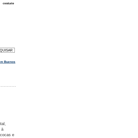
contato
em Buenos
tal,
 à
ococas e