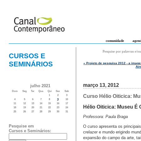
comunidade
agen
Pesquise por palavras e/ou
CURSOS E
SEMINÁRIOS
« Projeto de pesquisa 2012 - a image
Air
março 13, 2012
julho 2021
Dom
Seg
Ter
Qua
Qui
Sex
Sab
Curso Hélio Oiticica: 
1
2
3
4
5
6
7
8
9
10
11
12
13
14
15
16
17
Hélio Oiticica: Museu É
18
19
20
21
22
23
24
25
26
27
28
29
30
31
Professora: Paula Braga
Pesquise em
O curso apresenta os principai
Cursos e Seminários:
crelazer e mundo erigindo mund
expansão do campo da arte, tai