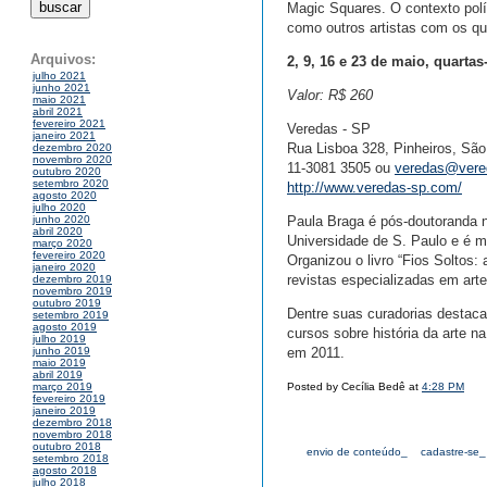
Magic Squares. O contexto polí
como outros artistas com os qua
Arquivos:
2, 9, 16 e 23 de maio, quartas-
julho 2021
junho 2021
Valor: R$ 260
maio 2021
abril 2021
fevereiro 2021
Veredas - SP
janeiro 2021
Rua Lisboa 328, Pinheiros, São
dezembro 2020
novembro 2020
11-3081 3505 ou
veredas@vere
outubro 2020
setembro 2020
http://www.veredas-sp.com/
agosto 2020
julho 2020
Paula Braga é pós-doutoranda n
junho 2020
abril 2020
Universidade de S. Paulo e é me
março 2020
fevereiro 2020
Organizou o livro “Fios Soltos: 
janeiro 2020
revistas especializadas em arte
dezembro 2019
novembro 2019
outubro 2019
Dentre suas curadorias destacam
setembro 2019
agosto 2019
cursos sobre história da arte 
julho 2019
em 2011.
junho 2019
maio 2019
abril 2019
Posted by Cecília Bedê at
4:28 PM
março 2019
fevereiro 2019
janeiro 2019
dezembro 2018
novembro 2018
outubro 2018
envio de conteúdo_
cadastre-se_
setembro 2018
agosto 2018
julho 2018