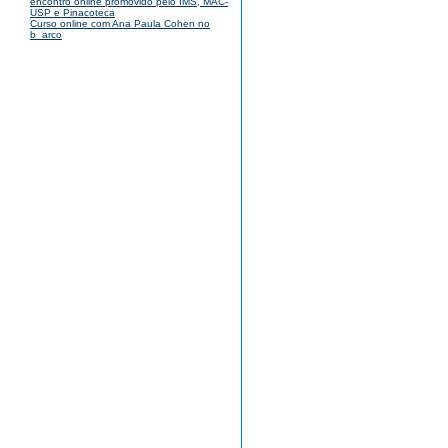
encontro online promovido pelo IMS, MAC-
USP e Pinacoteca
Curso online com Ana Paula Cohen no
b_arco