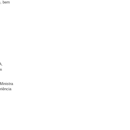
o, bem
A.
em
Ministra
riência