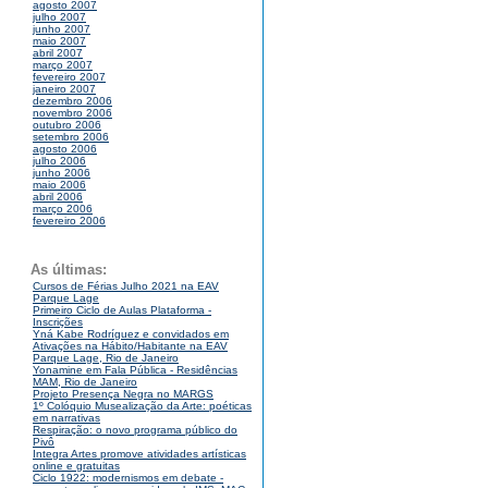
agosto 2007
julho 2007
junho 2007
maio 2007
abril 2007
março 2007
fevereiro 2007
janeiro 2007
dezembro 2006
novembro 2006
outubro 2006
setembro 2006
agosto 2006
julho 2006
junho 2006
maio 2006
abril 2006
março 2006
fevereiro 2006
As últimas:
Cursos de Férias Julho 2021 na EAV
Parque Lage
Primeiro Ciclo de Aulas Plataforma -
Inscrições
Yná Kabe Rodríguez e convidados em
Ativações na Hábito/Habitante na EAV
Parque Lage, Rio de Janeiro
Yonamine em Fala Pública - Residências
MAM, Rio de Janeiro
Projeto Presença Negra no MARGS
1º Colóquio Musealização da Arte: poéticas
em narrativas
Respiração: o novo programa público do
Pivô
Integra Artes promove atividades artísticas
online e gratuitas
Ciclo 1922: modernismos em debate -