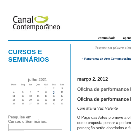
comunidade
agen
Pesquise por palavras e/ou
CURSOS E
SEMINÁRIOS
« Panorama da Arte Contemporâne
março 2, 2012
julho 2021
Dom
Seg
Ter
Qua
Qui
Sex
Sab
Oficina de performance 
1
2
3
4
5
6
7
8
9
10
11
12
13
14
15
16
17
Oficina de performance 
18
19
20
21
22
23
24
25
26
27
28
29
30
31
Com Maíra Vaz Valente
Pesquise em
O Paço das Artes promove a ofic
Cursos e Seminários:
como proposta pensar a perfor
percepção serão abordados a fim