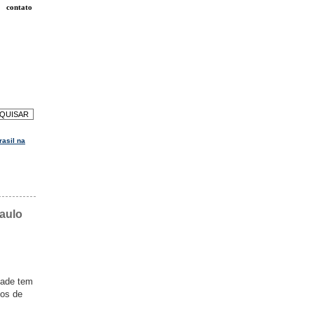
contato
rasil na
Paulo
dade tem
gos de