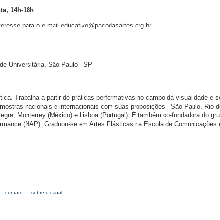
nta, 14h-18h
nteresse para o e-mail
educativo@pacodasartes.org.br
de Universitária, São Paulo - SP
stica. Trabalha a partir de práticas performativas no campo da visualidade e 
mostras nacionais e internacionais com suas proposições - São Paulo, Rio d
 Alegre, Monterrey (México) e Lisboa (Portugal). É também co-fundadora do gr
ormance (NAP). Graduou-se em Artes Plásticas na Escola de Comunicações 
contato_
sobre o canal_