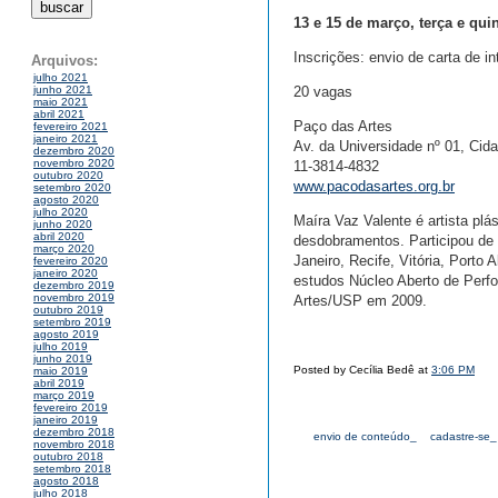
13 e 15 de março, terça e qui
Inscrições: envio de carta de i
Arquivos:
julho 2021
20 vagas
junho 2021
maio 2021
abril 2021
Paço das Artes
fevereiro 2021
janeiro 2021
Av. da Universidade nº 01, Cida
dezembro 2020
novembro 2020
11-3814-4832
outubro 2020
www.pacodasartes.org.br
setembro 2020
agosto 2020
julho 2020
Maíra Vaz Valente é artista plá
junho 2020
abril 2020
desdobramentos. Participou de 
março 2020
Janeiro, Recife, Vitória, Porto
fevereiro 2020
janeiro 2020
estudos Núcleo Aberto de Perf
dezembro 2019
novembro 2019
Artes/USP em 2009.
outubro 2019
setembro 2019
agosto 2019
julho 2019
junho 2019
Posted by Cecília Bedê at
3:06 PM
maio 2019
abril 2019
março 2019
fevereiro 2019
janeiro 2019
dezembro 2018
envio de conteúdo_
cadastre-se_
novembro 2018
outubro 2018
setembro 2018
agosto 2018
julho 2018