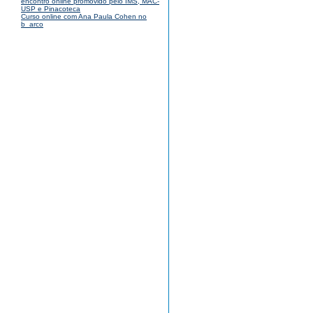
encontro online promovido pelo IMS, MAC-
USP e Pinacoteca
Curso online com Ana Paula Cohen no
b_arco