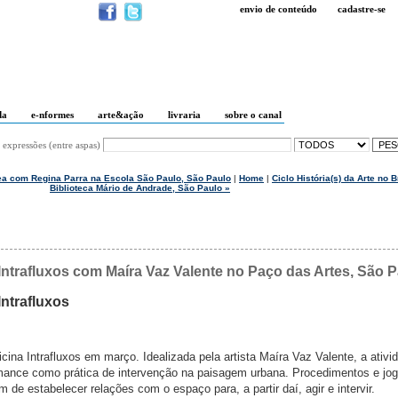
envio de conteúdo
cadastre-se
da
e-nformes
arte&ação
livraria
sobre o canal
 expressões (entre aspas)
a com Regina Parra na Escola São Paulo, São Paulo
|
Home
|
Ciclo História(s) da Arte no B
Biblioteca Mário de Andrade, São Paulo »
Intrafluxos com Maíra Vaz Valente no Paço das Artes, São 
Intrafluxos
ina Intrafluxos em março. Idealizada pela artista Maíra Vaz Valente, a ativi
mance como prática de intervenção na paisagem urbana. Procedimentos e jo
 de estabelecer relações com o espaço para, a partir daí, agir e intervir.