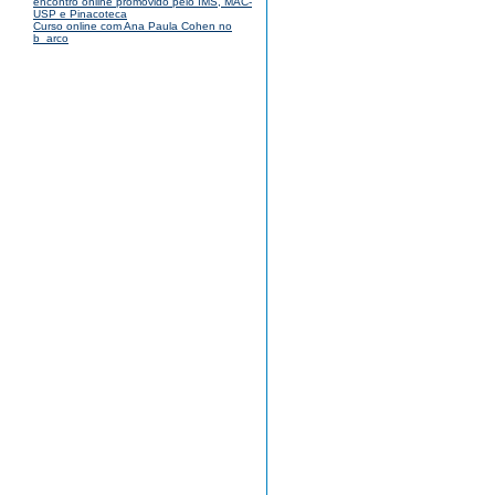
encontro online promovido pelo IMS, MAC-
USP e Pinacoteca
Curso online com Ana Paula Cohen no
b_arco