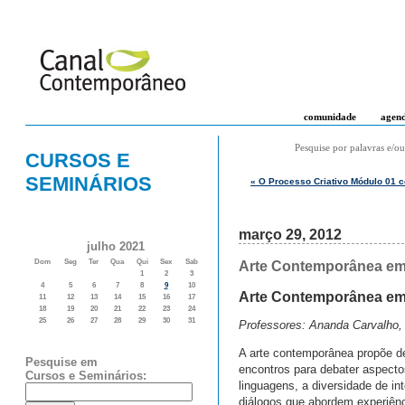
comunidade
agen
Pesquise por palavras e/ou
CURSOS E
SEMINÁRIOS
« O Processo Criativo Módulo 01 
março 29, 2012
julho 2021
Dom
Seg
Ter
Qua
Qui
Sex
Sab
Arte Contemporânea em 
1
2
3
4
5
6
7
8
9
10
Arte Contemporânea em 
11
12
13
14
15
16
17
18
19
20
21
22
23
24
25
26
27
28
29
30
31
Professores: Ananda Carvalho, C
A arte contemporânea propõe de
Pesquise em
encontros para debater aspecto
Cursos e Seminários:
linguagens, a diversidade de in
diálogos que abordem experiência