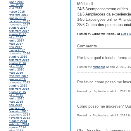
junho 2018
Módulo II
maio 2018
24/5 Acompanhamento crítico -
abril 2018
março 2018
31/5 Ampliações da experiência 
fevereiro 2018
janeiro 2018
14/6 Exposições online  Anand
dezembro 2017
28/6 Crítica dos processos criat
novembro 2017
outubro 2017
setembro 2017
Posted by Guilherme Nicolau at
11:51 
agosto 2017
julho 2017
junho 2017
maio 2017
Comments
abril 2017
março 2017
novembro 2016
outubro 2016
Por favor qual o local e forma 
setembro 2016
agosto 2016
julho 2016
Posted by:
Michaella
at abril 2, 2012 4
junho 2016
maio 2016
fevereiro 2016
janeiro 2016
Por favor, como posso me insc
novembro 2015
outubro 2015
setembro 2015
Posted by: Raphaela at abril 3, 2012 9
agosto 2015
julho 2015
junho 2015
maio 2015
abril 2015
Como posso me inscrever? Qual
março 2015
fevereiro 2015
dezembro 2014
Posted by: Raphaela at abril 3, 2012 9
novembro 2014
outubro 2014
setembro 2014
agosto 2014
Olá. Desculpe. Já corrigimos e
julho 2014