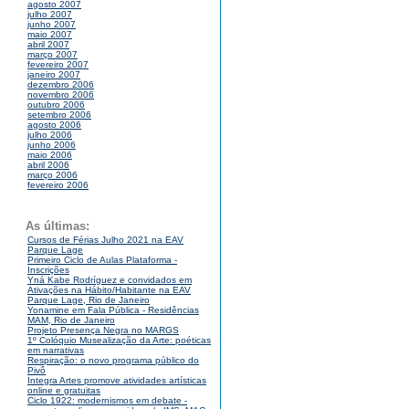
agosto 2007
julho 2007
junho 2007
maio 2007
abril 2007
março 2007
fevereiro 2007
janeiro 2007
dezembro 2006
novembro 2006
outubro 2006
setembro 2006
agosto 2006
julho 2006
junho 2006
maio 2006
abril 2006
março 2006
fevereiro 2006
As últimas:
Cursos de Férias Julho 2021 na EAV
Parque Lage
Primeiro Ciclo de Aulas Plataforma -
Inscrições
Yná Kabe Rodríguez e convidados em
Ativações na Hábito/Habitante na EAV
Parque Lage, Rio de Janeiro
Yonamine em Fala Pública - Residências
MAM, Rio de Janeiro
Projeto Presença Negra no MARGS
1º Colóquio Musealização da Arte: poéticas
em narrativas
Respiração: o novo programa público do
Pivô
Integra Artes promove atividades artísticas
online e gratuitas
Ciclo 1922: modernismos em debate -