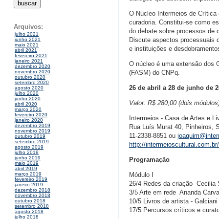
O Núcleo Intermeios de Crítica 
curadoria. Constitui-se como es
Arquivos:
do debate sobre processos de c
julho 2021
Discute aspectos processuais da
junho 2021
maio 2021
e instituições e desdobramentos
abril 2021
fevereiro 2021
janeiro 2021
O núcleo é uma extensão dos 
dezembro 2020
(FASM) do CNPq.
novembro 2020
outubro 2020
setembro 2020
26 de abril a 28 de junho de 2
agosto 2020
julho 2020
junho 2020
Valor: R$ 280,00 (dois módulos
abril 2020
março 2020
fevereiro 2020
Intermeios - Casa de Artes e Li
janeiro 2020
dezembro 2019
Rua Luís Murat 40, Pinheiros, 
novembro 2019
11-2338-8851 ou
joaquim@inter
outubro 2019
setembro 2019
http://intermeioscultural.com.br
agosto 2019
julho 2019
junho 2019
Programação
maio 2019
abril 2019
Módulo I
março 2019
fevereiro 2019
26/4 Redes da criação  Cecilia 
janeiro 2019
dezembro 2018
3/5 Arte em rede  Ananda Carv
novembro 2018
10/5 Livros de artista - Galcian
outubro 2018
setembro 2018
17/5 Percursos críticos e curato
agosto 2018
julho 2018