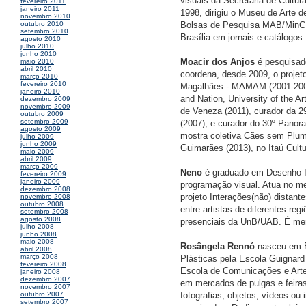
visuais da Secretaria de Cultur
fevereiro 2011
janeiro 2011
1998, dirigiu o Museu de Arte d
novembro 2010
Bolsas de Pesquisa MAB/MinC par
outubro 2010
setembro 2010
Brasília em jornais e catálogo
agosto 2010
julho 2010
junho 2010
Moacir dos Anjos
é pesquisad
maio 2010
abril 2010
coordena, desde 2009, o projeto
março 2010
fevereiro 2010
Magalhães - MAMAM (2001-2006) 
janeiro 2010
and Nation, University of the Ar
dezembro 2009
novembro 2009
de Veneza (2011), curador da 29
outubro 2009
setembro 2009
(2007), e curador do 30º Panor
agosto 2009
mostra coletiva Cães sem Plum
julho 2009
junho 2009
Guimarães (2013), no Itaú Cultur
maio 2009
abril 2009
março 2009
Neno
é graduado em Desenho Ind
fevereiro 2009
janeiro 2009
programação visual. Atua no me
dezembro 2008
projeto Interações(não) distant
novembro 2008
outubro 2008
entre artistas de diferentes re
setembro 2008
agosto 2008
presenciais da UnB/UAB. É mem
julho 2008
junho 2008
maio 2008
Rosângela Rennó
nasceu em Be
abril 2008
março 2008
Plásticas pela Escola Guignard
fevereiro 2008
Escola de Comunicações e Arte
janeiro 2008
dezembro 2007
em mercados de pulgas e feira
novembro 2007
fotografias, objetos, vídeos ou
outubro 2007
setembro 2007