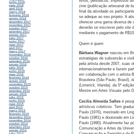
livros, periódicos, impressos 
junho 2018
zine (publicação artesanal de b
maio 2018
abril 2018
final da atividade os participa
março 2018
fevereiro 2018
se adeque ao seu projeto. A at
janeiro 2018
oferecer uma gama diversa de 
dezembro 2017
novembro 2017
deverão se inscrever pelo site 
outubro 2017
setembro 2017
mediante o pagamento de R$10,
agosto 2017
julho 2017
junho 2017
Quem é quem
maio 2017
abril 2017
março 2017
Bárbara Wagner
nasceu em Bras
novembro 2016
estratégias de subversão e visi
outubro 2016
setembro 2016
pela artista desde 2007, suas o
agosto 2016
julho 2016
internacionalmente e fazem p
junho 2016
em colaboração com o artista 
maio 2016
fevereiro 2016
Brasileira (São Paulo, Brasil),
janeiro 2016
novembro 2015
(Limerick, Irlanda), da 5ª ediç
outubro 2015
Mestre em Artes Visuais pelo Dut
setembro 2015
agosto 2015
julho 2015
Cecilia Almeida Salles
é pesqu
junho 2015
maio 2015
artísticos coletivos. Tem gradu
abril 2015
março 2015
Paulo (1976), mestrado em Ling
fevereiro 2015
Paulo (1981) e doutorado em Li
dezembro 2014
novembro 2014
Paulo (1990). Atualmente faz 
outubro 2014
setembro 2014
Comunicação e Artes da Univer
agosto 2014
Comunicação e Semiótica da Po
julho 2014