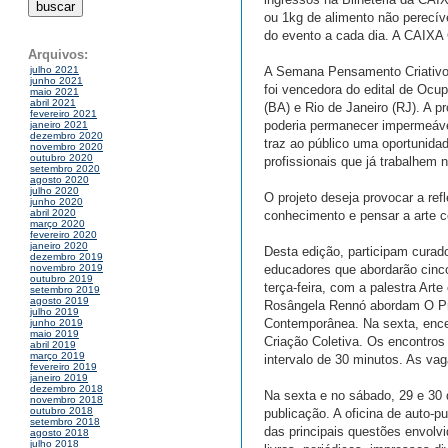
ou 1kg de alimento não perecíve
do evento a cada dia. A CAIXA C
Arquivos:
A Semana Pensamento Criativo é
julho 2021
junho 2021
foi vencedora do edital de Ocu
maio 2021
abril 2021
(BA) e Rio de Janeiro (RJ). A 
fevereiro 2021
poderia permanecer impermeáve
janeiro 2021
dezembro 2020
traz ao público uma oportunida
novembro 2020
outubro 2020
profissionais que já trabalhem 
setembro 2020
agosto 2020
julho 2020
O projeto deseja provocar a re
junho 2020
abril 2020
conhecimento e pensar a arte co
março 2020
fevereiro 2020
janeiro 2020
Desta edição, participam curador
dezembro 2019
educadores que abordarão cinc
novembro 2019
outubro 2019
terça-feira, com a palestra Art
setembro 2019
agosto 2019
Rosângela Rennó abordam O Proc
julho 2019
Contemporânea. Na sexta, encer
junho 2019
maio 2019
Criação Coletiva. Os encontro
abril 2019
março 2019
intervalo de 30 minutos. As vag
fevereiro 2019
janeiro 2019
dezembro 2018
Na sexta e no sábado, 29 e 30 d
novembro 2018
outubro 2018
publicação. A oficina de auto-p
setembro 2018
das principais questões envolvi
agosto 2018
julho 2018