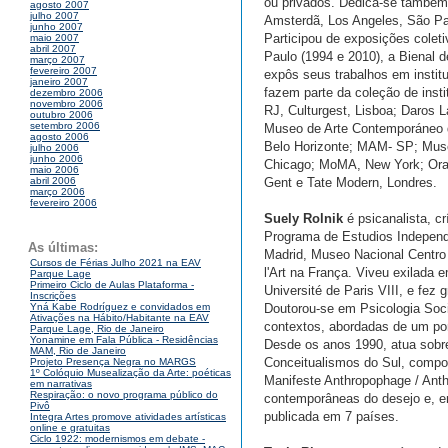
ou privados. Dedica-se também 
agosto 2007
julho 2007
Amsterdã, Los Angeles, São Paul
junho 2007
Participou de exposições colet
maio 2007
abril 2007
Paulo (1994 e 2010), a Bienal d
março 2007
fevereiro 2007
expôs seus trabalhos em instit
janeiro 2007
fazem parte da coleção de inst
dezembro 2006
novembro 2006
RJ, Culturgest, Lisboa; Daros
outubro 2006
setembro 2006
Museo de Arte Contemporáneo d
agosto 2006
Belo Horizonte; MAM- SP; Mus
julho 2006
junho 2006
Chicago; MoMA, New York; Oran
maio 2006
Gent e Tate Modern, Londres.
abril 2006
março 2006
fevereiro 2006
Suely Rolnik
é psicanalista, c
Programa de Estudios Independ
As últimas:
Madrid, Museo Nacional Centro d
Cursos de Férias Julho 2021 na EAV
l'Art na França. Viveu exilada 
Parque Lage
Primeiro Ciclo de Aulas Plataforma -
Université de Paris VIII, e fez
Inscrições
Doutorou-se em Psicologia Soci
Yná Kabe Rodríguez e convidados em
Ativações na Hábito/Habitante na EAV
contextos, abordadas de um pont
Parque Lage, Rio de Janeiro
Yonamine em Fala Pública - Residências
Desde os anos 1990, atua sob
MAM, Rio de Janeiro
Conceitualismos do Sul, compost
Projeto Presença Negra no MARGS
1º Colóquio Musealização da Arte: poéticas
Manifeste Anthropophage / Ant
em narrativas
Respiração: o novo programa público do
contemporâneas do desejo e, em 
Pivô
publicada em 7 países.
Integra Artes promove atividades artísticas
online e gratuitas
Ciclo 1922: modernismos em debate -