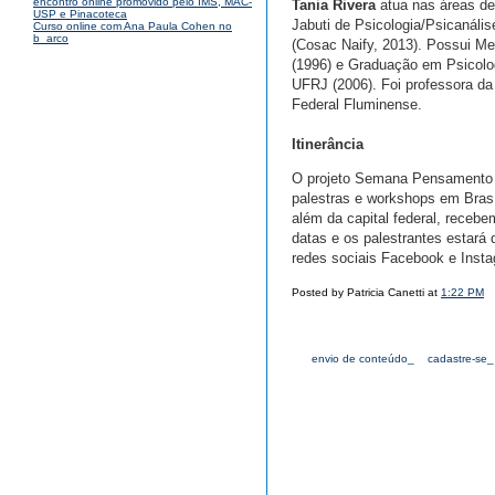
encontro online promovido pelo IMS, MAC-
Tania Rivera
atua nas áreas de 
USP e Pinacoteca
Jabuti de Psicologia/Psicanáli
Curso online com Ana Paula Cohen no
b_arco
(Cosac Naify, 2013). Possui Me
(1996) e Graduação em Psicolog
UFRJ (2006). Foi professora da
Federal Fluminense.
Itinerância
O projeto Semana Pensamento Cr
palestras e workshops em Brasí
além da capital federal, receb
datas e os palestrantes estará 
redes sociais Facebook e Inst
Posted by Patricia Canetti at
1:22 PM
envio de conteúdo_
cadastre-se_