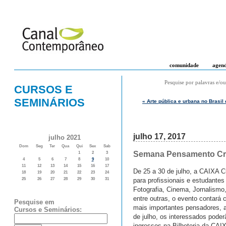
comunidade
agen
Pesquise por palavras e/ou
CURSOS E
SEMINÁRIOS
« Arte pública e urbana no Brasil
julho 17, 2017
julho 2021
Dom
Seg
Ter
Qua
Qui
Sex
Sab
Semana Pensamento Criat
1
2
3
4
5
6
7
8
9
10
11
12
13
14
15
16
17
De 25 a 30 de julho, a CAIXA C
18
19
20
21
22
23
24
para profissionais e estudantes
25
26
27
28
29
30
31
Fotografia, Cinema, Jornalismo,
entre outras, o evento contará
Pesquise em
mais importantes pensadores, ar
Cursos e Seminários:
de julho, os interessados pode
ingressos na Bilheteria da CAIX