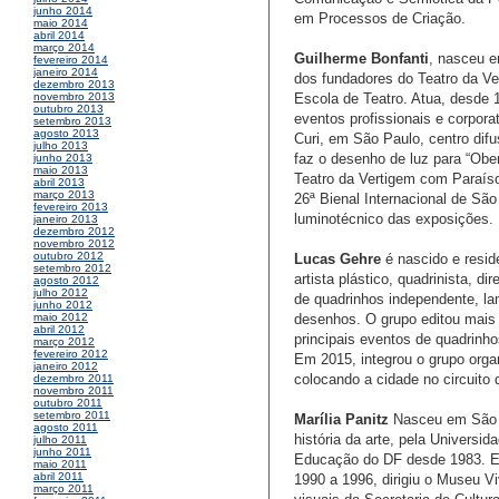
junho 2014
em Processos de Criação.
maio 2014
abril 2014
março 2014
Guilherme Bonfanti
, nasceu e
fevereiro 2014
janeiro 2014
dos fundadores do Teatro da V
dezembro 2013
Escola de Teatro. Atua, desde 1
novembro 2013
outubro 2013
eventos profissionais e corpora
setembro 2013
agosto 2013
Curi, em São Paulo, centro dif
julho 2013
faz o desenho de luz para “Obe
junho 2013
maio 2013
Teatro da Vertigem com Paraíso
abril 2013
março 2013
26ª Bienal Internacional de Sã
fevereiro 2013
luminotécnico das exposições.
janeiro 2013
dezembro 2012
novembro 2012
outubro 2012
Lucas Gehre
é nascido e resid
setembro 2012
artista plástico, quadrinista, d
agosto 2012
julho 2012
de quadrinhos independente, l
junho 2012
desenhos. O grupo editou mais 
maio 2012
abril 2012
principais eventos de quadrinho
março 2012
fevereiro 2012
Em 2015, integrou o grupo orga
janeiro 2012
colocando a cidade no circuito
dezembro 2011
novembro 2011
outubro 2011
setembro 2011
Marília Panitz
Nasceu em São Le
agosto 2011
história da arte, pela Universi
julho 2011
junho 2011
Educação do DF desde 1983. En
maio 2011
abril 2011
1990 a 1996, dirigiu o Museu 
março 2011