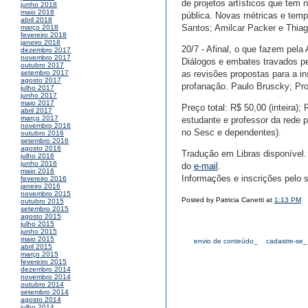
de projetos artísticos que tem 
junho 2018
maio 2018
pública. Novas métricas e temp
abril 2018
Santos; Amilcar Packer e Thiag
março 2018
fevereiro 2018
janeiro 2018
20/7 - Afinal, o que fazem pela
dezembro 2017
novembro 2017
Diálogos e embates travados pe
outubro 2017
as revisões propostas para a in
setembro 2017
agosto 2017
profanação. Paulo Bruscky; Pro
julho 2017
junho 2017
maio 2017
Preço total: R$ 50,00 (inteira
abril 2017
março 2017
estudante e professor da rede p
novembro 2016
no Sesc e dependentes).
outubro 2016
setembro 2016
agosto 2016
Tradução em Libras disponível.
julho 2016
junho 2016
do
e-mail
.
maio 2016
Informações e inscrições pelo si
fevereiro 2016
janeiro 2016
novembro 2015
Posted by Patricia Canetti at
1:13 PM
outubro 2015
setembro 2015
agosto 2015
julho 2015
junho 2015
maio 2015
envio de conteúdo_
cadastre-se_
abril 2015
março 2015
fevereiro 2015
dezembro 2014
novembro 2014
outubro 2014
setembro 2014
agosto 2014
julho 2014