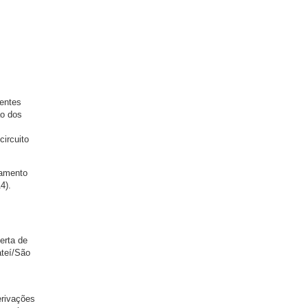
tentes
ão dos
ircuito
tamento
4).
erta de
ateí/São
erivações