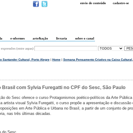
envio de conteúdo
cadastre-se
da
e-nformes
arte&ação
livraria
sobre o canal
 expressões (entre aspas)
 Santander Cultural, Porto Alegre
|
Home
|
Semana Pensamento Criativo na Caixa Cultural, 
o Brasil com Sylvia Furegatti no CPF do Sesc, São Paulo
o do Sesc oferece o curso Protagonismos poético-políticos da Arte Pública
la artista visual Sylvia Furegatti, o curso propõe a apresentação e discussão
roposições em Arte Pública e Urbana no Brasil, a partir de um conjunto de pro
ria, nas três últimas décadas.
o do Sesc