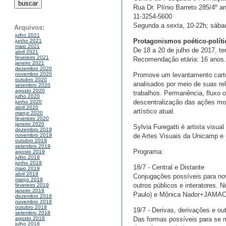
Rua Dr. Plínio Barreto 285/4º a
11-3254-5600
Segunda a sexta, 10-22h; sába
Arquivos:
julho 2021
Protagonismos poético-políti
junho 2021
maio 2021
De 18 a 20 de julho de 2017, te
abril 2021
fevereiro 2021
Recomendação etária: 16 anos.
janeiro 2021
dezembro 2020
Promove um levantamento cartogr
novembro 2020
outubro 2020
analisados por meio de suas re
setembro 2020
agosto 2020
trabalhos. Permanência, fluxo
julho 2020
descentralização das ações mov
junho 2020
abril 2020
artístico atual.
março 2020
fevereiro 2020
janeiro 2020
Sylvia Furegatti é artista vis
dezembro 2019
de Artes Visuais da Unicamp e 
novembro 2019
outubro 2019
setembro 2019
Programa:
agosto 2019
julho 2019
junho 2019
18/7 - Central e Distante
maio 2019
abril 2019
Conjugações possíveis para nov
março 2019
outros públicos e interatores
fevereiro 2019
janeiro 2019
Paulo) e Mônica Nador+JAMAC 
dezembro 2018
novembro 2018
outubro 2018
19/7 - Derivas, derivações e ou
setembro 2018
Das formas possíveis para se m
agosto 2018
julho 2018