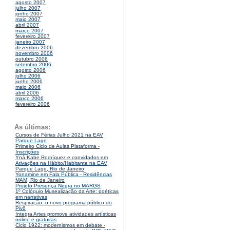
agosto 2007
julho 2007
junho 2007
maio 2007
abril 2007
março 2007
fevereiro 2007
janeiro 2007
dezembro 2006
novembro 2006
outubro 2006
setembro 2006
agosto 2006
julho 2006
junho 2006
maio 2006
abril 2006
março 2006
fevereiro 2006
As últimas:
Cursos de Férias Julho 2021 na EAV
Parque Lage
Primeiro Ciclo de Aulas Plataforma -
Inscrições
Yná Kabe Rodríguez e convidados em
Ativações na Hábito/Habitante na EAV
Parque Lage, Rio de Janeiro
Yonamine em Fala Pública - Residências
MAM, Rio de Janeiro
Projeto Presença Negra no MARGS
1º Colóquio Musealização da Arte: poéticas
em narrativas
Respiração: o novo programa público do
Pivô
Integra Artes promove atividades artísticas
online e gratuitas
Ciclo 1922: modernismos em debate -