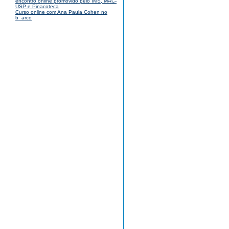
encontro online promovido pelo IMS, MAC-
USP e Pinacoteca
Curso online com Ana Paula Cohen no
b_arco