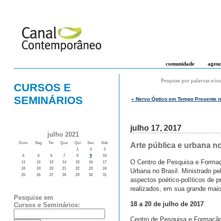
comunidade
agen
Pesquise por palavras e/ou
CURSOS E
SEMINÁRIOS
« Nervo Óptico em Tempo Presente no
julho 17, 2017
julho 2021
Dom
Seg
Ter
Qua
Qui
Sex
Sab
Arte pública e urbana n
1
2
3
4
5
6
7
8
9
10
O Centro de Pesquisa e Formaçã
11
12
13
14
15
16
17
18
19
20
21
22
23
24
Urbana no Brasil. Ministrado pe
25
26
27
28
29
30
31
aspectos poético-políticos de p
realizados, em sua grande maio
Pesquise em
18 a 20 de julho de 2017
Cursos e Seminários:
Centro de Pesquisa e Formaçã