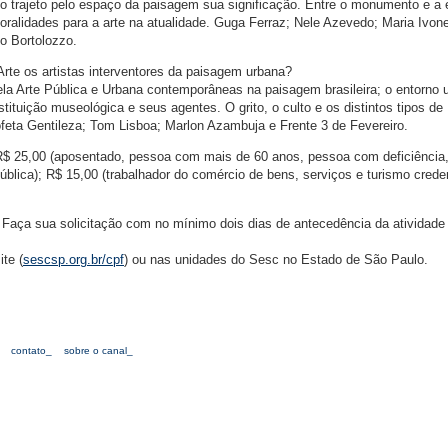
no trajeto pelo espaço da paisagem sua significação. Entre o monumento e a 
oralidades para a arte na atualidade. Guga Ferraz; Nele Azevedo; Maria Ivon
o Bortolozzo.
 Arte os artistas interventores da paisagem urbana?
la Arte Pública e Urbana contemporâneas na paisagem brasileira; o entorno 
stituição museológica e seus agentes. O grito, o culto e os distintos tipos de
feta Gentileza; Tom Lisboa; Marlon Azambuja e Frente 3 de Fevereiro.
); R$ 25,00 (aposentado, pessoa com mais de 60 anos, pessoa com deficiência
ública); R$ 15,00 (trabalhador do comércio de bens, serviços e turismo cred
 Faça sua solicitação com no mínimo dois dias de antecedência da atividade
te (
sescsp.org.br/cpf
) ou nas unidades do Sesc no Estado de São Paulo.
contato_
sobre o canal_