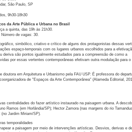
ndar, São Paulo, SP
dos, 9h30-18h30
cos da Arte Pública e Urbana no Brasil
rça a quinta, das 19h às 21h30.
 Número de vagas: 30.
áfico, simbólico, criativo e crítico de alguns dos protagonistas dessas ver
lações espaço-temporais com os lugares urbanos escolhidos para a efetivaç
 ou deriva são pontos igualmente estudados para a compreensão de como a
idas por essas vertentes contemporâneas efetivam outra modulação para o c
ual e doutora em Arquitetura e Urbanismo pela FAU USP. É professora do depar
coorganizadora de "Espaços da Arte Contemporânea" (Alameda Editorial, 201
as centralidades do fazer artístico instaurado na paisagem urbana. A descob
. Nuno Ramos (em Horlândia/SP); Hector Zamora (nas margens do rio Tamandu
(no Jardim Miriam/SP).
tras temporalidades
apear a paisagem por meio de intervenções artísticas. Desvios, derivas e d