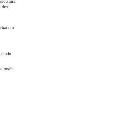
escultura
e dos
urbano e
,
enciado
 através