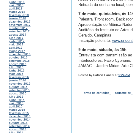
junho 2018
Retirada da senha no local, co
maio 2018
abril 2018
março 2018
7 de maio, quinta-feira, às 14
fevereiro 2018
janeiro 2018
Palestra “Front room, Back roo
dezembro 2017
Apresentação de Mônica Nador 
novembro 2017
outubro 2017
Auditório do Instituto de Arte
setembro 2017
Geraldo, Campinas
agosto 2017
julho 2017
Inscrição pelo site:
www.encont
junho 2017
maio 2017
abril 2017
9 de maio, sábado, às 15h
março 2017
novembro 2016
Entrevista com transmissão ao
outubro 2016
Interlocutores: Fabio Cypriano, 
setembro 2016
agosto 2016
JAMAC – Jardim Miriam Arte Cl
julho 2016
junho 2016
maio 2016
Posted by Patricia Canetti at
9:24 AM
fevereiro 2016
janeiro 2016
novembro 2015
outubro 2015
setembro 2015
envio de conteúdo_
cadastre-se_
agosto 2015
julho 2015
junho 2015
maio 2015
abril 2015
março 2015
fevereiro 2015
dezembro 2014
novembro 2014
outubro 2014
setembro 2014
agosto 2014
julho 2014