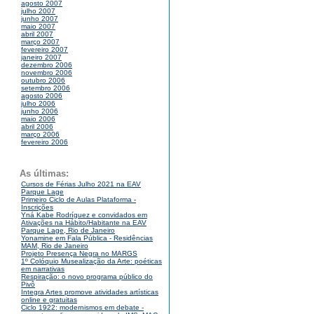
agosto 2007
julho 2007
junho 2007
maio 2007
abril 2007
março 2007
fevereiro 2007
janeiro 2007
dezembro 2006
novembro 2006
outubro 2006
setembro 2006
agosto 2006
julho 2006
junho 2006
maio 2006
abril 2006
março 2006
fevereiro 2006
As últimas:
Cursos de Férias Julho 2021 na EAV
Parque Lage
Primeiro Ciclo de Aulas Plataforma -
Inscrições
Yná Kabe Rodríguez e convidados em
Ativações na Hábito/Habitante na EAV
Parque Lage, Rio de Janeiro
Yonamine em Fala Pública - Residências
MAM, Rio de Janeiro
Projeto Presença Negra no MARGS
1º Colóquio Musealização da Arte: poéticas
em narrativas
Respiração: o novo programa público do
Pivô
Integra Artes promove atividades artísticas
online e gratuitas
Ciclo 1922: modernismos em debate -