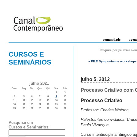
comunidade
agen
Pesquise por palavras e/ou
CURSOS E
SEMINÁRIOS
« FILE Symposium e workshops n
julho 5, 2012
julho 2021
Dom
Seg
Ter
Qua
Qui
Sex
Sab
Processo Criativo com 
1
2
3
4
5
6
7
8
9
10
Processo Criativo
11
12
13
14
15
16
17
18
19
20
21
22
23
24
25
26
27
28
29
30
31
Professor: Charles Watson
Palestrantes convidados: Bruce 
Pesquise em
Paulo Vivacqua
Cursos e Seminários:
Curso interdisciplinar dirigido 