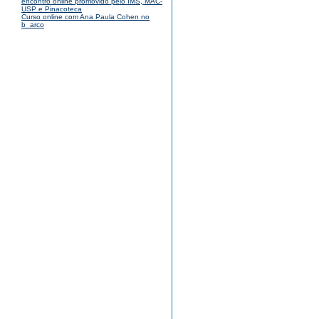
encontro online promovido pelo IMS, MAC-
USP e Pinacoteca
Curso online com Ana Paula Cohen no
b_arco