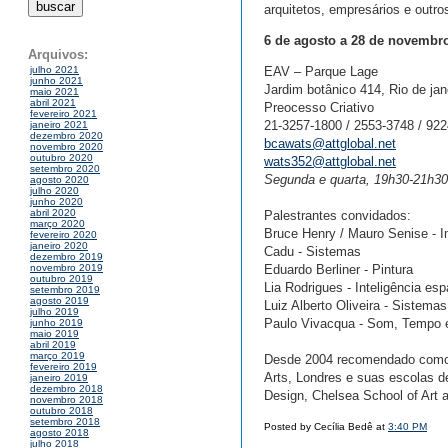
arquitetos, empresários e outr
6 de agosto a 28 de novembr
Arquivos:
EAV – Parque Lage
julho 2021
junho 2021
Jardim botânico 414, Rio de jan
maio 2021
abril 2021
Preocesso Criativo
fevereiro 2021
21-3257-1800 / 2553-3748 / 922
janeiro 2021
dezembro 2020
bcawats@attglobal.net
novembro 2020
outubro 2020
wats352@attglobal.net
setembro 2020
Segunda e quarta, 19h30-21h30
agosto 2020
julho 2020
junho 2020
abril 2020
Palestrantes convidados:
março 2020
Bruce Henry / Mauro Senise - I
fevereiro 2020
janeiro 2020
Cadu - Sistemas
dezembro 2019
Eduardo Berliner - Pintura
novembro 2019
outubro 2019
Lia Rodrigues - Inteligência espa
setembro 2019
agosto 2019
Luiz Alberto Oliveira - Sistemas
julho 2019
Paulo Vivacqua - Som, Tempo 
junho 2019
maio 2019
abril 2019
março 2019
Desde 2004 recomendado como u
fevereiro 2019
Arts, Londres e suas escolas de
janeiro 2019
dezembro 2018
Design, Chelsea School of Art 
novembro 2018
outubro 2018
setembro 2018
Posted by Cecília Bedê at
3:40 PM
agosto 2018
julho 2018