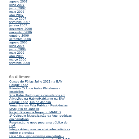
agosto 2007
julho 2007
junho 2007
maio 2007
abril 2007
março 2007
fevereiro 2007
janeiro 2007
dezembro 2006
novembro 2006
outubro 2006
setembro 2006
agosto 2006
julho 2006
junho 2006
maio 2006
abril 2006
março 2006
fevereiro 2006
As últimas:
Cursos de Férias Julho 2021 na EAV
Parque Lage
Primeiro Ciclo de Aulas Plataforma -
Inscrições
Yná Kabe Rodríguez e convidados em
Ativações na Hábito/Habitante na EAV
Parque Lage, Rio de Janeiro
Yonamine em Fala Pública - Residências
MAM, Rio de Janeiro
Projeto Presença Negra no MARGS
1º Colóquio Musealização da Arte: poéticas
em narrativas
Respiração: o novo programa público do
Pivô
Integra Artes promove atividades artísticas
online e gratuitas
Ciclo 1922: modernismos em debate -