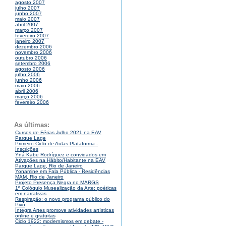
agosto 2007
julho 2007
junho 2007
maio 2007
abril 2007
março 2007
fevereiro 2007
janeiro 2007
dezembro 2006
novembro 2006
outubro 2006
setembro 2006
agosto 2006
julho 2006
junho 2006
maio 2006
abril 2006
março 2006
fevereiro 2006
As últimas:
Cursos de Férias Julho 2021 na EAV
Parque Lage
Primeiro Ciclo de Aulas Plataforma -
Inscrições
Yná Kabe Rodríguez e convidados em
Ativações na Hábito/Habitante na EAV
Parque Lage, Rio de Janeiro
Yonamine em Fala Pública - Residências
MAM, Rio de Janeiro
Projeto Presença Negra no MARGS
1º Colóquio Musealização da Arte: poéticas
em narrativas
Respiração: o novo programa público do
Pivô
Integra Artes promove atividades artísticas
online e gratuitas
Ciclo 1922: modernismos em debate -