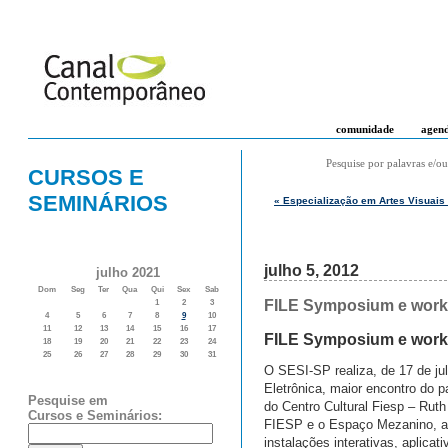
comunidade
agen
Pesquise por palavras e/ou
CURSOS E
SEMINÁRIOS
« Especialização em Artes Visuais 
julho 5, 2012
julho 2021
Dom
Seg
Ter
Qua
Qui
Sex
Sab
FILE Symposium e works
1
2
3
4
5
6
7
8
9
10
11
12
13
14
15
16
17
FILE Symposium e wor
18
19
20
21
22
23
24
25
26
27
28
29
30
31
O SESI-SP realiza, de 17 de jul
Eletrônica, maior encontro do p
Pesquise em
do Centro Cultural Fiesp – Ruth
Cursos e Seminários:
FIESP e o Espaço Mezanino, al
instalações interativas, aplic