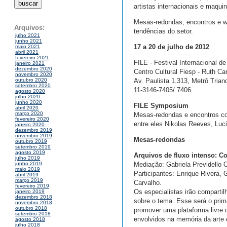
artistas internacionais e maqu
Mesas-redondas, encontros e wo
Arquivos:
tendências do setor.
julho 2021
junho 2021
17 a 20 de julho de 2012
maio 2021
abril 2021
fevereiro 2021
FILE - Festival Internacional d
janeiro 2021
dezembro 2020
Centro Cultural Fiesp - Ruth Ca
novembro 2020
Av. Paulista 1.313, Metrô Tria
outubro 2020
setembro 2020
11-3146-7405/ 7406
agosto 2020
julho 2020
junho 2020
FILE Symposium
abril 2020
março 2020
Mesas-redondas e encontros com
fevereiro 2020
entre eles Nikolas Reeves, Luci
janeiro 2020
dezembro 2019
novembro 2019
Mesas-redondas
outubro 2019
setembro 2019
agosto 2019
Arquivos de fluxo intenso: C
julho 2019
Mediação: Gabriela Previdello O
junho 2019
maio 2019
Participantes: Enrique Rivera,
abril 2019
março 2019
Carvalho.
fevereiro 2019
Os especialistas irão compartil
janeiro 2019
dezembro 2018
sobre o tema. Esse será o prim
novembro 2018
outubro 2018
promover uma plataforma livre d
setembro 2018
envolvidos na memória da arte el
agosto 2018
julho 2018