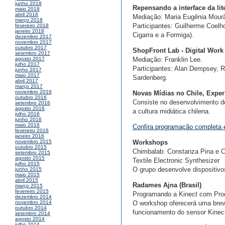
junho 2018
Repensando a interface da lite
maio 2018
abril 2018
Mediação: Maria Eugênia Mour
março 2018
Participantes: Guilherme Coelh
fevereiro 2018
janeiro 2018
Cigarra e a Formiga).
dezembro 2017
novembro 2017
outubro 2017
ShopFront Lab - Digital Work
setembro 2017
Mediação: Franklin Lee.
agosto 2017
julho 2017
Participantes: Alan Dempsey, R
junho 2017
maio 2017
Sardenberg.
abril 2017
março 2017
novembro 2016
Novas Mídias no Chile, Exper
outubro 2016
Consiste no desenvolvimento de
setembro 2016
agosto 2016
a cultura midiática chilena.
julho 2016
junho 2016
maio 2016
Confira programação completa e 
fevereiro 2016
janeiro 2016
Workshops
novembro 2015
outubro 2015
Chimbalab: Constanza Pina e C
setembro 2015
agosto 2015
Textile Electronic Synthesizer
julho 2015
O grupo desenvolve dispositivos
junho 2015
maio 2015
abril 2015
Radames Ajna (Brasil)
março 2015
fevereiro 2015
Programando a Kinect com Pro
dezembro 2014
O workshop oferecerá uma brev
novembro 2014
outubro 2014
funcionamento do sensor Kinec
setembro 2014
agosto 2014
julho 2014