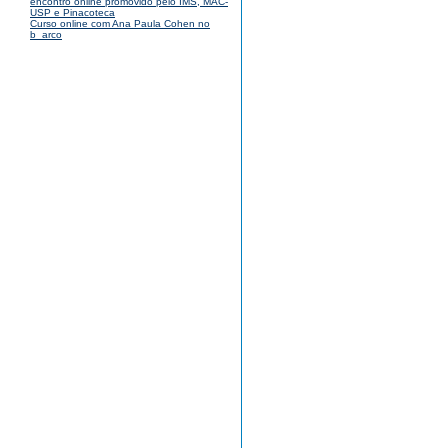
encontro online promovido pelo IMS, MAC-
USP e Pinacoteca
Curso online com Ana Paula Cohen no
b_arco