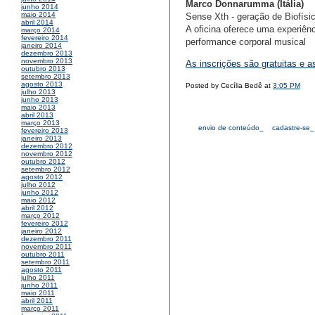
Marco Donnarumma (Itália)
junho 2014
maio 2014
Sense Xth - geração de Biofísi
abril 2014
A oficina oferece uma experiênc
março 2014
fevereiro 2014
performance corporal musical
janeiro 2014
dezembro 2013
novembro 2013
As inscrições são gratuitas e a
outubro 2013
setembro 2013
agosto 2013
Posted by Cecília Bedê at
3:05 PM
julho 2013
junho 2013
maio 2013
abril 2013
março 2013
envio de conteúdo_
cadastre-se_
fevereiro 2013
janeiro 2013
dezembro 2012
novembro 2012
outubro 2012
setembro 2012
agosto 2012
julho 2012
junho 2012
maio 2012
abril 2012
março 2012
fevereiro 2012
janeiro 2012
dezembro 2011
novembro 2011
outubro 2011
setembro 2011
agosto 2011
julho 2011
junho 2011
maio 2011
abril 2011
março 2011