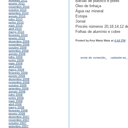
Bacias de plástico e potes
fevereiro 2011
janeiro 2011
Óleo de linhaça
novembro 2010
outubro 2010
Água raz mineral
setembro 2010
Estopa
agosto 2010
julho 2010
Jornal
junho 2010
maio 2010
Pincéis números 20,18,14,12 d
abril 2010
Folhas de alumínio e cobre
março 2010
fevereiro 2010
janeiro 2010
Posted by Ana Maria Maia at
4:44 PM
dezembro 2009
novembro 2009
outubro 2009
setembro 2009
agosto 2009
julho 2009
envio de conteúdo_
cadastre-se_
junho 2009
maio 2009
abril 2009
março 2009
fevereiro 2009
janeiro 2009
dezembro 2008
novembro 2008
outubro 2008
setembro 2008
agosto 2008
julho 2008
junho 2008
maio 2008
abril 2008
março 2008
fevereiro 2008
janeiro 2008
dezembro 2007
novembro 2007
outubro 2007
setembro 2007