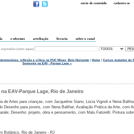
envio de conteúdo
cadastre-se
da
e-nformes
arte&ação
livraria
sobre o canal
 expressões (entre aspas)
ntemporânea: reflexão e crítica na PUC Minas, Belo Horizonte
|
Home
|
Cursos gratuitos do
Semestre na EAV - Parque Lage »
 na EAV-Parque Lage, Rio de Janeiro
ia de Artes para crianças, com Jacqueline Siano, Lúcia Vignoli e Nena Balth
do Desenho para jovens, com Nena Balthar; Avaliação Prática da Arte, com 
arale; Desenho: projeto, obra e pensamento, com Malu Fatorelli; Pintura sobr
m Botânico, Rio de Janeiro - RJ