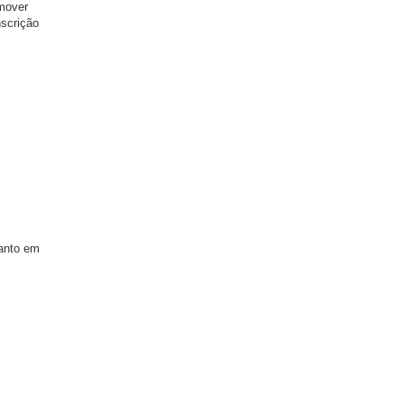
omover
nscrição
tanto em