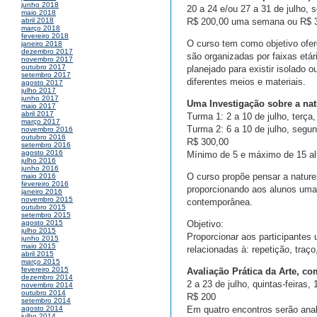
junho 2018
20 a 24 e/ou 27 a 31 de julho, 
maio 2018
R$ 200,00 uma semana ou R$ 
abril 2018
março 2018
fevereiro 2018
O curso tem como objetivo ofer
janeiro 2018
dezembro 2017
são organizadas por faixas etá
novembro 2017
outubro 2017
planejado para existir isolado 
setembro 2017
diferentes meios e materiais.
agosto 2017
julho 2017
junho 2017
Uma Investigação sobre a na
maio 2017
abril 2017
Turma 1: 2 a 10 de julho, terça
março 2017
Turma 2: 6 a 10 de julho, segu
novembro 2016
outubro 2016
R$ 300,00
setembro 2016
agosto 2016
Mínimo de 5 e máximo de 15 a
julho 2016
junho 2016
O curso propõe pensar a nature
maio 2016
fevereiro 2016
proporcionando aos alunos uma
janeiro 2016
novembro 2015
contemporânea.
outubro 2015
setembro 2015
Objetivo:
agosto 2015
julho 2015
Proporcionar aos participantes 
junho 2015
maio 2015
relacionadas à: repetição, traço
abril 2015
março 2015
fevereiro 2015
Avaliação Prática da Arte, c
dezembro 2014
2 a 23 de julho, quintas-feiras,
novembro 2014
outubro 2014
R$ 200
setembro 2014
Em quatro encontros serão anal
agosto 2014
julho 2014