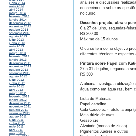
análises e discussões realizad
junho 2014
maio 2014
conhecimento sobre as questões
abril 2014
no curso.
março 2014
fevereiro 2014
janeiro 2014
Desenho: projeto, obra e pen
dezembro 2013
novembro 2013
6 a 27 de julho, segundas-feira
outubro 2013
R$ 200,00
setembro 2013
agosto 2013
Máximo de 15 alunos
julho 2013
junho 2013
maio 2013
O curso tem como objetivo prop
abril 2013
março 2013
diferentes técnicas e aspectos
fevereiro 2013
janeiro 2013
Pintura sobre Papel com Kat
dezembro 2012
novembro 2012
27 a 31 de julho, segunda a sex
outubro 2012
setembro 2012
R$ 300
agosto 2012
julho 2012
A oficina investiga a utilizaçã
junho 2012
maio 2012
água como em água raz, bem co
abril 2012
março 2012
fevereiro 2012
Lista de Materiais:
janeiro 2012
dezembro 2011
Papel cartolina
novembro 2011
Cola Cascorez - rótulo laranja 
outubro 2011
setembro 2011
Meia dúzia de ovos
agosto 2011
Gesso cré
julho 2011
junho 2011
Alvaiade (branco de zinco)
maio 2011
abril 2011
Pigmentos Xadrez e outros
março 2011