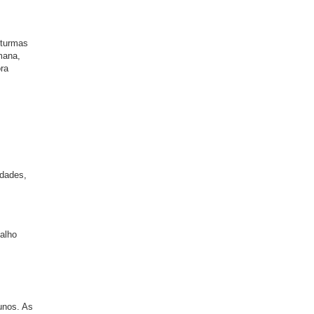
 turmas
mana,
ora
idades,
balho
unos. As