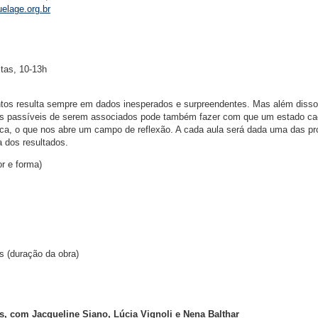
lage.org.br
xtas, 10-13h
tos resulta sempre em dados inesperados e surpreendentes. Mas além disso
éias passíveis de serem associados pode também fazer com que um estado ca
ica, o que nos abre um campo de reflexão. A cada aula será dada uma das p
 dos resultados.
r e forma)
s (duração da obra)
as, com Jacqueline Siano, Lúcia Vignoli e Nena Balthar