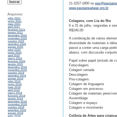
21-3257-1800 ou
eav@eavparque
www.eavparquelage.org.br
Arquivos:
julho 2021
Colagens, com Lia do Rio
junho 2021
maio 2021
6 a 31 de julho, segundas e se
abril 2021
R$240,00
fevereiro 2021
janeiro 2021
dezembro 2020
A combinação de vários elemen
novembro 2020
outubro 2020
diversidade de materiais e id
setembro 2020
agosto 2020
passe a conter uma carga poét
julho 2020
abaixo, com discussão conjunta
junho 2020
abril 2020
março 2020
Papel sobre papel (estudo de co
fevereiro 2020
janeiro 2020
Fotocolagem.
dezembro 2019
Colagem seriada
novembro 2019
outubro 2019
Descolagem
setembro 2019
agosto 2019
Piro-colagem.
julho 2019
Colagem de linguagens
junho 2019
maio 2019
Colagem em processo.
abril 2019
Colagem de materiais perecívei
março 2019
fevereiro 2019
Assemblage
janeiro 2019
dezembro 2018
Colagem e espaço
novembro 2018
Colagem e movimento
outubro 2018
setembro 2018
agosto 2018
Colônia de Artes para crianç
julho 2018