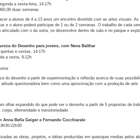
segunda a sexta-feira, 14-17h
360,00 duas semanas
ecer a alunos de 4 a 13 anos um encontro divertido com as artes visuais. As
rias e o aluno poderá participar de 1 ou de 2 semanas. O trabalho de cada se
ou articulado com o da outra, se desenvolve dentro de sala e no parque e expl
tureza do Desenho para jovens, com Nena Balthar
, quintas e sextas, 14-17h
nda a sexta, 9-12h
lunos
za do desenho a partir de experimentação e reflexão acerca de suas possibil
 atitude questionadora bem como uma aproximação com a produção de arte
um olhar expandido do que pode ser o desenho a partir de 5 propostas de tra
, corpo, efemeridade e transitoriedade.
om Anna Bella Geiger e Fernando Cocchiarale
 19h30-22h30
isadas as obras, projetos, e idéias produzidas em quaisquer medias pelos al