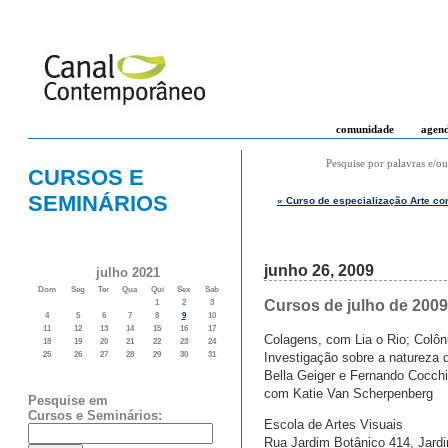
comunidade
agen
Pesquise por palavras e/ou
CURSOS E
SEMINÁRIOS
« Curso de especialização Arte co
junho 26, 2009
julho 2021
Dom
Seg
Ter
Qua
Qui
Sex
Sab
Cursos de julho de 2009
1
2
3
4
5
6
7
8
9
10
11
12
13
14
15
16
17
Colagens, com Lia o Rio; Colôn
18
19
20
21
22
23
24
Investigação sobre a natureza 
25
26
27
28
29
30
31
Bella Geiger e Fernando Cocchi
com Katie Van Scherpenberg
Pesquise em
Cursos e Seminários:
Escola de Artes Visuais
Rua Jardim Botânico 414, Jardi