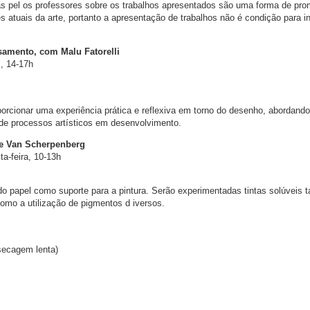
as pel os professores sobre os trabalhos apresentados são uma forma de pr
 atuais da arte, portanto a apresentação de trabalhos não é condição para i
samento, com Malu Fatorelli
s, 14-17h
orcionar uma experiência prática e reflexiva em torno do desenho, abordando
 de processos artísticos em desenvolvimento.
ie Van Scherpenberg
ta-feira, 10-13h
o do papel como suporte para a pintura. Serão experimentadas tintas solúveis 
mo a utilização de pigmentos d iversos.
(secagem lenta)