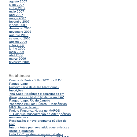
agosto 2007
julho 2007
junho 2007
maio 2007
abril 2007
março 2007
fevereiro 2007
janeiro 2007
dezembro 2006
novembro 2006
outubro 2006
setembro 2006
agosto 2006
julho 2006
junho 2006
maio 2006
abril 2006
março 2006
fevereiro 2006
As últimas:
Cursos de Férias Julho 2021 na EAV
Parque Lage
Primeiro Ciclo de Aulas Plataforma -
Inscrições
Yná Kabe Rodríguez e convidados em
Ativações na Hábito/Habitante na EAV
Parque Lage, Rio de Janeiro
Yonamine em Fala Pública - Residências
MAM, Rio de Janeiro
Projeto Presença Negra no MARGS
1º Colóquio Musealização da Arte: poéticas
em narrativas
Respiração: o novo programa público do
Pivô
Integra Artes promove atividades artísticas
online e gratuitas
Ciclo 1922: modernismos em debate -