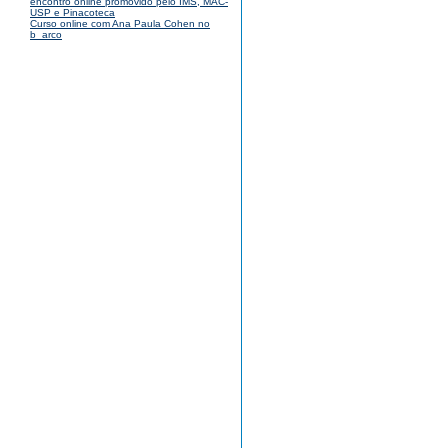
encontro online promovido pelo IMS, MAC-
USP e Pinacoteca
Curso online com Ana Paula Cohen no
b_arco