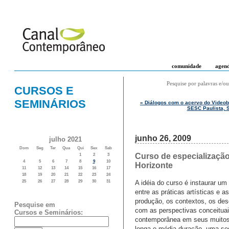
comunidade
agen
Pesquise por palavras e/ou
CURSOS E
SEMINÁRIOS
« Diálogos com o acervo do Videobr
SESC Paulista, 
junho 26, 2009
julho 2021
Dom
Seg
Ter
Qua
Qui
Sex
Sab
Curso de especialização
1
2
3
4
5
6
7
8
9
10
Horizonte
11
12
13
14
15
16
17
18
19
20
21
22
23
24
A idéia do curso é instaurar um
25
26
27
28
29
30
31
entre as práticas artísticas e 
produção, os contextos, os des
Pesquise em
com as perspectivas conceituai
Cursos e Seminários:
contemporânea em seus muitos 
longa e média duração, uma seq