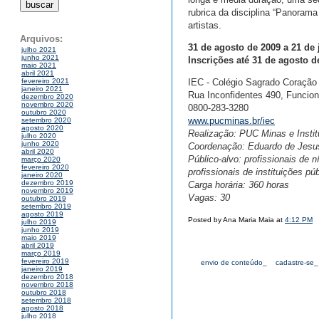
rubrica da disciplina “Panorama
artistas.
Arquivos:
31 de agosto de 2009 a 21 de 
julho 2021
junho 2021
Inscrições até 31 de agosto d
maio 2021
abril 2021
IEC - Colégio Sagrado Coração
fevereiro 2021
janeiro 2021
Rua Inconfidentes 490, Funcion
dezembro 2020
novembro 2020
0800-283-3280
outubro 2020
www.pucminas.br/iec
setembro 2020
agosto 2020
Realização: PUC Minas e Instit
julho 2020
junho 2020
Coordenação: Eduardo de Jesu
abril 2020
Público-alvo: profissionais de 
março 2020
fevereiro 2020
profissionais de instituições p
janeiro 2020
dezembro 2019
Carga horária: 360 horas
novembro 2019
Vagas: 30
outubro 2019
setembro 2019
agosto 2019
Posted by Ana Maria Maia at
4:12 PM
julho 2019
junho 2019
maio 2019
abril 2019
março 2019
fevereiro 2019
envio de conteúdo_
cadastre-se_
janeiro 2019
dezembro 2018
novembro 2018
outubro 2018
setembro 2018
agosto 2018
julho 2018