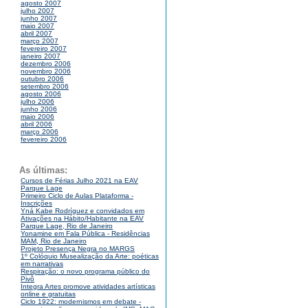
agosto 2007
julho 2007
junho 2007
maio 2007
abril 2007
março 2007
fevereiro 2007
janeiro 2007
dezembro 2006
novembro 2006
outubro 2006
setembro 2006
agosto 2006
julho 2006
junho 2006
maio 2006
abril 2006
março 2006
fevereiro 2006
As últimas:
Cursos de Férias Julho 2021 na EAV
Parque Lage
Primeiro Ciclo de Aulas Plataforma -
Inscrições
Yná Kabe Rodríguez e convidados em
Ativações na Hábito/Habitante na EAV
Parque Lage, Rio de Janeiro
Yonamine em Fala Pública - Residências
MAM, Rio de Janeiro
Projeto Presença Negra no MARGS
1º Colóquio Musealização da Arte: poéticas
em narrativas
Respiração: o novo programa público do
Pivô
Integra Artes promove atividades artísticas
online e gratuitas
Ciclo 1922: modernismos em debate -