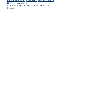
encontro online promovido pelo IMS, MAC-
USP e Pinacoteca
Curso online com Ana Paula Cohen no
b_arco