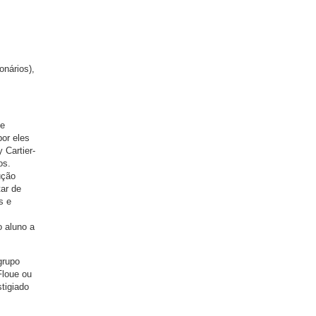
onários),
se
or eles
 Cartier-
os.
ução
tar de
s e
 aluno a
grupo
Floue ou
tigiado