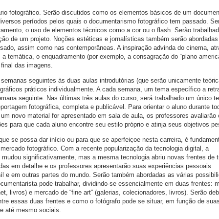
rio fotográfico. Serão discutidos como os elementos básicos de um documen
iversos períodos pelos quais o documentarismo fotográfico tem passado. Se
dramento, o uso de elementos técnicos como a cor ou o flash. Serão trabalha
ção de um projeto. Noções estéticas e jornalísticas também serão abordadas 
ssado, assim como nas contemporâneas. A inspiração advinda do cinema, at
va, a temática, o enquadramento (por exemplo, a consagração do “plano americ
final das imagens.
s semanas seguintes às duas aulas introdutórias (que serão unicamente teóric
tográficos práticos individualmente. A cada semana, um tema específico a retra
mana seguinte. Nas últimas três aulas do curso, será trabalhado um único t
ortagem fotográfica, completa e publicável. Para orientar o aluno durante t
 um novo material for apresentado em sala de aula, os professores avaliarão
s para que cada aluno encontre seu estilo próprio e atinja seus objetivos pe
que se possa dar início ou para que se aperfeiçoe nesta carreira, é fundamen
mercado fotográfico. Com a recente popularização da tecnologia digital, a
is mudou significativamente, mas a mesma tecnologia abriu novas frentes de t
das em detalhe e os professores apresentarão suas experiências pessoais
il e em outras partes do mundo. Serão também abordadas as várias possibil
umentarista pode trabalhar, dividindo-se essencialmente em duas frentes: 
ernet, livros) e mercado de “fine art” (galerias, colecionadores, livros). Serão de
ntre essas duas frentes e como o fotógrafo pode se situar, em função de sua
 e até mesmo sociais.