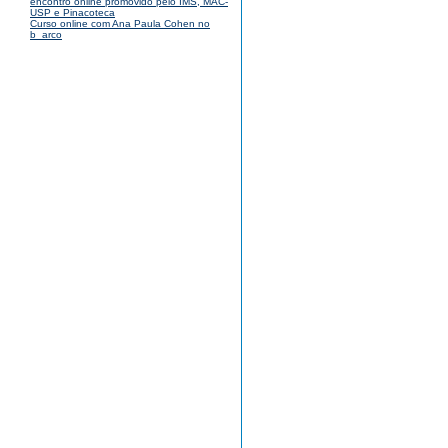
encontro online promovido pelo IMS, MAC-
USP e Pinacoteca
Curso online com Ana Paula Cohen no
b_arco