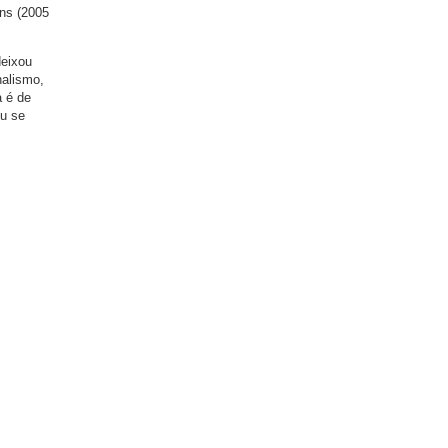
ns (2005
deixou
nalismo,
a é de
iu se