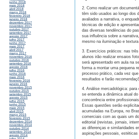
junho 2018
maio 2018
2. Como realizar um documentá
abril 2018
março 2018
têm sido usados ao longo dos d
fevereiro 2018
avaliados a narrativa, o enqua
janeiro 2018
dezembro 2017
técnicas de edição e apresenta
novembro 2017
outubro 2017
das diversas tendências do pa
setembro 2017
sua influência sobre a narrati
agosto 2017
julho 2017
mesmo na iluminação e textura 
junho 2017
maio 2017
abril 2017
3. Exercícios práticos: nas trê
março 2017
alunos irão realizar ensaios fo
novembro 2016
outubro 2016
será apresentado em aula na se
setembro 2016
agosto 2016
forma a montar uma pequena rep
julho 2016
processo prático, cada vez que
junho 2016
maio 2016
resultados e farão recomendaçõe
fevereiro 2016
janeiro 2016
novembro 2015
4. Análise mercadológica: para 
outubro 2015
se entenda a dinâmica atual do 
setembro 2015
agosto 2015
concorrência entre profissiona
julho 2015
junho 2015
Essas questões serão explicita
maio 2015
acumuladas na Europa, no Bras
abril 2015
março 2015
comerciais com as quais um doc
fevereiro 2015
editorial (revistas, jornais, int
dezembro 2014
novembro 2014
as diferenças e similaridades e
outubro 2014
setembro 2014
aspirações pessoais, estéticas
agosto 2014
julho 2014