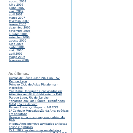
agosto 2007
julho 2007
junho 2007
maio 2007
abril 2007
março 2007
fevereiro 2007
janeiro 2007
dezembro 2006
novembro 2006
outubro 2006
setembro 2006
agosto 2006
julho 2006
junho 2006
maio 2006
abril 2006
março 2006
fevereiro 2006
As últimas:
Cursos de Férias Julho 2021 na EAV
Parque Lage
Primeiro Ciclo de Aulas Plataforma -
Inscrições
Yná Kabe Rodríguez e convidados em
Ativações na Hábito/Habitante na EAV
Parque Lage, Rio de Janeiro
Yonamine em Fala Pública - Residências
MAM, Rio de Janeiro
Projeto Presença Negra no MARGS
1º Colóquio Musealização da Arte: poéticas
em narrativas
Respiração: o novo programa público do
Pivô
Integra Artes promove atividades artísticas
online e gratuitas
Ciclo 1922: modernismos em debate -