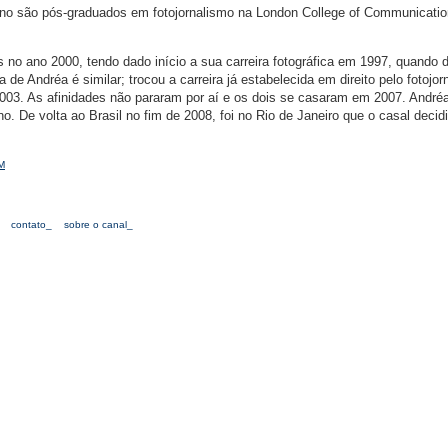
ino são pós-graduados em fotojornalismo na London College of Communicatio
no ano 2000, tendo dado início a sua carreira fotográfica em 1997, quando 
ia de Andréa é similar; trocou a carreira já estabelecida em direito pelo fotojor
03. As afinidades não pararam por aí e os dois se casaram em 2007. André
. De volta ao Brasil no fim de 2008, foi no Rio de Janeiro que o casal decid
M
contato_
sobre o canal_