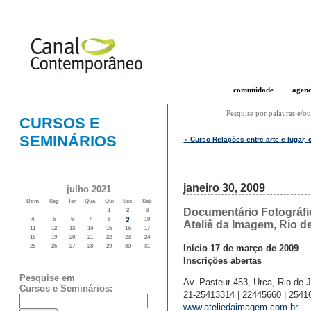
comunidade
agen
Pesquise por palavras e/ou
CURSOS E
SEMINÁRIOS
« Curso Relações entre arte e lugar,
janeiro 30, 2009
julho 2021
Dom
Seg
Ter
Qua
Qui
Sex
Sab
Documentário Fotográfi
1
2
3
4
5
6
7
8
9
10
Ateliê da Imagem, Rio d
11
12
13
14
15
16
17
18
19
20
21
22
23
24
Início 17 de março de 2009
25
26
27
28
29
30
31
Inscrições abertas
Pesquise em
Av. Pasteur 453, Urca, Rio de J
Cursos e Seminários:
21-25413314 | 22445660 | 2541
www.ateliedaimagem.com.br