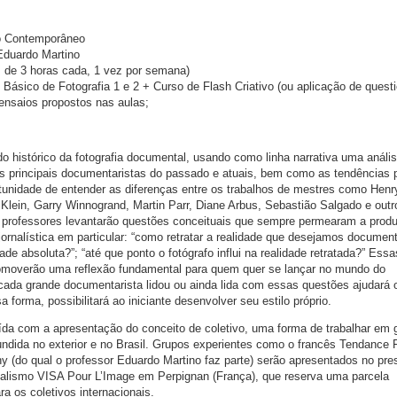
o Contemporâneo
Eduardo Martino
as de 3 horas cada, 1 vez por semana)
o Básico de Fotografia 1 e 2 + Curso de Flash Criativo (ou aplicação de questi
s ensaios propostos nas aulas;
 histórico da fotografia documental, usando como linha narrativa uma análi
os principais documentaristas do passado e atuais, bem como as tendências p
tunidade de entender as diferenças entre os trabalhos de mestres como Henry
 Klein, Garry Winnogrand, Martin Parr, Diane Arbus, Sebastião Salgado e outr
s professores levantarão questões conceituais que sempre permearam a prod
jornalística em particular: “como retratar a realidade que desejamos documen
ade absoluta?”; “até que ponto o fotógrafo influi na realidade retratada?” Essa
romoverão uma reflexão fundamental para quem quer se lançar no mundo do
ada grande documentarista lidou ou ainda lida com essas questões ajudará o
sa forma, possibilitará ao iniciante desenvolver seu estilo próprio.
luída com a apresentação do conceito de coletivo, uma forma de trabalhar em 
undida no exterior e no Brasil. Grupos experientes como o francês Tendance 
y (do qual o professor Eduardo Martino faz parte) serão apresentados no pres
ornalismo VISA Pour L’Image em Perpignan (França), que reserva uma parcela
ara os coletivos internacionais.