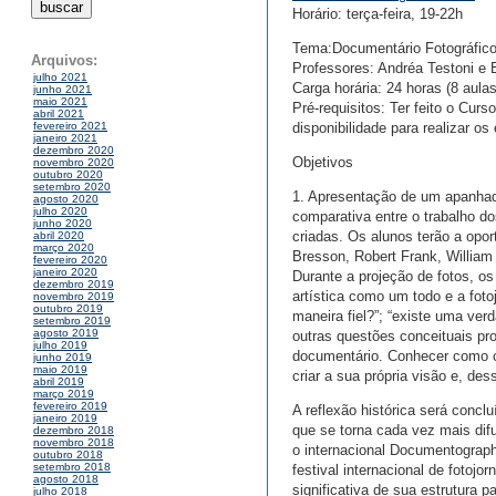
Horário: terça-feira, 19-22h
Tema:Documentário Fotográfic
Arquivos:
Professores: Andréa Testoni e 
julho 2021
Carga horária: 24 horas (8 aul
junho 2021
maio 2021
Pré-requisitos: Ter feito o Curs
abril 2021
disponibilidade para realizar o
fevereiro 2021
janeiro 2021
dezembro 2020
Objetivos
novembro 2020
outubro 2020
setembro 2020
1. Apresentação de um apanhado
agosto 2020
julho 2020
comparativa entre o trabalho d
junho 2020
criadas. Os alunos terão a opor
abril 2020
março 2020
Bresson, Robert Frank, William
fevereiro 2020
janeiro 2020
Durante a projeção de fotos, o
dezembro 2019
artística como um todo e a foto
novembro 2019
outubro 2019
maneira fiel?”; “existe uma verd
setembro 2019
agosto 2019
outras questões conceituais p
julho 2019
documentário. Conhecer como c
junho 2019
maio 2019
criar a sua própria visão e, des
abril 2019
março 2019
fevereiro 2019
A reflexão histórica será conc
janeiro 2019
que se torna cada vez mais dif
dezembro 2018
novembro 2018
o internacional Documentograph
outubro 2018
setembro 2018
festival internacional de fotoj
agosto 2018
significativa de sua estrutura p
julho 2018