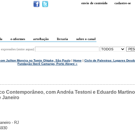
envio de conteúdo
cadastre-se
da
e-nformes
arte&ação
livraria
sobre o canal
 expressões (entre aspas)
 com Jailton Moreira no Tomie Ohtake, São Paulo
|
Home
|
Ciclo de Palestras: Lugares Desd
Fundação Iberê Camargo, Porto Alegre »
co Contemporâneo, com Andréa Testoni e Eduardo Martino
e Janeiro
aneiro - RJ
6930