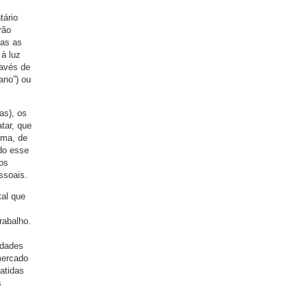
tário
rão
das as
à luz
ravés de
ano”) ou
as), os
tar, que
ema, de
odo esse
 os
ssoais.
tal que
rabalho.
idades
mercado
batidas
s