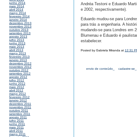
junho 2014
Andréa Testoni e Eduardo Mart
maio 2014
e 2002, respectivamente).
abril 2014
março 2014
fevereiro 2014
Eduardo mudou-se para Londres 
janeiro 2014
dezembro 2013
para trás a engenharia. A histór
novembro 2013
mudando-se para Londres em 20
outubro 2013
setembro 2013
Blumenau e Eduardo é paulistano
agosto 2013
julho 2013
estabelecer.
junho 2013
maio 2013
abril 2013
Posted by Gabriela Miranda at
12:31 P
março 2013
fevereiro 2013
janeiro 2013
dezembro 2012
novembro 2012
envio de conteúdo_
cadastre-se_
outubro 2012
setembro 2012
agosto 2012
julho 2012
junho 2012
maio 2012
abril 2012
março 2012
fevereiro 2012
janeiro 2012
dezembro 2011
novembro 2011
outubro 2011
setembro 2011
agosto 2011
julho 2011
junho 2011
maio 2011
abril 2011
março 2011