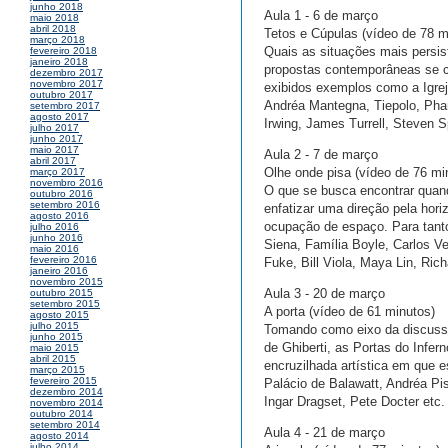
junho 2018
Aula 1 - 6 de março
maio 2018
abril 2018
Tetos e Cúpulas (vídeo de 78 m
março 2018
Quais as situações mais persi
fevereiro 2018
janeiro 2018
propostas contemporâneas se c
dezembro 2017
novembro 2017
exibidos exemplos como a Igrej
outubro 2017
Andréa Mantegna, Tiepolo, Phan
setembro 2017
agosto 2017
Irwing, James Turrell, Steven S
julho 2017
junho 2017
maio 2017
Aula 2 - 7 de março
abril 2017
Olhe onde pisa (vídeo de 76 mi
março 2017
novembro 2016
O que se busca encontrar quand
outubro 2016
setembro 2016
enfatizar uma direção pela hor
agosto 2016
ocupação de espaço. Para tant
julho 2016
junho 2016
Siena, Família Boyle, Carlos V
maio 2016
fevereiro 2016
Fuke, Bill Viola, Maya Lin, Ric
janeiro 2016
novembro 2015
Aula 3 - 20 de março
outubro 2015
setembro 2015
A porta (vídeo de 61 minutos)
agosto 2015
julho 2015
Tomando como eixo da discussão
junho 2015
de Ghiberti, as Portas do Infe
maio 2015
abril 2015
encruzilhada artística em que
março 2015
fevereiro 2015
Palácio de Balawatt, Andréa Pis
dezembro 2014
Ingar Dragset, Pete Docter etc.
novembro 2014
outubro 2014
setembro 2014
Aula 4 - 21 de março
agosto 2014
julho 2014