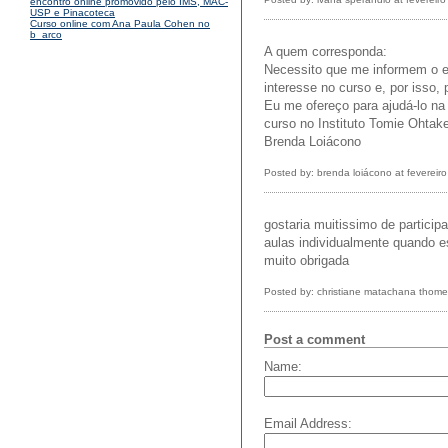
encontro online promovido pelo IMS, MAC-
USP e Pinacoteca
Curso online com Ana Paula Cohen no
b_arco
A quem corresponda:
Necessito que me informem o e-
interesse no curso e, por isso,
Eu me ofereço para ajudá-lo na
curso no Instituto Tomie Ohtake 
Brenda Loiácono
Posted by: brenda loiácono at fevereir
gostaria muitissimo de particip
aulas individualmente quando e
muito obrigada
Posted by: christiane matachana thome
Post a comment
Name:
Email Address: