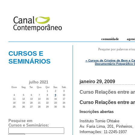
comunidade
agen
Pesquise por palavras e/ou
CURSOS E
SEMINÁRIOS
« Cursos de Cristine de Bem e Ca
Documentário Fotográfico 
janeiro 29, 2009
julho 2021
Dom
Seg
Ter
Qua
Qui
Sex
Sab
Curso Relações entre ar
1
2
3
4
5
6
7
8
9
10
11
12
13
14
15
16
17
Curso Relações entre art
18
19
20
21
22
23
24
25
26
27
28
29
30
31
Inscrições abertas
Pesquise em
Instituto Tomie Ohtake
Cursos e Seminários:
Av. Faria Lima, 201, Pinheiros,
Informações: 11-2245-1937