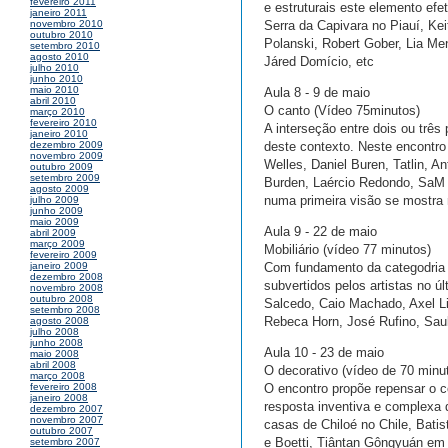
fevereiro 2011
e estruturais este elemento ef
janeiro 2011
Serra da Capivara no Piauí, Ke
novembro 2010
outubro 2010
Polanski, Robert Gober, Lia Me
setembro 2010
agosto 2010
Járed Domício, etc
julho 2010
junho 2010
maio 2010
Aula 8 - 9 de maio
abril 2010
O canto (Vídeo 75minutos)
março 2010
fevereiro 2010
A interseção entre dois ou três 
janeiro 2010
deste contexto. Neste encontro
dezembro 2009
novembro 2009
Welles, Daniel Buren, Tatlin, A
outubro 2009
setembro 2009
Burden, Laércio Redondo, SaM 
agosto 2009
numa primeira visão se mostra r
julho 2009
junho 2009
maio 2009
Aula 9 - 22 de maio
abril 2009
março 2009
Mobiliário (vídeo 77 minutos)
fevereiro 2009
Com fundamento da categodria d
janeiro 2009
dezembro 2008
subvertidos pelos artistas no ú
novembro 2008
outubro 2008
Salcedo, Caio Machado, Axel Li
setembro 2008
Rebeca Horn, José Rufino, Saul
agosto 2008
julho 2008
junho 2008
Aula 10 - 23 de maio
maio 2008
abril 2008
O decorativo (vídeo de 70 minu
março 2008
O encontro propõe repensar o c
fevereiro 2008
janeiro 2008
resposta inventiva e complexa
dezembro 2007
novembro 2007
casas de Chiloé no Chile, Batis
outubro 2007
e Boetti, Tiântan Gôngyuán em 
setembro 2007