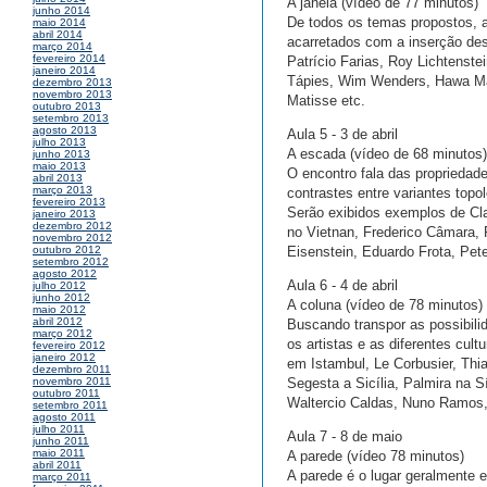
A janela (vídeo de 77 minutos)
junho 2014
De todos os temas propostos, a 
maio 2014
abril 2014
acarretados com a inserção des
março 2014
fevereiro 2014
Patrício Farias, Roy Lichtenste
janeiro 2014
Tápies, Wim Wenders, Hawa Maha
dezembro 2013
novembro 2013
Matisse etc.
outubro 2013
setembro 2013
agosto 2013
Aula 5 - 3 de abril
julho 2013
A escada (vídeo de 68 minutos)
junho 2013
maio 2013
O encontro fala das propriedad
abril 2013
março 2013
contrastes entre variantes to
fevereiro 2013
Serão exibidos exemplos de Cl
janeiro 2013
dezembro 2012
no Vietnan, Frederico Câmara, 
novembro 2012
Eisenstein, Eduardo Frota, Pet
outubro 2012
setembro 2012
agosto 2012
Aula 6 - 4 de abril
julho 2012
junho 2012
A coluna (vídeo de 78 minutos)
maio 2012
abril 2012
Buscando transpor as possibili
março 2012
os artistas e as diferentes cu
fevereiro 2012
janeiro 2012
em Istambul, Le Corbusier, Thi
dezembro 2011
Segesta a Sicília, Palmira na S
novembro 2011
outubro 2011
Waltercio Caldas, Nuno Ramos, 
setembro 2011
agosto 2011
julho 2011
Aula 7 - 8 de maio
junho 2011
maio 2011
A parede (vídeo 78 minutos)
abril 2011
A parede é o lugar geralmente 
março 2011