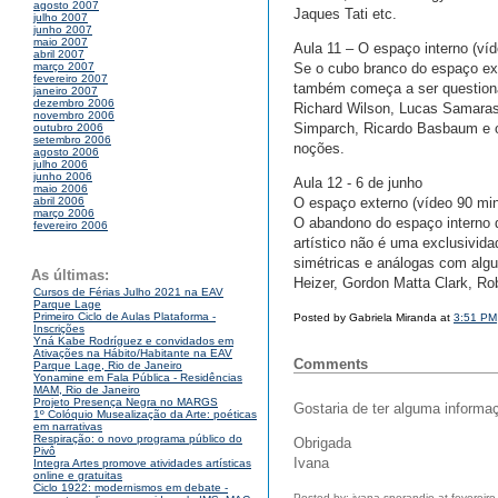
agosto 2007
Jaques Tati etc.
julho 2007
junho 2007
maio 2007
Aula 11 – O espaço interno (víd
abril 2007
Se o cubo branco do espaço ex
março 2007
fevereiro 2007
também começa a ser questiona
janeiro 2007
dezembro 2006
Richard Wilson, Lucas Samaras,
novembro 2006
Simparch, Ricardo Basbaum e o
outubro 2006
setembro 2006
noções.
agosto 2006
julho 2006
junho 2006
Aula 12 - 6 de junho
maio 2006
O espaço externo (vídeo 90 mi
abril 2006
março 2006
O abandono do espaço interno 
fevereiro 2006
artístico não é uma exclusivi
simétricas e análogas com alg
As últimas:
Heizer, Gordon Matta Clark, Ro
Cursos de Férias Julho 2021 na EAV
Parque Lage
Primeiro Ciclo de Aulas Plataforma -
Posted by Gabriela Miranda at
3:51 PM
Inscrições
Yná Kabe Rodríguez e convidados em
Ativações na Hábito/Habitante na EAV
Comments
Parque Lage, Rio de Janeiro
Yonamine em Fala Pública - Residências
MAM, Rio de Janeiro
Projeto Presença Negra no MARGS
Gostaria de ter alguma informaç
1º Colóquio Musealização da Arte: poéticas
em narrativas
Respiração: o novo programa público do
Obrigada
Pivô
Ivana
Integra Artes promove atividades artísticas
online e gratuitas
Ciclo 1922: modernismos em debate -
Posted by: ivana sperandio at fevereir