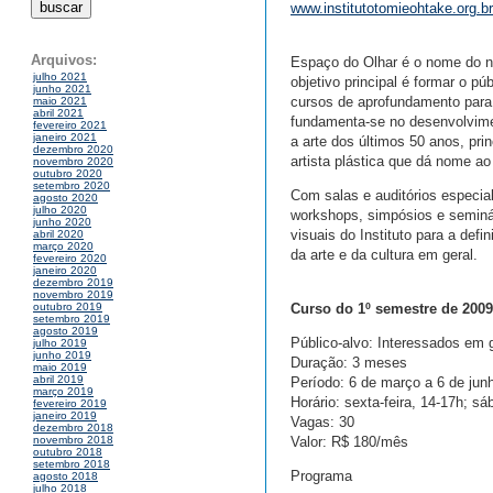
www.institutotomieohtake.org.br
Arquivos:
Espaço do Olhar é o nome do n
julho 2021
objetivo principal é formar o pú
junho 2021
cursos de aprofundamento para p
maio 2021
abril 2021
fundamenta-se no desenvolvime
fevereiro 2021
janeiro 2021
a arte dos últimos 50 anos, pr
dezembro 2020
artista plástica que dá nome a
novembro 2020
outubro 2020
setembro 2020
Com salas e auditórios especial
agosto 2020
julho 2020
workshops, simpósios e seminár
junho 2020
visuais do Instituto para a def
abril 2020
março 2020
da arte e da cultura em geral.
fevereiro 2020
janeiro 2020
dezembro 2019
novembro 2019
Curso do 1º semestre de 2009
outubro 2019
setembro 2019
agosto 2019
Público-alvo: Interessados em 
julho 2019
junho 2019
Duração: 3 meses
maio 2019
abril 2019
Período: 6 de março a 6 de jun
março 2019
Horário: sexta-feira, 14-17h; s
fevereiro 2019
janeiro 2019
Vagas: 30
dezembro 2018
Valor: R$ 180/mês
novembro 2018
outubro 2018
setembro 2018
Programa
agosto 2018
julho 2018