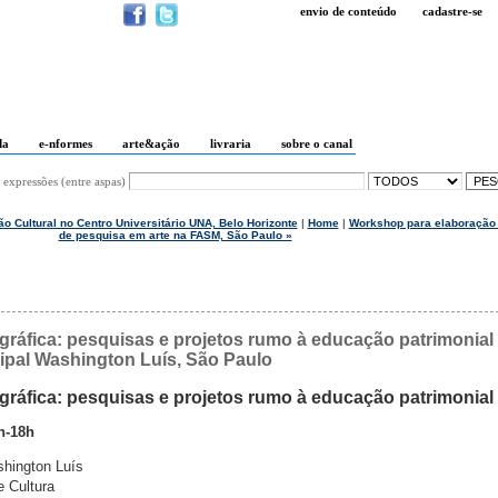
envio de conteúdo
cadastre-se
da
e-nformes
arte&ação
livraria
sobre o canal
 expressões (entre aspas)
ão Cultural no Centro Universitário UNA, Belo Horizonte
|
Home
|
Workshop para elaboração 
de pesquisa em arte na FASM, São Paulo »
ráfica: pesquisas e projetos rumo à educação patrimonial
ipal Washington Luís, São Paulo
ráfica: pesquisas e projetos rumo à educação patrimonial
h-18h
shington Luís
e Cultura