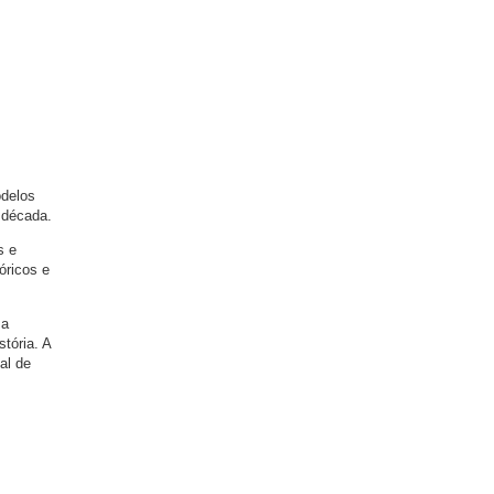
odelos
 década.
s e
óricos e
 a
tória. A
al de