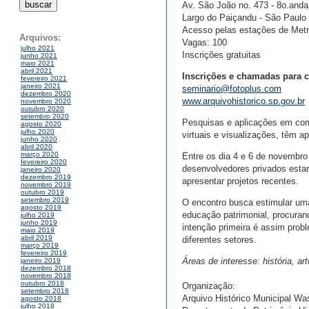
Av. São João no. 473 - 8o.andar
Largo do Paiçandu - São Paulo
Acesso pelas estações de Metr
Arquivos:
Vagas: 100
julho 2021
Inscrições gratuitas
junho 2021
maio 2021
abril 2021
Inscrições e chamadas para
fevereiro 2021
janeiro 2021
seminario@fotoplus.com
dezembro 2020
www.arquivohistorico.sp.gov.br
novembro 2020
outubro 2020
setembro 2020
Pesquisas e aplicações em com
agosto 2020
julho 2020
virtuais e visualizações, têm a
junho 2020
abril 2020
março 2020
Entre os dia 4 e 6 de novembro 
fevereiro 2020
desenvolvedores privados estar
janeiro 2020
dezembro 2019
apresentar projetos recentes.
novembro 2019
outubro 2019
setembro 2019
O encontro busca estimular uma
agosto 2019
educação patrimonial, procurand
julho 2019
junho 2019
intenção primeira é assim probl
maio 2019
abril 2019
diferentes setores.
março 2019
fevereiro 2019
Áreas de interesse: história, a
janeiro 2019
dezembro 2018
novembro 2018
outubro 2018
Organização:
setembro 2018
Arquivo Histórico Municipal Wa
agosto 2018
julho 2018