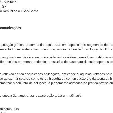
 - Auditório
 - SP
ô República ou São Bento
 comunicações
putação gráfica no campo da arquitetura, em especial nos segmentos de m
presentado um relativo crescimento no panorama brasileiro ao longo da última
pesquisadores de diversas universidades brasileiras, servidores institucionai
ão reunidos em mesas redondas e estudos de caso para discutir aspectos te
 reflexão crítica sobre essas aplicações, em especial aquelas voltadas para
o aproximar setores como os da filosofia da comunicação e o da teoria da his
ematizar o conjunto de soluções já plenamente adotadas na prática profission
rte-educação, arquitetura, computação gráfica, multimidia
shington Luís