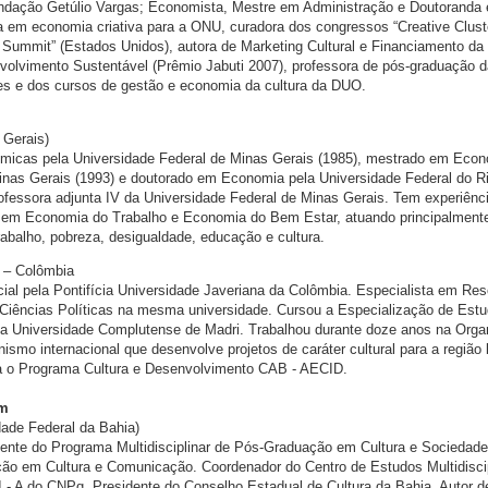
undação Getúlio Vargas; Economista, Mestre em Administração e Doutoranda
 em economia criativa para a ONU, curadora dos congressos “Creative Clust
s Summit” (Estados Unidos), autora de Marketing Cultural e Financiamento da 
volvimento Sustentável (Prêmio Jabuti 2007), professora de pós-graduação 
s e dos cursos de gestão e economia da cultura da DUO.
 Gerais)
icas pela Universidade Federal de Minas Gerais (1985), mestrado em Eco
inas Gerais (1993) e doutorado em Economia pela Universidade Federal do R
rofessora adjunta IV da Universidade Federal de Minas Gerais. Tem experiênc
 em Economia do Trabalho e Economia do Bem Estar, atuando principalment
abalho, pobreza, desigualdade, educação e cultura.
– Colômbia
l pela Pontifícia Universidade Javeriana da Colômbia. Especialista em Res
 Ciências Políticas na mesma universidade. Cursou a Especialização de Est
a Universidade Complutense de Madri. Trabalhou durante doze anos na Orga
ismo internacional que desenvolve projetos de caráter cultural para a região l
a o Programa Cultura e Desenvolvimento CAB - AECID.
im
idade Federal da Bahia)
ente do Programa Multidisciplinar de Pós-Graduação em Cultura e Sociedade
o em Cultura e Comunicação. Coordenador do Centro de Estudos Multidisci
 I - A do CNPq. Presidente do Conselho Estadual de Cultura da Bahia. Autor d