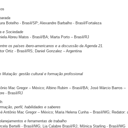
cos
parada
a Botelho - Brasil/SP; Alexandre Barbalho - Brasil/Fortaleza
a e Sociedade
ela Abreu Matos - Brasil/BA; Marta Porto – Brasil/RJ
entre os países ibero-americanos e a discussão da Agenda 21.
or Ortiz - Brasil/RS; Daniel Gonzalez – Argentina
Mutação: gestão cultural e formação profissional
nio Mac Gregor – México; Albino Rubim – Brasil/BA; José Márcio Barros –
re - Brasil/RJ
8h
rmação, perfil, habilidades e saberes
 Antônio Mac Gregor – México; Maria Helena Cunha – Brasil/MG; Redator: a 
planejamentos e ferramentas de trabalho
la Bertelli - Brasil/MG; Lia Calabre Brasil/RJ; Mônica Starling - Brasil/MG