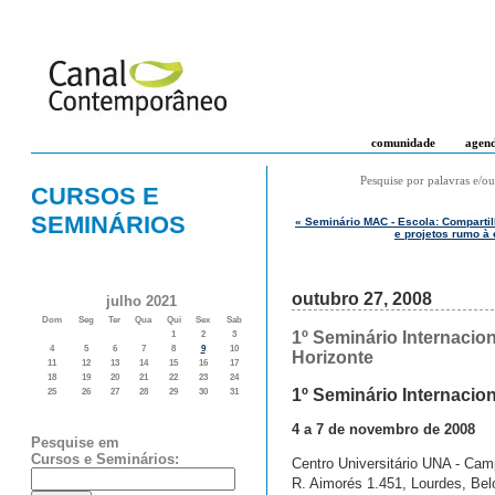
comunidade
agen
Pesquise por palavras e/ou
CURSOS E
SEMINÁRIOS
« Seminário MAC - Escola: Comparti
e projetos rumo à
outubro 27, 2008
julho 2021
Dom
Seg
Ter
Qua
Qui
Sex
Sab
1º Seminário Internacio
1
2
3
4
5
6
7
8
9
10
Horizonte
11
12
13
14
15
16
17
18
19
20
21
22
23
24
1º Seminário Internacio
25
26
27
28
29
30
31
4 a 7 de novembro de 2008
Pesquise em
Cursos e Seminários:
Centro Universitário UNA - Ca
R. Aimorés 1.451, Lourdes, Bel