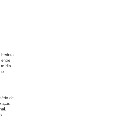
 Federal
 entre
e mídia
 no
tério de
ização
mal.
as