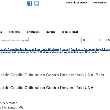
envio de conteúdo
cadastre-se
da
e-nformes
arte&ação
livraria
sobre o canal
 expressões (entre aspas)
lhando Experiências Pedagógicas, no MAC Niterói
|
Home
|
Seminário Computação gráfica: 
 educação patrimonial no Arquivo Histórico Municipal Washington Luís, São Paulo »
nal de Gestão Cultural no Centro Universitário UNA, Belo
nal de Gestão Cultural no Centro Universitário UNA
mpus Aimorés
o Horizonte - MG