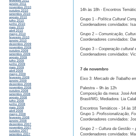
fevereiro 2011
janeiro 2011
novembro 2010
14h às 18h - Encontros Temáti
outubro 2010
setembro 2010
agosto 2010
Grupo 1 -
Política Cultural Com
julho 2010
Coordenadores convidados: Isaur
junho 2010
maio 2010
abril 2010
Grupo 2 –
Comunicação, Cultur
março 2010
fevereiro 2010
Coordenadores convidados: Dani
janeiro 2010
dezembro 2009
novembro 2009
Grupo 3 –
Cooperação cultural 
outubro 2009
Coordenadores convidados: Vict
setembro 2009
agosto 2009
julho 2009
junho 2009
maio 2009
7 de novembro
abril 2009
março 2009
fevereiro 2009
Eixo 3:
Mercado de Trabalho em 
janeiro 2009
dezembro 2008
Palestra – 9h às 12h
novembro 2008
outubro 2008
Composição da mesa: José Antô
setembro 2008
agosto 2008
Brasil/MG; Mediadora: Lia Calab
julho 2008
junho 2008
maio 2008
Encontros Temáticos - 14 às 1
abril 2008
Grupo 1-
Profissionalização, Fo
março 2008
fevereiro 2008
Coordenadores convidados: José
janeiro 2008
dezembro 2007
novembro 2007
Grupo 2 –
Cultura da Gestão – 
outubro 2007
Coordenadores convidados: Marce
setembro 2007