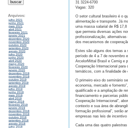
31 3224-6700
Vagas: 320
Arquivos:
O setor cultural brasileiro é o 
julho 2021
alimentação e transporte. Já m
junho 2021
uma massa salarial de R$ 17,8 
maio 2021
abril 2021
que permeia diversas ações nos 
fevereiro 2021
janeiro 2021
profissionalização, alternativ
dezembro 2020
dos mecanismos de cooperação 
novembro 2020
outubro 2020
setembro 2020
Estes são alguns dos temas a s
agosto 2020
julho 2020
período de 4 a 7 de novembro e
junho 2020
ArcelorMittal Brasil e Cemig e
abril 2020
março 2020
Cooperação Internacional para o
fevereiro 2020
janeiro 2020
temáticos, com a finalidade de 
dezembro 2019
novembro 2019
O primeiro eixo do seminário se
outubro 2019
setembro 2019
economia, mercado e fomento”,
agosto 2019
julho 2019
qualificado e a ampliação de re
junho 2019
financiamento e parcerias públ
maio 2019
abril 2019
Cooperação Internacional”, abor
março 2019
fevereiro 2019
contexto e sua área de abrangên
janeiro 2019
formação profissional”, serão a
dezembro 2018
novembro 2018
empresas nas leis de incentivo
outubro 2018
setembro 2018
agosto 2018
Cada uma das quatro palestras
julho 2018