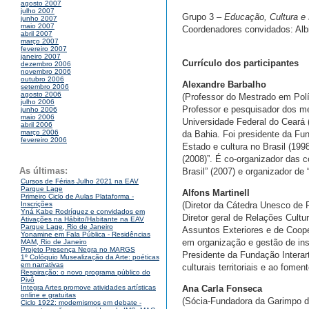
agosto 2007
julho 2007
Grupo 3 –
Educação, Cultura e
junho 2007
maio 2007
Coordenadores convidados: Alb
abril 2007
março 2007
fevereiro 2007
janeiro 2007
Currículo dos participantes
dezembro 2006
novembro 2006
outubro 2006
Alexandre Barbalho
setembro 2006
agosto 2006
(Professor do Mestrado em Polí
julho 2006
Professor e pesquisador dos 
junho 2006
maio 2006
Universidade Federal do Ceará
abril 2006
março 2006
da Bahia. Foi presidente da Fu
fevereiro 2006
Estado e cultura no Brasil (199
(2008)”. É co-organizador das c
As últimas:
Brasil” (2007) e organizador de “
Cursos de Férias Julho 2021 na EAV
Parque Lage
Alfons Martinell
Primeiro Ciclo de Aulas Plataforma -
(Diretor da Cátedra Unesco de P
Inscrições
Yná Kabe Rodríguez e convidados em
Diretor geral de Relações Cultu
Ativações na Hábito/Habitante na EAV
Parque Lage, Rio de Janeiro
Assuntos Exteriores e de Coope
Yonamine em Fala Pública - Residências
em organização e gestão de inst
MAM, Rio de Janeiro
Projeto Presença Negra no MARGS
Presidente da Fundação Interart
1º Colóquio Musealização da Arte: poéticas
em narrativas
culturais territoriais e ao fomen
Respiração: o novo programa público do
Pivô
Ana Carla Fonseca
Integra Artes promove atividades artísticas
online e gratuitas
(Sócia-Fundadora da Garimpo d
Ciclo 1922: modernismos em debate -