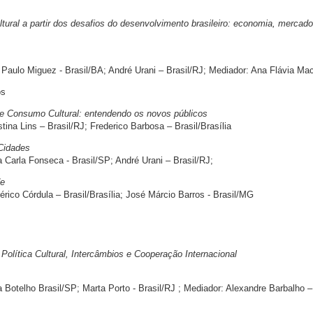
tural a partir dos desafios do desenvolvimento brasileiro: economia, mercado
 Paulo Miguez - Brasil/BA; André Urani – Brasil/RJ; Mediador: Ana Flávia Ma
os
e Consumo Cultural: entendendo os novos públicos
ina Lins – Brasil/RJ; Frederico Barbosa – Brasil/Brasília
Cidades
Carla Fonseca - Brasil/SP; André Urani – Brasil/RJ;
de
ico Córdula – Brasil/Brasília; José Márcio Barros - Brasil/MG
lítica Cultural, Intercâmbios e Cooperação Internacional
 Botelho Brasil/SP; Marta Porto - Brasil/RJ ; Mediador: Alexandre Barbalho –