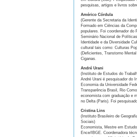
pesquisas, artigos e livros sobr
Américo Córdula
(Gerente da Secretaria da Identi
Formado em Ciências da Comput
populares. Foi coordenador do 
Seminário Nacional de Política
Identidade e da Diversidade Cul
cultural tais como: Culturas Po
(Deficientes, Transtorno Mental
Ciganas.
André Urani
(Instituto de Estudos do Traba
André Urani é pesquisador do In
Economia da Universidade Fede
Transparência Brasil, Rio Como 
economista com graduação e mes
no Delta (Paris). Foi pesquisa
Cristina Lins
(Instituto Brasileiro de Geogra
Sociais)
Economista, Mestre em Estudos
Ence/IBGE. Coordenadora técnic