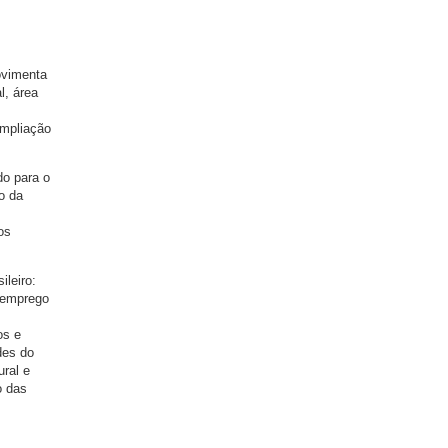
ovimenta
l, área
ampliação
do para o
o da
os
ileiro:
 emprego
os e
des do
ural e
o das