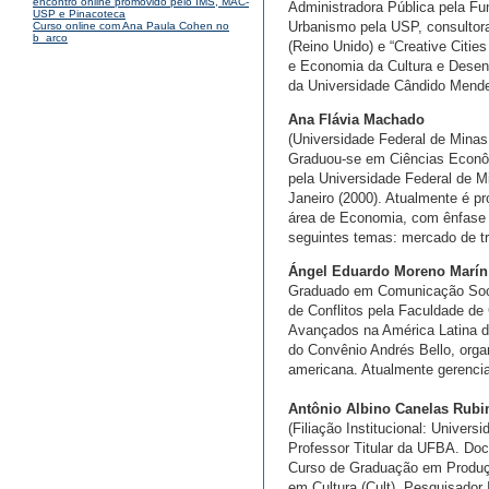
encontro online promovido pelo IMS, MAC-
Administradora Pública pela F
USP e Pinacoteca
Urbanismo pela USP, consultora
Curso online com Ana Paula Cohen no
b_arco
(Reino Unido) e “Creative Citie
e Economia da Cultura e Desen
da Universidade Cândido Mende
Ana Flávia Machado
(Universidade Federal de Minas
Graduou-se em Ciências Econôm
pela Universidade Federal de M
Janeiro (2000). Atualmente é p
área de Economia, com ênfase
seguintes temas: mercado de tr
Ángel Eduardo Moreno Marín
Graduado em Comunicação Socia
de Conflitos pela Faculdade de
Avançados na América Latina d
do Convênio Andrés Bello, organ
americana. Atualmente gerenci
Antônio Albino Canelas Rub
(Filiação Institucional: Univers
Professor Titular da UFBA. Doc
Curso de Graduação em Produçã
em Cultura (Cult). Pesquisador