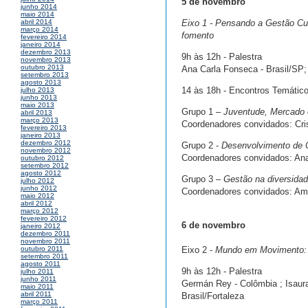
5 de novembro
junho 2014
maio 2014
Eixo 1 - Pensando a Gestão Cul
abril 2014
março 2014
fomento
fevereiro 2014
janeiro 2014
dezembro 2013
9h às 12h - Palestra
novembro 2013
outubro 2013
Ana Carla Fonseca - Brasil/SP;
setembro 2013
agosto 2013
14 às 18h - Encontros Temátic
julho 2013
junho 2013
maio 2013
Grupo 1 –
Juventude, Mercado 
abril 2013
março 2013
Coordenadores convidados: Crist
fevereiro 2013
janeiro 2013
dezembro 2012
Grupo 2 -
Desenvolvimento de 
novembro 2012
Coordenadores convidados: Ana 
outubro 2012
setembro 2012
agosto 2012
Grupo 3 –
Gestão na diversida
julho 2012
junho 2012
Coordenadores convidados: Amér
maio 2012
abril 2012
março 2012
fevereiro 2012
6 de novembro
janeiro 2012
dezembro 2011
novembro 2011
Eixo 2 -
Mundo em Movimento: Po
outubro 2011
setembro 2011
agosto 2011
9h às 12h - Palestra
julho 2011
junho 2011
Germán Rey - Colômbia ; Isaura
maio 2011
abril 2011
Brasil/Fortaleza
março 2011