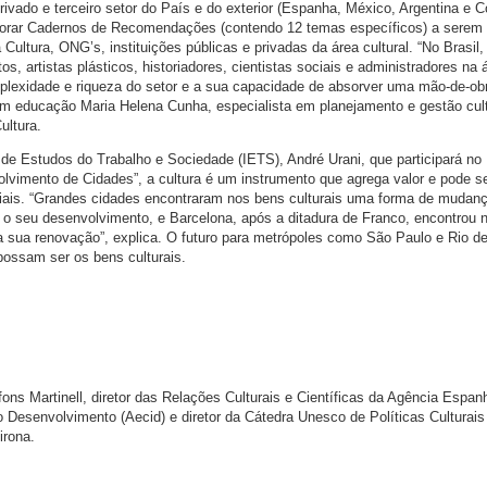
privado e terceiro setor do País e do exterior (Espanha, México, Argentina e C
aborar Cadernos de Recomendações (contendo 12 temas específicos) a serem
a Cultura, ONG’s, instituições públicas e privadas da área cultural. “No Brasil
os, artistas plásticos, historiadores, cientistas sociais e administradores na 
plexidade e riqueza do setor e a sua capacidade de absorver uma mão-de-ob
 em educação Maria Helena Cunha, especialista em planejamento e gestão cult
ultura.
 de Estudos do Trabalho e Sociedade (IETS), André Urani, que participará no
olvimento de Cidades”, a cultura é um instrumento que agrega valor e pode s
ciais. “Grandes cidades encontraram nos bens culturais uma forma de mudanç
o seu desenvolvimento, e Barcelona, após a ditadura de Franco, encontrou n
a sua renovação”, explica. O futuro para metrópoles como São Paulo e Rio de
possam ser os bens culturais.
ons Martinell, diretor das Relações Culturais e Científicas da Agência Espan
 Desenvolvimento (Aecid) e diretor da Cátedra Unesco de Políticas Culturais
irona.