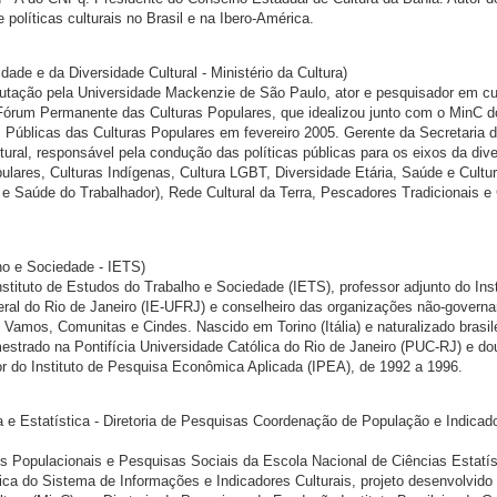
e políticas culturais no Brasil e na Ibero-América.
dade e da Diversidade Cultural - Ministério da Cultura)
ação pela Universidade Mackenzie de São Paulo, ator e pesquisador em cu
Fórum Permanente das Culturas Populares, que idealizou junto com o MinC d
s Públicas das Culturas Populares em fevereiro 2005. Gerente da Secretaria 
tural, responsável pela condução das políticas públicas para os eixos da div
pulares, Culturas Indígenas, Cultura LGBT, Diversidade Etária, Saúde e Cultu
 e Saúde do Trabalhador), Rede Cultural da Terra, Pescadores Tradicionais e 
lho e Sociedade - IETS)
stituto de Estudos do Trabalho e Sociedade (IETS), professor adjunto do Inst
ral do Rio de Janeiro (IE-UFRJ) e conselheiro das organizações não-govern
Vamos, Comunitas e Cindes. Nascido em Torino (Itália) e naturalizado brasile
trado na Pontifícia Universidade Católica do Rio de Janeiro (PUC-RJ) e do
dor do Instituto de Pesquisa Econômica Aplicada (IPEA), de 1992 a 1996.
fia e Estatística - Diretoria de Pesquisas Coordenação de População e Indicad
 Populacionais e Pesquisas Sociais da Escola Nacional de Ciências Estatís
a do Sistema de Informações e Indicadores Culturais, projeto desenvolvido