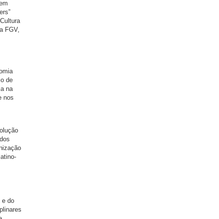
 em
ers”
Cultura
da FGV,
nomia
io de
ia na
e nos
olução
udos
nização
atino-
 e do
plinares
e