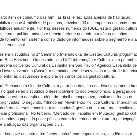
quarto item de consumo das famílias brasileiras, atrás apenas de habitação,
obiliza quase 4 milhões de pessoas, envolve 290 mil empresas culturais e m
bilhões anualmente. Por trás desses números do IBGE, está a gestão cultura
setores público, privado e terceiro setor e que enfrenta vários desafios:
as de fomento, um sistema consolidado de informações sobre o segmento e a 
internacional.
erem discutidos no 1º Seminário Internacional de Gestão Cultural, programa
m Belo Horizonte. Organizado pela DUO Informação e Cultura, com patrocíni
 parceria do Centro Cultural da Espanha em São Paulo / Agência Espanhola de
 Desenvolvimento (Aecid), o seminário será desenvolvido a partir de três eix
orientar as discussões e explorar os conceitos da gestão cultural.
rá “Pensando a Gestão Cultural a partir dos desafios do desenvolvimento bras
 no qual serão discutidos o desenvolvimento sócio-econômico, a geração de
nda na esfera da cultura, além do trabalho cooperativo, análise de fontes de
ico-privadas. O segundo, “Mundo em Movimento: Política Cultural, Intercâmbi
dará os diversos conceitos relacionados à gestão de cultura, as especificida
cia profissional. No terceiro, “Mercado de Trabalho em Mutação: gestão cult
nalisados o papel do poder público como fomentador de cultura, a participaçã
 e a atuação das organizações civis.
 e dos nove encontros temáticos contará com especialistas, acadêmicos e