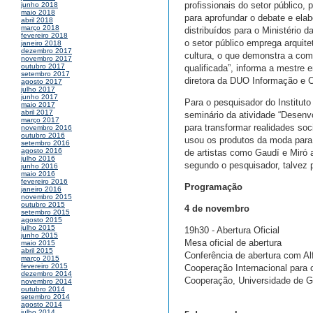
profissionais do setor público, 
junho 2018
maio 2018
para aprofundar o debate e el
abril 2018
março 2018
distribuídos para o Ministério d
fevereiro 2018
o setor público emprega arquitet
janeiro 2018
dezembro 2017
cultura, o que demonstra a com
novembro 2017
outubro 2017
qualificada”, informa a mestre
setembro 2017
diretora da DUO Informação e C
agosto 2017
julho 2017
junho 2017
Para o pesquisador do Instituto
maio 2017
abril 2017
seminário da atividade “Desenv
março 2017
para transformar realidades so
novembro 2016
outubro 2016
usou os produtos da moda para 
setembro 2016
agosto 2016
de artistas como Gaudí e Miró 
julho 2016
segundo o pesquisador, talvez 
junho 2016
maio 2016
fevereiro 2016
Programação
janeiro 2016
novembro 2015
outubro 2015
4 de novembro
setembro 2015
agosto 2015
julho 2015
19h30 - Abertura Oficial
junho 2015
Mesa oficial de abertura
maio 2015
abril 2015
Conferência de abertura com Alf
março 2015
fevereiro 2015
Cooperação Internacional para o
dezembro 2014
Cooperação, Universidade de G
novembro 2014
outubro 2014
setembro 2014
agosto 2014
julho 2014