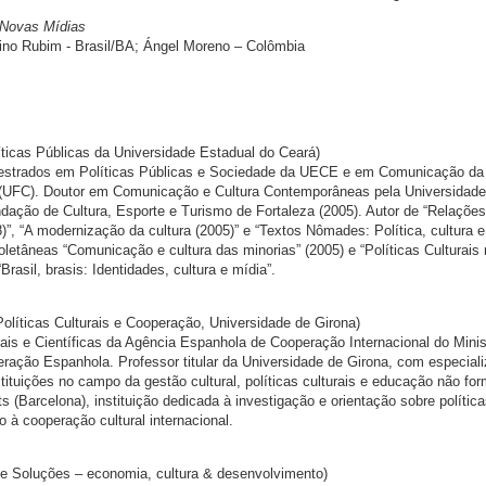
 Novas Mídias
ino Rubim - Brasil/BA; Ángel Moreno – Colômbia
ticas Públicas da Universidade Estadual do Ceará)
mestrados em Políticas Públicas e Sociedade da UECE e em Comunicação da
 (UFC). Doutor em Comunicação e Cultura Contemporâneas pela Universidade
ndação de Cultura, Esporte e Turismo de Fortaleza (2005). Autor de “Relações
8)”, “A modernização da cultura (2005)” e “Textos Nômades: Política, cultura 
oletâneas “Comunicação e cultura das minorias” (2005) e “Políticas Culturais
Brasil, brasis: Identidades, cultura e mídia”.
olíticas Culturais e Cooperação, Universidade de Girona)
rais e Científicas da Agência Espanhola de Cooperação Internacional do Minis
ração Espanhola. Professor titular da Universidade de Girona, com especial
ituições no campo da gestão cultural, políticas culturais e educação não for
s (Barcelona), instituição dedicada à investigação e orientação sobre polític
to à cooperação cultural internacional.
e Soluções – economia, cultura & desenvolvimento)