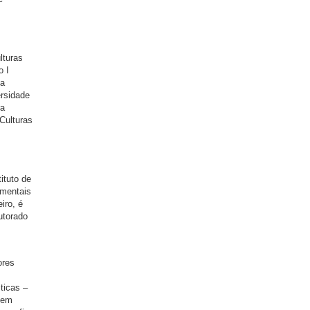
lturas
o I
da
ersidade
ra
Culturas
ituto de
amentais
iro, é
utorado
ores
ticas –
 em