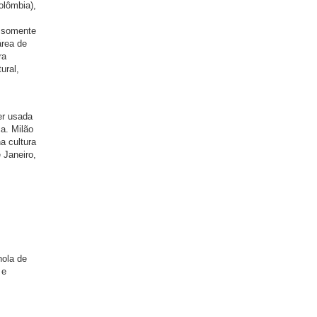
olômbia),
, somente
área de
ra
ural,
er usada
a. Milão
a cultura
 Janeiro,
hola de
 e