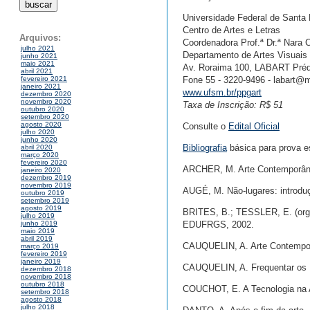
Universidade Federal de Santa 
Centro de Artes e Letras
Arquivos:
Coordenadora Prof.ª Dr.ª Nara C
julho 2021
Departamento de Artes Visuais
junho 2021
maio 2021
Av. Roraima 100, LABART Préd
abril 2021
Fone 55 - 3220-9496 - labart@m
fevereiro 2021
janeiro 2021
www.ufsm.br/ppgart
dezembro 2020
novembro 2020
Taxa de Inscrição: R$ 51
outubro 2020
setembro 2020
agosto 2020
Consulte o
Edital Oficial
julho 2020
junho 2020
Bibliografia
básica para prova es
abril 2020
março 2020
fevereiro 2020
ARCHER, M. Arte Contemporâne
janeiro 2020
dezembro 2019
novembro 2019
AUGÉ, M. Não-lugares: introdu
outubro 2019
setembro 2019
agosto 2019
BRITES, B.; TESSLER, E. (org.
julho 2019
EDUFRGS, 2002.
junho 2019
maio 2019
abril 2019
CAUQUELIN, A. Arte Contempor
março 2019
fevereiro 2019
janeiro 2019
CAUQUELIN, A. Frequentar os I
dezembro 2018
novembro 2018
outubro 2018
COUCHOT, E. A Tecnologia na Ar
setembro 2018
agosto 2018
julho 2018