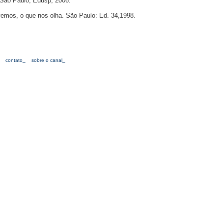
 São Paulo, Edusp, 2006.
os, o que nos olha. São Paulo: Ed. 34,1998.
contato_
sobre o canal_