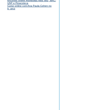
encontro online promovido pelo IMS, MAC-
USP e Pinacoteca
Curso online com Ana Paula Cohen no
b_arco