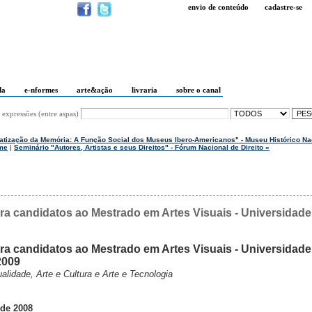
envio de conteúdo
cadastre-se
da
e-nformes
arte&ação
livraria
sobre o canal
 expressões (entre aspas)
atização da Memória: A Função Social dos Museus Ibero-Americanos" - Museu Histórico Nac
me
|
Seminário "Autores, Artistas e seus Direitos" - Fórum Nacional de Direito »
a candidatos ao Mestrado em Artes Visuais - Universidade
a candidatos ao Mestrado em Artes Visuais - Universidade
2009
alidade, Arte e Cultura e Arte e Tecnologia
 de 2008