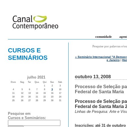
comunidade
agen
Pesquise por palavras e/ou
CURSOS E
SEMINÁRIOS
« Seminário Internacional "A Democr
e Janeiro
|
Ho
outubro 13, 2008
julho 2021
Dom
Seg
Ter
Qua
Qui
Sex
Sab
Processo de Seleção par
1
2
3
4
5
6
7
8
9
10
Federal de Santa Maria
11
12
13
14
15
16
17
18
19
20
21
22
23
24
Processo de Seleção par
25
26
27
28
29
30
31
Federal de Santa Maria 
Linhas de Pesquisa: Arte e Visu
Pesquise em
Cursos e Seminários:
Inscrições: até 31 de outubro