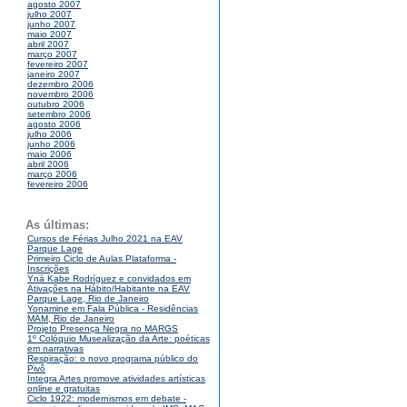
agosto 2007
julho 2007
junho 2007
maio 2007
abril 2007
março 2007
fevereiro 2007
janeiro 2007
dezembro 2006
novembro 2006
outubro 2006
setembro 2006
agosto 2006
julho 2006
junho 2006
maio 2006
abril 2006
março 2006
fevereiro 2006
As últimas:
Cursos de Férias Julho 2021 na EAV
Parque Lage
Primeiro Ciclo de Aulas Plataforma -
Inscrições
Yná Kabe Rodríguez e convidados em
Ativações na Hábito/Habitante na EAV
Parque Lage, Rio de Janeiro
Yonamine em Fala Pública - Residências
MAM, Rio de Janeiro
Projeto Presença Negra no MARGS
1º Colóquio Musealização da Arte: poéticas
em narrativas
Respiração: o novo programa público do
Pivô
Integra Artes promove atividades artísticas
online e gratuitas
Ciclo 1922: modernismos em debate -