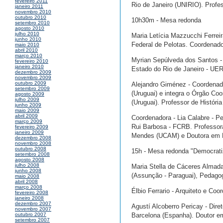
fevereiro 2011
Rio de Janeiro (UNIRIO). Profes
janeiro 2011
novembro 2010
outubro 2010
10h30m - Mesa redonda
setembro 2010
agosto 2010
julho 2010
Maria Letícia Mazzucchi Ferrei
junho 2010
Federal de Pelotas. Coordenad
maio 2010
abril 2010
março 2010
Myrian Sepúlveda dos Santos -
fevereiro 2010
janeiro 2010
Estado do Rio de Janeiro - UER
dezembro 2009
novembro 2009
outubro 2009
Alejandro Giménez - Coordenado
setembro 2009
(Uruguai) e integra o Órgão C
agosto 2009
julho 2009
(Uruguai). Professor de História
junho 2009
maio 2009
abril 2009
Coordenadora - Lia Calabre - P
março 2009
Rui Barbosa - FCRB. Professor
fevereiro 2009
janeiro 2009
Mendes (UCAM) e Doutora em H
dezembro 2008
novembro 2008
outubro 2008
15h - Mesa redonda "Democrat
setembro 2008
agosto 2008
julho 2008
Maria Stella de Cáceres Almad
junho 2008
(Assunção - Paraguai), Pedagog
maio 2008
abril 2008
março 2008
Élbio Ferrario - Arquiteto e Co
fevereiro 2008
janeiro 2008
dezembro 2007
Agustí Alcoberro Pericay - Dir
novembro 2007
Barcelona (Espanha). Doutor e
outubro 2007
setembro 2007