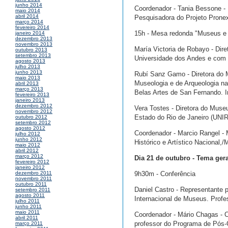
junho 2014
Coordenador - Tania Bessone - 
maio 2014
abril 2014
Pesquisadora do Projeto Pronex
março 2014
fevereiro 2014
15h - Mesa redonda "Museus e 
janeiro 2014
dezembro 2013
novembro 2013
María Victoria de Robayo - Dir
outubro 2013
setembro 2013
Universidade dos Andes e com e
agosto 2013
julho 2013
junho 2013
Rubí Sanz Gamo - Diretora do 
maio 2013
Museologia e de Arqueologia na
abril 2013
março 2013
Belas Artes de San Fernando. I
fevereiro 2013
janeiro 2013
dezembro 2012
Vera Tostes - Diretora do Muse
novembro 2012
Estado do Rio de Janeiro (UNIR
outubro 2012
setembro 2012
agosto 2012
Coordenador - Marcio Rangel - 
julho 2012
junho 2012
Histórico e Artístico Nacional,
maio 2012
abril 2012
março 2012
Dia 21 de outubro - Tema ge
fevereiro 2012
janeiro 2012
9h30m - Conferência
dezembro 2011
novembro 2011
outubro 2011
Daniel Castro - Representante 
setembro 2011
agosto 2011
Internacional de Museus. Profe
julho 2011
junho 2011
maio 2011
Coordenador - Mário Chagas -
abril 2011
professor do Programa de Pós-
março 2011