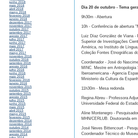
junho 2018
maio 2018
Dia 20 de outubro - Tema ger
abril 2018
março 2018
fevereiro 2018
9h30m - Abertura
janeiro 2018
dezembro 2017
10h - Conferência de abertura 
novembro 2017
outubro 2017
setembro 2017
Luiz Díaz González de Viana -
agosto 2017
julho 2017
Superior de Investigações Cien
junho 2017
maio 2017
América, no Instituto de Língua
abril 2017
Coleção Fontes Etnográficas do
março 2017
novembro 2016
outubro 2016
Coordenador - José do Nascime
setembro 2016
agosto 2016
MINC. Mestre em Antropologia
julho 2016
Iberoamericana - Agencia Espanh
junho 2016
maio 2016
Ministerio da Cultura da Espa
fevereiro 2016
janeiro 2016
novembro 2015
11h30m - Mesa redonda
outubro 2015
setembro 2015
agosto 2015
Regina Abreu - Professora Adj
julho 2015
Universidade Federal do Estado
junho 2015
maio 2015
abril 2015
Aline Montenegro - Pesquisador
março 2015
fevereiro 2015
MHN/CERLUB. Doutoranda em His
dezembro 2014
novembro 2014
José Neves Bittencourt - Pesqui
outubro 2014
setembro 2014
Coordenador Técnico do Museu A
agosto 2014
julho 2014