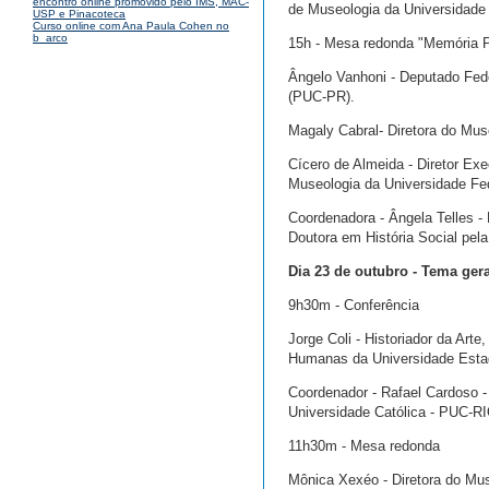
encontro online promovido pelo IMS, MAC-
de Museologia da Universidade
USP e Pinacoteca
Curso online com Ana Paula Cohen no
b_arco
15h - Mesa redonda "Memória Po
Ângelo Vanhoni - Deputado Fede
(PUC-PR).
Magaly Cabral- Diretora do Mu
Cícero de Almeida - Diretor Exe
Museologia da Universidade Fe
Coordenadora - Ângela Telles -
Doutora em História Social pel
Dia 23 de outubro - Tema ger
9h30m - Conferência
Jorge Coli - Historiador da Arte
Humanas da Universidade Estad
Coordenador - Rafael Cardoso - 
Universidade Católica - PUC-RI
11h30m - Mesa redonda
Mônica Xexéo - Diretora do Mus