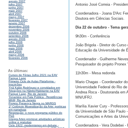
agosto 2007
Antonio José Correia - Preside
julho 2007
junho 2007
maio 2007
Coordenadora - Joana D'Arc Fer
abril 2007
março 2007
Doutora em Ciências Sociais.
fevereiro 2007
janeiro 2007
dezembro 2006
Dia 22 de outubro - Tema ge
novembro 2006
outubro 2006
9h30m - Conferência
setembro 2006
agosto 2006
julho 2006
João Brigola - Diretor do Cur
junho 2006
maio 2006
Educação da Universidade de Év
abril 2006
março 2006
fevereiro 2006
Coordenador - Guilherme Neves 
Pesquisador do projeto Pronex "
As últimas:
11h30m - Mesa redonda
Cursos de Férias Julho 2021 na EAV
Parque Lage
Mario Chagas - Coordenador do
Primeiro Ciclo de Aulas Plataforma -
Inscrições
Universidade Federal do Rio de
Yná Kabe Rodríguez e convidados em
Ativações na Hábito/Habitante na EAV
Andrea Roca - Doutoranda em An
Parque Lage, Rio de Janeiro
MN/UFRJ.
Yonamine em Fala Pública - Residências
MAM, Rio de Janeiro
Projeto Presença Negra no MARGS
Marília Xavier Cury - Professor
1º Colóquio Musealização da Arte: poéticas
em narrativas
da Universidade de São Paulo 
Respiração: o novo programa público do
Comunicações e Artes da Univ
Pivô
Integra Artes promove atividades artísticas
online e gratuitas
Coordenadora - Vera Dodebei -
Ciclo 1922: modernismos em debate -