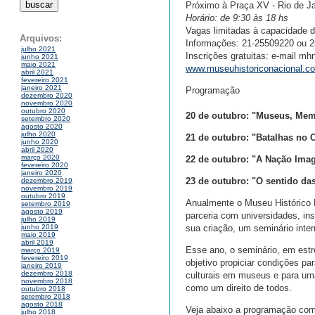
Próximo à Praça XV - Rio de Ja
Horário: de 9:30 às 18 hs
Vagas limitadas à capacidade do
Arquivos:
Informações: 21-25509220 ou 
julho 2021
Inscrições gratuitas: e-mail m
junho 2021
maio 2021
www.museuhistoriconacional.c
abril 2021
fevereiro 2021
janeiro 2021
Programação
dezembro 2020
novembro 2020
outubro 2020
20 de outubro: "Museus, Memó
setembro 2020
agosto 2020
julho 2020
21 de outubro: "Batalhas no
junho 2020
abril 2020
março 2020
22 de outubro: "A Nação Ima
fevereiro 2020
janeiro 2020
23 de outubro: "O sentido da
dezembro 2019
novembro 2019
outubro 2019
Anualmente o Museu Histórico 
setembro 2019
agosto 2019
parceria com universidades, inst
julho 2019
sua criação, um seminário inte
junho 2019
maio 2019
abril 2019
Esse ano, o seminário, em est
março 2019
fevereiro 2019
objetivo propiciar condições pa
janeiro 2019
dezembro 2018
culturais em museus e para uma
novembro 2018
como um direito de todos.
outubro 2018
setembro 2018
agosto 2018
Veja abaixo a programação com
julho 2018