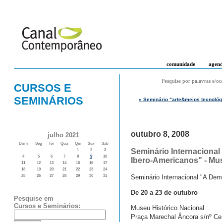
comunidade
agen
Pesquise por palavras e/ou
CURSOS E
SEMINÁRIOS
« Seminário "arte&meios tecnológ
outubro 8, 2008
julho 2021
Dom
Seg
Ter
Qua
Qui
Sex
Sab
Seminário Internaciona
1
2
3
4
5
6
7
8
9
10
Ibero-Americanos" - Mus
11
12
13
14
15
16
17
18
19
20
21
22
23
24
Seminário Internacional "A De
25
26
27
28
29
30
31
De 20 a 23 de outubro
Pesquise em
Cursos e Seminários:
Museu Histórico Nacional
Praça Marechal Âncora s/nº Ce