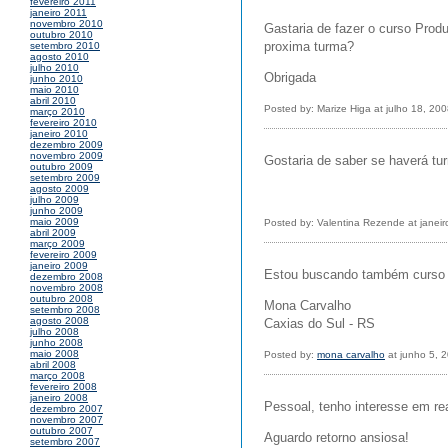
fevereiro 2011
janeiro 2011
novembro 2010
Gastaria de fazer o curso Produ
outubro 2010
proxima turma?
setembro 2010
agosto 2010
julho 2010
Obrigada
junho 2010
maio 2010
abril 2010
Posted by: Marize Higa at julho 18, 20
março 2010
fevereiro 2010
janeiro 2010
dezembro 2009
novembro 2009
Gostaria de saber se haverá tu
outubro 2009
setembro 2009
agosto 2009
julho 2009
junho 2009
maio 2009
Posted by: Valentina Rezende at janei
abril 2009
março 2009
fevereiro 2009
janeiro 2009
Estou buscando também curso d
dezembro 2008
novembro 2008
outubro 2008
Mona Carvalho
setembro 2008
agosto 2008
Caxias do Sul - RS
julho 2008
junho 2008
maio 2008
Posted by:
mona carvalho
at junho 5, 
abril 2008
março 2008
fevereiro 2008
janeiro 2008
Pessoal, tenho interesse em re
dezembro 2007
novembro 2007
outubro 2007
Aguardo retorno ansiosa!
setembro 2007