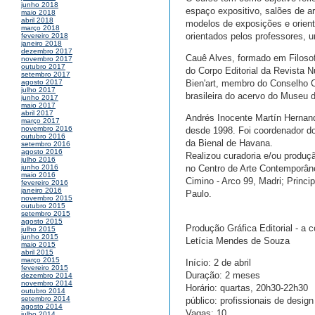
junho 2018
espaço expositivo, salões de a
maio 2018
abril 2018
modelos de exposições e orient
março 2018
orientados pelos professores,
fevereiro 2018
janeiro 2018
dezembro 2017
Cauê Alves, formado em Filos
novembro 2017
outubro 2017
do Corpo Editorial da Revista 
setembro 2017
Bien'art, membro do Conselho
agosto 2017
julho 2017
brasileira do acervo do Museu 
junho 2017
maio 2017
abril 2017
Andrés Inocente Martín Hernand
março 2017
novembro 2016
desde 1998. Foi coordenador d
outubro 2016
da Bienal de Havana.
setembro 2016
agosto 2016
Realizou curadoria e/ou produçã
julho 2016
no Centro de Arte Contemporâne
junho 2016
maio 2016
Cimino - Arco 99, Madri; Princi
fevereiro 2016
janeiro 2016
Paulo.
novembro 2015
outubro 2015
setembro 2015
agosto 2015
Produção Gráfica Editorial - a 
julho 2015
junho 2015
Letícia Mendes de Souza
maio 2015
abril 2015
março 2015
Início: 2 de abril
fevereiro 2015
Duração: 2 meses
dezembro 2014
novembro 2014
Horário: quartas, 20h30-22h30
outubro 2014
setembro 2014
público: profissionais de design
agosto 2014
Vagas: 10
julho 2014