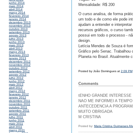
junho 2014
Mensalidade: R$ 200
maio 2014
abril 2014
março 2014
O curso analisa, de forma prát
fevereiro 2014
um todo e de como ele pode inte
janeiro 2014
dezembro 2013
ajudam a entender e interpretar
novembro 2013
outubro 2013
recursos gráficos, o curso tam
setembro 2013
possui em todo o processo - n
agosto 2013
julho 2013
design.
junho 2013
Letícia Mendes de Souza é fo
maio 2013
abril 2013
Gráfico pelo Senac. Trabalhou 
março 2013
fevereiro 2013
Planeta no Brasil. Atualmente 
janeiro 2013
dezembro 2012
novembro 2012
outubro 2012
Posted by João Domingues at
2:09 PM
setembro 2012
agosto 2012
julho 2012
junho 2012
Comments
maio 2012
abril 2012
março 2012
fevereiro 2012
tENHO GRANDE INTERESSE 
janeiro 2012
NAO ME INFORMEI A TEMPO
dezembro 2011
novembro 2011
ANTECEDENCIA A PROGRAM
outubro 2011
setembro 2011
MUITO OBRIGADA
agosto 2011
M CRISTINA
julho 2011
junho 2011
maio 2011
Posted by:
Maria Cristina Guimaraes Al
abril 2011
março 2011