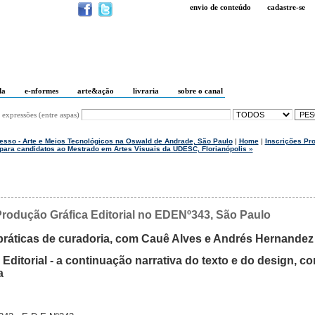
envio de conteúdo
cadastre-se
da
e-nformes
arte&ação
livraria
sobre o canal
 expressões (entre aspas)
cesso - Arte e Meios Tecnológicos na Oswald de Andrade, São Paulo
|
Home
|
Inscrições Pr
para candidatos ao Mestrado em Artes Visuais da UDESC, Florianópolis »
Produção Gráfica Editorial no EDENº343, São Paulo
práticas de curadoria, com Cauê Alves e Andrés Hernandez
ditorial - a continuação narrativa do texto e do design, c
a