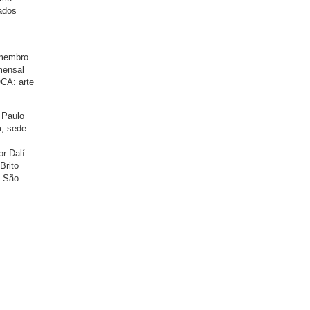
ados
 membro
mensal
CA: arte
 Paulo
m, sede
or Dalí
Brito
e São