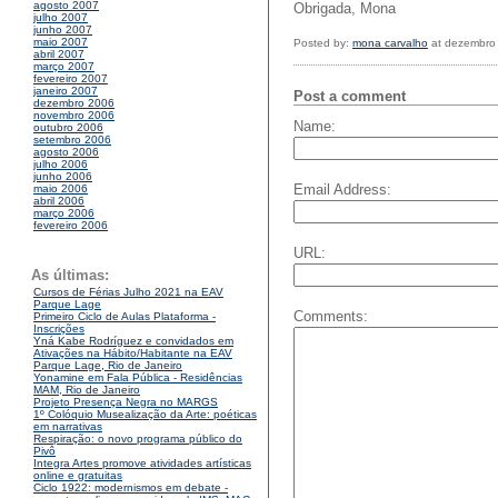
agosto 2007
Obrigada, Mona
julho 2007
junho 2007
maio 2007
Posted by:
mona carvalho
at dezembro 
abril 2007
março 2007
fevereiro 2007
janeiro 2007
Post a comment
dezembro 2006
novembro 2006
Name:
outubro 2006
setembro 2006
agosto 2006
julho 2006
junho 2006
Email Address:
maio 2006
abril 2006
março 2006
fevereiro 2006
URL:
As últimas:
Cursos de Férias Julho 2021 na EAV
Parque Lage
Comments:
Primeiro Ciclo de Aulas Plataforma -
Inscrições
Yná Kabe Rodríguez e convidados em
Ativações na Hábito/Habitante na EAV
Parque Lage, Rio de Janeiro
Yonamine em Fala Pública - Residências
MAM, Rio de Janeiro
Projeto Presença Negra no MARGS
1º Colóquio Musealização da Arte: poéticas
em narrativas
Respiração: o novo programa público do
Pivô
Integra Artes promove atividades artísticas
online e gratuitas
Ciclo 1922: modernismos em debate -