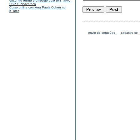
encontro online promovido pelo IMS, MAC-
USP e Pinacoteca
Curso online com Ana Paula Cohen no
b_arco
envio de conteúdo_
cadastre-se_