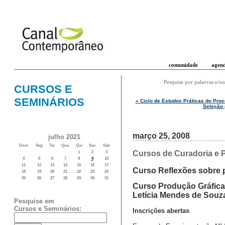
comunidade
agen
Pesquise por palavras e/ou
CURSOS E
SEMINÁRIOS
« Ciclo de Estudos Práticas do Pro
Seleção 
março 25, 2008
julho 2021
Dom
Seg
Ter
Qua
Qui
Sex
Sab
Cursos de Curadoria e 
1
2
3
4
5
6
7
8
9
10
11
12
13
14
15
16
17
Curso Reflexões sobre 
18
19
20
21
22
23
24
25
26
27
28
29
30
31
Curso Produção Gráfica E
Letícia Mendes de Souz
Pesquise em
Cursos e Seminários:
Inscrições abertas