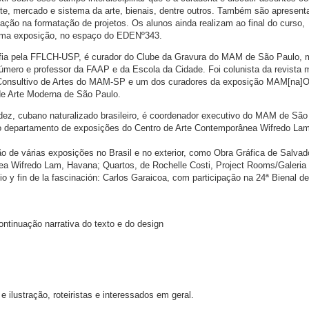
rte, mercado e sistema da arte, bienais, dentre outros. Também são apresent
ação na formatação de projetos. Os alunos ainda realizam ao final do curso,
 uma exposição, no espaço do EDENº343.
ofia pela FFLCH-USP, é curador do Clube da Gravura do MAM de São Paulo,
Número e professor da FAAP e da Escola da Cidade. Foi colunista da revista 
 Consultivo de Artes do MAM-SP e um dos curadores da exposição MAM[na]O
de Arte Moderna de São Paulo.
ez, cubano naturalizado brasileiro, é coordenador executivo do MAM de São
o departamento de exposições do Centro de Arte Contemporânea Wifredo La
o de várias exposições no Brasil e no exterior, como Obra Gráfica de Salvad
a Wifredo Lam, Havana; Quartos, de Rochelle Costi, Project Rooms/Galeria 
pio y fin de la fascinación: Carlos Garaicoa, com participação na 24ª Bienal d
continuação narrativa do texto e do design
 e ilustração, roteiristas e interessados em geral.