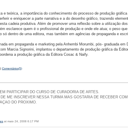
ica e teórica, a importância do conhecimento do processo de produção gráfic
rferir e enriquecer a parte narrativa e a do desenho gráfico, trazendo elemen
 esta cadeia produtiva. Além de promover uma reflexão sobre a utilização dos
bém esclarece quem é o profissional de produção e onde ele atua; o peso que
ão só dentro de uma editora, mas também em agências de propaganda e escri
rmada em propaganda e marketing pela Anhembi Morumbi, pós- graduada em 
com Marcia Signorini, implantou o departamento de produção gráfica da Edito
coordena a produção gráfica da Editora Cosac & Naify.
|
Comentários(5)
EM PARTICIPAR DO CURSO DE CURADORIA DE ARTES.
 DE ME INSCREVER NESSA TURMA MAS GOSTARIA DE RECEBER COM
AÇAO DO PROXIMO.
ves
at maio 24, 2008 6:17 PM