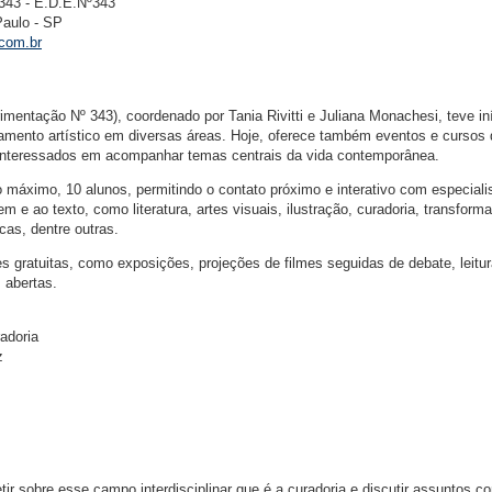
343 - E.D.E.Nº343
Paulo - SP
com.br
ntação Nº 343), coordenado por Tania Rivitti e Juliana Monachesi, teve in
amento artístico em diversas áreas. Hoje, oferece também eventos e cursos
a interessados em acompanhar temas centrais da vida contemporânea.
 máximo, 10 alunos, permitindo o contato próximo e interativo com especial
m e ao texto, como literatura, artes visuais, ilustração, curadoria, transform
cas, dentre outras.
es gratuitas, como exposições, projeções de filmes seguidas de debate, leitu
s abertas.
adoria
z
tir sobre esse campo interdisciplinar que é a curadoria e discutir assuntos c