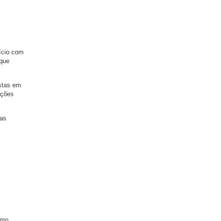
ício com
 que
istas em
ações
ras
omo