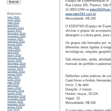
Espaço de Experimentação Nº 
Rua Lisboa 285, Paraíso, São 
11-3063-2299 ou
eden343@uol.
Arquivos:
www.eden343.com.br
julho 2021
Mensalidade: R$ 200
junho 2021
maio 2021
abril 2021
O EDENº343 (Espaço de Experime
fevereiro 2021
oficinas e grupos de acompanh
janeiro 2021
dezembro 2020
abrangem a cultura geral, par
novembro 2020
outubro 2020
setembro 2020
Os grupos são formados por, no
agosto 2020
diferentes áreas ligadas à image
julho 2020
junho 2020
tecnológicas, relações geopolíti
abril 2020
março 2020
fevereiro 2020
São oferecidas, ainda, atividad
janeiro 2020
mensais de portfólio e palestra
dezembro 2019
novembro 2019
outubro 2019
setembro 2019
agosto 2019
Reflexões sobre práticas de cur
julho 2019
Cauê Alves e Andrés Hernande
junho 2019
maio 2019
Início: 1 de abril
abril 2019
março 2019
Duração: 2 meses
fevereiro 2019
Horário: terças, 20-22h
janeiro 2019
dezembro 2018
Vagas: 10
novembro 2018
outubro 2018
Mensalidade: R$ 200
setembro 2018
agosto 2018
O curso tem como objetivo refle
julho 2018