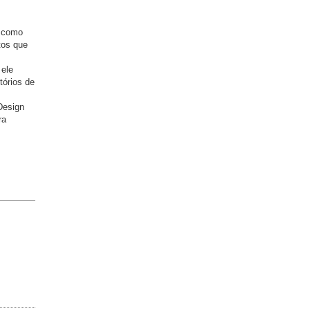
a como
tos que
 ele
tórios de
Design
ra