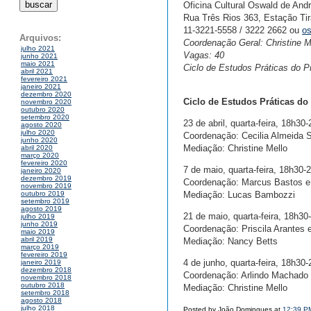
Oficina Cultural Oswald de And
Rua Três Rios 363, Estação Ti
11-3221-5558 / 3222 2662 ou
o
Arquivos:
Coordenação Geral: Christine M
julho 2021
Vagas: 40
junho 2021
maio 2021
Ciclo de Estudos Práticas do Pr
abril 2021
fevereiro 2021
janeiro 2021
dezembro 2020
Ciclo de Estudos Práticas do
novembro 2020
outubro 2020
setembro 2020
23 de abril, quarta-feira, 18h30
agosto 2020
julho 2020
Coordenação: Cecilia Almeida S
junho 2020
Mediação: Christine Mello
abril 2020
março 2020
fevereiro 2020
7 de maio, quarta-feira, 18h30-
janeiro 2020
dezembro 2019
Coordenação: Marcus Bastos e 
novembro 2019
Mediação: Lucas Bambozzi
outubro 2019
setembro 2019
agosto 2019
21 de maio, quarta-feira, 18h30
julho 2019
junho 2019
Coordenação: Priscila Arantes 
maio 2019
abril 2019
Mediação: Nancy Betts
março 2019
fevereiro 2019
4 de junho, quarta-feira, 18h30
janeiro 2019
dezembro 2018
Coordenação: Arlindo Machado 
novembro 2018
outubro 2018
Mediação: Christine Mello
setembro 2018
agosto 2018
julho 2018
Posted by João Domingues at
12:39 P