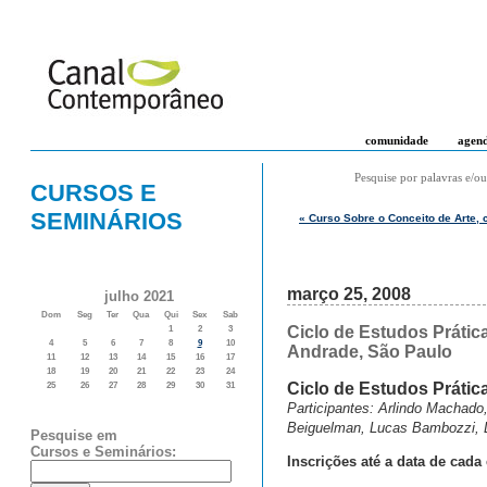
comunidade
agen
Pesquise por palavras e/ou
CURSOS E
SEMINÁRIOS
« Curso Sobre o Conceito de Arte,
março 25, 2008
julho 2021
Dom
Seg
Ter
Qua
Qui
Sex
Sab
Ciclo de Estudos Prátic
1
2
3
4
5
6
7
8
9
10
Andrade, São Paulo
11
12
13
14
15
16
17
18
19
20
21
22
23
24
Ciclo de Estudos Prátic
25
26
27
28
29
30
31
Participantes: Arlindo Machado,
Beiguelman, Lucas Bambozzi, L
Pesquise em
Cursos e Seminários:
Inscrições até a data de cada