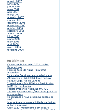
agosto 2007
julho 2007
junho 2007
maio 2007
abril 2007
março 2007
fevereiro 2007
janeiro 2007
dezembro 2006
novembro 2006
outubro 2006
setembro 2006
agosto 2006
julho 2006
junho 2006
maio 2006
abril 2006
março 2006
fevereiro 2006
As últimas:
Cursos de Férias Julho 2021 na EAV
Parque Lage
Primeiro Ciclo de Aulas Plataforma -
Inscrições
Yná Kabe Rodríguez e convidados em
Ativações na Hábito/Habitante na EAV
Parque Lage, Rio de Janeiro
Yonamine em Fala Pública - Residências
MAM, Rio de Janeiro
Projeto Presença Negra no MARGS
1º Colóquio Musealização da Arte: poéticas
em narrativas
Respiração: o novo programa público do
Pivô
Integra Artes promove atividades artísticas
online e gratuitas
Ciclo 1922: modernismos em debate -