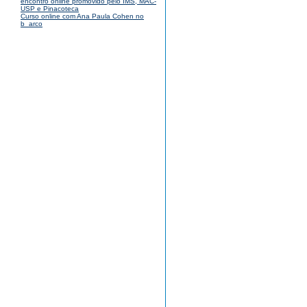
encontro online promovido pelo IMS, MAC-
USP e Pinacoteca
Curso online com Ana Paula Cohen no
b_arco