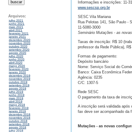
Informações e inscrições: 11-3
www.sescsp.org.br
Arquivos:
SESC Vila Mariana
julho 2021
Rua Pelotas 141, São Paulo - 
junho 2021
11-5080-3000
maio 2021
abril 2021
Seminário Mutações - as novas
fevereiro 2021
janeiro 2021
dezembro 2020
Taxas de inscrição: R$ 10 (tra
novembro 2020
professor da Rede Pública), R$ 
outubro 2020
setembro 2020
agosto 2020
Formas de pagamento:
julho 2020
junho 2020
Depósito bancário
abril 2020
março 2020
Nome: Serviço Social do Comér
fevereiro 2020
Banco: Caixa Econômica Feder
janeiro 2020
dezembro 2019
Agência: 0235
novembro 2019
C/C: 1307-5
outubro 2019
setembro 2019
agosto 2019
Rede SESC
julho 2019
junho 2019
O pagamento da taxa de inscri
maio 2019
abril 2019
março 2019
A inscrição será validada após
fevereiro 2019
fax deve ser acompanhado da fic
janeiro 2019
dezembro 2018
novembro 2018
outubro 2018
setembro 2018
Mutações - as novas configu
agosto 2018
julho 2018