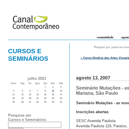
comunidade
agen
Pesquise por palavras e/ou
CURSOS E
SEMINÁRIOS
« Curso História das Artes Visuai
agosto 13, 2007
julho 2021
Dom
Seg
Ter
Qua
Qui
Sex
Sab
Seminário Mutações - a
1
2
3
4
5
6
7
8
9
10
Mariana, São Paulo
11
12
13
14
15
16
17
18
19
20
21
22
23
24
Seminário Mutações - as nov
25
26
27
28
29
30
31
Inscrições abertas
Pesquise em
Cursos e Seminários:
SESC Avenida Paulista
Avenida Paulista 119, Paraíso,