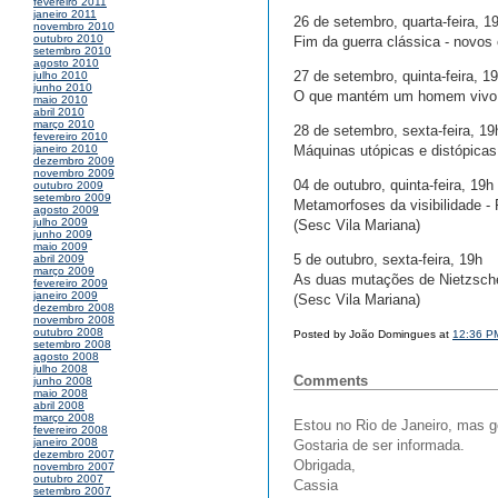
fevereiro 2011
janeiro 2011
26 de setembro, quarta-feira, 1
novembro 2010
outubro 2010
Fim da guerra clássica - novos 
setembro 2010
agosto 2010
27 de setembro, quinta-feira, 1
julho 2010
junho 2010
O que mantém um homem vivo: 
maio 2010
abril 2010
março 2010
28 de setembro, sexta-feira, 19
fevereiro 2010
Máquinas utópicas e distópicas
janeiro 2010
dezembro 2009
novembro 2009
04 de outubro, quinta-feira, 19h
outubro 2009
setembro 2009
Metamorfoses da visibilidade -
agosto 2009
julho 2009
(Sesc Vila Mariana)
junho 2009
maio 2009
5 de outubro, sexta-feira, 19h
abril 2009
março 2009
As duas mutações de Nietzsche
fevereiro 2009
janeiro 2009
(Sesc Vila Mariana)
dezembro 2008
novembro 2008
outubro 2008
Posted by João Domingues at
12:36 P
setembro 2008
agosto 2008
julho 2008
Comments
junho 2008
maio 2008
abril 2008
março 2008
Estou no Rio de Janeiro, mas go
fevereiro 2008
janeiro 2008
Gostaria de ser informada.
dezembro 2007
Obrigada,
novembro 2007
outubro 2007
Cassia
setembro 2007