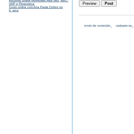
encontro online promovido pelo IMS, MAC-
USP e Pinacoteca
Curso online com Ana Paula Cohen no
b_arco
envio de conteúdo_
cadastre-se_