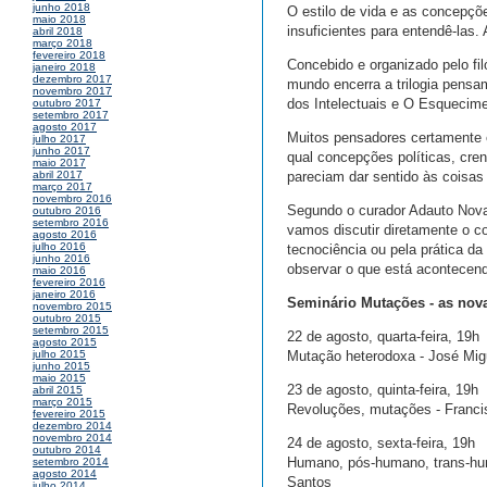
junho 2018
O estilo de vida e as concepçõ
maio 2018
insuficientes para entendê-las
abril 2018
março 2018
fevereiro 2018
Concebido e organizado pelo fi
janeiro 2018
dezembro 2017
mundo encerra a trilogia pensa
novembro 2017
dos Intelectuais e O Esquecime
outubro 2017
setembro 2017
agosto 2017
Muitos pensadores certamente 
julho 2017
junho 2017
qual concepções políticas, cren
maio 2017
pareciam dar sentido às coisas
abril 2017
março 2017
novembro 2016
Segundo o curador Adauto Novae
outubro 2016
setembro 2016
vamos discutir diretamente o c
agosto 2016
julho 2016
tecnociência ou pela prática d
junho 2016
observar o que está acontecendo 
maio 2016
fevereiro 2016
janeiro 2016
Seminário Mutações - as nov
novembro 2015
outubro 2015
setembro 2015
22 de agosto, quarta-feira, 19h
agosto 2015
Mutação heterodoxa - José Mig
julho 2015
junho 2015
maio 2015
23 de agosto, quinta-feira, 19h
abril 2015
março 2015
Revoluções, mutações - Francis
fevereiro 2015
dezembro 2014
novembro 2014
24 de agosto, sexta-feira, 19h
outubro 2014
Humano, pós-humano, trans-hum
setembro 2014
agosto 2014
Santos
julho 2014