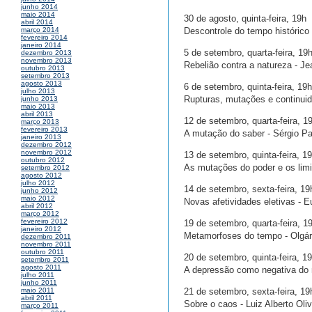
junho 2014
maio 2014
30 de agosto, quinta-feira, 19h
abril 2014
Descontrole do tempo histórico 
março 2014
fevereiro 2014
janeiro 2014
5 de setembro, quarta-feira, 19
dezembro 2013
novembro 2013
Rebelião contra a natureza - J
outubro 2013
setembro 2013
agosto 2013
6 de setembro, quinta-feira, 19h
julho 2013
Rupturas, mutações e continuida
junho 2013
maio 2013
abril 2013
12 de setembro, quarta-feira, 1
março 2013
fevereiro 2013
A mutação do saber - Sérgio P
janeiro 2013
dezembro 2012
novembro 2012
13 de setembro, quinta-feira, 1
outubro 2012
As mutações do poder e os lim
setembro 2012
agosto 2012
julho 2012
14 de setembro, sexta-feira, 19
junho 2012
maio 2012
Novas afetividades eletivas - 
abril 2012
março 2012
fevereiro 2012
19 de setembro, quarta-feira, 1
janeiro 2012
Metamorfoses do tempo - Olgár
dezembro 2011
novembro 2011
outubro 2011
20 de setembro, quinta-feira, 1
setembro 2011
agosto 2011
A depressão como negativa do 
julho 2011
junho 2011
21 de setembro, sexta-feira, 19
maio 2011
abril 2011
Sobre o caos - Luiz Alberto Oliv
março 2011