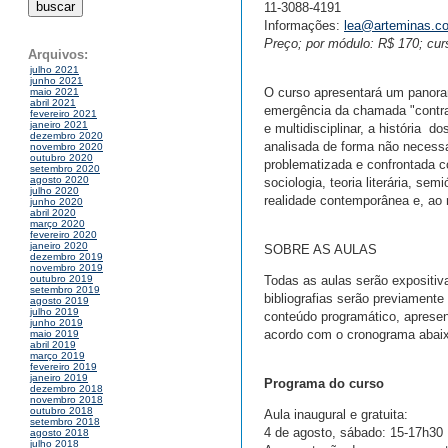
11-3088-4191
Informações:
lea@arteminas.c
Preço; por módulo: R$ 170; cur
Arquivos:
julho 2021
junho 2021
O curso apresentará um panorama
maio 2021
abril 2021
emergência da chamada "contra
fevereiro 2021
janeiro 2021
e multidisciplinar, a história 
dezembro 2020
analisada de forma não necessa
novembro 2020
outubro 2020
problematizada e confrontada 
setembro 2020
agosto 2020
sociologia, teoria literária, se
julho 2020
realidade contemporânea e, ao 
junho 2020
abril 2020
março 2020
fevereiro 2020
janeiro 2020
SOBRE AS AULAS
dezembro 2019
novembro 2019
Todas as aulas serão expositiva
outubro 2019
setembro 2019
bibliografias serão previamente
agosto 2019
julho 2019
conteúdo programático, apresent
junho 2019
acordo com o cronograma abai
maio 2019
abril 2019
março 2019
fevereiro 2019
janeiro 2019
Programa do curso
dezembro 2018
novembro 2018
outubro 2018
Aula inaugural e gratuita:
setembro 2018
4 de agosto, sábado: 15-17h30
agosto 2018
julho 2018