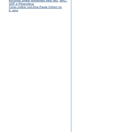
encontro online promovido pelo IMS, MAC-
USP e Pinacoteca
Curso online com Ana Paula Cohen no
b_arco