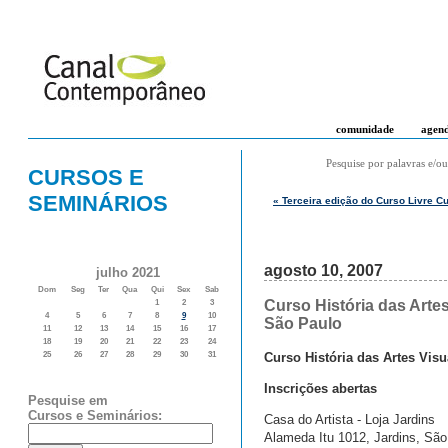
comunidade
agen
Pesquise por palavras e/ou
CURSOS E
SEMINÁRIOS
« Terceira edição do Curso Livre C
agosto 10, 2007
julho 2021
Dom
Seg
Ter
Qua
Qui
Sex
Sab
Curso História das Arte
1
2
3
4
5
6
7
8
9
10
São Paulo
11
12
13
14
15
16
17
18
19
20
21
22
23
24
Curso História das Artes Vis
25
26
27
28
29
30
31
Inscrições abertas
Pesquise em
Cursos e Seminários:
Casa do Artista - Loja Jardins
Alameda Itu 1012, Jardins, São