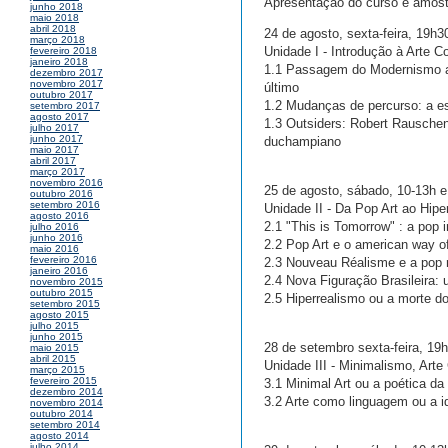
Apresentação do curso e amost
junho 2018
maio 2018
abril 2018
24 de agosto, sexta-feira, 19h
março 2018
Unidade I - Introdução à Arte 
fevereiro 2018
janeiro 2018
1.1 Passagem do Modernismo a
dezembro 2017
novembro 2017
último
outubro 2017
1.2 Mudanças de percurso: a es
setembro 2017
agosto 2017
1.3 Outsiders: Robert Rausche
julho 2017
junho 2017
duchampiano
maio 2017
abril 2017
março 2017
novembro 2016
25 de agosto, sábado, 10-13h e
outubro 2016
setembro 2016
Unidade II - Da Pop Art ao Hipe
agosto 2016
2.1 "This is Tomorrow" : a pop 
julho 2016
junho 2016
2.2 Pop Art e o american way of
maio 2016
fevereiro 2016
2.3 Nouveau Réalisme e a pop 
janeiro 2016
2.4 Nova Figuração Brasileira: u
novembro 2015
outubro 2015
2.5 Hiperrealismo ou a morte do
setembro 2015
agosto 2015
julho 2015
junho 2015
28 de setembro sexta-feira, 19
maio 2015
abril 2015
Unidade III - Minimalismo, Arte
março 2015
fevereiro 2015
3.1 Minimal Art ou a poética d
dezembro 2014
3.2 Arte como linguagem ou a id
novembro 2014
outubro 2014
setembro 2014
agosto 2014
julho 2014