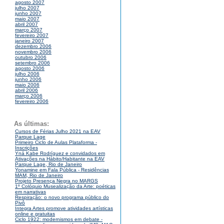
agosto 2007
julho 2007
junho 2007
maio 2007
abril 2007
março 2007
fevereiro 2007
janeiro 2007
dezembro 2006
novembro 2006
outubro 2006
setembro 2006
agosto 2006
julho 2006
junho 2006
maio 2006
abril 2006
março 2006
fevereiro 2006
As últimas:
Cursos de Férias Julho 2021 na EAV
Parque Lage
Primeiro Ciclo de Aulas Plataforma -
Inscrições
Yná Kabe Rodríguez e convidados em
Ativações na Hábito/Habitante na EAV
Parque Lage, Rio de Janeiro
Yonamine em Fala Pública - Residências
MAM, Rio de Janeiro
Projeto Presença Negra no MARGS
1º Colóquio Musealização da Arte: poéticas
em narrativas
Respiração: o novo programa público do
Pivô
Integra Artes promove atividades artísticas
online e gratuitas
Ciclo 1922: modernismos em debate -