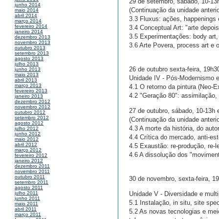
29 de setembro, sábado, 10-13
junho 2014
(Continuação da unidade anterio
maio 2014
abril 2014
3.3 Fluxus: ações, happenings e
março 2014
fevereiro 2014
3.4 Conceptual Art: "arte depois
janeiro 2014
3.5 Experimentações: body art, 
dezembro 2013
novembro 2013
3.6 Arte Povera, process art e
outubro 2013
setembro 2013
agosto 2013
julho 2013
26 de outubro sexta-feira, 19h
junho 2013
maio 2013
Unidade IV - Pós-Modernismo e 
abril 2013
março 2013
4.1 O retorno da pintura (Neo-E
fevereiro 2013
4.2 "Geração 80": assimilação,
janeiro 2013
dezembro 2012
novembro 2012
27 de outubro, sábado, 10-13h 
outubro 2012
setembro 2012
(Continuação da unidade anterio
agosto 2012
4.3 A morte da história, do auto
julho 2012
junho 2012
4.4 Crítica do mercado, anti-es
maio 2012
abril 2012
4.5 Exaustão: re-produção, re-le
março 2012
4.6 A dissolução dos "moviment
fevereiro 2012
janeiro 2012
dezembro 2011
novembro 2011
outubro 2011
30 de novembro, sexta-feira, 1
setembro 2011
agosto 2011
Unidade V - Diversidade e multi
julho 2011
junho 2011
5.1 Instalação, in situ, site s
maio 2011
abril 2011
5.2 As novas tecnologias e meio
março 2011