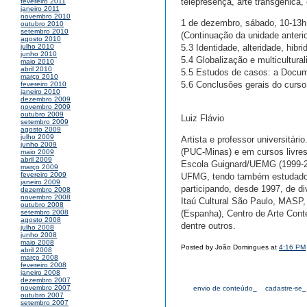
telepresença, arte transgênica, 
fevereiro 2011
janeiro 2011
novembro 2010
1 de dezembro, sábado, 10-13h
outubro 2010
setembro 2010
(Continuação da unidade anterio
agosto 2010
5.3 Identidade, alteridade, hib
julho 2010
junho 2010
5.4 Globalização e multicultura
maio 2010
abril 2010
5.5 Estudos de casos: a Docume
março 2010
5.6 Conclusões gerais do curso
fevereiro 2010
janeiro 2010
dezembro 2009
novembro 2009
outubro 2009
Luiz Flávio
setembro 2009
agosto 2009
julho 2009
Artista e professor universitári
junho 2009
(PUC-Minas) e em cursos livres
maio 2009
abril 2009
Escola Guignard/UEMG (1999-20
março 2009
fevereiro 2009
UFMG, tendo também estudado F
janeiro 2009
participando, desde 1997, de di
dezembro 2008
novembro 2008
Itaú Cultural São Paulo, MA
outubro 2008
(Espanha), Centro de Arte Con
setembro 2008
agosto 2008
dentre outros.
julho 2008
junho 2008
maio 2008
Posted by João Domingues at
4:16 PM
abril 2008
março 2008
fevereiro 2008
janeiro 2008
dezembro 2007
novembro 2007
envio de conteúdo_
cadastre-se_
outubro 2007
setembro 2007