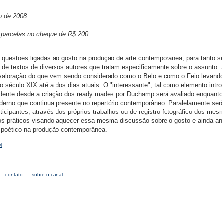
ho de 2008
3 parcelas no cheque de R$ 200
o questões ligadas ao gosto na produção de arte contemporânea, para tanto s
s de textos de diversos autores que tratam especificamente sobre o assunto.
valoração do que vem sendo considerado como o Belo e como o Feio levand
 do século XIX até a dos dias atuais. O "interessante", tal como elemento intr
idente desde a criação dos ready mades por Duchamp será avaliado enquant
derno que continua presente no repertório contemporâneo. Paralelamente ser
icipantes, através dos próprios trabalhos ou de registro fotográfico dos mes
os práticos visando aquecer essa mesma discussão sobre o gosto e ainda an
e poético na produção contemporânea.
M
contato_
sobre o canal_