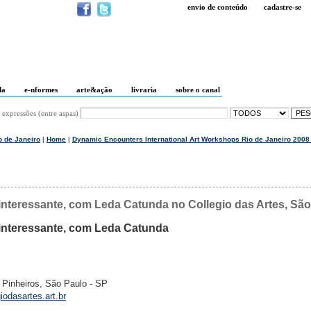
envio de conteúdo
cadastre-se
da
e-nformes
arte&ação
livraria
sobre o canal
 expressões (entre aspas)
o de Janeiro
|
Home
|
Dynamic Encounters International Art Workshops Rio de Janeiro 2008
o interessante, com Leda Catunda no Collegio das Artes, Sã
o interessante, com Leda Catunda
 Pinheiros, São Paulo - SP
odasartes.art.br