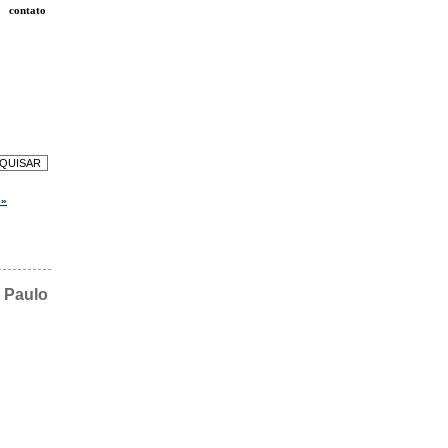
contato
 »
o Paulo