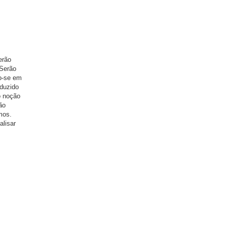
erão
 Serão
o-se em
oduzido
o noção
ão
mos.
alisar