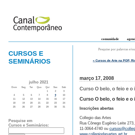
comunidade
agen
Pesquise por palavras e/ou
CURSOS E
SEMINÁRIOS
« Cursos de Arte na POP, Ri
março 17, 2008
julho 2021
Dom
Seg
Ter
Qua
Qui
Sex
Sab
Curso O belo, o feio e 
1
2
3
4
5
6
7
8
9
10
Curso O belo, o feio e 
11
12
13
14
15
16
17
18
19
20
21
22
23
24
25
26
27
28
29
30
31
Inscrições abertas
Collegio das Artes
Pesquise em
Rua Cônego Eugênio Leite 273,
Cursos e Seminários:
11-3064-4740 ou
cursos@collegi
www.collegiodasartes.art.br