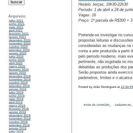
Horário: terças, 19h30-22h30
Período: 1 de abril a 24 de jun
Vagas: 16
Arquivos:
Preço: 1ª parcela de R$300 + 
julho 2021
junho 2021
maio 2021
abril 2021
fevereiro 2021
Pretende-se investigar no curs
janeiro 2021
propostas leituras e discussõe
dezembro 2020
novembro 2020
consideradas as mudanças na 
outubro 2020
setembro 2020
conta a arte produzida a partir
agosto 2020
pelo período moderno, mais ev
julho 2020
junho 2020
pertinente, não esgotada no mo
abril 2020
debatidas as produções dos part
março 2020
fevereiro 2020
Serão propostos ainda exercíci
janeiro 2020
dezembro 2019
parâmetros, limites e o alcanc
novembro 2019
outubro 2019
setembro 2019
Posted by João Domingues at
12:34 P
agosto 2019
julho 2019
junho 2019
maio 2019
abril 2019
envio de conteúdo_
cadastre-se_
março 2019
fevereiro 2019
janeiro 2019
dezembro 2018
novembro 2018
outubro 2018
setembro 2018
agosto 2018
julho 2018