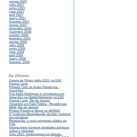
agosto 2007
julho 2007
junho 2007
maio 2007
abril 2007
março 2007
fevereiro 2007
janeiro 2007
dezembro 2006
novembro 2006
outubro 2006
setembro 2006
agosto 2006
julho 2006
junho 2006
maio 2006
abril 2006
março 2006
fevereiro 2006
As últimas:
Cursos de Férias Julho 2021 na EAV
Parque Lage
Primeiro Ciclo de Aulas Plataforma -
Inscrições
Yná Kabe Rodríguez e convidados em
Ativações na Hábito/Habitante na EAV
Parque Lage, Rio de Janeiro
Yonamine em Fala Pública - Residências
MAM, Rio de Janeiro
Projeto Presença Negra no MARGS
1º Colóquio Musealização da Arte: poéticas
em narrativas
Respiração: o novo programa público do
Pivô
Integra Artes promove atividades artísticas
online e gratuitas
Ciclo 1922: modernismos em debate -