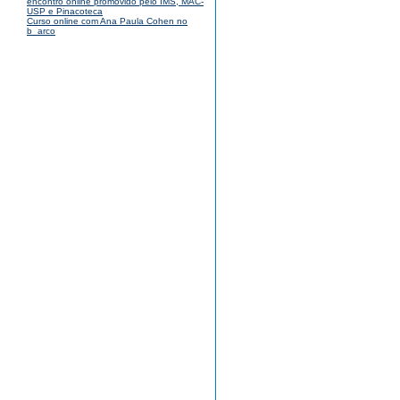
encontro online promovido pelo IMS, MAC-
USP e Pinacoteca
Curso online com Ana Paula Cohen no
b_arco