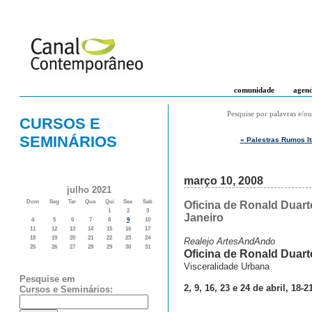
comunidade
agen
Pesquise por palavras e/ou
CURSOS E
SEMINÁRIOS
« Palestras Rumos It
março 10, 2008
julho 2021
Dom
Seg
Ter
Qua
Qui
Sex
Sab
Oficina de Ronald Duart
1
2
3
Janeiro
4
5
6
7
8
9
10
11
12
13
14
15
16
17
18
19
20
21
22
23
24
Realejo ArtesAndAndo
25
26
27
28
29
30
31
Oficina de Ronald Duart
Visceralidade Urbana
Pesquise em
2, 9, 16, 23 e 24 de abril, 18-2
Cursos e Seminários: