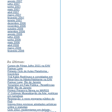
agosto 2007
julho 2007
junho 2007
maio 2007
abril 2007
março 2007
fevereiro 2007
janeiro 2007
dezembro 2006
novembro 2006
outubro 2006
setembro 2006
agosto 2006
julho 2006
junho 2006
maio 2006
abril 2006
março 2006
fevereiro 2006
As últimas:
Cursos de Férias Julho 2021 na EAV
Parque Lage
Primeiro Ciclo de Aulas Plataforma -
Inscrições
Yná Kabe Rodríguez e convidados em
Ativações na Hábito/Habitante na EAV
Parque Lage, Rio de Janeiro
Yonamine em Fala Pública - Residências
MAM, Rio de Janeiro
Projeto Presença Negra no MARGS
1º Colóquio Musealização da Arte: poéticas
em narrativas
Respiração: o novo programa público do
Pivô
Integra Artes promove atividades artísticas
online e gratuitas
Ciclo 1922: modernismos em debate -