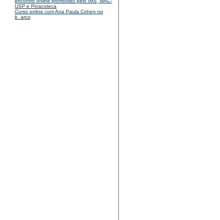
encontro online promovido pelo IMS, MAC-
USP e Pinacoteca
Curso online com Ana Paula Cohen no
b_arco