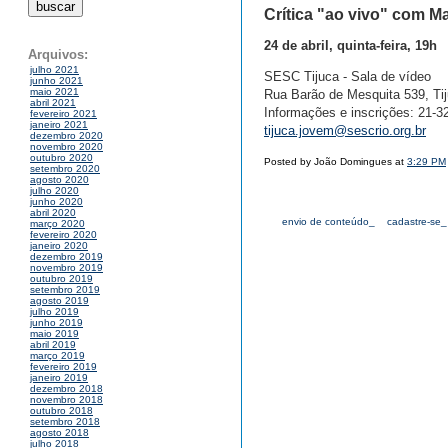
Crítica "ao vivo" com Ma
24 de abril, quinta-feira, 19h
Arquivos:
julho 2021
SESC Tijuca - Sala de vídeo
junho 2021
maio 2021
Rua Barão de Mesquita 539, Tij
abril 2021
Informações e inscrições: 21-
fevereiro 2021
janeiro 2021
tijuca.jovem@sescrio.org.br
dezembro 2020
novembro 2020
outubro 2020
Posted by João Domingues at
3:29 PM
setembro 2020
agosto 2020
julho 2020
junho 2020
abril 2020
envio de conteúdo_
cadastre-se_
março 2020
fevereiro 2020
janeiro 2020
dezembro 2019
novembro 2019
outubro 2019
setembro 2019
agosto 2019
julho 2019
junho 2019
maio 2019
abril 2019
março 2019
fevereiro 2019
janeiro 2019
dezembro 2018
novembro 2018
outubro 2018
setembro 2018
agosto 2018
julho 2018