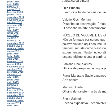
A prática da pintura
junho 2018
maio 2018
abril 2018
Luiz Ernesto
março 2018
Exercícios fundamentais de pin
fevereiro 2018
janeiro 2018
dezembro 2017
Valerio Ricci Montani
novembro 2017
outubro 2017
Desenho de observação. Proces
setembro 2017
O desenho na arte contemporân
agosto 2017
julho 2017
junho 2017
NÚCLEO DE VOLUME E ESP
maio 2017
abril 2017
Núcleo formado por cursos que i
março 2017
novembro 2016
palavra volume aqui assume um 
outubro 2016
também ser lida como o estudo
setembro 2016
agosto 2016
experimentais. Neste núcleo s
julho 2016
espaço tridimensional a partir d
junho 2016
maio 2016
fevereiro 2016
Fabiana Eboli Santos
janeiro 2016
novembro 2015
Oficina de pesquisa de lingua
outubro 2015
setembro 2015
agosto 2015
Franz Manata e Saulo Laudare
julho 2015
Arte sonora
junho 2015
maio 2015
abril 2015
Marcos Duarte
março 2015
fevereiro 2015
Oficina de transformação de ma
dezembro 2014
novembro 2014
outubro 2014
Sonia Salcedo
setembro 2014
Poética expositiva - desenvol
agosto 2014
julho 2014