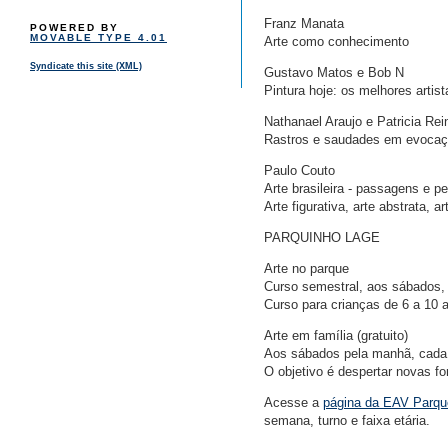
Franz Manata
POWERED BY
MOVABLE TYPE 4.01
Arte como conhecimento
Syndicate this site (XML)
Gustavo Matos e Bob N
Pintura hoje: os melhores arti
Nathanael Araujo e Patricia Re
Rastros e saudades em evocações
Paulo Couto
Arte brasileira - passagens e 
Arte figurativa, arte abstrata, a
PARQUINHO LAGE
Arte no parque
Curso semestral, aos sábados, 
Curso para crianças de 6 a 10 
Arte em família (gratuito)
Aos sábados pela manhã, cada c
O objetivo é despertar novas f
Acesse a
página da EAV Parqu
semana, turno e faixa etária.