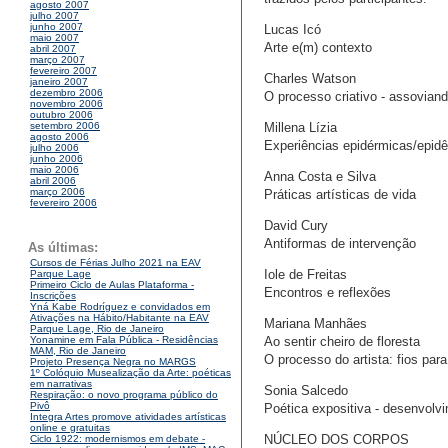
agosto 2007
julho 2007
junho 2007
Lucas Icó
maio 2007
Arte e(m) contexto
abril 2007
março 2007
fevereiro 2007
Charles Watson
janeiro 2007
dezembro 2006
O processo criativo - assovian
novembro 2006
outubro 2006
Millena Lízia
setembro 2006
agosto 2006
Experiências epidérmicas/epid
julho 2006
junho 2006
maio 2006
Anna Costa e Silva
abril 2006
março 2006
Práticas artísticas de vida
fevereiro 2006
David Cury
Antiformas de intervenção
As últimas:
Cursos de Férias Julho 2021 na EAV
Iole de Freitas
Parque Lage
Primeiro Ciclo de Aulas Plataforma -
Encontros e reflexões
Inscrições
Yná Kabe Rodríguez e convidados em
Ativações na Hábito/Habitante na EAV
Mariana Manhães
Parque Lage, Rio de Janeiro
Ao sentir cheiro de floresta
Yonamine em Fala Pública - Residências
MAM, Rio de Janeiro
O processo do artista: fios para 
Projeto Presença Negra no MARGS
1º Colóquio Musealização da Arte: poéticas
em narrativas
Sonia Salcedo
Respiração: o novo programa público do
Pivô
Poética expositiva - desenvol
Integra Artes promove atividades artísticas
online e gratuitas
NÚCLEO DOS CORPOS
Ciclo 1922: modernismos em debate -