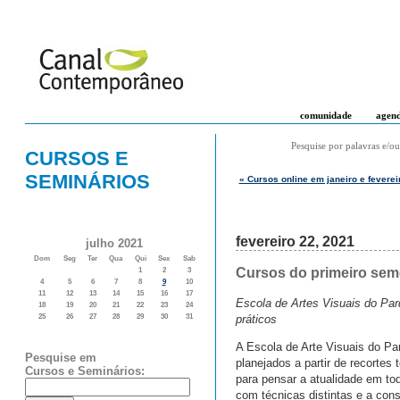
comunidade
agen
Pesquise por palavras e/ou
CURSOS E
SEMINÁRIOS
« Cursos online em janeiro e fevere
fevereiro 22, 2021
julho 2021
Dom
Seg
Ter
Qua
Qui
Sex
Sab
Cursos do primeiro sem
1
2
3
4
5
6
7
8
9
10
11
12
13
14
15
16
17
Escola de Artes Visuais do Parq
18
19
20
21
22
23
24
práticos
25
26
27
28
29
30
31
A Escola de Arte Visuais do Pa
Pesquise em
planejados a partir de recortes 
Cursos e Seminários:
para pensar a atualidade em to
com técnicas distintas e a con