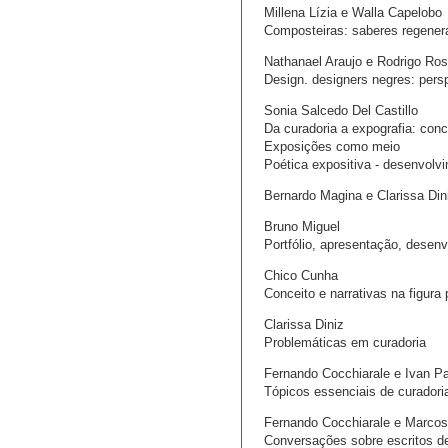
Millena Lízia e Walla Capelobo
Composteiras: saberes regener
Nathanael Araujo e Rodrigo Ro
Design. designers negres: persp
Sonia Salcedo Del Castillo
Da curadoria a expografia: conc
Exposições como meio
Poética expositiva - desenvol
Bernardo Magina e Clarissa Diniz
Bruno Miguel
Portfólio, apresentação, desenv
Chico Cunha
Conceito e narrativas na figura 
Clarissa Diniz
Problemáticas em curadoria
Fernando Cocchiarale e Ivan Pa
Tópicos essenciais de curador
Fernando Cocchiarale e Marco
Conversações sobre escritos de