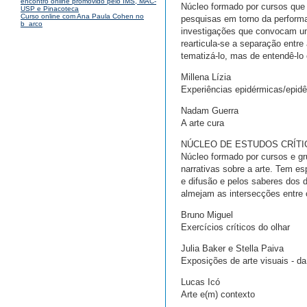
encontro online promovido pelo IMS, MAC-
Núcleo formado por cursos que 
USP e Pinacoteca
Curso online com Ana Paula Cohen no
pesquisas em torno da performa
b_arco
investigações que convocam um
rearticula-se a separação entre
tematizá-lo, mas de entendê-lo
Millena Lízia
Experiências epidérmicas/epid
Nadam Guerra
A arte cura
NÚCLEO DE ESTUDOS CRÍTI
Núcleo formado por cursos e gru
narrativas sobre a arte. Tem e
e difusão e pelos saberes dos 
almejam as intersecções entre c
Bruno Miguel
Exercícios críticos do olhar
Julia Baker e Stella Paiva
Exposições de arte visuais - d
Lucas Icó
Arte e(m) contexto