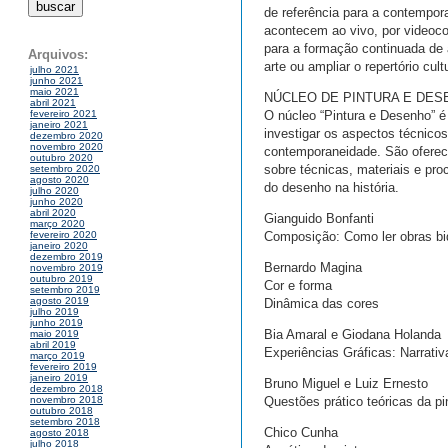
de referência para a contempo
acontecem ao vivo, por videocon
para a formação continuada de 
Arquivos:
arte ou ampliar o repertório cultu
julho 2021
junho 2021
maio 2021
NÚCLEO DE PINTURA E DES
abril 2021
O núcleo “Pintura e Desenho” é
fevereiro 2021
janeiro 2021
investigar os aspectos técnicos
dezembro 2020
novembro 2020
contemporaneidade. São oferec
outubro 2020
sobre técnicas, materiais e pro
setembro 2020
agosto 2020
do desenho na história.
julho 2020
junho 2020
abril 2020
Gianguido Bonfanti
março 2020
Composição: Como ler obras bi
fevereiro 2020
janeiro 2020
dezembro 2019
Bernardo Magina
novembro 2019
outubro 2019
Cor e forma
setembro 2019
agosto 2019
Dinâmica das cores
julho 2019
junho 2019
Bia Amaral e Giodana Holanda
maio 2019
abril 2019
Experiências Gráficas: Narrativ
março 2019
fevereiro 2019
janeiro 2019
Bruno Miguel e Luiz Ernesto
dezembro 2018
Questões prático teóricas da p
novembro 2018
outubro 2018
setembro 2018
Chico Cunha
agosto 2018
julho 2018