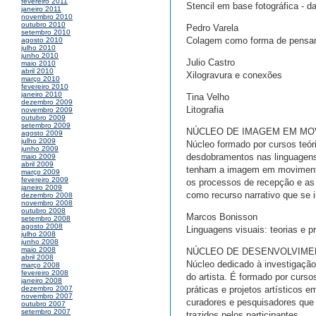
fevereiro 2011
Stencil em base fotográfica - d
janeiro 2011
novembro 2010
outubro 2010
Pedro Varela
setembro 2010
Colagem como forma de pensa
agosto 2010
julho 2010
junho 2010
Julio Castro
maio 2010
abril 2010
Xilogravura e conexões
março 2010
fevereiro 2010
janeiro 2010
Tina Velho
dezembro 2009
Litografia
novembro 2009
outubro 2009
setembro 2009
NÚCLEO DE IMAGEM EM MO
agosto 2009
julho 2009
Núcleo formado por cursos teór
junho 2009
desdobramentos nas linguagens
maio 2009
abril 2009
tenham a imagem em movimento 
março 2009
fevereiro 2009
os processos de recepção e as
janeiro 2009
como recurso narrativo que se i
dezembro 2008
novembro 2008
outubro 2008
Marcos Bonisson
setembro 2008
agosto 2008
Linguagens visuais: teorias e pr
julho 2008
junho 2008
maio 2008
NÚCLEO DE DESENVOLVIME
abril 2008
Núcleo dedicado à investigação
março 2008
fevereiro 2008
do artista. É formado por curso
janeiro 2008
práticas e projetos artísticos 
dezembro 2007
novembro 2007
curadores e pesquisadores que
outubro 2007
setembro 2007
trazidos pelos participantes.