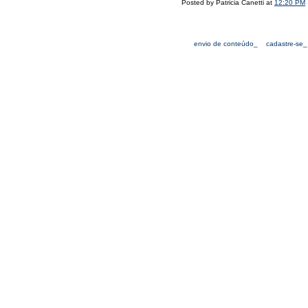
Posted by Patricia Canetti at
12:20 PM
envio de conteúdo_
cadastre-se_