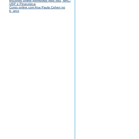
encontro online promovido pelo IMS, MAC-
USP e Pinacoteca
Curso online com Ana Paula Cohen no
b_arco