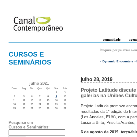
comunidade
agen
Pesquise por palavras e/ou
CURSOS E
SEMINÁRIOS
« Dynamic Encounters - 
julho 28, 2019
julho 2021
Dom
Seg
Ter
Qua
Qui
Sex
Sab
Projeto Latitude discute
1
2
3
galerias na Unibes Cultu
4
5
6
7
8
9
10
11
12
13
14
15
16
17
18
19
20
21
22
23
24
Projeto Latitude promove encon
25
26
27
28
29
30
31
resultados da 1ª edição do Int
(Los Angeles, EUA), com a parti
Luciana Brito, Priscila Arantes,
Pesquise em
Cursos e Seminários:
6 de agosto de 2019, terça-fei