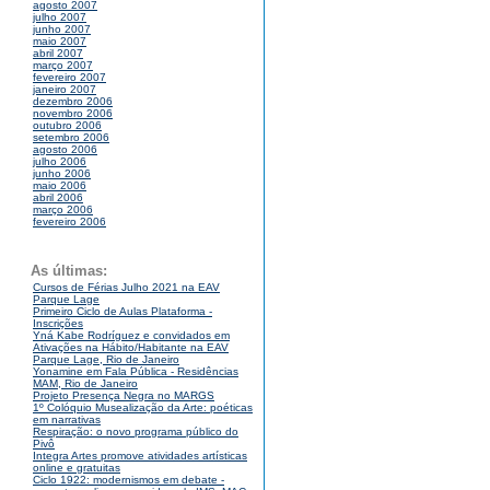
agosto 2007
julho 2007
junho 2007
maio 2007
abril 2007
março 2007
fevereiro 2007
janeiro 2007
dezembro 2006
novembro 2006
outubro 2006
setembro 2006
agosto 2006
julho 2006
junho 2006
maio 2006
abril 2006
março 2006
fevereiro 2006
As últimas:
Cursos de Férias Julho 2021 na EAV
Parque Lage
Primeiro Ciclo de Aulas Plataforma -
Inscrições
Yná Kabe Rodríguez e convidados em
Ativações na Hábito/Habitante na EAV
Parque Lage, Rio de Janeiro
Yonamine em Fala Pública - Residências
MAM, Rio de Janeiro
Projeto Presença Negra no MARGS
1º Colóquio Musealização da Arte: poéticas
em narrativas
Respiração: o novo programa público do
Pivô
Integra Artes promove atividades artísticas
online e gratuitas
Ciclo 1922: modernismos em debate -