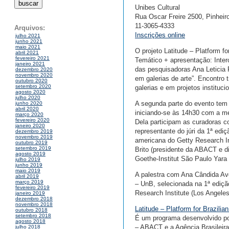
Unibes Cultural
Rua Oscar Freire 2500, Pinheir
11-3065-4333
Arquivos:
Inscrições online
julho 2021
junho 2021
maio 2021
O projeto Latitude – Platform f
abril 2021
fevereiro 2021
Temático + apresentação: Inter
janeiro 2021
das pesquisadoras Ana Leticia 
dezembro 2020
novembro 2020
em galerias de arte”. Encontro 
outubro 2020
setembro 2020
galerias e em projetos instituc
agosto 2020
julho 2020
A segunda parte do evento tem 
junho 2020
abril 2020
iniciando-se às 14h30 com a me
março 2020
fevereiro 2020
Dela participam as curadoras c
janeiro 2020
representante do júri da 1ª edi
dezembro 2019
novembro 2019
americana do Getty Research Ins
outubro 2019
setembro 2019
Brito (presidente da ABACT e di
agosto 2019
Goethe-Institut São Paulo Yara
julho 2019
junho 2019
maio 2019
A palestra com Ana Cândida Ave
abril 2019
março 2019
– UnB, selecionada na 1ª ediçã
fevereiro 2019
Research Institute (Los Angele
janeiro 2019
dezembro 2018
novembro 2018
Latitude – Platform for Brazilia
outubro 2018
setembro 2018
É um programa desenvolvido por
agosto 2018
– ABACT e a Agência Brasileir
julho 2018