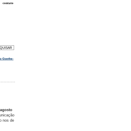
contato
no Goethe-
 agosto
unicação
o nos de