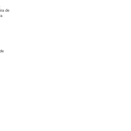
,
ira de
ra
 de