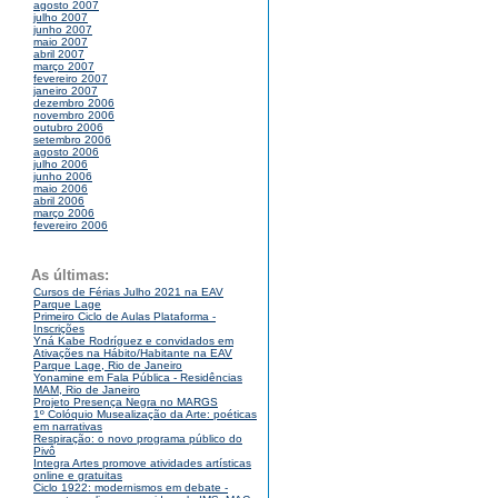
agosto 2007
julho 2007
junho 2007
maio 2007
abril 2007
março 2007
fevereiro 2007
janeiro 2007
dezembro 2006
novembro 2006
outubro 2006
setembro 2006
agosto 2006
julho 2006
junho 2006
maio 2006
abril 2006
março 2006
fevereiro 2006
As últimas:
Cursos de Férias Julho 2021 na EAV
Parque Lage
Primeiro Ciclo de Aulas Plataforma -
Inscrições
Yná Kabe Rodríguez e convidados em
Ativações na Hábito/Habitante na EAV
Parque Lage, Rio de Janeiro
Yonamine em Fala Pública - Residências
MAM, Rio de Janeiro
Projeto Presença Negra no MARGS
1º Colóquio Musealização da Arte: poéticas
em narrativas
Respiração: o novo programa público do
Pivô
Integra Artes promove atividades artísticas
online e gratuitas
Ciclo 1922: modernismos em debate -