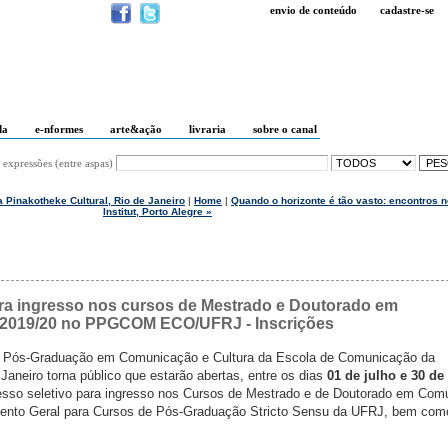
envio de conteúdo
cadastre-se
da
e-nformes
arte&ação
livraria
sobre o canal
 expressões (entre aspas)
a Pinakotheke Cultural, Rio de Janeiro
|
Home
|
Quando o horizonte é tão vasto: encontros 
Institut, Porto Alegre »
ra ingresso nos cursos de Mestrado e Doutorado em
 2019/20 no PPGCOM ECO/UFRJ - Inscrições
 Pós-Graduação em Comunicação e Cultura da Escola de Comunicação da
Janeiro torna público que estarão abertas, entre os dias
01 de julho e 30 de
cesso seletivo para ingresso nos Cursos de Mestrado e de Doutorado em Com
mento Geral para Cursos de Pós-Graduação Stricto Sensu da UFRJ, bem com