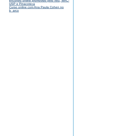
encontro online promovido pelo IMS, MAC-
USP e Pinacoteca
Curso online com Ana Paula Cohen no
b_arco