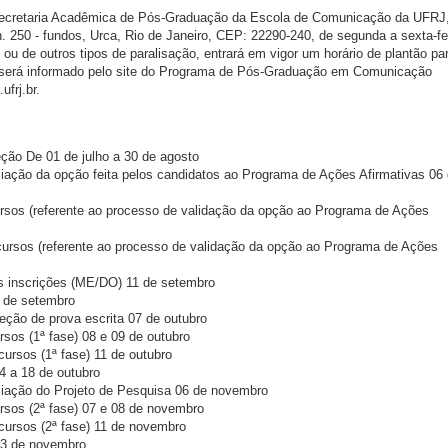
 Secretaria Acadêmica de Pós-Graduação da Escola de Comunicação da UFRJ
. 250 - fundos, Urca, Rio de Janeiro, CEP: 22290-240, de segunda a sexta-fe
u de outros tipos de paralisação, entrará em vigor um horário de plantão pa
o será informado pelo site do Programa de Pós-Graduação em Comunicação
frj.br.
ção De 01 de julho a 30 de agosto
liação da opção feita pelos candidatos ao Programa de Ações Afirmativas 06
ursos (referente ao processo de validação da opção ao Programa de Ações
cursos (referente ao processo de validação da opção ao Programa de Ações
 inscrições (ME/DO) 11 de setembro
4 de setembro
eção de prova escrita 07 de outubro
rsos (1ª fase) 08 e 09 de outubro
ursos (1ª fase) 11 de outubro
4 a 18 de outubro
liação do Projeto de Pesquisa 06 de novembro
ursos (2ª fase) 07 e 08 de novembro
cursos (2ª fase) 11 de novembro
13 de novembro