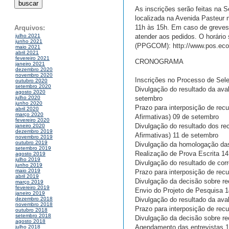
As inscrições serão feitas na
localizada na Avenida Pasteur n
11h às 15h. Em caso de greves o
Arquivos:
atender aos pedidos. O horári
julho 2021
junho 2021
(PPGCOM): http://www.pos.eco.u
maio 2021
abril 2021
fevereiro 2021
CRONOGRAMA
janeiro 2021
dezembro 2020
novembro 2020
Inscrições no Processo de Sele
outubro 2020
setembro 2020
Divulgação do resultado da ava
agosto 2020
setembro
julho 2020
junho 2020
Prazo para interposição de rec
abril 2020
março 2020
Afirmativas) 09 de setembro
fevereiro 2020
Divulgação do resultado dos re
janeiro 2020
dezembro 2019
Afirmativas) 11 de setembro
novembro 2019
outubro 2019
Divulgação da homologação das
setembro 2019
Realização de Prova Escrita 1
agosto 2019
julho 2019
Divulgação do resultado de corr
junho 2019
maio 2019
Prazo para interposição de recu
abril 2019
Divulgação da decisão sobre rec
março 2019
fevereiro 2019
Envio do Projeto de Pesquisa 1
janeiro 2019
Divulgação do resultado da ava
dezembro 2018
novembro 2018
Prazo para interposição de rec
outubro 2018
setembro 2018
Divulgação da decisão sobre re
agosto 2018
Agendamento das entrevistas 
julho 2018