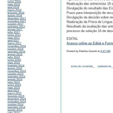
junho 2018
Realização das entrevistas 18
maio 2018
abril 2018
Divulgação do resultado das En
março 2018
Prazo para interposição de rec
fevereiro 2018
janeiro 2018
Divulgação da decisão sobre re
dezembro 2017
novembro 2017
Realização da Prova de Língua
outubro 2017
Resultado da avaliação das entr
setembro 2017
agosto 2017
processo de seleção 16 de de
julho 2017
junho 2017
maio 2017
EDITAL
abril 2017
Acesso online ao Edital e Formu
março 2017
novembro 2016
outubro 2016
Posted by Patricia Canetti at
6:27 AM
setembro 2016
agosto 2016
julho 2016
junho 2016
maio 2016
fevereiro 2016
envio de conteúdo_
cadastre-se_
janeiro 2016
novembro 2015
outubro 2015
setembro 2015
agosto 2015
julho 2015
junho 2015
maio 2015
abril 2015
março 2015
fevereiro 2015
dezembro 2014
novembro 2014
outubro 2014
setembro 2014
agosto 2014
julho 2014