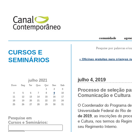
comunidade
agen
Pesquise por palavras e/ou
CURSOS E
SEMINÁRIOS
« Oficinas gratuitas para crianças n
julho 4, 2019
julho 2021
Dom
Seg
Ter
Qua
Qui
Sex
Sab
Processo de seleção pa
1
2
3
4
5
6
7
8
9
10
Comunicação e Cultura
11
12
13
14
15
16
17
18
19
20
21
22
23
24
O Coordenador do Programa de
25
26
27
28
29
30
31
Universidade Federal do Rio de 
de 2019
, as inscrições do pro
Pesquise em
e Cultura, nos termos do Regi
Cursos e Seminários:
seu Regimento Interno.