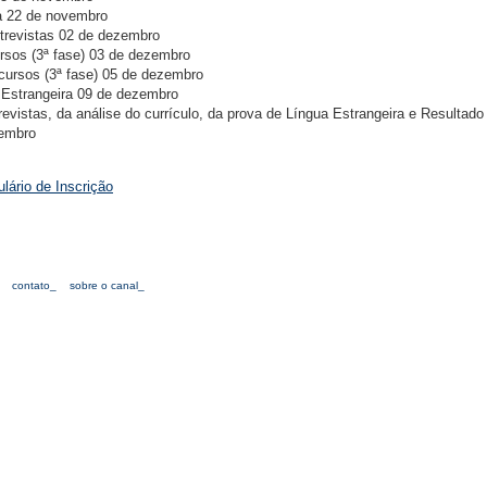
 a 22 de novembro
trevistas 02 de dezembro
ursos (3ª fase) 03 de dezembro
cursos (3ª fase) 05 de dezembro
 Estrangeira 09 de dezembro
evistas, da análise do currículo, da prova de Língua Estrangeira e Resultado
zembro
lário de Inscrição
contato_
sobre o canal_