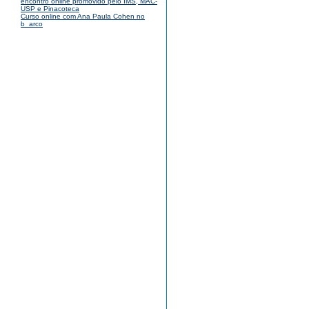
encontro online promovido pelo IMS, MAC-
USP e Pinacoteca
Curso online com Ana Paula Cohen no
b_arco