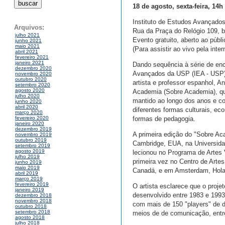
18 de agosto, sexta-feira, 14h
Instituto de Estudos Avançado
Arquivos:
Rua da Praça do Relógio 109, bl
julho 2021
Evento gratuito, aberto ao púb
junho 2021
maio 2021
(Para assistir ao vivo pela inte
abril 2021
fevereiro 2021
janeiro 2021
Dando sequência à série de enc
dezembro 2020
Avançados da USP (IEA - USP), 
novembro 2020
outubro 2020
artista e professor espanhol, A
setembro 2020
agosto 2020
Academia (Sobre Academia), qu
julho 2020
mantido ao longo dos anos e co
junho 2020
abril 2020
diferentes formas culturais, ec
março 2020
formas de pedagogia.
fevereiro 2020
janeiro 2020
dezembro 2019
A primeira edição do "Sobre Ac
novembro 2019
outubro 2019
Cambridge, EUA, na Universida
setembro 2019
agosto 2019
lecionou no Programa de Artes 
julho 2019
primeira vez no Centro de Arte
junho 2019
maio 2019
Canadá, e em Amsterdam, Holan
abril 2019
março 2019
fevereiro 2019
O artista esclarece que o proje
janeiro 2019
desenvolvido entre 1983 e 1993
dezembro 2018
novembro 2018
com mais de 150 "players" de di
outubro 2018
setembro 2018
meios de de comunicação, entre
agosto 2018
julho 2018