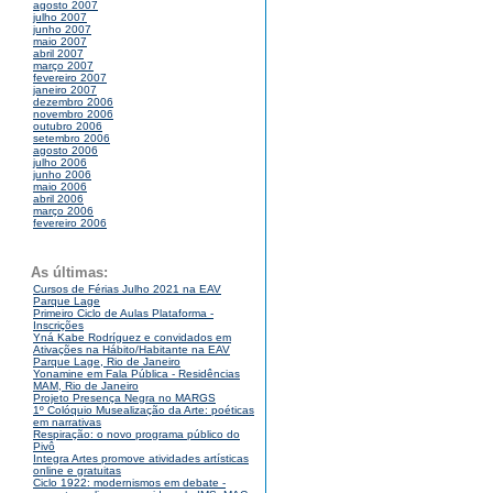
agosto 2007
julho 2007
junho 2007
maio 2007
abril 2007
março 2007
fevereiro 2007
janeiro 2007
dezembro 2006
novembro 2006
outubro 2006
setembro 2006
agosto 2006
julho 2006
junho 2006
maio 2006
abril 2006
março 2006
fevereiro 2006
As últimas:
Cursos de Férias Julho 2021 na EAV
Parque Lage
Primeiro Ciclo de Aulas Plataforma -
Inscrições
Yná Kabe Rodríguez e convidados em
Ativações na Hábito/Habitante na EAV
Parque Lage, Rio de Janeiro
Yonamine em Fala Pública - Residências
MAM, Rio de Janeiro
Projeto Presença Negra no MARGS
1º Colóquio Musealização da Arte: poéticas
em narrativas
Respiração: o novo programa público do
Pivô
Integra Artes promove atividades artísticas
online e gratuitas
Ciclo 1922: modernismos em debate -