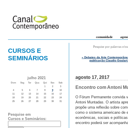
comunidade
agen
Pesquise por palavras e/ou
CURSOS E
SEMINÁRIOS
« Debates da Arte Contemporânea
publicação Claudio Goulart
agosto 17, 2017
julho 2021
Dom
Seg
Ter
Qua
Qui
Sex
Sab
Encontro com Antoni M
1
2
3
4
5
6
7
8
9
10
11
12
13
14
15
16
17
O Fórum Permanente convida vo
18
19
20
21
22
23
24
Antoni Muntadas. O artista apr
25
26
27
28
29
30
31
propõe uma reflexão sobre como
como o sistema americano de en
Pesquise em
econômicas, sociais e política
Cursos e Seminários:
encontro poderá ser acompanhad