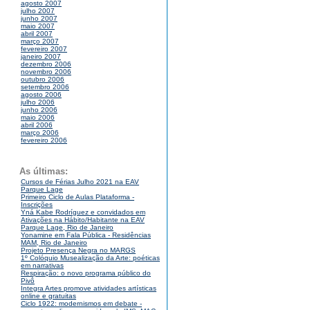
agosto 2007
julho 2007
junho 2007
maio 2007
abril 2007
março 2007
fevereiro 2007
janeiro 2007
dezembro 2006
novembro 2006
outubro 2006
setembro 2006
agosto 2006
julho 2006
junho 2006
maio 2006
abril 2006
março 2006
fevereiro 2006
As últimas:
Cursos de Férias Julho 2021 na EAV
Parque Lage
Primeiro Ciclo de Aulas Plataforma -
Inscrições
Yná Kabe Rodríguez e convidados em
Ativações na Hábito/Habitante na EAV
Parque Lage, Rio de Janeiro
Yonamine em Fala Pública - Residências
MAM, Rio de Janeiro
Projeto Presença Negra no MARGS
1º Colóquio Musealização da Arte: poéticas
em narrativas
Respiração: o novo programa público do
Pivô
Integra Artes promove atividades artísticas
online e gratuitas
Ciclo 1922: modernismos em debate -