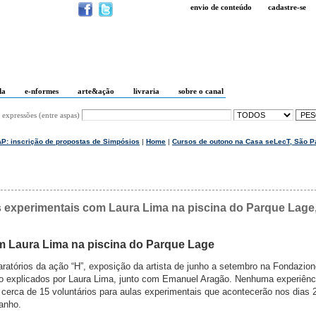
envio de conteúdo
cadastre-se
da
e-nformes
arte&ação
livraria
sobre o canal
 expressões (entre aspas)
AP: inscrição de propostas de Simpósios
|
Home
|
Cursos de outono na Casa seLecT, São P
 experimentais com Laura Lima na piscina do Parque Lage,
m Laura Lima na piscina do Parque Lage
ratórios da ação “H”, exposição da artista de junho a setembro na Fondazio
erão explicados por Laura Lima, junto com Emanuel Aragão. Nenhuma experiênc
 cerca de 15 voluntários para aulas experimentais que acontecerão nos dias 
anho.