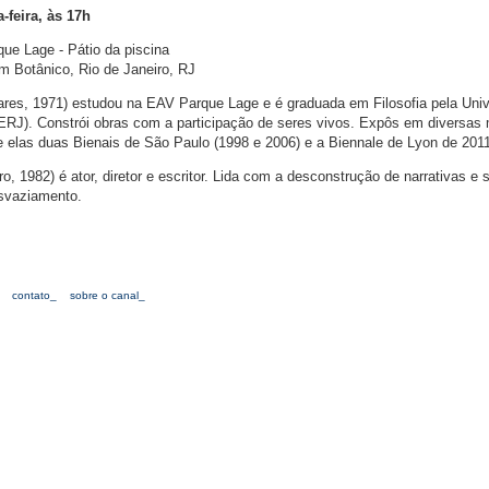
-feira, às 17h
que Lage - Pátio da piscina
m Botânico, Rio de Janeiro, RJ
res, 1971) estudou na EAV Parque Lage e é graduada em Filosofia pela Uni
ERJ). Constrói obras com a participação de seres vivos. Expôs em diversas
re elas duas Bienais de São Paulo (1998 e 2006) e a Biennale de Lyon de 201
o, 1982) é ator, diretor e escritor. Lida com a desconstrução de narrativas e 
esvaziamento.
contato_
sobre o canal_