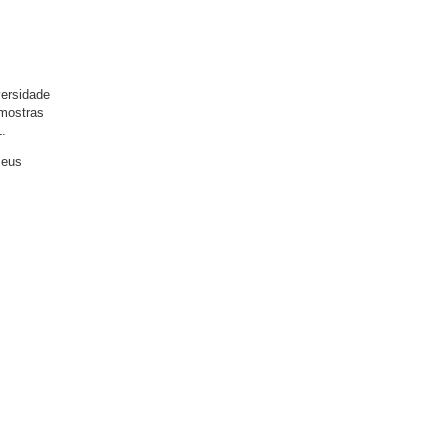
versidade
 mostras
1.
seus