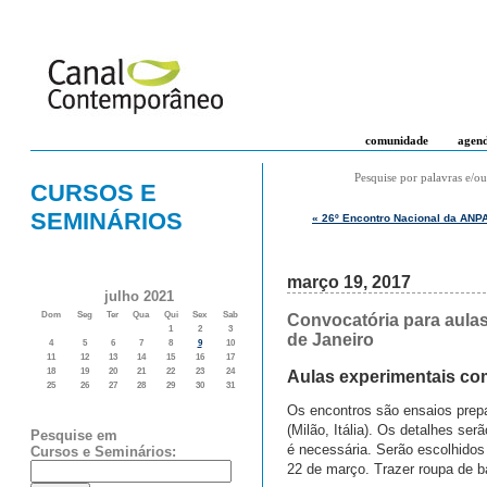
comunidade
agen
Pesquise por palavras e/ou
CURSOS E
SEMINÁRIOS
« 26º Encontro Nacional da ANP
março 19, 2017
julho 2021
Dom
Seg
Ter
Qua
Qui
Sex
Sab
Convocatória para aulas
1
2
3
de Janeiro
4
5
6
7
8
9
10
11
12
13
14
15
16
17
18
19
20
21
22
23
24
Aulas experimentais co
25
26
27
28
29
30
31
Os encontros são ensaios prepa
(Milão, Itália). Os detalhes s
Pesquise em
é necessária. Serão escolhidos
Cursos e Seminários:
22 de março. Trazer roupa de b