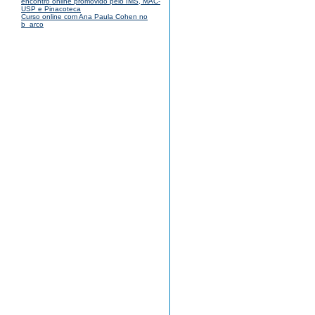
encontro online promovido pelo IMS, MAC-
USP e Pinacoteca
Curso online com Ana Paula Cohen no
b_arco