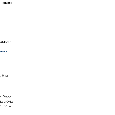
contato
aulo »
 Rio
ne Prada
ia prévia
20, 21 e