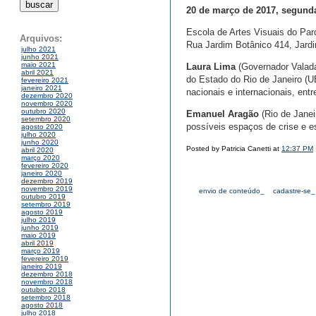
20 de março de 2017, segunda
Escola de Artes Visuais do Par
Arquivos:
Rua Jardim Botânico 414, Jardi
julho 2021
junho 2021
maio 2021
Laura Lima
(Governador Valada
abril 2021
do Estado do Rio de Janeiro (U
fevereiro 2021
janeiro 2021
nacionais e internacionais, ent
dezembro 2020
novembro 2020
outubro 2020
Emanuel Aragão
(Rio de Janeir
setembro 2020
possíveis espaços de crise e 
agosto 2020
julho 2020
junho 2020
Posted by Patricia Canetti at
12:37 PM
abril 2020
março 2020
fevereiro 2020
janeiro 2020
dezembro 2019
novembro 2019
envio de conteúdo_
cadastre-se_
outubro 2019
setembro 2019
agosto 2019
julho 2019
junho 2019
maio 2019
abril 2019
março 2019
fevereiro 2019
janeiro 2019
dezembro 2018
novembro 2018
outubro 2018
setembro 2018
agosto 2018
julho 2018