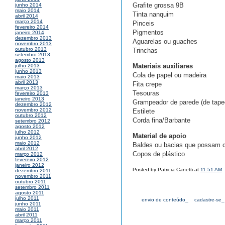
Grafite grossa 9B
junho 2014
maio 2014
Tinta nanquim
abril 2014
março 2014
Pinceis
fevereiro 2014
Pigmentos
janeiro 2014
dezembro 2013
Aguarelas ou guaches
novembro 2013
outubro 2013
Trinchas
setembro 2013
agosto 2013
Materiais auxiliares
julho 2013
junho 2013
Cola de papel ou madeira
maio 2013
abril 2013
Fita crepe
março 2013
Tesouras
fevereiro 2013
janeiro 2013
Grampeador de parede (de tape
dezembro 2012
novembro 2012
Estilete
outubro 2012
Corda fina/Barbante
setembro 2012
agosto 2012
julho 2012
Material de apoio
junho 2012
maio 2012
Baldes ou bacias que possam c
abril 2012
Copos de plástico
março 2012
fevereiro 2012
janeiro 2012
Posted by Patricia Canetti at
11:51 AM
dezembro 2011
novembro 2011
outubro 2011
setembro 2011
agosto 2011
julho 2011
envio de conteúdo_
cadastre-se_
junho 2011
maio 2011
abril 2011
março 2011