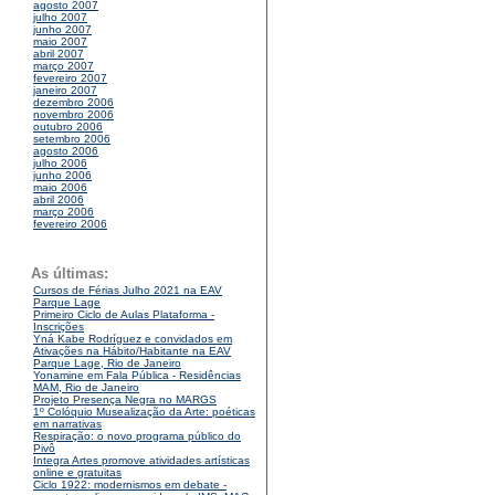
agosto 2007
julho 2007
junho 2007
maio 2007
abril 2007
março 2007
fevereiro 2007
janeiro 2007
dezembro 2006
novembro 2006
outubro 2006
setembro 2006
agosto 2006
julho 2006
junho 2006
maio 2006
abril 2006
março 2006
fevereiro 2006
As últimas:
Cursos de Férias Julho 2021 na EAV
Parque Lage
Primeiro Ciclo de Aulas Plataforma -
Inscrições
Yná Kabe Rodríguez e convidados em
Ativações na Hábito/Habitante na EAV
Parque Lage, Rio de Janeiro
Yonamine em Fala Pública - Residências
MAM, Rio de Janeiro
Projeto Presença Negra no MARGS
1º Colóquio Musealização da Arte: poéticas
em narrativas
Respiração: o novo programa público do
Pivô
Integra Artes promove atividades artísticas
online e gratuitas
Ciclo 1922: modernismos em debate -