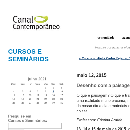
comunidade
agen
Pesquise por palavras e/ou
CURSOS E
SEMINÁRIOS
« Cursos no Ateliê Carlos Fajardo,
maio 12, 2015
julho 2021
Dom
Seg
Ter
Qua
Qui
Sex
Sab
Desenho com a paisagem
1
2
3
4
5
6
7
8
9
10
O que é paisagem? O que é tra
11
12
13
14
15
16
17
18
19
20
21
22
23
24
uma realidade muito próxima, m
25
26
27
28
29
30
31
do nosso dia-a-dia e materiais
coisas.
Pesquise em
Professora: Cristina Ataíde
Cursos e Seminários:
13, 14 e 15 de maio de 2015, 