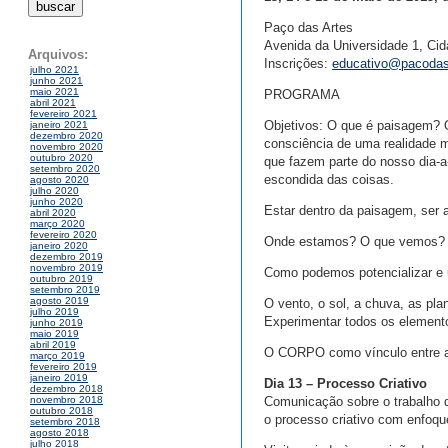
Paço das Artes
Avenida da Universidade 1, Cid
Arquivos:
Inscrições:
educativo@pacodasa
julho 2021
junho 2021
maio 2021
PROGRAMA
abril 2021
fevereiro 2021
Objetivos: O que é paisagem? 
janeiro 2021
dezembro 2020
consciência de uma realidade m
novembro 2020
outubro 2020
que fazem parte do nosso dia-a
setembro 2020
escondida das coisas.
agosto 2020
julho 2020
junho 2020
Estar dentro da paisagem, ser 
abril 2020
março 2020
fevereiro 2020
Onde estamos? O que vemos? 
janeiro 2020
dezembro 2019
novembro 2019
Como podemos potencializar e 
outubro 2019
setembro 2019
agosto 2019
O vento, o sol, a chuva, as pla
julho 2019
Experimentar todos os elemento
junho 2019
maio 2019
abril 2019
O CORPO como vínculo entre a 
março 2019
fevereiro 2019
janeiro 2019
Dia 13 – Processo Criativo
dezembro 2018
Comunicação sobre o trabalho de
novembro 2018
outubro 2018
o processo criativo com enfoqu
setembro 2018
agosto 2018
julho 2018