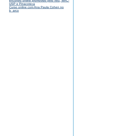
encontro online promovido pelo IMS, MAC-
USP e Pinacoteca
Curso online com Ana Paula Cohen no
b_arco