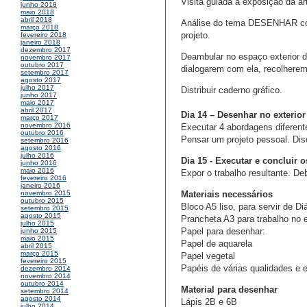
Visita guiada à exposição da ar
junho 2018
maio 2018
abril 2018
Análise do tema DESENHAR com 
março 2018
projeto.
fevereiro 2018
janeiro 2018
dezembro 2017
Deambular no espaço exterior d
novembro 2017
outubro 2017
dialogarem com ela, recolherem
setembro 2017
agosto 2017
julho 2017
Distribuir caderno gráfico.
junho 2017
maio 2017
abril 2017
Dia 14 – Desenhar no exterior
março 2017
novembro 2016
Executar 4 abordagens difere
outubro 2016
Pensar um projeto pessoal. Dis
setembro 2016
agosto 2016
julho 2016
Dia 15 - Executar e concluir 
junho 2016
maio 2016
Expor o trabalho resultante. De
fevereiro 2016
janeiro 2016
Materiais necessários
novembro 2015
outubro 2015
Bloco A5 liso, para servir de Diá
setembro 2015
agosto 2015
Prancheta A3 para trabalho no ex
julho 2015
Papel para desenhar:
junho 2015
maio 2015
Papel de aquarela
abril 2015
março 2015
Papel vegetal
fevereiro 2015
Papéis de várias qualidades e 
dezembro 2014
novembro 2014
outubro 2014
Material para desenhar
setembro 2014
agosto 2014
Lápis 2B e 6B
julho 2014