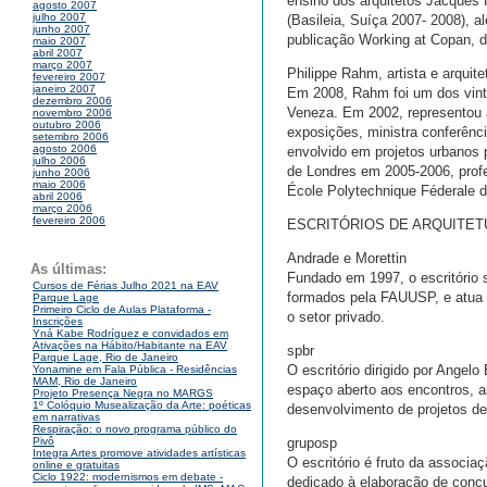
ensino dos arquitetos Jacques 
agosto 2007
julho 2007
(Basileia, Suíça 2007- 2008), 
junho 2007
publicação Working at Copan, de
maio 2007
abril 2007
março 2007
Philippe Rahm, artista e arquite
fevereiro 2007
janeiro 2007
Em 2008, Rahm foi um dos vinte
dezembro 2006
Veneza. Em 2002, representou a
novembro 2006
outubro 2006
exposições, ministra conferênc
setembro 2006
agosto 2006
envolvido em projetos urbanos p
julho 2006
de Londres em 2005-2006, prof
junho 2006
maio 2006
École Polytechnique Féderale d
abril 2006
março 2006
fevereiro 2006
ESCRITÓRIOS DE ARQUITET
Andrade e Morettin
As últimas:
Fundado em 1997, o escritório 
Cursos de Férias Julho 2021 na EAV
formados pela FAUUSP, e atua n
Parque Lage
Primeiro Ciclo de Aulas Plataforma -
o setor privado.
Inscrições
Yná Kabe Rodríguez e convidados em
Ativações na Hábito/Habitante na EAV
spbr
Parque Lage, Rio de Janeiro
O escritório dirigido por Ange
Yonamine em Fala Pública - Residências
MAM, Rio de Janeiro
espaço aberto aos encontros, a
Projeto Presença Negra no MARGS
1º Colóquio Musealização da Arte: poéticas
desenvolvimento de projetos de 
em narrativas
Respiração: o novo programa público do
gruposp
Pivô
Integra Artes promove atividades artísticas
O escritório é fruto da associ
online e gratuitas
Ciclo 1922: modernismos em debate -
dedicado à elaboração de concur