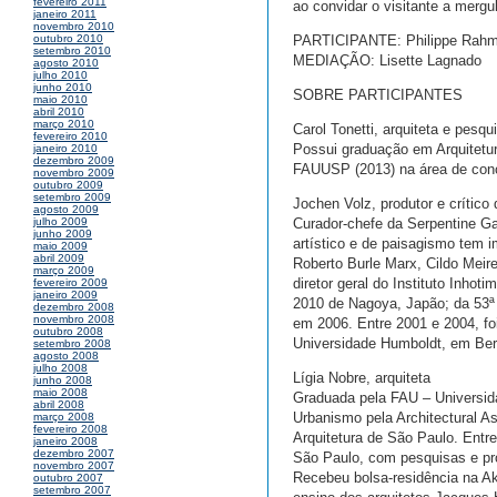
fevereiro 2011
ao convidar o visitante a mergu
janeiro 2011
novembro 2010
PARTICIPANTE: Philippe Rah
outubro 2010
setembro 2010
MEDIAÇÃO: Lisette Lagnado
agosto 2010
julho 2010
junho 2010
SOBRE PARTICIPANTES
maio 2010
abril 2010
março 2010
Carol Tonetti, arquiteta e pesqu
fevereiro 2010
Possui graduação em Arquitetur
janeiro 2010
dezembro 2009
FAUUSP (2013) na área de conc
novembro 2009
outubro 2009
setembro 2009
Jochen Volz, produtor e crítico 
agosto 2009
Curador-chefe da Serpentine Ga
julho 2009
junho 2009
artístico e de paisagismo tem i
maio 2009
abril 2009
Roberto Burle Marx, Cildo Meire
março 2009
diretor geral do Instituto Inhot
fevereiro 2009
janeiro 2009
2010 de Nagoya, Japão; da 53ª 
dezembro 2008
novembro 2008
em 2006. Entre 2001 e 2004, fo
outubro 2008
Universidade Humboldt, em Berli
setembro 2008
agosto 2008
julho 2008
Lígia Nobre, arquiteta
junho 2008
maio 2008
Graduada pela FAU – Universida
abril 2008
Urbanismo pela Architectural As
março 2008
fevereiro 2008
Arquitetura de São Paulo. Entre
janeiro 2008
dezembro 2007
São Paulo, com pesquisas e pro
novembro 2007
Recebeu bolsa-residência na Ak
outubro 2007
setembro 2007