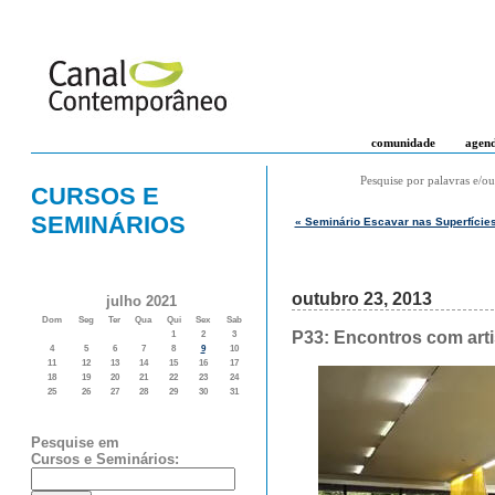
comunidade
agen
Pesquise por palavras e/ou
CURSOS E
SEMINÁRIOS
« Seminário Escavar nas Superfícies
outubro 23, 2013
julho 2021
Dom
Seg
Ter
Qua
Qui
Sex
Sab
P33: Encontros com arti
1
2
3
4
5
6
7
8
9
10
11
12
13
14
15
16
17
18
19
20
21
22
23
24
25
26
27
28
29
30
31
Pesquise em
Cursos e Seminários: