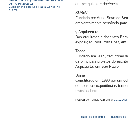
encontro online promovido pelo IMS, MAC-
em pesquisas e docência.
USP e Pinacoteca
Curso online com Ana Paula Cohen no
b_arco
SUBdV
Fundado por Anne Save de Beaur
ambientalmente sensíveis para 
y Arquitectura
Dos arquitetos e docentes Bern
exposição Post Post Post, em M
Tacoa
Fundado em 2005, tem como sóc
os principais projetos do escrit
Aspicuelta, em São Paulo.
Usina
Constituído em 1990 por um col
de construir experiências territ
trabalhadores.
Posted by Patricia Canetti at
10:12 AM
envio de conteúdo_
cadastre-se_