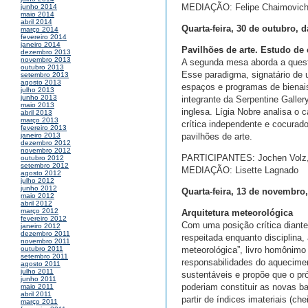
MEDIAÇÃO: Felipe Chaimovic
junho 2014
maio 2014
abril 2014
Quarta-feira, 30 de outubro, 
março 2014
fevereiro 2014
janeiro 2014
Pavilhões de arte. Estudo de
dezembro 2013
novembro 2013
A segunda mesa aborda a questã
outubro 2013
Esse paradigma, signatário de 
setembro 2013
agosto 2013
espaços e programas de bienais
julho 2013
junho 2013
integrante da Serpentine Galle
maio 2013
inglesa. Lígia Nobre analisa o c
abril 2013
março 2013
crítica independente e cocurado
fevereiro 2013
pavilhões de arte.
janeiro 2013
dezembro 2012
novembro 2012
PARTICIPANTES: Jochen Volz, L
outubro 2012
setembro 2012
MEDIAÇÃO: Lisette Lagnado
agosto 2012
julho 2012
junho 2012
Quarta-feira, 13 de novembro
maio 2012
abril 2012
março 2012
Arquitetura meteorológica
fevereiro 2012
Com uma posição crítica diante 
janeiro 2012
dezembro 2011
respeitada enquanto disciplina,
novembro 2011
meteorológica”, livro homônimo 
outubro 2011
setembro 2011
responsabilidades do aquecime
agosto 2011
julho 2011
sustentáveis e propõe que o pró
junho 2011
poderiam constituir as novas b
maio 2011
abril 2011
partir de índices imateriais (
março 2011