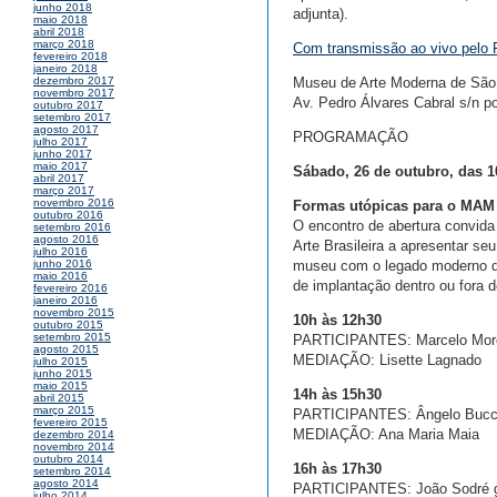
junho 2018
adjunta).
maio 2018
abril 2018
março 2018
Com transmissão ao vivo pelo
fevereiro 2018
janeiro 2018
Museu de Arte Moderna de Sã
dezembro 2017
novembro 2017
Av. Pedro Álvares Cabral s/n po
outubro 2017
setembro 2017
agosto 2017
PROGRAMAÇÃO
julho 2017
junho 2017
maio 2017
Sábado, 26 de outubro, das 1
abril 2017
março 2017
novembro 2016
Formas utópicas para o MAM
outubro 2016
O encontro de abertura convida 
setembro 2016
agosto 2016
Arte Brasileira a apresentar s
julho 2016
museu com o legado moderno de
junho 2016
maio 2016
de implantação dentro ou fora d
fevereiro 2016
janeiro 2016
novembro 2015
10h às 12h30
outubro 2015
setembro 2015
PARTICIPANTES: Marcelo Morett
agosto 2015
MEDIAÇÃO: Lisette Lagnado
julho 2015
junho 2015
maio 2015
14h às 15h30
abril 2015
março 2015
PARTICIPANTES: Ângelo Bucci
fevereiro 2015
MEDIAÇÃO: Ana Maria Maia
dezembro 2014
novembro 2014
outubro 2014
16h às 17h30
setembro 2014
agosto 2014
PARTICIPANTES: João Sodré gru
julho 2014