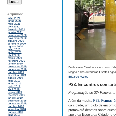
Arquivos:
julho 2021
junho 2021
maio 2021
abril 2021
fevereiro 2021
janeiro 2021
dezembro 2020
novembro 2020
outubro 2020
setembro 2020
agosto 2020
julho 2020
junho 2020
abril 2020
março 2020
fevereiro 2020
janeiro 2020
dezembro 2019
Em breve o Canal lança um novo víde
novembro 2019
Magno e das curadoras Lisette Lagnad
outubro 2019
setembro 2019
Eduardo Mattos
agosto 2019
julho 2019
junho 2019
P33: Encontros com arti
maio 2019
abril 2019
Programação do 33º Panorama da
março 2019
fevereiro 2019
janeiro 2019
Além da mostra
P33: Formas ún
dezembro 2018
novembro 2018
da cidade, um ciclo de encontr
outubro 2018
setembro 2018
promoverá debates sobre quest
agosto 2018
apoio da Escola da Cidade, o e
julho 2018