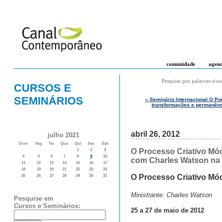
comunidade
agen
Pesquise por palavras e/ou
CURSOS E
SEMINÁRIOS
« Seminário Internacional O Po
transformações e permanênc
abril 26, 2012
julho 2021
Dom
Seg
Ter
Qua
Qui
Sex
Sab
O Processo Criativo Mód
1
2
3
4
5
6
7
8
9
10
com Charles Watson na 
11
12
13
14
15
16
17
18
19
20
21
22
23
24
O Processo Criativo Mó
25
26
27
28
29
30
31
Ministrante: Charles Watson
Pesquise em
Cursos e Seminários:
25 a 27 de maio de 2012