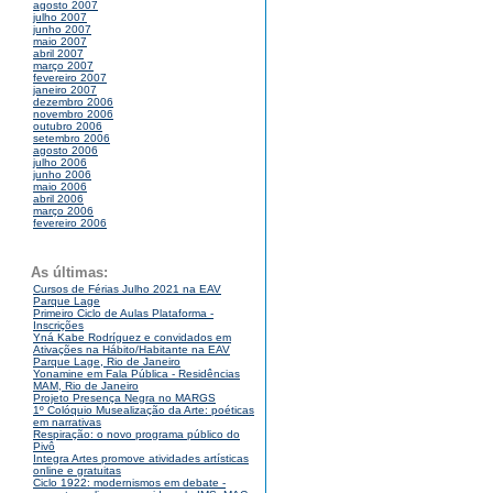
agosto 2007
julho 2007
junho 2007
maio 2007
abril 2007
março 2007
fevereiro 2007
janeiro 2007
dezembro 2006
novembro 2006
outubro 2006
setembro 2006
agosto 2006
julho 2006
junho 2006
maio 2006
abril 2006
março 2006
fevereiro 2006
As últimas:
Cursos de Férias Julho 2021 na EAV
Parque Lage
Primeiro Ciclo de Aulas Plataforma -
Inscrições
Yná Kabe Rodríguez e convidados em
Ativações na Hábito/Habitante na EAV
Parque Lage, Rio de Janeiro
Yonamine em Fala Pública - Residências
MAM, Rio de Janeiro
Projeto Presença Negra no MARGS
1º Colóquio Musealização da Arte: poéticas
em narrativas
Respiração: o novo programa público do
Pivô
Integra Artes promove atividades artísticas
online e gratuitas
Ciclo 1922: modernismos em debate -