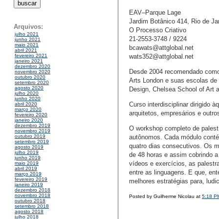
EAV–Parque Lage
Jardim Botânico 414, Rio de Ja
Arquivos:
O Processo Criativo
julho 2021
21-2553-3748 / 9224
junho 2021
maio 2021
bcawats@attglobal.net
abril 2021
wats352@attglobal.net
fevereiro 2021
janeiro 2021
dezembro 2020
Desde 2004 recomendado como u
novembro 2020
outubro 2020
Arts London e suas escolas de a
setembro 2020
agosto 2020
Design, Chelsea School of Art 
julho 2020
junho 2020
Curso interdisciplinar dirigido 
abril 2020
março 2020
arquitetos, empresários e outr
fevereiro 2020
janeiro 2020
dezembro 2019
O workshop completo de palest
novembro 2019
autônomos. Cada módulo contém
outubro 2019
setembro 2019
quatro dias consecutivos. Os 
agosto 2019
julho 2019
de 48 horas e assim cobrindo a
junho 2019
vídeos e exercícios, as palest
maio 2019
abril 2019
entre as linguagens. E que, en
março 2019
fevereiro 2019
melhores estratégias para, lud
janeiro 2019
dezembro 2018
novembro 2018
Posted by Guilherme Nicolau at
5:18 P
outubro 2018
setembro 2018
agosto 2018
julho 2018