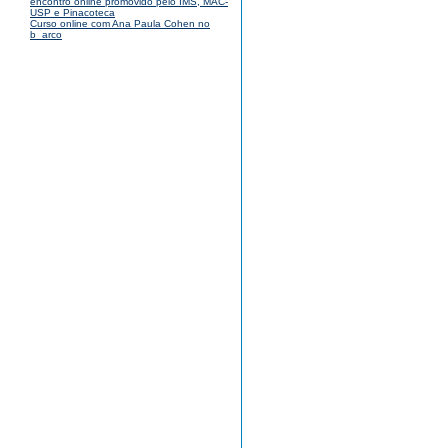
encontro online promovido pelo IMS, MAC-
USP e Pinacoteca
Curso online com Ana Paula Cohen no
b_arco