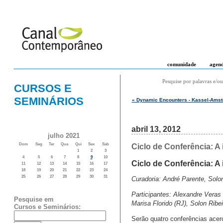
comunidade
agen
Pesquise por palavras e/ou
CURSOS E
SEMINÁRIOS
« Dynamic Encounters - Kassel-Ams
abril 13, 2012
julho 2021
Dom
Seg
Ter
Qua
Qui
Sex
Sab
Ciclo de Conferência: 
1
2
3
4
5
6
7
8
9
10
Ciclo de Conferência: 
11
12
13
14
15
16
17
18
19
20
21
22
23
24
25
26
27
28
29
30
31
Curadoria: André Parente, Solon
Participantes: Alexandre Veras
Pesquise em
Marisa Florido (RJ), Solon Ribe
Cursos e Seminários:
Serão quatro conferências acerc