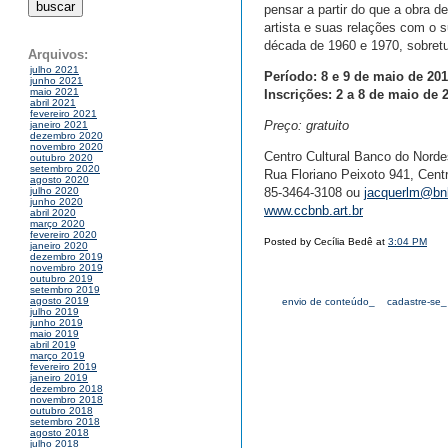
pensar a partir do que a obra d
artista e suas relações com o 
década de 1960 e 1970, sobretu
Arquivos:
julho 2021
Período: 8 e 9 de maio de 201
junho 2021
maio 2021
Inscrições: 2 a 8 de maio de 
abril 2021
fevereiro 2021
Preço: gratuito
janeiro 2021
dezembro 2020
novembro 2020
Centro Cultural Banco do Norde
outubro 2020
setembro 2020
Rua Floriano Peixoto 941, Centr
agosto 2020
85-3464-3108 ou
jacquerlm@bnb
julho 2020
junho 2020
www.ccbnb.art.br
abril 2020
março 2020
fevereiro 2020
Posted by Cecília Bedê at
3:04 PM
janeiro 2020
dezembro 2019
novembro 2019
outubro 2019
setembro 2019
agosto 2019
envio de conteúdo_
cadastre-se_
julho 2019
junho 2019
maio 2019
abril 2019
março 2019
fevereiro 2019
janeiro 2019
dezembro 2018
novembro 2018
outubro 2018
setembro 2018
agosto 2018
julho 2018