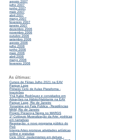
agosto 2007
julho 2007
junho 2007
maio 2007
abril 2007
março 2007
fevereiro 2007
janeiro 2007
dezembro 2006
novembro 2006
outubro 2006
setembro 2006
agosto 2006
julho 2006
junho 2006
maio 2006
abril 2006
março 2006
fevereiro 2006
As últimas:
Cursos de Férias Julho 2021 na EAV
Parque Lage
Primeiro Ciclo de Aulas Plataforma -
Inscrições
Yná Kabe Rodríguez e convidados em
Ativações na Hábito/Habitante na EAV
Parque Lage, Rio de Janeiro
Yonamine em Fala Pública - Residências
MAM, Rio de Janeiro
Projeto Presença Negra no MARGS
1º Colóquio Musealização da Arte: poéticas
em narrativas
Respiração: o novo programa público do
Pivô
Integra Artes promove atividades artísticas
online e gratuitas
Ciclo 1922: modernismos em debate -