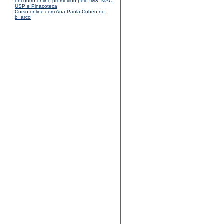
encontro online promovido pelo IMS, MAC-
USP e Pinacoteca
Curso online com Ana Paula Cohen no
b_arco