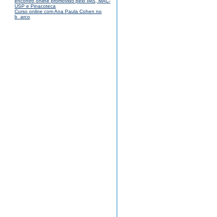
encontro online promovido pelo IMS, MAC-
USP e Pinacoteca
Curso online com Ana Paula Cohen no
b_arco