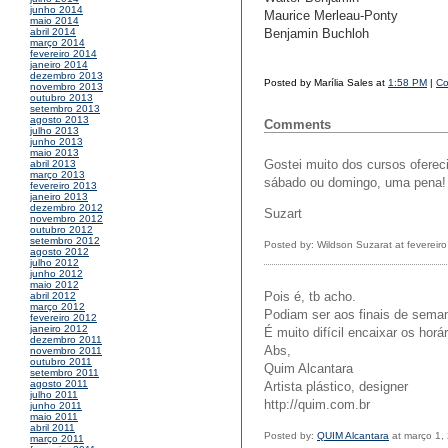
junho 2014
Maurice Merleau-Ponty
maio 2014
Benjamin Buchloh
abril 2014
março 2014
fevereiro 2014
janeiro 2014
dezembro 2013
Posted by Marília Sales at
1:58 PM
|
Co
novembro 2013
outubro 2013
setembro 2013
agosto 2013
Comments
julho 2013
junho 2013
maio 2013
Gostei muito dos cursos oferec
abril 2013
março 2013
sábado ou domingo, uma pena!
fevereiro 2013
janeiro 2013
dezembro 2012
Suzart
novembro 2012
outubro 2012
setembro 2012
Posted by: Wildson Suzarat at fevereir
agosto 2012
julho 2012
junho 2012
maio 2012
Pois é, tb acho.
abril 2012
março 2012
Podiam ser aos finais de sema
fevereiro 2012
janeiro 2012
É muito difícil encaixar os hor
dezembro 2011
Abs,
novembro 2011
outubro 2011
Quim Alcantara
setembro 2011
agosto 2011
Artista plástico, designer
julho 2011
http://quim.com.br
junho 2011
maio 2011
abril 2011
Posted by:
QUIM Alcantara
at março 1,
março 2011