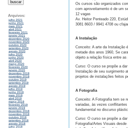
Os cursos são organizados co
com aproveitamento é de um s
12 vagas
Arquivos:
Av. Heitor Penteado 220, Estúd
julho 2021
junho 2021
3081 8603 / 9941 4708 ou cfaj
maio 2021
abril 2021
fevereiro 2021
janeiro 2021
A Instalação
dezembro 2020
novembro 2020
outubro 2020
Conceito: A arte da Instalação
setembro 2020
agosto 2020
metade dos anos 1960, Se carac
julho 2020
objeto a relação física entre a
junho 2020
abril 2020
março 2020
Curso: O curso se propõe a dar
fevereiro 2020
janeiro 2020
Instalação de seu surgimento at
dezembro 2019
projetos de instalações feitos p
novembro 2019
outubro 2019
setembro 2019
agosto 2019
julho 2019
A Fotografia
junho 2019
maio 2019
abril 2019
Conceito: A Fotografia tem se 
março 2019
variadas, às vezes conflitante
fevereiro 2019
janeiro 2019
fundamental no discurso plástic
dezembro 2018
novembro 2018
outubro 2018
Curso: O curso se propõe a dar
setembro 2018
Fotografia/Artes Visuais desde
agosto 2018
julho 2018