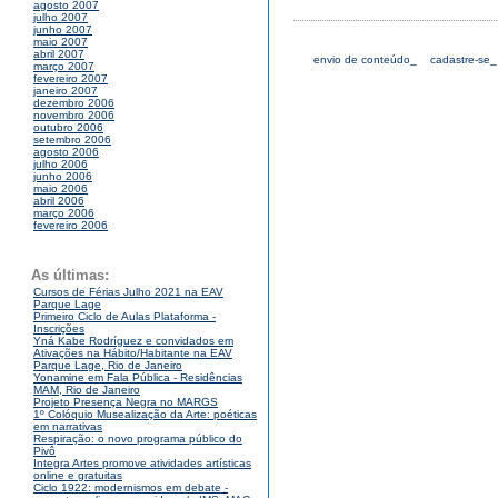
agosto 2007
julho 2007
junho 2007
maio 2007
abril 2007
envio de conteúdo_
cadastre-se_
março 2007
fevereiro 2007
janeiro 2007
dezembro 2006
novembro 2006
outubro 2006
setembro 2006
agosto 2006
julho 2006
junho 2006
maio 2006
abril 2006
março 2006
fevereiro 2006
As últimas:
Cursos de Férias Julho 2021 na EAV
Parque Lage
Primeiro Ciclo de Aulas Plataforma -
Inscrições
Yná Kabe Rodríguez e convidados em
Ativações na Hábito/Habitante na EAV
Parque Lage, Rio de Janeiro
Yonamine em Fala Pública - Residências
MAM, Rio de Janeiro
Projeto Presença Negra no MARGS
1º Colóquio Musealização da Arte: poéticas
em narrativas
Respiração: o novo programa público do
Pivô
Integra Artes promove atividades artísticas
online e gratuitas
Ciclo 1922: modernismos em debate -