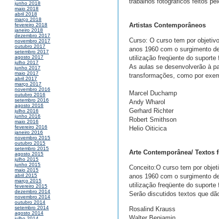
trabalhos fotográficos feitos pel
junho 2018
maio 2018
abril 2018
março 2018
Artistas Contemporâneos
fevereiro 2018
janeiro 2018
dezembro 2017
Curso: O curso tem por objetivo
novembro 2017
outubro 2017
anos 1960 com o surgimento de
setembro 2017
utilização freqüente do suporte 
agosto 2017
julho 2017
As aulas se desenvolverão à pa
junho 2017
maio 2017
transformações, como por exem
abril 2017
março 2017
novembro 2016
Marcel Duchamp
outubro 2016
setembro 2016
Andy Wharol
agosto 2016
Gerhard Richter
julho 2016
junho 2016
Robert Smithson
maio 2016
fevereiro 2016
Helio Oiticica
janeiro 2016
novembro 2015
outubro 2015
setembro 2015
Arte Contemporânea/ Textos 
agosto 2015
julho 2015
junho 2015
Conceito:O curso tem por objeti
maio 2015
anos 1960 com o surgimento de
abril 2015
março 2015
utilização freqüente do suporte 
fevereiro 2015
dezembro 2014
Serão discutidos textos que dã
novembro 2014
outubro 2014
setembro 2014
Rosalind Krauss
agosto 2014
Walter Benjamin
julho 2014