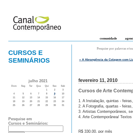
comunidade
agen
Pesquise por palavras e/ou
CURSOS E
SEMINÁRIOS
« A Abrangência da Colagem com Lia
fevereiro 11, 2010
julho 2021
Dom
Seg
Ter
Qua
Qui
Sex
Sab
Cursos de Arte Contemp
1
2
3
4
5
6
7
8
9
10
11
12
13
14
15
16
17
1. A Instalação, quintas - feira
18
19
20
21
22
23
24
2. A Fotografia, quartas - feira
25
26
27
28
29
30
31
3. Artistas Contemporâneos, se
4. Arte Contemporânea/ Textos f
Pesquise em
Cursos e Seminários:
R$ 330,00, por mês