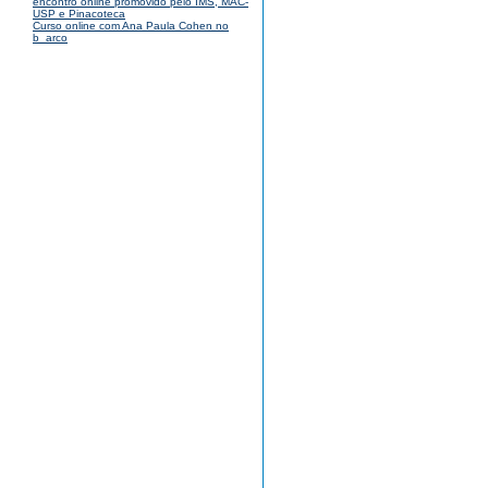
encontro online promovido pelo IMS, MAC-
USP e Pinacoteca
Curso online com Ana Paula Cohen no
b_arco