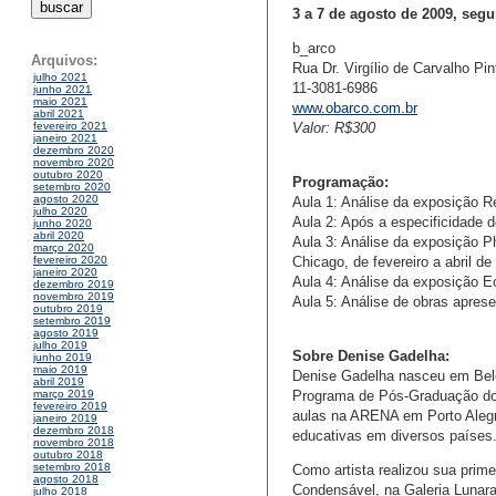
3 a 7 de agosto de 2009, segu
b_arco
Arquivos:
Rua Dr. Virgílio de Carvalho Pi
julho 2021
11-3081-6986
junho 2021
maio 2021
www.obarco.com.br
abril 2021
Valor: R$300
fevereiro 2021
janeiro 2021
dezembro 2020
novembro 2020
outubro 2020
Programação:
setembro 2020
agosto 2020
Aula 1: Análise da exposição Re
julho 2020
Aula 2: Após a especificidade d
junho 2020
abril 2020
Aula 3: Análise da exposição 
março 2020
Chicago, de fevereiro a abril de
fevereiro 2020
janeiro 2020
Aula 4: Análise da exposição E
dezembro 2019
novembro 2019
Aula 5: Análise de obras apres
outubro 2019
setembro 2019
agosto 2019
julho 2019
Sobre Denise Gadelha:
junho 2019
maio 2019
Denise Gadelha nasceu em Belé
abril 2019
Programa de Pós-Graduação do I
março 2019
fevereiro 2019
aulas na ARENA em Porto Alegre
janeiro 2019
dezembro 2018
educativas em diversos países
novembro 2018
outubro 2018
setembro 2018
Como artista realizou sua prime
agosto 2018
Condensável, na Galeria Lunara
julho 2018