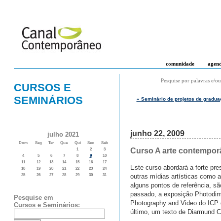
comunidade
agen
Pesquise por palavras e/ou
CURSOS E
SEMINÁRIOS
« Seminário de projetos de graduaç
junho 22, 2009
julho 2021
Dom
Seg
Ter
Qua
Qui
Sex
Sab
Curso A arte contempor
1
2
3
4
5
6
7
8
9
10
11
12
13
14
15
16
17
Este curso abordará a forte pr
18
19
20
21
22
23
24
outras mídias artísticas como a
25
26
27
28
29
30
31
alguns pontos de referência, s
passado, a exposição Photodim
Pesquise em
Photography and Video do ICP d
Cursos e Seminários:
último, um texto de Diarmund Co