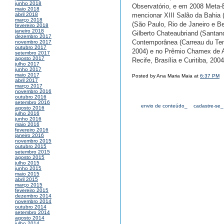
junho 2018
Observatório, e em 2008 Meta-
maio 2018
mencionar XIII Salão da Bahia 
abril 2018
março 2018
(São Paulo, Rio de Janeiro e B
fevereiro 2018
janeiro 2018
Gilberto Chateaubriand (Santand
dezembro 2017
Contemporânea (Carreau du Temp
novembro 2017
outubro 2017
2004) e no Prêmio Chamex de Ar
setembro 2017
agosto 2017
Recife, Brasília e Curitiba, 2004
julho 2017
junho 2017
maio 2017
Posted by Ana Maria Maia at
6:37 PM
abril 2017
março 2017
novembro 2016
outubro 2016
setembro 2016
envio de conteúdo_
cadastre-se_
agosto 2016
julho 2016
junho 2016
maio 2016
fevereiro 2016
janeiro 2016
novembro 2015
outubro 2015
setembro 2015
agosto 2015
julho 2015
junho 2015
maio 2015
abril 2015
março 2015
fevereiro 2015
dezembro 2014
novembro 2014
outubro 2014
setembro 2014
agosto 2014
julho 2014