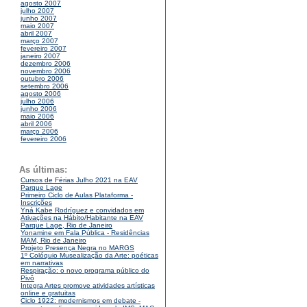
agosto 2007
julho 2007
junho 2007
maio 2007
abril 2007
março 2007
fevereiro 2007
janeiro 2007
dezembro 2006
novembro 2006
outubro 2006
setembro 2006
agosto 2006
julho 2006
junho 2006
maio 2006
abril 2006
março 2006
fevereiro 2006
As últimas:
Cursos de Férias Julho 2021 na EAV
Parque Lage
Primeiro Ciclo de Aulas Plataforma -
Inscrições
Yná Kabe Rodríguez e convidados em
Ativações na Hábito/Habitante na EAV
Parque Lage, Rio de Janeiro
Yonamine em Fala Pública - Residências
MAM, Rio de Janeiro
Projeto Presença Negra no MARGS
1º Colóquio Musealização da Arte: poéticas
em narrativas
Respiração: o novo programa público do
Pivô
Integra Artes promove atividades artísticas
online e gratuitas
Ciclo 1922: modernismos em debate -