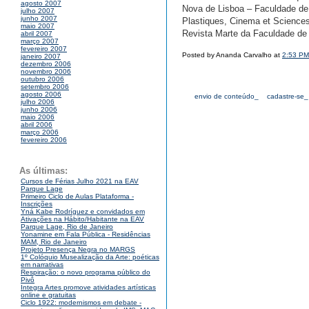
agosto 2007
Nova de Lisboa – Faculdade de
julho 2007
junho 2007
Plastiques, Cinema et Sciences
maio 2007
Revista Marte da Faculdade de 
abril 2007
março 2007
fevereiro 2007
Posted by Ananda Carvalho at
2:53 PM
janeiro 2007
dezembro 2006
novembro 2006
outubro 2006
setembro 2006
agosto 2006
envio de conteúdo_
cadastre-se_
julho 2006
junho 2006
maio 2006
abril 2006
março 2006
fevereiro 2006
As últimas:
Cursos de Férias Julho 2021 na EAV
Parque Lage
Primeiro Ciclo de Aulas Plataforma -
Inscrições
Yná Kabe Rodríguez e convidados em
Ativações na Hábito/Habitante na EAV
Parque Lage, Rio de Janeiro
Yonamine em Fala Pública - Residências
MAM, Rio de Janeiro
Projeto Presença Negra no MARGS
1º Colóquio Musealização da Arte: poéticas
em narrativas
Respiração: o novo programa público do
Pivô
Integra Artes promove atividades artísticas
online e gratuitas
Ciclo 1922: modernismos em debate -