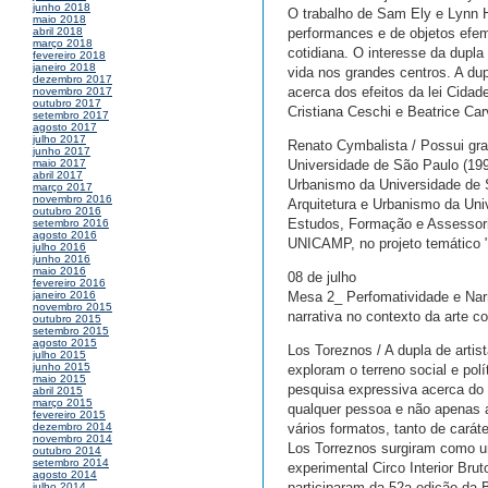
junho 2018
O trabalho de Sam Ely e Lynn H
maio 2018
performances e de objetos efem
abril 2018
março 2018
cotidiana. O interesse da dupla
fevereiro 2018
janeiro 2018
vida nos grandes centros. A du
dezembro 2017
acerca dos efeitos da lei Cida
novembro 2017
outubro 2017
Cristiana Ceschi e Beatrice Ca
setembro 2017
agosto 2017
julho 2017
Renato Cymbalista / Possui gra
junho 2017
Universidade de São Paulo (199
maio 2017
abril 2017
Urbanismo da Universidade de 
março 2017
novembro 2016
Arquitetura e Urbanismo da Uni
outubro 2016
Estudos, Formação e Assessori
setembro 2016
agosto 2016
UNICAMP, no projeto temático 
julho 2016
junho 2016
maio 2016
08 de julho
fevereiro 2016
Mesa 2_ Perfomatividade e Narra
janeiro 2016
novembro 2015
narrativa no contexto da arte 
outubro 2015
setembro 2015
agosto 2015
Los Toreznos / A dupla de arti
julho 2015
junho 2015
exploram o terreno social e pol
maio 2015
pesquisa expressiva acerca do 
abril 2015
março 2015
qualquer pessoa e não apenas 
fevereiro 2015
vários formatos, tanto de cará
dezembro 2014
novembro 2014
Los Torreznos surgiram como u
outubro 2014
setembro 2014
experimental Circo Interior Br
agosto 2014
participaram da 52a edição da 
julho 2014