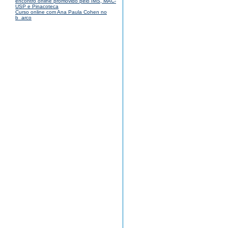
encontro online promovido pelo IMS, MAC-
USP e Pinacoteca
Curso online com Ana Paula Cohen no
b_arco