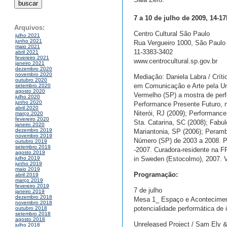
7 a 10 de julho de 2009, 14-17
Arquivos:
Centro Cultural São Paulo
julho 2021
junho 2021
Rua Vergueiro 1000, São Paulo
maio 2021
11-3383-3402
abril 2021
fevereiro 2021
www.centrocultural.sp.gov.br
janeiro 2021
dezembro 2020
novembro 2020
Mediação: Daniela Labra / Crít
outubro 2020
em Comunicação e Arte pela Un
setembro 2020
agosto 2020
Vermelho (SP) a mostra de perf
julho 2020
junho 2020
Performance Presente Futuro, n
abril 2020
Niterói, RJ (2009); Performanc
março 2020
fevereiro 2020
Sta. Catarina, SC (2008); Fabu
janeiro 2020
dezembro 2019
Mariantonia, SP (2006); Peramb
novembro 2019
Número (SP) de 2003 a 2008. Pr
outubro 2019
setembro 2019
-2007. Curadora-residente na F
agosto 2019
in Sweden (Estocolmo), 2007. V
julho 2019
junho 2019
maio 2019
Programação:
abril 2019
março 2019
fevereiro 2019
7 de julho
janeiro 2019
dezembro 2018
Mesa 1_ Espaço e Aconteciment
novembro 2018
potencialidade performática de 
outubro 2018
setembro 2018
agosto 2018
Unreleased Project / Sam Ely &
julho 2018