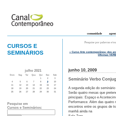
comunidade
agen
Pesquise por palavras e/ou
CURSOS E
SEMINÁRIOS
« Curso Arte contemporânea: dos an
Oficinas VERB
junho 10, 2009
julho 2021
Dom
Seg
Ter
Qua
Qui
Sex
Sab
Seminário Verbo Conju
1
2
3
4
5
6
7
8
9
10
11
12
13
14
15
16
17
A segunda edição do seminário 
18
19
20
21
22
23
24
Serão quatro mesas que pretend
25
26
27
28
29
30
31
principais: Espaço e Acontecim
Performance. Além das quatro 
Pesquise em
encontros entre os grupos de t
Cursos e Seminários:
manhã ainda na
Sala Zero.