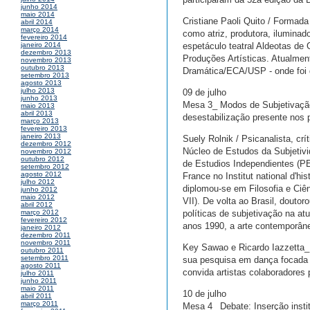
junho 2014
maio 2014
Cristiane Paoli Quito / Formada
abril 2014
março 2014
como atriz, produtora, iluminad
fevereiro 2014
espetáculo teatral Aldeotas de
janeiro 2014
dezembro 2013
Produções Artísticas. Atualmen
novembro 2013
outubro 2013
Dramática/ECA/USP - onde foi 
setembro 2013
agosto 2013
julho 2013
09 de julho
junho 2013
Mesa 3_ Modos de Subjetivação 
maio 2013
abril 2013
desestabilização presente nos
março 2013
fevereiro 2013
janeiro 2013
Suely Rolnik / Psicanalista, cr
dezembro 2012
Núcleo de Estudos da Subjetiv
novembro 2012
outubro 2012
de Estudios Independientes (P
setembro 2012
agosto 2012
France no Institut national d'hi
julho 2012
diplomou-se em Filosofia e Ciên
junho 2012
maio 2012
VII). De volta ao Brasil, dout
abril 2012
políticas de subjetivação na atu
março 2012
fevereiro 2012
anos 1990, a arte contemporânea
janeiro 2012
dezembro 2011
novembro 2011
Key Sawao e Ricardo Iazzetta_ 
outubro 2011
setembro 2011
sua pesquisa em dança focada n
agosto 2011
convida artistas colaboradores 
julho 2011
junho 2011
maio 2011
10 de julho
abril 2011
março 2011
Mesa 4_ Debate: Inserção insti