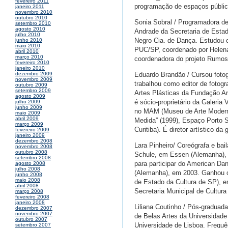
fevereiro 2011
programação de espaços públic
janeiro 2011
novembro 2010
outubro 2010
Sonia Sobral / Programadora d
setembro 2010
agosto 2010
Andrade da Secretaria de Estad
julho 2010
Negro Cia. de Dança. Estudou co
junho 2010
maio 2010
PUC/SP, coordenado por Helena 
abril 2010
março 2010
coordenadora do projeto Rumo
fevereiro 2010
janeiro 2010
Eduardo Brandão / Cursou fotog
dezembro 2009
novembro 2009
trabalhou como editor de fotogra
outubro 2009
setembro 2009
Artes Plásticas da Fundação A
agosto 2009
é sócio-proprietário da Galeria
julho 2009
junho 2009
no MAM (Museu de Arte Moderna 
maio 2009
abril 2009
Medida” (1999), Espaço Porto S
março 2009
Curitiba). É diretor artístico da
fevereiro 2009
janeiro 2009
dezembro 2008
Lara Pinheiro/ Coreógrafa e ba
novembro 2008
outubro 2008
Schule, em Essen (Alemanha),
setembro 2008
para participar do American Dan
agosto 2008
julho 2008
(Alemanha), em 2003. Ganhou os
junho 2008
maio 2008
de Estado da Cultura de SP), 
abril 2008
Secretaria Municipal de Cultura
março 2008
fevereiro 2008
janeiro 2008
Liliana Coutinho / Pós-gradua
dezembro 2007
novembro 2007
de Belas Artes da Universidade
outubro 2007
Universidade de Lisboa. Frequê
setembro 2007