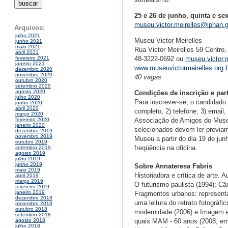
25 e 26 de junho, quinta e sex
museu.victor.meirelles@iphan.g
Arquivos:
julho 2021
Museu Victor Meirelles
junho 2021
maio 2021
Rua Victor Meirelles 59 Centro,
abril 2021
48-3222-0692 ou
museu.victor.
fevereiro 2021
janeiro 2021
www.museuvictormeirelles.org.b
dezembro 2020
novembro 2020
40 vagas
outubro 2020
setembro 2020
agosto 2020
Condições de inscrição e par
julho 2020
Para inscrever-se, o candidado
junho 2020
abril 2020
completo, 2) telefone, 3) email,
março 2020
Associação de Amigos do Museu 
fevereiro 2020
janeiro 2020
selecionados devem ler previam
dezembro 2019
novembro 2019
Museu a partir do dia 19 de jun
outubro 2019
freqüência na oficina.
setembro 2019
agosto 2019
julho 2019
junho 2019
Sobre Annateresa Fabris
maio 2019
Historiadora e crítica de arte. 
abril 2019
março 2019
O futurismo paulista (1994); Cân
fevereiro 2019
janeiro 2019
Fragmentos urbanos: representa
dezembro 2018
uma leitura do retrato fotográfi
novembro 2018
outubro 2018
modernidade (2006) e Imagem e
setembro 2018
quais MAM - 60 anos (2008, em
agosto 2018
julho 2018