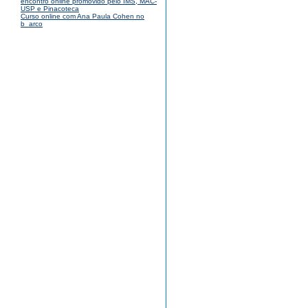
encontro online promovido pelo IMS, MAC-
USP e Pinacoteca
Curso online com Ana Paula Cohen no
b_arco