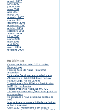
agosto 2007
julho 2007
junho 2007
maio 2007
abril 2007
março 2007
fevereiro 2007
janeiro 2007
dezembro 2006
novembro 2006
outubro 2006
setembro 2006
agosto 2006
julho 2006
junho 2006
maio 2006
abril 2006
março 2006
fevereiro 2006
As últimas:
Cursos de Férias Julho 2021 na EAV
Parque Lage
Primeiro Ciclo de Aulas Plataforma -
Inscrições
Yná Kabe Rodríguez e convidados em
Ativações na Hábito/Habitante na EAV
Parque Lage, Rio de Janeiro
Yonamine em Fala Pública - Residências
MAM, Rio de Janeiro
Projeto Presença Negra no MARGS
1º Colóquio Musealização da Arte: poéticas
em narrativas
Respiração: o novo programa público do
Pivô
Integra Artes promove atividades artísticas
online e gratuitas
Ciclo 1922: modernismos em debate -