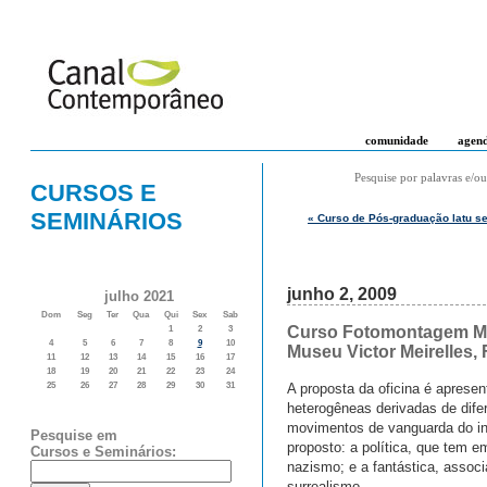
comunidade
agen
Pesquise por palavras e/ou
CURSOS E
SEMINÁRIOS
« Curso de Pós-graduação latu se
junho 2, 2009
julho 2021
Dom
Seg
Ter
Qua
Qui
Sex
Sab
Curso Fotomontagem Mod
1
2
3
4
5
6
7
8
9
10
Museu Victor Meirelles, 
11
12
13
14
15
16
17
18
19
20
21
22
23
24
A proposta da oficina é aprese
25
26
27
28
29
30
31
heterogêneas derivadas de difere
movimentos de vanguarda do in
Pesquise em
proposto: a política, que tem e
Cursos e Seminários:
nazismo; e a fantástica, assoc
surrealismo.