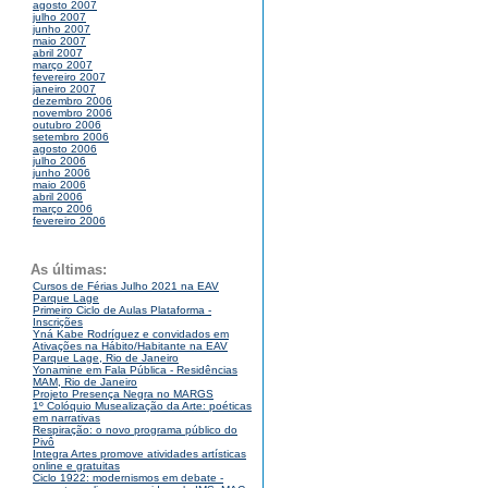
agosto 2007
julho 2007
junho 2007
maio 2007
abril 2007
março 2007
fevereiro 2007
janeiro 2007
dezembro 2006
novembro 2006
outubro 2006
setembro 2006
agosto 2006
julho 2006
junho 2006
maio 2006
abril 2006
março 2006
fevereiro 2006
As últimas:
Cursos de Férias Julho 2021 na EAV
Parque Lage
Primeiro Ciclo de Aulas Plataforma -
Inscrições
Yná Kabe Rodríguez e convidados em
Ativações na Hábito/Habitante na EAV
Parque Lage, Rio de Janeiro
Yonamine em Fala Pública - Residências
MAM, Rio de Janeiro
Projeto Presença Negra no MARGS
1º Colóquio Musealização da Arte: poéticas
em narrativas
Respiração: o novo programa público do
Pivô
Integra Artes promove atividades artísticas
online e gratuitas
Ciclo 1922: modernismos em debate -