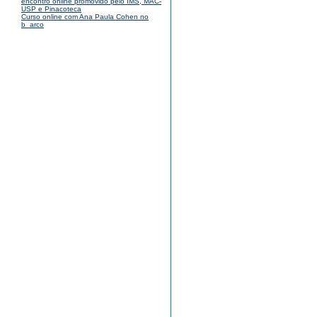
encontro online promovido pelo IMS, MAC-
USP e Pinacoteca
Curso online com Ana Paula Cohen no
b_arco