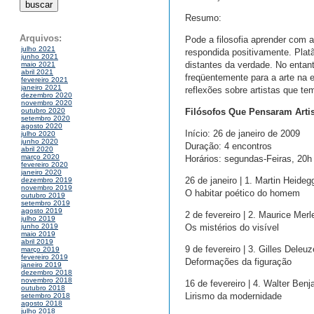
Resumo:
Arquivos:
Pode a filosofia aprender com 
julho 2021
respondida positivamente. Platã
junho 2021
distantes da verdade. No entan
maio 2021
abril 2021
freqüentemente para a arte na 
fevereiro 2021
janeiro 2021
reflexões sobre artistas que te
dezembro 2020
novembro 2020
Filósofos Que Pensaram Artis
outubro 2020
setembro 2020
agosto 2020
Início: 26 de janeiro de 2009
julho 2020
junho 2020
Duração: 4 encontros
abril 2020
março 2020
Horários: segundas-Feiras, 20h 
fevereiro 2020
janeiro 2020
26 de janeiro | 1. Martin Heideg
dezembro 2019
novembro 2019
O habitar poético do homem
outubro 2019
setembro 2019
agosto 2019
2 de fevereiro | 2. Maurice Me
julho 2019
Os mistérios do visível
junho 2019
maio 2019
abril 2019
9 de fevereiro | 3. Gilles Dele
março 2019
fevereiro 2019
Deformações da figuração
janeiro 2019
dezembro 2018
novembro 2018
16 de fevereiro | 4. Walter Ben
outubro 2018
Lirismo da modernidade
setembro 2018
agosto 2018
julho 2018