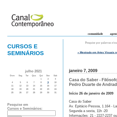
comunidade
agen
Pesquise por palavras e/ou
CURSOS E
SEMINÁRIOS
« Mestrado em Artes Visuais n
janeiro 7, 2009
julho 2021
Dom
Seg
Ter
Qua
Qui
Sex
Sab
Casa do Saber - Filósofo
1
2
3
4
5
6
7
8
9
10
Pedro Duarte de Andra
11
12
13
14
15
16
17
18
19
20
21
22
23
24
Início 26 de janeiro de 2009
25
26
27
28
29
30
31
Casa do Saber
Pesquise em
Av. Epitácio Pessoa, 1.164 - L
Cursos e Seminários:
Segunda a sexta, 11h -20
Informações: 21 - 2227-2237 o