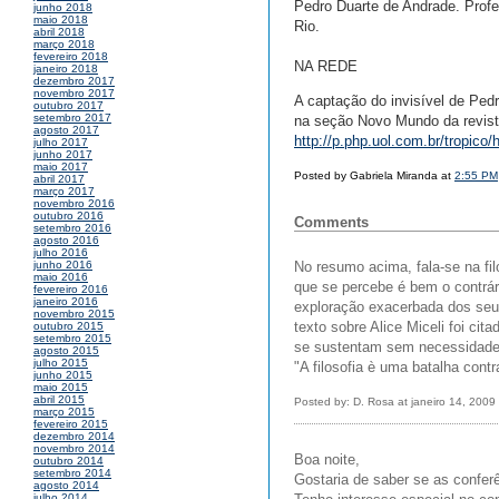
Pedro Duarte de Andrade. Prof
junho 2018
maio 2018
Rio.
abril 2018
março 2018
fevereiro 2018
NA REDE
janeiro 2018
dezembro 2017
novembro 2017
A captação do invisível de Pedr
outubro 2017
setembro 2017
na seção Novo Mundo da revista
agosto 2017
http://p.php.uol.com.br/tropico/
julho 2017
junho 2017
maio 2017
Posted by Gabriela Miranda at
2:55 PM
abril 2017
março 2017
novembro 2016
outubro 2016
Comments
setembro 2016
agosto 2016
julho 2016
No resumo acima, fala-se na fil
junho 2016
maio 2016
que se percebe é bem o contrár
fevereiro 2016
janeiro 2016
exploração exacerbada dos se
novembro 2015
texto sobre Alice Miceli foi c
outubro 2015
setembro 2015
se sustentam sem necessidade d
agosto 2015
julho 2015
"A filosofia è uma batalha cont
junho 2015
maio 2015
abril 2015
Posted by: D. Rosa at janeiro 14, 200
março 2015
fevereiro 2015
dezembro 2014
novembro 2014
Boa noite,
outubro 2014
setembro 2014
Gostaria de saber se as conferê
agosto 2014
julho 2014