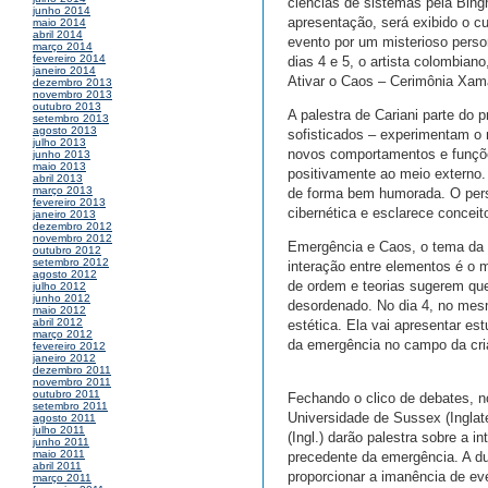
ciências de sistemas pela Bing
junho 2014
apresentação, será exibido o c
maio 2014
abril 2014
evento por um misterioso perso
março 2014
fevereiro 2014
dias 4 e 5, o artista colombian
janeiro 2014
Ativar o Caos – Cerimônia Xam
dezembro 2013
novembro 2013
outubro 2013
A palestra de Cariani parte do 
setembro 2013
agosto 2013
sofisticados – experimentam o 
julho 2013
novos comportamentos e funções
junho 2013
maio 2013
positivamente ao meio externo.
abril 2013
março 2013
de forma bem humorada. O perso
fevereiro 2013
cibernética e esclarece concei
janeiro 2013
dezembro 2012
novembro 2012
Emergência e Caos, o tema da p
outubro 2012
setembro 2012
interação entre elementos é o 
agosto 2012
de ordem e teorias sugerem q
julho 2012
junho 2012
desordenado. No dia 4, no mesmo
maio 2012
abril 2012
estética. Ela vai apresentar 
março 2012
da emergência no campo da cria
fevereiro 2012
janeiro 2012
dezembro 2011
novembro 2011
outubro 2011
Fechando o clico de debates, n
setembro 2011
Universidade de Sussex (Inglate
agosto 2011
julho 2011
(Ingl.) darão palestra sobre a 
junho 2011
maio 2011
precedente da emergência. A du
abril 2011
proporcionar a imanência de eve
março 2011