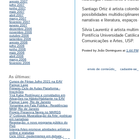
agosto 2007
julho 2007
Santiago Ortiz é artista colom
junho 2007
maio 2007
possibilidades multidisciplina
abril 2007
março 2007
narrativas e literatura, espaços 
fevereiro 2007
janeiro 2007
dezembro 2006
Silvia Laurentiz é artista mul
novembro 2006
Pontifícia Universidade Católi
outubro 2006
setembro 2006
Comunicações e Artes, USP.
agosto 2006
julho 2006
junho 2006
Posted by João Domingues at
1:44 PM
maio 2006
abril 2006
março 2006
fevereiro 2006
envio de conteúdo_
cadastre-se_
As últimas:
Cursos de Férias Julho 2021 na EAV
Parque Lage
Primeiro Ciclo de Aulas Plataforma -
Inscrições
Yná Kabe Rodríguez e convidados em
Ativações na Hábito/Habitante na EAV
Parque Lage, Rio de Janeiro
Yonamine em Fala Pública - Residências
MAM, Rio de Janeiro
Projeto Presença Negra no MARGS
1º Colóquio Musealização da Arte: poéticas
em narrativas
Respiração: o novo programa público do
Pivô
Integra Artes promove atividades artísticas
online e gratuitas
Ciclo 1922: modernismos em debate -