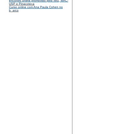
encontro online promovido pelo IMS, MAC-
USP e Pinacoteca
Curso online com Ana Paula Cohen no
b_arco