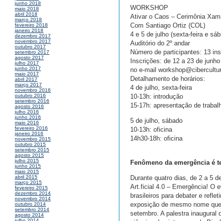
junho 2018
WORKSHOP
maio 2018
abril 2018
Ativar o Caos – Cerimônia Xam
março 2018
Com Santiago Ortiz (COL)
fevereiro 2018
janeiro 2018
4 e 5 de julho (sexta-feira e sá
dezembro 2017
novembro 2017
Auditório do 2º andar
outubro 2017
Número de participantes: 13 ins
setembro 2017
agosto 2017
Inscrições: de 12 a 23 de junho 
julho 2017
junho 2017
no e-mail workshop@cibercultur
maio 2017
Detalhamento de horários:
abril 2017
março 2017
4 de julho, sexta-feira
novembro 2016
10-13h: introdução
outubro 2016
setembro 2016
15-17h: apresentação de trabal
agosto 2016
julho 2016
junho 2016
5 de julho, sábado
maio 2016
fevereiro 2016
10-13h: oficina
janeiro 2016
14h30-18h: oficina
novembro 2015
outubro 2015
setembro 2015
agosto 2015
julho 2015
Fenômeno da emergência é te
junho 2015
maio 2015
Durante quatro dias, de 2 a 5 d
abril 2015
março 2015
Art.ficial 4.0 – Emergência! O 
fevereiro 2015
dezembro 2014
brasileiros para debater e ref
novembro 2014
exposição de mesmo nome que cor
outubro 2014
setembro 2014
setembro. A palestra inaugural 
agosto 2014
julho 2014