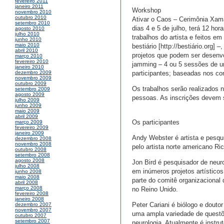
fevereiro 2011
janeiro 2011
Workshop
novembro 2010
outubro 2010
Ativar o Caos – Cerimônia Xamâ
setembro 2010
dias 4 e 5 de julho, terá 12 hor
agosto 2010
julho 2010
trabalhos do artista e feitos e
junho 2010
maio 2010
bestiário [http://bestiário.org]
abril 2010
projetos que podem ser desenv
março 2010
fevereiro 2010
jamming – 4 ou 5 sessões de um
janeiro 2010
participantes; baseadas nos co
dezembro 2009
novembro 2009
outubro 2009
Os trabalhos serão realizados no
setembro 2009
agosto 2009
pessoas. As inscrições devem s
julho 2009
junho 2009
maio 2009
abril 2009
Os participantes
março 2009
fevereiro 2009
janeiro 2009
Andy Webster é artista e pesqui
dezembro 2008
novembro 2008
pelo artista norte americano Ri
outubro 2008
setembro 2008
agosto 2008
Jon Bird é pesquisador de neuro
julho 2008
em inúmeros projetos artístico
junho 2008
maio 2008
parte do comitê organizacional
abril 2008
março 2008
no Reino Unido.
fevereiro 2008
janeiro 2008
Peter Cariani é biólogo e dout
dezembro 2007
novembro 2007
uma ampla variedade de questões
outubro 2007
setembro 2007
neurologia. Atualmente é instr