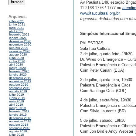
Av Paulista 149, estação Briga
11-2168-1776 / 1777 ou
atendim
www.itaucultural.org.br
Arquivos:
Ingressos distribuídos com mei
julho 2021
junho 2021
maio 2021
abril 2021
Simpósio Internacional Emoçã
fevereiro 2021
janeiro 2021
dezembro 2020
PALESTRAS
novembro 2020
Sala Itaú Cultural
outubro 2020
setembro 2020
2 de julho, quarta-feira, 19h30
agosto 2020
julho 2020
Dr. Wires on Emergence – Curta
junho 2020
Palestra Emergência e Criativi
abril 2020
março 2020
Com Peter Cariani (EUA)
fevereiro 2020
janeiro 2020
dezembro 2019
3 de julho, quinta-feira, 19h30
novembro 2019
Palestra Emergência e Caos
outubro 2019
setembro 2019
Com Santiago Ortiz (COL)
agosto 2019
julho 2019
junho 2019
4 de julho, sexta-feira, 19h30
maio 2019
abril 2019
Palestra Emergência e Estética
março 2019
Com Silvia Laurentiz (BR)
fevereiro 2019
janeiro 2019
dezembro 2018
5 de julho, sábado, 19h30
novembro 2018
outubro 2018
Palestra Emergência e Cibernét
setembro 2018
Com Jon Bird e Andy Webster 
agosto 2018
julho 2018