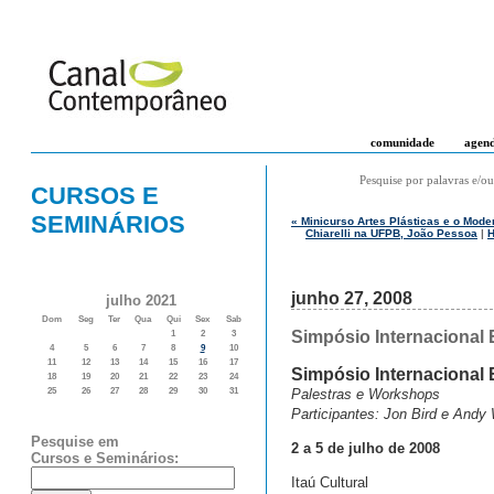
comunidade
agen
Pesquise por palavras e/ou
CURSOS E
SEMINÁRIOS
« Minicurso Artes Plásticas e o Mod
Chiarelli na UFPB, João Pessoa
|
junho 27, 2008
julho 2021
Dom
Seg
Ter
Qua
Qui
Sex
Sab
Simpósio Internacional E
1
2
3
4
5
6
7
8
9
10
11
12
13
14
15
16
17
Simpósio Internacional 
18
19
20
21
22
23
24
Palestras e Workshops
25
26
27
28
29
30
31
Participantes: Jon Bird e Andy 
Pesquise em
2 a 5 de julho de 2008
Cursos e Seminários:
Itaú Cultural